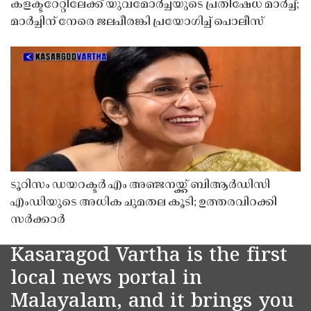
കളക്ടറേറ്റിലേക്ക് യുവമോർച്ചയുടെ പ്രതിഷേധ മാർച്ച്;
മാർച്ചിന് നേരെ ജലപീരങ്കി പ്രയോഗിച്ച് പൊലീസ്
ടൂറിസം ഡയറക്ടർ എം അഞ്ജനയ്ക്ക് ബിആർഡിസി
എംഡിയുടെ അധിക ചുമതല കൂടി; ഉത്തരവിറക്കി
സർക്കാർ
Kasaragod Vartha is the first
local news portal in
Malayalam, and it brings you