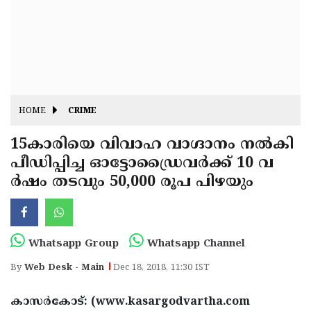
Fitr
May
Day
Eid
Al
Independence
Ad'ha
Day
Onam
HOME
CRIME
J&K
State
15കാരിയെ വിവാഹ വാഗ്ദാനം നല്‍കി
Haryana
പീഡിപ്പിച്ച ഓട്ടോഡ്രൈവര്‍ക്ക് 10 വ
Assembly
State
Diwali
ര്‍ഷം തടവും 50,000 രൂപ പിഴയും
Elections
Assembly
Christmas
Elections
New-
Year
Republic
Whatsapp Group
Whatsapp Channel
Day
Budget
By
Web Desk - Main
Dec 18, 2018, 11:30 IST
Delhi
കാസര്‍കോട്: (www.kasargodvartha.com