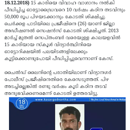
Election
Maha
18.12.2018)
15 കാരിയെ വിവാഹ വാഗ്ദാനം നല്‍കി
പീഡിപ്പിച്ച ഓട്ടോഡ്രൈവറെ 10 വര്‍ഷം കഠിന തടവിനും
Shivarathri
International
50,000 രൂപ പിഴയടക്കാനും കോടതി ശിക്ഷിച്ചു.
Women's
Anti-
ചെര്‍ക്കള പാടിയിലെ പ്രജീഷിനെ (26) യാണ് ജില്ലാ
അഡീഷണല്‍ സെഷന്‍സ് കോടതി ശിക്ഷിച്ചത്. 2013
Day
Drug
Attukal
മാര്‍ച്ച് മുതല്‍ സെപ്തംബര്‍ വരെയുള്ള കാലയളവില്‍
Campaign
Pongala
Holi
15 കാരിയായ സ്‌കൂള്‍ വിദ്യാര്‍ത്ഥിനിയെ
ഓട്ടോറിക്ഷയില്‍ പലയിടങ്ങളിലേക്കും
2025
2025
IPL
കൂട്ടിക്കൊണ്ടുപോയി പീഡിപ്പിച്ചുവെന്നാണ് കേസ്.
2025
Eid
ചൈല്‍ഡ് ലൈനിന്റെ പരാതിയിലാണ് വിദ്യാനഗര്‍
Al-
Waqf
പോലീസ് പ്രജീഷിനെതിരെ കേസെടുത്തത്. പിഴ
Fitr
Bill
Vishu
അടച്ചില്ലെങ്കില്‍ രണ്ടു വര്‍ഷം കൂടി കഠിന തടവ്
അനുഭവിക്കണമെന്ന് കോടതി ഉത്തരവിട്ടു.
2025
Controversy
Festival
Good
2025
Friday
Easter
Observance
Sunday
By-
2025
2025
Election
Bihar