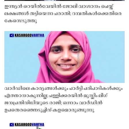
ഇന്ത്യൻ റെയിൽവേയിൽ ജോലി വാഗ്ദാനം ചെയ്ത്
ലക്ഷങ്ങൾ തട്ടിയെന്ന പരാതി; ദമ്പതികൾക്കെതിരെ
കേസെടുത്തു
വാർഡിലെ കാര്യങ്ങൾക്കും പാർട്ടി പരിപാടികൾക്കും
എത്താനാകുന്നില്ല; പള്ളിക്കരയിൽ മുസ്ലിം ലീഗ്
ജനപ്രതിനിധിയുടെ രാജി; ഒന്നാം വാർഡിൽ
ഉപതെരഞ്ഞെടുപ്പിന് കളമൊരുങ്ങുന്നു