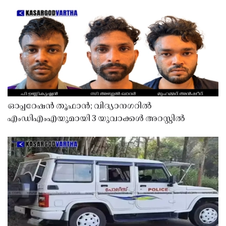
ഓപ്പറേഷൻ തൂഫാൻ; വിദ്യാനഗറിൽ
എംഡിഎംഎയുമായി 3 യുവാക്കൾ അറസ്റ്റിൽ