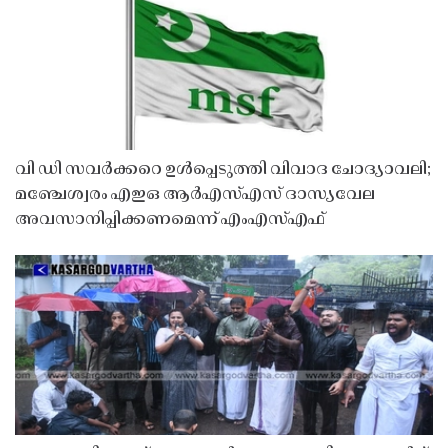
വി ഡി സവർക്കറെ ഉൾപ്പെടുത്തി വിവാദ ചോദ്യാവലി;
മഞ്ചേശ്വരം എഇഒ ആർഎസ്എസ് ദാസ്യവേല
അവസാനിപ്പിക്കണമെന്ന് എംഎസ്എഫ്