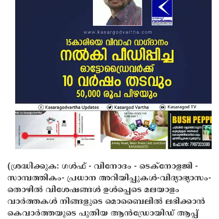
Updates
Assembly
Kerala
Polls
Local
Look
Body
Back
Election
2025
(ശ്രദ്ധിക്കുക: ഗൾഫ് - വിനോദം - ടെക്നോളജി -
സാമ്പത്തികം- പ്രധാന അറിയിപ്പുകൾ-വിദ്യാഭ്യാസം-
തൊഴിൽ വിശേഷങ്ങൾ ഉൾപ്പെടെ മലയാളം
വാർത്തകൾ നിങ്ങളുടെ മൊബൈലിൽ ലഭിക്കാൻ
കെവാർത്തയുടെ പുതിയ ആൻഡ്രോയിഡ് ആപ്പ്