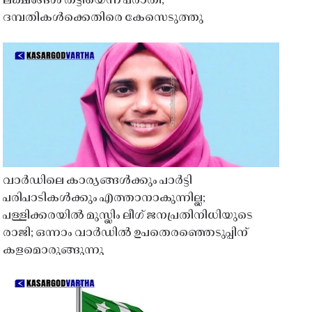
ലക്ഷങ്ങൾ തട്ടിയെന്ന പരാതി;
ദമ്പതികൾക്കെതിരെ കേസെടുത്തു
വാർഡിലെ കാര്യങ്ങൾക്കും പാർട്ടി
പരിപാടികൾക്കും എത്താനാകുന്നില്ല;
പള്ളിക്കരയിൽ മുസ്ലിം ലീഗ് ജനപ്രതിനിധിയുടെ
രാജി; ഒന്നാം വാർഡിൽ ഉപതെരഞ്ഞെടുപ്പിന്
കളമൊരുങ്ങുന്നു