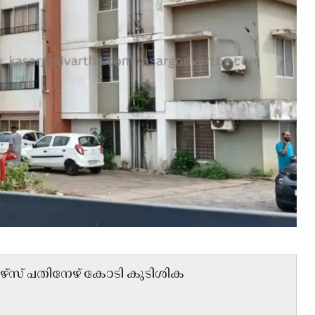
േഴ്സ് പതിനേഴ് കോടി കുടിശിക