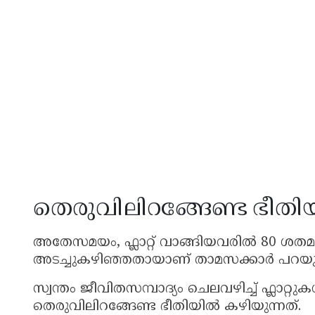
തെരുവിലിറങ്ങേണ്ട ഭീത
അതേസമയം, ഫ്ലാറ്റ് വാങ്ങിയവരിൽ 80 ശത
അടച്ചുകഴിഞ്ഞതായാണ് താമസക്കാർ പറയുന
സ്വന്തം ജീവിതസമ്പാദ്യം ചെലവഴിച്ച് ഫ്ലാറ്
തെരുവിലിറങ്ങേണ്ട ഭീതിയിൽ കഴിയുന്നത്.