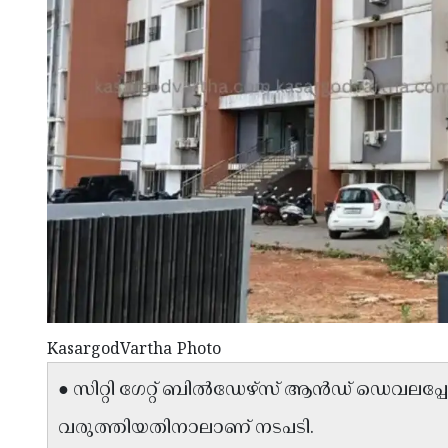
KasargodVartha Photo
● സിറ്റി ഗേറ്റ് ബിൽഡേഴ്സ് ആൻഡ് ഡെവലപ്പ
വരുത്തിയതിനാലാണ് നടപടി.