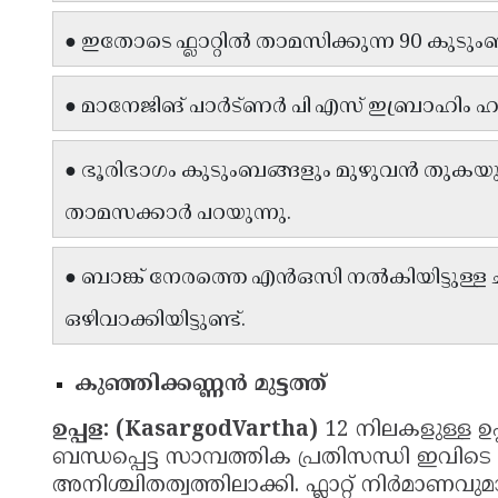
● ഇതോടെ ഫ്ലാറ്റിൽ താമസിക്കുന്ന 90 കുടു
● മാനേജിങ് പാർട്ണർ പി എസ് ഇബ്രാഹിം ഹാജ
● ഭൂരിഭാഗം കുടുംബങ്ങളും മുഴുവൻ തുകയും 
താമസക്കാർ പറയുന്നു.
● ബാങ്ക് നേരത്തെ എൻഒസി നൽകിയിട്ടുള്ള ചില
ഒഴിവാക്കിയിട്ടുണ്ട്.
കുഞ്ഞിക്കണ്ണൻ മുട്ടത്ത്
ഉപ്പള: (KasargodVartha)
12 നിലകളുള്ള ഉപ
ബന്ധപ്പെട്ട സാമ്പത്തിക പ്രതിസന്ധി ഇവിട
അനിശ്ചിതത്വത്തിലാക്കി. ഫ്ലാറ്റ് നിർമാണവ