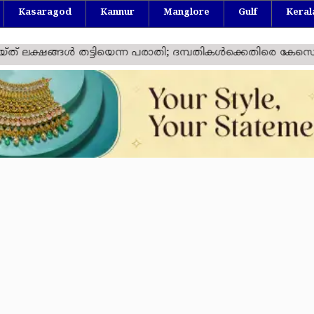
Kasaragod
Kannur
Manglore
Gulf
Keral