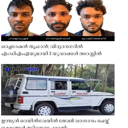
ഓപ്പറേഷൻ തൂഫാൻ; വിദ്യാനഗറിൽ
എംഡിഎംഎയുമായി 3 യുവാക്കൾ അറസ്റ്റിൽ
ഇന്ത്യൻ റെയിൽവേയിൽ ജോലി വാഗ്ദാനം ചെയ്ത്