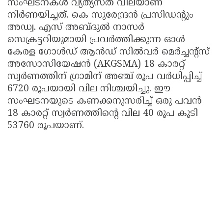
സംഘടനകൾ വ്യത്യസ്ത വിലയാണ്
നിർണയിച്ചത്. കെ സുരേന്ദ്രൻ പ്രസിഡന്റും
അഡ്വ. എസ് അബ്ദുൽ നാസർ
സെക്രട്ടറിയുമായി പ്രവർത്തിക്കുന്ന ഓൾ
കേരള ഗോൾഡ് ആൻഡ് സിൽവർ മെർച്ചന്റ്സ്
അസോസിയേഷൻ (AKGSMA) 18 കാരറ്റ്
സ്വർണത്തിന് ഗ്രാമിന് അഞ്ച് രൂപ വർധിപ്പിച്ച്
6720 രൂപയായി വില നിശ്ചയിച്ചു. ഈ
സംഘടനയുടെ കണക്കനുസരിച്ച് ഒരു പവൻ
18 കാരറ്റ് സ്വർണത്തിന്റെ വില 40 രൂപ കൂടി
53760 രൂപയാണ്.