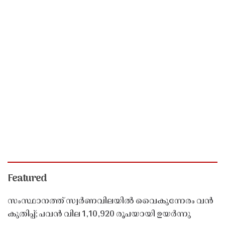
Featured
സംസ്ഥാനത്ത് സ്വർണവിലയിൽ വൈകുന്നേരം വൻ
കുതിപ്പ്; പവൻ വില 1,10,920 രൂപയായി ഉയർന്നു