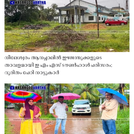
നീലേശ്വരം ആനച്ചാലിൽ ഇഴജന്തുക്കളുടെ
താവളമായി ഇ എം എസ് ടൗൺഹാൾ പരിസരം;
ദുരിതം പേറി നാട്ടുകാർ