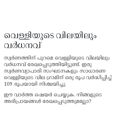
വെള്ളിയുടെ വിലയിലും
വർധനവ്
സ്വർണത്തിന് പുറമെ വെള്ളിയുടെ വിലയിലും
വർധനവ് രേഖപ്പെടുത്തിയിട്ടുണ്ട്. ഇരു
സ്വർണവ്യാപാരി സംഘടനകളും സാധാരണ
വെള്ളിയുടെ വില ഗ്രാമിന് ഒരു രൂപ വർദ്ധിപ്പിച്ച്
109 രൂപയായി നിശ്ചയിച്ചു.
ഈ വാർത്ത ഷെയർ ചെയ്യുക. നിങ്ങളുടെ
അഭിപ്രായങ്ങൾ രേഖപ്പെടുത്തുമല്ലോ?