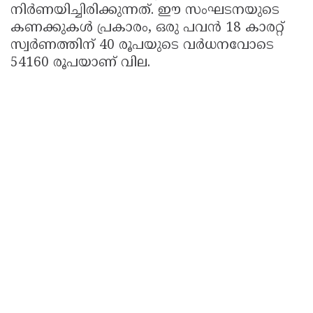
നിർണയിച്ചിരിക്കുന്നത്. ഈ സംഘടനയുടെ
കണക്കുകൾ പ്രകാരം, ഒരു പവൻ 18 കാരറ്റ്
സ്വർണത്തിന് 40 രൂപയുടെ വർധനവോടെ
54160 രൂപയാണ് വില.