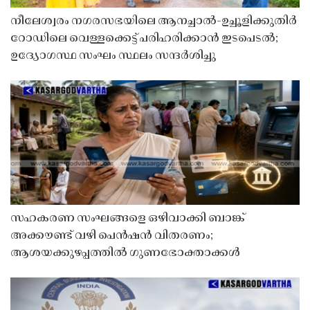
നീലേശ്വരം നഗരസഭയിലെ ആനച്ചാൽ-ഉച്ചൂളിക്കുതിർ
റോഡിലെ വെള്ളക്കെട്ട് പരിഹരിക്കാൻ ഇടപെടൽ;
ഉദ്യോഗസ്ഥ സംഘം സ്ഥലം സന്ദർശിച്ചു
സഹകരണ സംഘങ്ങളെ ഒഴിവാക്കി ബാങ്ക്
അക്കൗണ്ട് വഴി പെൻഷൻ വിതരണം;
ആശയക്കുഴപ്പത്തിൽ ഗുണഭോക്താക്കൾ