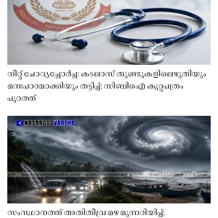
നീറ്റ് ചോദ്യച്ചോർച്ച: കടലാസ് തുണ്ടുകളിലെഴുതിയും
മനഃപാഠമാക്കിയും തട്ടിപ്പ്; സിബിഐ കുറ്റപത്രം
പുറത്ത്
സംസ്ഥാനത്ത് അതിതീവ്ര മഴ മുന്നറിയിപ്പ്;