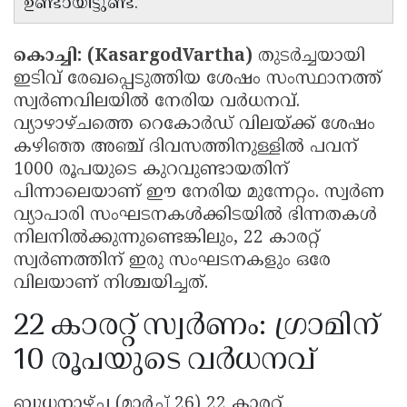
ഉണ്ടായിട്ടുണ്ട്.
Updates
Assembly
Kerala
Polls
കൊച്ചി: (KasargodVartha)
തുടർച്ചയായി
Local
Look
ഇടിവ് രേഖപ്പെടുത്തിയ ശേഷം സംസ്ഥാനത്ത്
Body
Back
സ്വർണവിലയിൽ നേരിയ വർധനവ്.
Election
2025
വ്യാഴാഴ്ചത്തെ റെകോർഡ് വിലയ്ക്ക് ശേഷം
കഴിഞ്ഞ അഞ്ച് ദിവസത്തിനുള്ളിൽ പവന്
1000 രൂപയുടെ കുറവുണ്ടായതിന്
പിന്നാലെയാണ് ഈ നേരിയ മുന്നേറ്റം. സ്വർണ
വ്യാപാരി സംഘടനകൾക്കിടയിൽ ഭിന്നതകൾ
നിലനിൽക്കുന്നുണ്ടെങ്കിലും, 22 കാരറ്റ്
സ്വർണത്തിന് ഇരു സംഘടനകളും ഒരേ
വിലയാണ് നിശ്ചയിച്ചത്.
22 കാരറ്റ് സ്വർണം: ഗ്രാമിന്
10 രൂപയുടെ വർധനവ്
ബുധനാഴ്ച (മാർച്ച് 26) 22 കാരറ്റ്