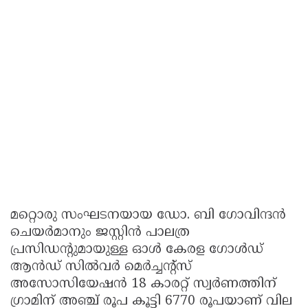
മറ്റൊരു സംഘടനയായ ഡോ. ബി ഗോവിന്ദൻ
ചെയർമാനും ജസ്റ്റിൻ പാലത്ര
പ്രസിഡന്റുമായുള്ള ഓൾ കേരള ഗോൾഡ്
ആൻഡ് സിൽവർ മെർച്ചന്റ്‌സ്
അസോസിയേഷൻ 18 കാരറ്റ് സ്വർണത്തിന്
ഗ്രാമിന് അഞ്ച് രൂപ കൂട്ടി 6770 രൂപയാണ് വില