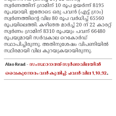
സ്വർണത്തിന് ഗ്രാമിന് 10 രൂപ ഉയർന്ന് 8195
രൂപയായി. ഇതോടെ ഒരു പവൻ (എട്ട് ഗ്രാം)
സ്വർണത്തിന്റെ വില 80 രൂപ വർധിച്ച് 65560
രൂപയിലെത്തി. കഴിഞ്ഞ മാർച്ച് 20 ന് 22 കാരറ്റ്
സ്വർണം ഗ്രാമിന് 8310 രൂപയും പവന് 66480
രൂപയുമായി സർവകാല റെകോർഡ്
സ്ഥാപിച്ചിരുന്നു. അതിനുശേഷം വിപണിയിൽ
സ്ഥിരമായി വില കുറയുകയായിരുന്നു.
Also Read -
സംസ്ഥാനത്ത് സ്വർണവിലയിൽ
വൈകുന്നേരം വൻ കുതിപ്പ്; പവൻ വില 1,10,920
രൂപയായി ഉയർന്നു