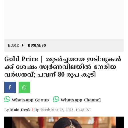
Fitr
May
Day
Eid
Al
Independence
Ad'ha
Day
Onam
HOME
BUSINESS
J&K
State
Gold Price | തുടർച്ചയായ ഇടിവുകൾ
Haryana
ക്ക് ശേഷം സ്വർണവിലയിൽ നേരിയ
Assembly
State
Diwali
വർധനവ്; പവന് 80 രൂപ കൂടി
Elections
Assembly
Christmas
Elections
New-
Year
Republic
Whatsapp Group
Whatsapp Channel
Day
Budget
By
Main Desk
Updated: Mar 26, 2025, 10:45 IST
Delhi