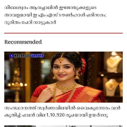
നീലേശ്വരം ആനച്ചാലിൽ ഇഴജന്തുക്കളുടെ
താവളമായി ഇ എം എസ് ടൗൺഹാൾ പരിസരം;
ദുരിതം പേറി നാട്ടുകാർ
Recommended
സംസ്ഥാനത്ത് സ്വർണവിലയിൽ വൈകുന്നേരം വൻ
കുതിപ്പ്; പവൻ വില 1,10,920 രൂപയായി ഉയർന്നു