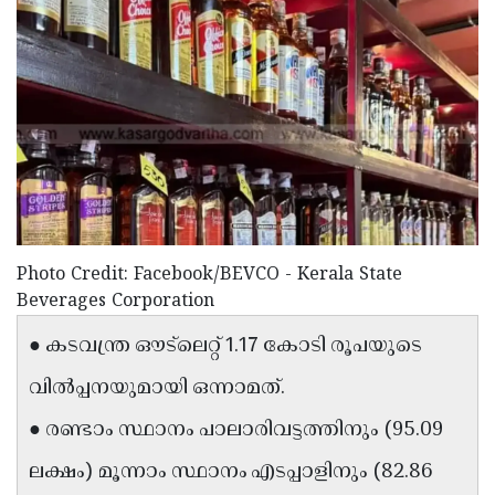
Election
Maha
Shivarathri
International
Women's
Anti-
Day
Drug
Attukal
Campaign
Pongala
Holi
2025
2025
IPL
2025
Eid
Photo Credit: Facebook/BEVCO - Kerala State
Al-
Waqf
Beverages Corporation
Fitr
Bill
Vishu
● കടവന്ത്ര ഔട്‌ലെറ്റ് 1.17 കോടി രൂപയുടെ
2025
Controversy
Festival
Good
വിൽപ്പനയുമായി ഒന്നാമത്.
2025
Friday
Easter
● രണ്ടാം സ്ഥാനം പാലാരിവട്ടത്തിനും (95.09
Observance
Sunday
By-
ലക്ഷം) മൂന്നാം സ്ഥാനം എടപ്പാളിനും (82.86
2025
2025
Election
Bihar