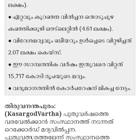
ലക്ഷം).
Updates
Assembly
Kerala
● ഏറ്റവും കുറഞ്ഞ വിൽപ്പന തൊടുപുഴ
Polls
Local
Look
കഞ്ഞിക്കുഴി ഔട്‌ലെറ്റിൽ (4.61 ലക്ഷം).
Body
Back
● വിദേശമദ്യവും ബീയറും ഉൾപ്പെടെ വിറ്റഴിച്ചത്
Election
2025
2.07 ലക്ഷം കെയ്സ്.
● ഈ സാമ്പത്തിക വർഷം ഇതുവരെ വിറ്റത്
15,717 കോടി രൂപയുടെ മദ്യം.
● വരുമാനത്തിൽ കോർപറേഷന് മികച്ച നേട്ടം.
തിരുവനന്തപുരം:
(KasargodVartha)
പുതുവർഷത്തെ
വരവേൽക്കാൻ സംസ്ഥാനത്ത് നടന്നത്
റെക്കോർഡ് മദ്യവിൽപ്പന.
പുതുവത്സരത്തലേന്ന് സംസ്ഥാനത്തെ