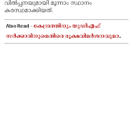
വിൽപ്പനയുമായി മൂന്നാം സ്ഥാനം
കരസ്ഥമാക്കിയത്.
Also Read -
കേന്ദ്രത്തിനും യുഡിഎഫ്
സർക്കാരിനുമെതിരെ രൂക്ഷവിമർശനവുമായി
പ്രതിപക്ഷ നേതാവ് പിണറായി വിജയൻ