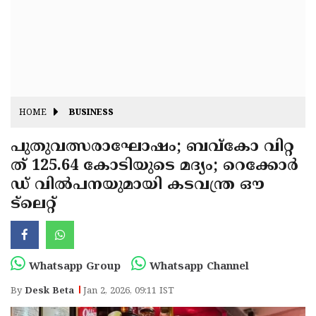
Fitr
May
Day
Eid
Al
Independence
Ad'ha
Day
Onam
HOME
BUSINESS
J&K
State
പുതുവത്സരാഘോഷം; ബവ്കോ വിറ്റ
Haryana
ത് 125.64 കോടിയുടെ മദ്യം; റെക്കോർ
Assembly
State
Diwali
ഡ് വിൽപനയുമായി കടവന്ത്ര ഔ
Elections
Assembly
Christmas
ട്‌ലെറ്റ്
Elections
New-
Year
Republic
Whatsapp Group
Whatsapp Channel
Day
Budget
By
Desk Beta
Jan 2, 2026, 09:11 IST
Delhi