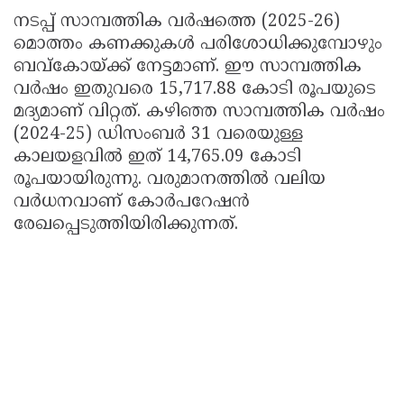
നടപ്പ് സാമ്പത്തിക വർഷത്തെ (2025-26)
മൊത്തം കണക്കുകൾ പരിശോധിക്കുമ്പോഴും
ബവ്കോയ്ക്ക് നേട്ടമാണ്. ഈ സാമ്പത്തിക
വർഷം ഇതുവരെ 15,717.88 കോടി രൂപയുടെ
മദ്യമാണ് വിറ്റത്. കഴിഞ്ഞ സാമ്പത്തിക വർഷം
(2024-25) ഡിസംബർ 31 വരെയുള്ള
കാലയളവിൽ ഇത് 14,765.09 കോടി
രൂപയായിരുന്നു. വരുമാനത്തിൽ വലിയ
വർധനവാണ് കോർപറേഷൻ
രേഖപ്പെടുത്തിയിരിക്കുന്നത്.