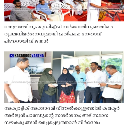
കേന്ദ്രത്തിനും യുഡിഎഫ് സർക്കാരിനുമെതിരെ
രൂക്ഷവിമർശനവുമായി പ്രതിപക്ഷ നേതാവ്
പിണറായി വിജയൻ
അക്വാട്ടിക് അക്കാദമി നീന്തൽക്കുളത്തിൽ കലക്ടർ
അർജുൻ പാണ്ഡ്യൻ്റെ സന്ദർശനം; അടിസ്ഥാന
സൗകര്യങ്ങൾ മെച്ചപ്പെടുത്താൻ നിർദേശം