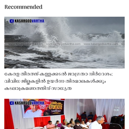
Recommended
കേരള തീരത്ത് കള്ളക്കടൽ ജാഗ്രതാ നിർദേശം;
വിവിധ ജില്ലകളിൽ ഉയർന്ന തിരമാലകൾക്കും
കടലാക്രമണത്തിന് സാധ്യത