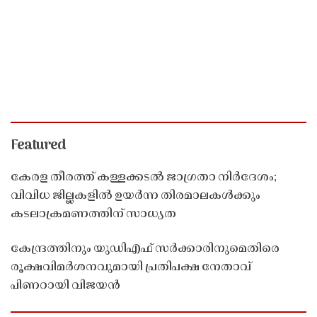
Featured
കേരള തീരത്ത് കള്ളക്കടൽ ജാഗ്രതാ നിർദേശം;
വിവിധ ജില്ലകളിൽ ഉയർന്ന തിരമാലകൾക്കും
കടലാക്രമണത്തിന് സാധ്യത
കേന്ദ്രത്തിനും യുഡിഎഫ് സർക്കാരിനുമെതിരെ
രൂക്ഷവിമർശനവുമായി പ്രതിപക്ഷ നേതാവ്
പിണറായി വിജയൻ