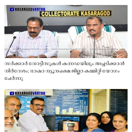
സർക്കാർ നോട്ടീസുകൾ കന്നഡയിലും അച്ചടിക്കാൻ
നിർദേശം; ഭാഷാ ന്യൂനപക്ഷ ജില്ലാ കമ്മിറ്റി യോഗം
ചേർന്നു