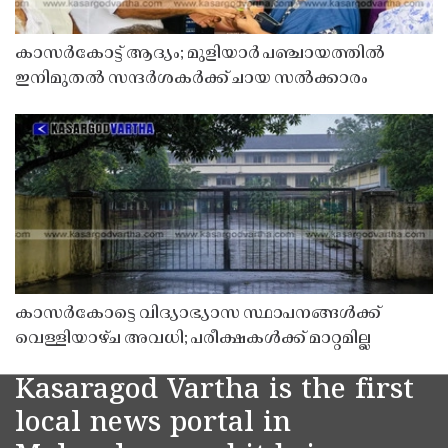
കാസർകോട്ട് ആദ്യം; മുളിയാർ പഞ്ചായത്തിൽ
ഇനിമുതൽ സന്ദർശകർക്ക് ചായ സൽക്കാരം
കാസർകോട്ടെ വിദ്യാഭ്യാസ സ്ഥാപനങ്ങൾക്ക്
വെള്ളിയാഴ്ച അവധി; പരീക്ഷകൾക്ക് മാറ്റമില്ല
Kasaragod Vartha is the first
local news portal in