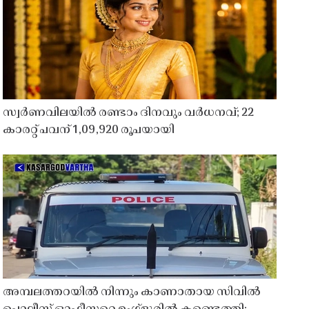
സ്വർണവിലയിൽ രണ്ടാം ദിനവും വർധനവ്; 22
കാരറ്റ് പവന് 1,09,920 രൂപയായി
അമ്പലത്തറയിൽ നിന്നും കാണാതായ സിവിൽ