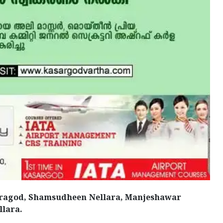
saragod, Shamsudheen Nellara, Manjeshawar
llara.