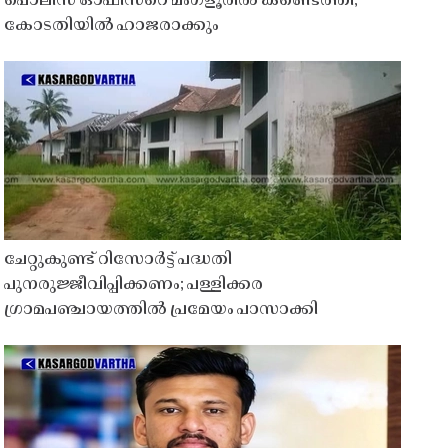
പൊലീസ് ഓഫീസറെ മംഗ്ളൂരിൽ കണ്ടെത്തി;
കോടതിയിൽ ഹാജരാക്കും
ചേറ്റുകുണ്ട് റിസോർട്ട് പദ്ധതി
പുനരുജ്ജീവിപ്പിക്കണം; പള്ളിക്കര
ഗ്രാമപഞ്ചായത്തിൽ പ്രമേയം പാസാക്കി