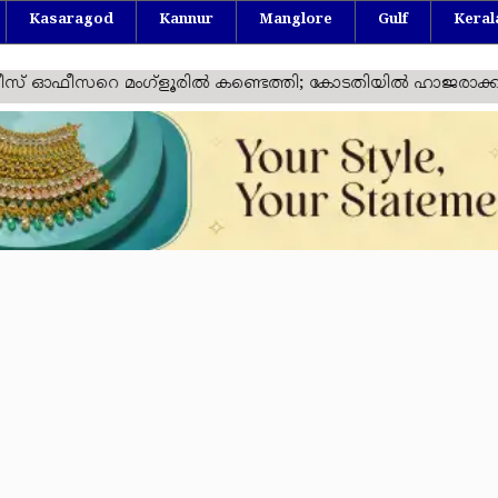
Kasaragod
Kannur
Manglore
Gulf
Keral