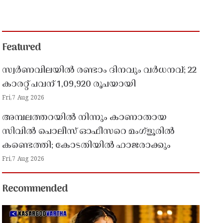
Featured
സ്വർണവിലയിൽ രണ്ടാം ദിനവും വർധനവ്; 22
കാരറ്റ് പവന് 1,09,920 രൂപയായി
Fri,7 Aug 2026
അമ്പലത്തറയിൽ നിന്നും കാണാതായ
സിവിൽ പൊലീസ് ഓഫീസറെ മംഗ്ളൂരിൽ
കണ്ടെത്തി; കോടതിയിൽ ഹാജരാക്കും
Fri,7 Aug 2026
Recommended