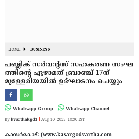
Fitr
May
Day
Eid
Al
Independence
Ad'ha
Day
Onam
HOME
BUSINESS
J&K
State
പബ്ലിക് സര്‍വന്റ്‌സ് സഹകരണ സംഘ
Haryana
ത്തിന്റെ ഏഴാമത് ബ്രാഞ്ച് 17ന്
Assembly
State
Diwali
മുള്ളേരിയയില്‍ ഉദ്ഘാടനം ചെയ്യും
Elections
Assembly
Christmas
Elections
New-
Year
Republic
Whatsapp Group
Whatsapp Channel
Day
Budget
By
kvarthakgd1
Aug 10, 2015, 10:30 IST
Delhi
കാസര്‍കോട്: (www.kasargodvartha.com