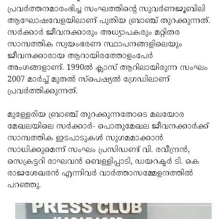
പ്രവര്‍ത്തനമാരംഭിച്ച സംഘത്തിന്റെ സുവര്‍ണജൂബിലി
Updates
Assembly
Kerala
ആഘോഷവേളയിലാണ് പുതിയ ബ്രാഞ്ച് തുറക്കുന്നത്.
Polls
Local
Look
സര്‍ക്കാര്‍ ജീവനക്കാരും അധ്യാപകരും മറ്റിതര
സാമ്പത്തിക സ്വയംഭരണ സ്ഥാപനങ്ങളിലെയും
Body
Back
ജീവനക്കാരായ ആറായിരത്തോളംപേര്‍
Election
2025
അംഗങ്ങളാണ്. 1990ല്‍ ക്ലാസ് ആറിലായിരുന്ന സംഘം
2007 മാര്‍ച്ച് മുതല്‍ സ്‌പെഷ്യല്‍ ഗ്രേഡിലാണ്
പ്രവര്‍ത്തിക്കുന്നത്.
മുള്ളേരിയ ബ്രാഞ്ച് തുറക്കുന്നതോടെ മലയോര
മേഖലയിലെ സര്‍ക്കാര്‍- പൊതുമേഖല ജീവനക്കാര്‍ക്ക്
സാമ്പത്തിക ഇടപാടുകള്‍ സുഗമമാക്കാന്‍
സാധിക്കുമെന്ന് സംഘം പ്രസിഡണ്ട് വി. രവീന്ദ്രന്‍,
സെക്രട്ടറി രാഘവന്‍ ബെള്ളിപ്പാടി, ഡയറക്ടര്‍ ടി. കെ
രാജശേഖരന്‍ എന്നിവര്‍ വാര്‍ത്താസമ്മേളനത്തില്‍
പറഞ്ഞു.