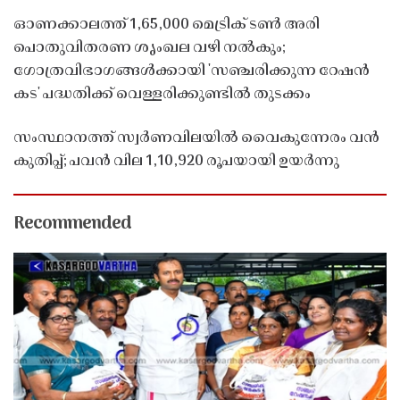
ഓണക്കാലത്ത് 1,65,000 മെട്രിക് ടൺ അരി
പൊതുവിതരണ ശൃംഖല വഴി നൽകും;
ഗോത്രവിഭാഗങ്ങൾക്കായി 'സഞ്ചരിക്കുന്ന റേഷൻ
കട' പദ്ധതിക്ക് വെള്ളരിക്കുണ്ടിൽ തുടക്കം
സംസ്ഥാനത്ത് സ്വർണവിലയിൽ വൈകുന്നേരം വൻ
കുതിപ്പ്; പവൻ വില 1,10,920 രൂപയായി ഉയർന്നു
Recommended