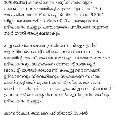
Election
Maha
10/08/2015)
കാസര്‍കോട് പബ്ലിക് സര്‍വന്റ്‌സ്
സഹകരണ സംഘത്തിന്റെ ഏഴാമത് ബ്രാഞ്ച് 17ന്
Shivarathri
International
മുള്ളേരിയ ഗണേശ് കോംപ്ലക്‌സില്‍ രാവിലെ 9.30ന്
Women's
Anti-
ജില്ലാപഞ്ചായത്ത് പ്രസിഡണ്ട് പി.പി ശ്യാമളാദേവി
ഉദ്ഘാടനം ചെയ്യും. പഞ്ചായത്ത് പ്രസിഡണ്ട് സുജാത
Day
Drug
Attukal
ആര്‍ തന്ത്രി അധ്യക്ഷയാകും.
Campaign
Pongala
Holi
ബ്ലോക്ക് പഞ്ചായത്ത് പ്രസിഡണ്ട് ബി.എം പ്രദീപ്
2025
2025
IPL
ആദ്യനിക്ഷേപം സ്വീകരിക്കും. സഹകരണ സംഘം
2025
Eid
ജോയിന്റ് രജിസ്ട്രാര്‍ (ജനറല്‍) എം വിജയന്‍ കൗണ്ടര്‍
ഉദ്ഘാടനവും സഹകരണ ജോയിന്റ് ഡയറക്ടര്‍
Al-
Waqf
(ഓഡിറ്റ്) ഇ.ആര്‍ രാധാമണി കംപ്യൂട്ടറൈസേഷന്‍
Fitr
Bill
Vishu
ഉദ്ഘാടനവും നിര്‍വഹിക്കും. സഹകരണ സംഘം
അസിസ്റ്റന്റ് രജിസ്ട്രാര്‍ (ജനറല്‍) പി.എം മുഹമ്മദ്
2025
Controversy
Festival
Good
ബഷീര്‍ വായ്പ വിതരണം ചെയ്യും. ജില്ലാ ബാങ്ക് വൈസ്
2025
Friday
Easter
പ്രസിഡണ്ട് ബാലകൃഷ്ണ വോര്‍ക്കുഡ്‌ലു സ്‌ട്രോങ് റൂം
ഉദ്ഘാടനം ചെയ്യും.
Observance
Sunday
By-
2025
2025
Election
Bihar
കാസര്‍കോട് താലൂക്ക് പരിധിയായി 1964ല്‍