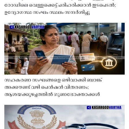
റോഡിലെ വെള്ളക്കെട്ട് പരിഹരിക്കാൻ ഇടപെടൽ;
ഉദ്യോഗസ്ഥ സംഘം സ്ഥലം സന്ദർശിച്ചു
സഹകരണ സംഘങ്ങളെ ഒഴിവാക്കി ബാങ്ക്
അക്കൗണ്ട് വഴി പെൻഷൻ വിതരണം;
ആശയക്കുഴപ്പത്തിൽ ഗുണഭോക്താക്കൾ