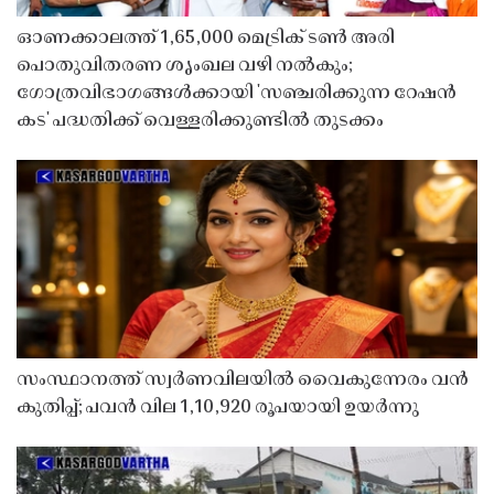
ഓണക്കാലത്ത് 1,65,000 മെട്രിക് ടൺ അരി
പൊതുവിതരണ ശൃംഖല വഴി നൽകും;
ഗോത്രവിഭാഗങ്ങൾക്കായി 'സഞ്ചരിക്കുന്ന റേഷൻ
കട' പദ്ധതിക്ക് വെള്ളരിക്കുണ്ടിൽ തുടക്കം
സംസ്ഥാനത്ത് സ്വർണവിലയിൽ വൈകുന്നേരം വൻ
കുതിപ്പ്; പവൻ വില 1,10,920 രൂപയായി ഉയർന്നു