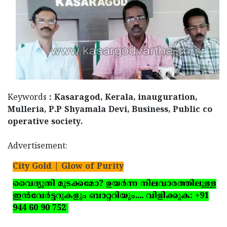
Keywords
: Kasaragod, Kerala, inauguration,
Mulleria, P.P Shyamala Devi, Business, Public co
operative society.
Advertisement:
City Gold | Glow of Purity
വൈദ്യുതി മുടക്കമോ? ഉയര്‍ന്ന നിലവാരത്തിലുള്ള
ഇന്‍വേര്‍ട്ടറുകളും ബാറ്ററിയും.... വിളിക്കുക: +91
944 60 90 752