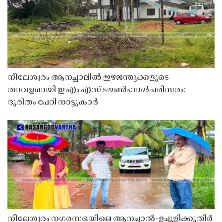
നീലേശ്വരം ആനച്ചാലിൽ ഇഴജന്തുക്കളുടെ
താവളമായി ഇ എം എസ് ടൗൺഹാൾ പരിസരം;
ദുരിതം പേറി നാട്ടുകാർ
നീലേശ്വരം നഗരസഭയിലെ ആനച്ചാൽ-ഉച്ചൂളിക്കുതിർ