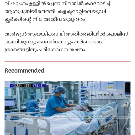
വിഷാംശം ഉള്ളിൽച്ചെന്ന നിലയിൽ കാറോടിച്ച്
ആശുപത്രിയിലെത്തി; കളക്ടറേറ്റിലെ യുഡി
ക്ലർക്കിൻ്റെ നില അതീവ ഗുരുതരം
അർജുൻ ആയങ്കിക്കായി അതിർത്തിയിൽ പൊലീസ്
വലവീശുന്നു; കാസർകോട്ടും കർണാടക
ഗ്രാമങ്ങളിലും പരിശോധന ശക്തം
Recommended