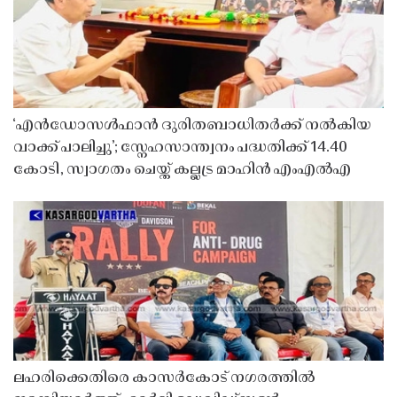
‘എൻഡോസൾഫാൻ ദുരിതബാധിതർക്ക് നൽകിയ
വാക്ക് പാലിച്ചു’; സ്നേഹസാന്ത്വനം പദ്ധതിക്ക് 14.40
കോടി, സ്വാഗതം ചെയ്ത് കല്ലട്ര മാഹിൻ എംഎൽഎ
ലഹരിക്കെതിരെ കാസർകോട് നഗരത്തിൽ