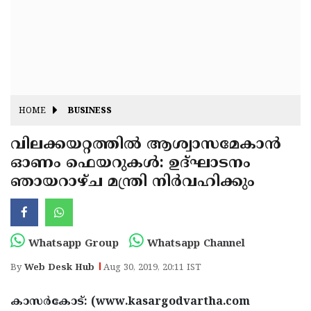
Fitr
May
Day
Eid
Al
Independence
Ad'ha
Day
Onam
HOME
BUSINESS
J&K
State
വിലക്കയറ്റത്തില്‍ ആശ്വാസമേകാന്‍
Haryana
ഓണം ഫെയറുകള്‍: ഉദ്ഘാടനം
Assembly
State
Diwali
ഞായറാഴ്ച മന്ത്രി നിര്‍വഹിക്കും
Elections
Assembly
Christmas
Elections
New-
Year
Republic
Whatsapp Group
Whatsapp Channel
Day
Budget
By
Web Desk Hub
Aug 30, 2019, 20:11 IST
Delhi
കാസര്‍കോട്: (www.kasargodvartha.com