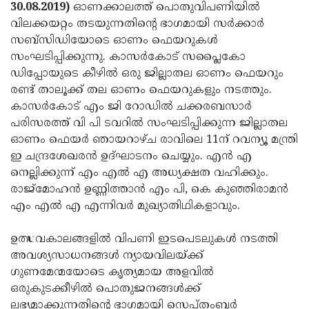
Election
Maha
30.08.2019)
ഓണക്കാലത്ത് പൊതുവിപണിയില്‍
വിലക്കയറ്റം തടയുന്നതിന്റെ ഭാഗമായി സര്‍ക്കാര്‍
Shivarathri
International
സബ്സിഡിയോടെ ഓണം ഫെയറുകള്‍
Women's
Anti-
സംഘടിപ്പിക്കുന്നു. കാസര്‍കോട് സപ്ലൈകോ
ഡിപ്പോയുടെ കീഴില്‍ ഒരു ജില്ലാതല ഓണം ഫെയറും
Day
Drug
Attukal
രണ്ട് താലൂക്ക് തല ഓണം ഫെയറുകളും നടത്തും.
Campaign
Pongala
Holi
കാസര്‍കോട് എം ജി റോഡില്‍ ചക്കരബസാര്‍
പരിസരത്ത് വി പി ടവറില്‍ സംഘടിപ്പിക്കുന്ന ജില്ലാതല
2025
2025
IPL
ഓണം ഫെയര്‍ ഞായറാഴ്ച രാവിലെ 11ന് റവന്യൂ മന്ത്രി
2025
Eid
ഇ ചന്ദ്രശേഖരന്‍ ഉദ്ഘാടനം ചെയ്യും. എന്‍ എ
നെല്ലിക്കുന്ന് എം എല്‍ എ അധ്യക്ഷത വഹിക്കും.
Al-
Waqf
രാജ്മോഹന്‍ ഉണ്ണിത്താന്‍ എം പി, കെ കുഞ്ഞിരാമന്‍
Fitr
Bill
Vishu
എം എല്‍ എ എന്നിവര്‍ മുഖ്യാതിഥികളാവും.
2025
Controversy
Festival
Good
ഉത്സവകാലങ്ങളില്‍ വിപണി ഇടപെടലുകള്‍ നടത്തി
2025
Friday
Easter
അവശ്യസാധനങ്ങള്‍ ന്യായവിലയ്ക്ക്
ഗുണമേന്മയോടെ കൃത്യമായ അളവില്‍
Observance
Sunday
By-
ഒരുകുടക്കീഴില്‍ പൊതുജനങ്ങള്‍ക്ക്
2025
2025
Election
Bihar
ലഭ്യമാക്കുന്നതിന്റെ ഭാഗമായി സെപ്തംബര്‍