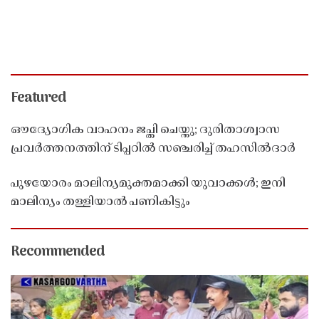
Featured
ഔദ്യോഗിക വാഹനം ജപ്തി ചെയ്തു; ദുരിതാശ്വാസ
പ്രവർത്തനത്തിന് ടിപ്പറിൽ സഞ്ചരിച്ച് തഹസിൽദാർ
പുഴയോരം മാലിന്യമുക്തമാക്കി യുവാക്കൾ; ഇനി
മാലിന്യം തള്ളിയാൽ പണികിട്ടും
Recommended