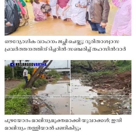
ഔദ്യോഗിക വാഹനം ജപ്തി ചെയ്തു; ദുരിതാശ്വാസ
പ്രവർത്തനത്തിന് ടിപ്പറിൽ സഞ്ചരിച്ച് തഹസിൽദാർ
പുഴയോരം മാലിന്യമുക്തമാക്കി യുവാക്കൾ; ഇനി
മാലിന്യം തള്ളിയാൽ പണികിട്ടും