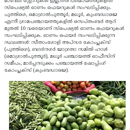
മാവേലി സ്റ്റോറുകള്‍ ഇല്ലാത്ത പഞ്ചായത്തുകളില്‍
സ്പെഷ്യല്‍ ഓണം ഫെയറുകള്‍ സംഘടിപ്പിക്കും.
പുത്തിഗെ, മൊഗ്രാല്‍പുത്തൂര്‍, മധൂര്‍, കുംബഡാജെ
എന്നീ ഗ്രാമപഞ്ചായത്തുകളില്‍ സെപ്തംബര്‍ ആറ്
മുതല്‍ 10 വരെയാണ് സ്പെഷ്യല്‍ ഓണം ഫെയറുകള്‍
സംഘടിപ്പിക്കുക. ഓണം ഫെയര്‍ സംഘടിപ്പിക്കുന്ന
സ്ഥലങ്ങള്‍: സീതാംഗോളി അപ്സര കോംപ്ലക്സ്
(പുത്തിഗെ), ബദര്‍നഗര്‍ ജാഗ്രതാ സമിതി ഹാള്‍
(മൊഗ്രാല്‍പുത്തൂര്‍), മധൂര്‍ പഞ്ചായത്ത് ഓഫീസിന്
സമീപം, മാര്‍പ്പനടുക്കം പഞ്ചായത്ത് ഷോപ്പിംഗ്
കോംപ്ലക്സ് (കുംബഡാജെ).