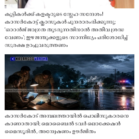
കുട്ടികൾക്ക് കളക്ടറുടെ സ്നേഹ സന്ദേശം!
കാസർകോട്ട് ക്ലാസുകൾ പുനരാരംഭിക്കുന്നു;
‘ഓറൻജ് ജാഗ്രത തുടരുന്നതിനാൽ അതീവ ശ്രദ്ധ
വേണം’; ഇഴ ജന്തുക്കളുടെ സാന്നിധ്യം പരിശോധിച്ച്
സുരക്ഷ ഉറപ്പുവരുത്തണം
കാസർകോട് അമ്പലത്തറയിൽ പൊലീസുകാരനെ
കാണാതായി; മൊബൈൽ ടവർ ലൊക്കേഷൻ
മൈസൂരിൽ, അന്വേഷണം ഊർജിതം