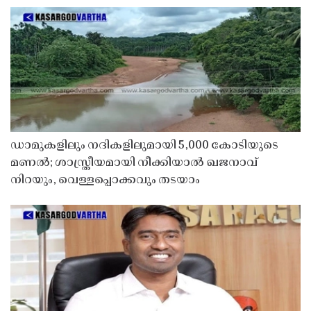
ഡാമുകളിലും നദികളിലുമായി 5,000 കോടിയുടെ
മണൽ; ശാസ്ത്രീയമായി നീക്കിയാൽ ഖജനാവ്
നിറയും, വെള്ളപ്പൊക്കവും തടയാം