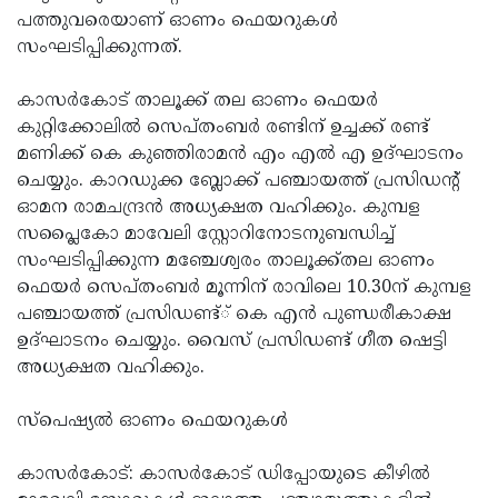
പത്തുവരെയാണ് ഓണം ഫെയറുകള്‍
Updates
Assembly
Kerala
സംഘടിപ്പിക്കുന്നത്.
Polls
Local
Look
കാസര്‍കോട് താലൂക്ക് തല ഓണം ഫെയര്‍
Body
Back
കുറ്റിക്കോലില്‍ സെപ്തംബര്‍ രണ്ടിന് ഉച്ചക്ക് രണ്ട്
Election
2025
മണിക്ക് കെ കുഞ്ഞിരാമന്‍ എം എല്‍ എ ഉദ്ഘാടനം
ചെയ്യും. കാറഡുക്ക ബ്ലോക്ക് പഞ്ചായത്ത് പ്രസിഡന്റ്
ഓമന രാമചന്ദ്രന്‍ അധ്യക്ഷത വഹിക്കും. കുമ്പള
സപ്ലൈകോ മാവേലി സ്റ്റോറിനോടനുബന്ധിച്ച്
സംഘടിപ്പിക്കുന്ന മഞ്ചേശ്വരം താലൂക്ക്തല ഓണം
ഫെയര്‍ സെപ്തംബര്‍ മൂന്നിന് രാവിലെ 10.30ന് കുമ്പള
പഞ്ചായത്ത് പ്രസിഡണ്ട്് കെ എന്‍ പുണ്ഡരീകാക്ഷ
ഉദ്ഘാടനം ചെയ്യും. വൈസ് പ്രസിഡണ്ട് ഗീത ഷെട്ടി
അധ്യക്ഷത വഹിക്കും.
സ്പെഷ്യല്‍ ഓണം ഫെയറുകള്‍
കാസര്‍കോട്: കാസര്‍കോട് ഡിപ്പോയുടെ കീഴില്‍