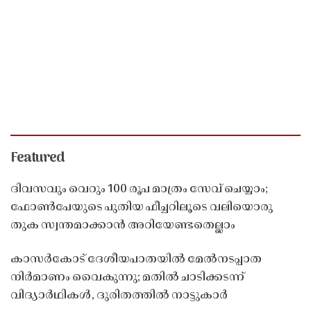
Featured
ദിവസവും വെറും 100 രൂപ മാത്രം സേവ് ചെയ്യാം;
ഫോൺപേയുടെ പുതിയ ഫീച്ചറിലൂടെ വലിയൊരു
തുക സ്വന്തമാക്കാൻ അറിയേണ്ടതെല്ലാം
കാസർകോട് ദേശീയപാതയിൽ മേൽനടപ്പാത
നിർമാണം വൈകുന്നു; മതിൽ ചാടിക്കടന്ന്
വിദ്യാർഥികൾ, ദുരിതത്തിൽ നാട്ടുകാർ