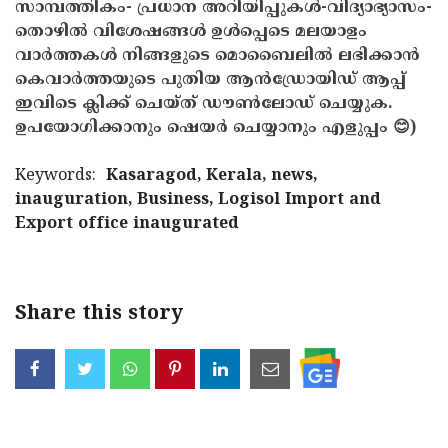
സാമ്പത്തികം- പ്രധാന അറിയിപ്പുകൾ-വിദ്യാഭ്യാസം-
തൊഴിൽ വിശേഷങ്ങൾ ഉൾപ്പെടെ മലയാളം
വാർത്തകൾ നിങ്ങളുടെ മൊബൈലിൽ ലഭിക്കാൻ
കെവാർത്തയുടെ പുതിയ ആൻഡ്രോയിഡ് ആപ്പ്
ഇവിടെ ക്ലിക്ക് ചെയ്ത് ഡൗൺലോഡ് ചെയ്യുക.
ഉപയോഗിക്കാനും ഷെയർ ചെയ്യാനും എളുപ്പം 😊)
Keywords:
Kasaragod, Kerala, news,
inauguration, Business, Logisol Import and
Export office inaugurated
Share this story