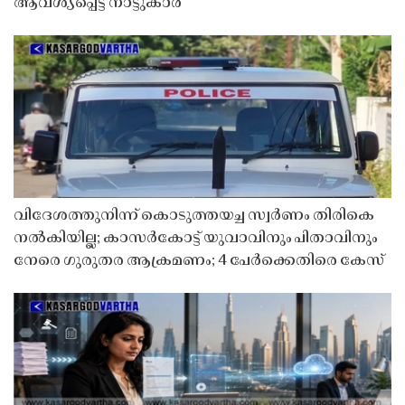
ആവശ്യപ്പെട്ട് നാട്ടുകാർ
വിദേശത്തുനിന്ന് കൊടുത്തയച്ച സ്വർണം തിരികെ
നൽകിയില്ല; കാസർകോട്ട് യുവാവിനും പിതാവിനും
നേരെ ഗുരുതര ആക്രമണം; 4 പേർക്കെതിരെ കേസ്