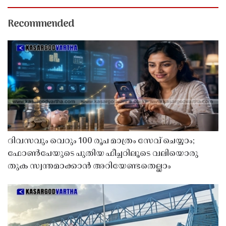
Recommended
ദിവസവും വെറും 100 രൂപ മാത്രം സേവ് ചെയ്യാം;
ഫോൺപേയുടെ പുതിയ ഫീച്ചറിലൂടെ വലിയൊരു
തുക സ്വന്തമാക്കാൻ അറിയേണ്ടതെല്ലാം