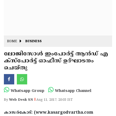
Fitr
May
Day
Eid
Al
Independence
Ad'ha
Day
Onam
HOME
BUSINESS
J&K
State
ലോജിസോള്‍ ഇംപോര്‍ട്ട് ആന്‍ഡ് എ
Haryana
ക്‌സ്‌പോര്‍ട്ട് ഓഫീസ് ഉദ്ഘാടനം
Assembly
State
Diwali
ചെയ്തു
Elections
Assembly
Christmas
Elections
New-
Year
Republic
Whatsapp Group
Whatsapp Channel
Day
Budget
By
Web Desk SN
Aug 11, 2017, 20:03 IST
Delhi
കാസര്‍കോട്: (www.kasargodvartha.com