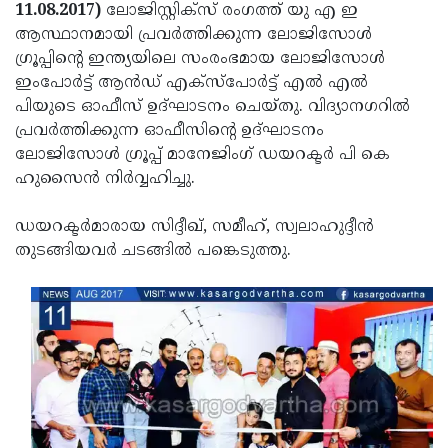
Election
Maha
11.08.2017)
ലോജിസ്റ്റിക്‌സ് രംഗത്ത് യു എ ഇ
ആസ്ഥാനമായി പ്രവര്‍ത്തിക്കുന്ന ലോജിസോള്‍
Shivarathri
International
ഗ്രൂപ്പിന്റെ ഇന്ത്യയിലെ സംരംഭമായ ലോജിസോള്‍
Women's
Anti-
ഇംപോര്‍ട്ട് ആന്‍ഡ് എക്‌സ്‌പോര്‍ട്ട് എല്‍ എല്‍
പിയുടെ ഓഫീസ് ഉദ്ഘാടനം ചെയ്തു. വിദ്യാനഗറില്‍
Day
Drug
Attukal
പ്രവര്‍ത്തിക്കുന്ന ഓഫീസിന്റെ ഉദ്ഘാടനം
Campaign
Pongala
Holi
ലോജിസോള്‍ ഗ്രൂപ്പ് മാനേജിംഗ് ഡയറക്ടര്‍ പി കെ
ഹുസൈന്‍ നിര്‍വ്വഹിച്ചു.
2025
2025
IPL
2025
Eid
ഡയറക്ടര്‍മാരായ സിദ്ദീഖ്, സമീഹ്, സ്വലാഹുദ്ദീന്‍
തുടങ്ങിയവര്‍ ചടങ്ങില്‍ പങ്കെടുത്തു.
Al-
Waqf
Fitr
Bill
Vishu
2025
Controversy
Festival
Good
2025
Friday
Easter
Observance
Sunday
By-
2025
2025
Election
Bihar