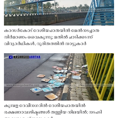
കാസർകോട് ദേശീയപാതയിൽ മേൽനടപ്പാത
നിർമാണം വൈകുന്നു; മതിൽ ചാടിക്കടന്ന്
വിദ്യാർഥികൾ, ദുരിതത്തിൽ നാട്ടുകാർ
കുമ്പള ദേവീനഗറിൽ ദേശീയപാതയിൽ
ഭക്ഷണാവശിഷ്ടങ്ങൾ തള്ളിയ നിലയിൽ; നടപടി