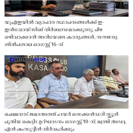
യുഎഇയിൽ വ്യാപാര സ്ഥാപനങ്ങൾക്ക് ഇ-
ഇൻവോയ്സിങ് നിർബന്ധമാക്കുന്നു; പിഴ
ഒഴിവാക്കാൻ അറിയേണ്ട കാര്യങ്ങൾ, സൗജന്യ
ശിൽപശാല ഓഗസ്റ്റ് 16-ന്
ചെമ്മനാട് ജമാഅത്ത് ഹയർ സെക്കൻഡറി സ്കൂൾ
പുതിയ കെട്ടിട ഉദ്ഘാടനം ഓഗസ്റ്റ് 10-ന്; മന്ത്രി അഡ്വ.
എൻ ഷംസുദ്ദീൻ നിർവഹിക്കും