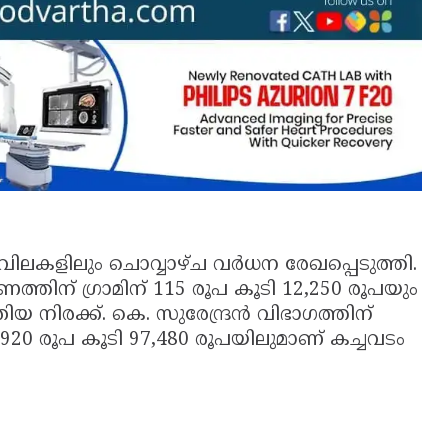
ർണ വിലകളിലും ചൊവ്വാഴ്ച വർധന രേഖപ്പെടുത്തി.
ണത്തിന് ഗ്രാമിന് 115 രൂപ കൂടി 12,250 രൂപയും
യ നിരക്ക്. കെ. സുരേന്ദ്രൻ വിഭാഗത്തിന്
് 920 രൂപ കൂടി 97,480 രൂപയിലുമാണ് കച്ചവടം