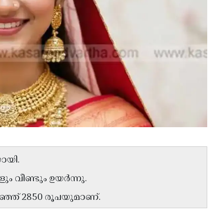
യായി.
കളും വീണ്ടും ഉയർന്നു.
റഞ്ഞ് 2850 രൂപയുമാണ്.