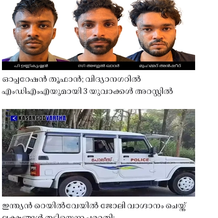
ഓപ്പറേഷൻ തൂഫാൻ; വിദ്യാനഗറിൽ
എംഡിഎംഎയുമായി 3 യുവാക്കൾ അറസ്റ്റിൽ
ഇന്ത്യൻ റെയിൽവേയിൽ ജോലി വാഗ്ദാനം ചെയ്ത്