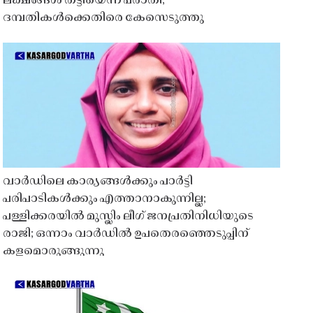
ലക്ഷങ്ങൾ തട്ടിയെന്ന പരാതി;
ദമ്പതികൾക്കെതിരെ കേസെടുത്തു
വാർഡിലെ കാര്യങ്ങൾക്കും പാർട്ടി
പരിപാടികൾക്കും എത്താനാകുന്നില്ല;
പള്ളിക്കരയിൽ മുസ്ലിം ലീഗ് ജനപ്രതിനിധിയുടെ
രാജി; ഒന്നാം വാർഡിൽ ഉപതെരഞ്ഞെടുപ്പിന്
കളമൊരുങ്ങുന്നു