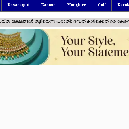
Kasaragod
Kannur
Manglore
Gulf
Keral