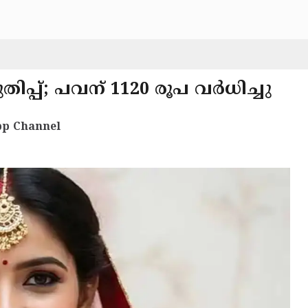
്പ്; പവന് 1120 രൂപ വർധിച്ചു
p Channel