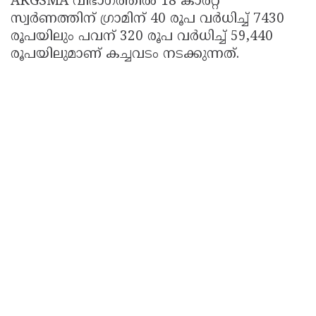
AKGSMA വിഭാഗത്തിൽ 18 കാരറ്റ്
സ്വർണത്തിന് ഗ്രാമിന് 40 രൂപ വർധിച്ച് 7430
രൂപയിലും പവന് 320 രൂപ വർധിച്ച് 59,440
രൂപയിലുമാണ് കച്ചവടം നടക്കുന്നത്.