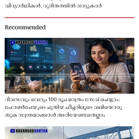
വിദ്യാർഥികൾ, ദുരിതത്തിൽ നാട്ടുകാർ
Recommended
ദിവസവും വെറും 100 രൂപ മാത്രം സേവ് ചെയ്യാം;
ഫോൺപേയുടെ പുതിയ ഫീച്ചറിലൂടെ വലിയൊരു
തുക സ്വന്തമാക്കാൻ അറിയേണ്ടതെല്ലാം