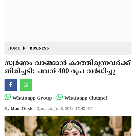
Fitr
May
Day
Eid
Al
Independence
Ad'ha
Day
Onam
HOME
BUSINESS
J&K
State
സ്വർണം വാങ്ങാൻ കാത്തിരുന്നവർക്ക്
Haryana
തിരിച്ചടി: പവന് 400 രൂപ വർധിച്ചു
Assembly
State
Diwali
Elections
Assembly
Christmas
Elections
New-
Whatsapp Group
Whatsapp Channel
Year
Republic
By
Main Desk
Updated: Jul 8, 2025, 13:43 IST
Day
Budget
Delhi