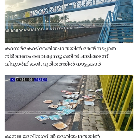
കാസർകോട് ദേശീയപാതയിൽ മേൽനടപ്പാത
നിർമാണം വൈകുന്നു; മതിൽ ചാടിക്കടന്ന്
വിദ്യാർഥികൾ, ദുരിതത്തിൽ നാട്ടുകാർ
കുമ്പള ദേവീനഗറിൽ ദേശീയപാതയിൽ