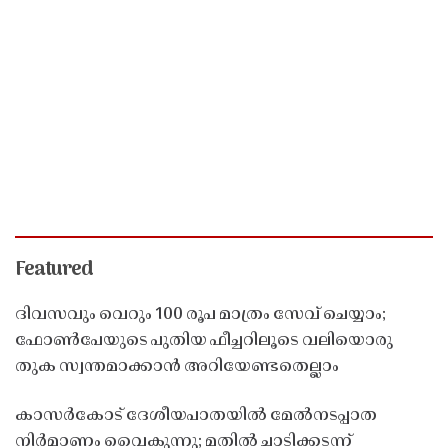
Featured
ദിവസവും വെറും 100 രൂപ മാത്രം സേവ് ചെയ്യാം;
ഫോൺപേയുടെ പുതിയ ഫീച്ചറിലൂടെ വലിയൊരു
തുക സ്വന്തമാക്കാൻ അറിയേണ്ടതെല്ലാം
കാസർകോട് ദേശീയപാതയിൽ മേൽനടപ്പാത
നിർമാണം വൈകുന്നു; മതിൽ ചാടിക്കടന്ന്