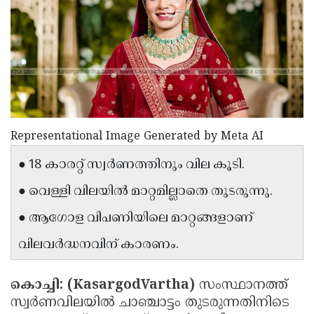
Election
Maha
Shivarathri
International
Women's
Anti-
Day
Drug
Attukal
Campaign
Pongala
Holi
2025
2025
IPL
Representational Image Generated by Meta AI
2025
Eid
● 18 കാരറ്റ് സ്വർണത്തിനും വില കൂടി.
Al-
Waqf
● വെള്ളി വിലയിൽ മാറ്റമില്ലാതെ തുടരുന്നു.
Fitr
Bill
Vishu
● ആഗോള വിപണിയിലെ മാറ്റങ്ങളാണ്
2025
Controversy
Festival
Good
വിലവർദ്ധനവിന് കാരണം.
2025
Friday
Easter
Observance
Sunday
By-
കൊച്ചി: (KasargodVartha)
സംസ്ഥാനത്ത്
സ്വർണവിലയിൽ ചാഞ്ചാട്ടം തുടരുന്നതിനിടെ
2025
2025
Election
Bihar