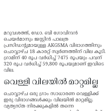
മറുവശത്ത്, ഡോ. ബി ഗോവിന്ദൻ
ചെയർമാനും ജസ്റ്റിൻ പാലത്ര
പ്രസിഡന്റുമായുള്ള AKGSMA വിഭാഗത്തിനും
ചൊവ്വാഴ്ച 18 കാരറ്റ് സ്വർണത്തിന് വില കൂടി.
ഗ്രാമിന് 40 രൂപ വർധിച്ച് 7475 രൂപയും പവന്
320 രൂപ വർധിച്ച് 59,800 രൂപയുമാണ് ഇവിടെ
വില.
വെള്ളി വിലയിൽ മാറ്റമില്ല
ചൊവ്വാഴ്ച ഒരു ഗ്രാം സാധാരണ വെള്ളിക്ക്
ഇരു വിഭാഗങ്ങൾക്കും വിലയിൽ മാറ്റമില്ല.
വ്യത്യസ്ത നിരക്കുകളിൽ തന്നെ