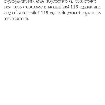
തുടരുകയാണ്. കെ സുരേന്ദ്രൻ വിഭാഗത്തിന്
ഒരു ഗ്രാം സാധാരണ വെള്ളിക്ക് 116 രൂപയിലും
മറു വിഭാഗത്തിന് 119 രൂപയിലുമാണ് വ്യാപാരം
നടക്കുന്നത്.