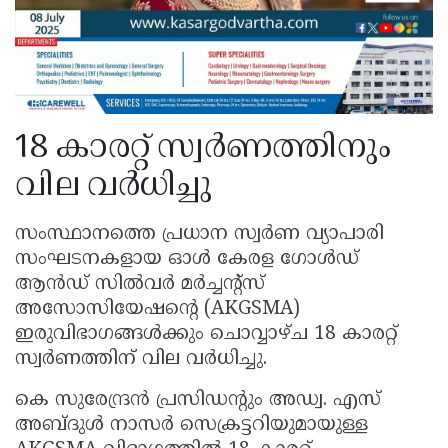
18 കാരറ്റ് സ്വർണത്തിനും
വില വർധിച്ചു
സംസ്ഥാനത്തെ പ്രധാന സ്വർണ വ്യാപാരി
സംഘടനകളായ ഓൾ കേരള ഗോൾഡ്
ആൻഡ് സിൽവർ മർച്ചന്റ്‌സ്
അസോസിയേഷന്റെ (AKGSMA)
ഇരുവിഭാഗങ്ങൾക്കും ചൊവ്വാഴ്ച 18 കാരറ്റ്
സ്വർണത്തിന് വില വർധിച്ചു.
കെ സുരേന്ദ്രൻ പ്രസിഡന്റും അഡ്വ. എസ്
അബ്ദുൾ നാസർ സെക്രട്ടറിയുമായുള്ള