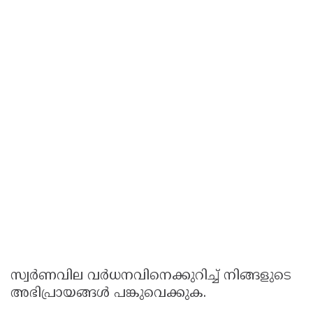
സ്വർണവില വർധനവിനെക്കുറിച്ച് നിങ്ങളുടെ
അഭിപ്രായങ്ങൾ പങ്കുവെക്കുക.