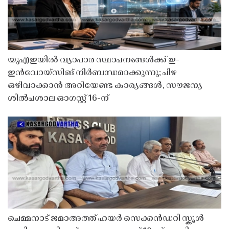
യുഎഇയിൽ വ്യാപാര സ്ഥാപനങ്ങൾക്ക് ഇ-
ഇൻവോയ്സിങ് നിർബന്ധമാക്കുന്നു; പിഴ
ഒഴിവാക്കാൻ അറിയേണ്ട കാര്യങ്ങൾ, സൗജന്യ
ശിൽപശാല ഓഗസ്റ്റ് 16-ന്
ചെമ്മനാട് ജമാഅത്ത് ഹയർ സെക്കൻഡറി സ്കൂൾ