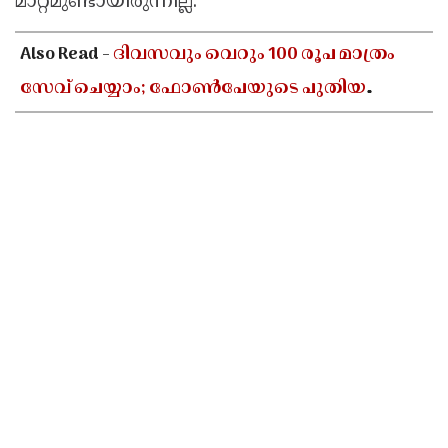
മാറ്റമുണ്ടായിരുന്നില്ല.
Also Read -
ദിവസവും വെറും 100 രൂപ മാത്രം
സേവ് ചെയ്യാം; ഫോൺപേയുടെ പുതിയ
ഫീച്ചറിലൂടെ വലിയൊരു തുക സ്വന്തമാക്കാൻ
അറിയേണ്ടതെല്ലാം