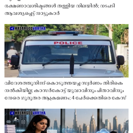
ഭക്ഷണാവശിഷ്ടങ്ങൾ തള്ളിയ നിലയിൽ; നടപടി
ആവശ്യപ്പെട്ട് നാട്ടുകാർ
വിദേശത്തുനിന്ന് കൊടുത്തയച്ച സ്വർണം തിരികെ
നൽകിയില്ല; കാസർകോട്ട് യുവാവിനും പിതാവിനും
നേരെ ഗുരുതര ആക്രമണം; 4 പേർക്കെതിരെ കേസ്