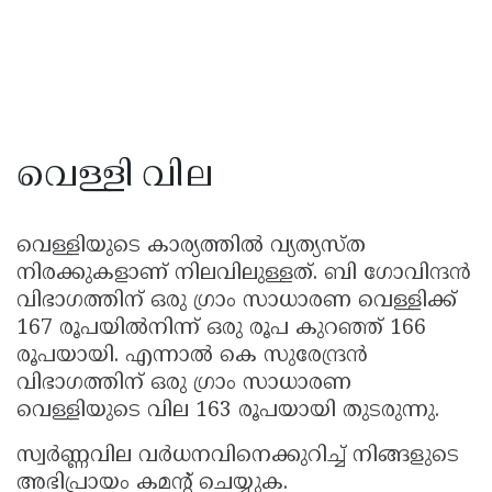
വെള്ളി വില
വെള്ളിയുടെ കാര്യത്തിൽ വ്യത്യസ്ത
നിരക്കുകളാണ് നിലവിലുള്ളത്. ബി ഗോവിന്ദൻ
വിഭാഗത്തിന് ഒരു ഗ്രാം സാധാരണ വെള്ളിക്ക്
167 രൂപയിൽനിന്ന് ഒരു രൂപ കുറഞ്ഞ് 166
രൂപയായി. എന്നാൽ കെ സുരേന്ദ്രൻ
വിഭാഗത്തിന് ഒരു ഗ്രാം സാധാരണ
വെള്ളിയുടെ വില 163 രൂപയായി തുടരുന്നു.
സ്വർണ്ണവില വർധനവിനെക്കുറിച്ച് നിങ്ങളുടെ
അഭിപ്രായം കമൻ്റ് ചെയ്യുക.