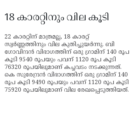
18 കാരറ്റിനും വില കൂടി
22 കാരറ്റിന് മാത്രമല്ല, 18 കാരറ്റ്
സ്വർണ്ണത്തിനും വില കുതിച്ചുയർന്നു. ബി
ഗോവിന്ദൻ വിഭാഗത്തിന് ഒരു ഗ്രാമിന് 140 രൂപ
കൂടി 9540 രൂപയും പവന് 1120 രൂപ കൂടി
76320 രൂപയിലുമാണ് കച്ചവടം നടക്കുന്നത്.
കെ സുരേന്ദ്രൻ വിഭാഗത്തിന് ഒരു ഗ്രാമിന് 140
രൂപ കൂടി 9490 രൂപയും പവന് 1120 രൂപ കൂടി
75920 രൂപയിലുമാണ് വില രേഖപ്പെടുത്തിയത്.