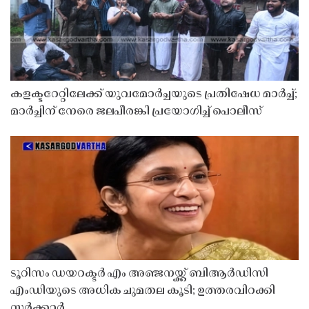
കളക്ടറേറ്റിലേക്ക് യുവമോർച്ചയുടെ പ്രതിഷേധ മാർച്ച്;
മാർച്ചിന് നേരെ ജലപീരങ്കി പ്രയോഗിച്ച് പൊലീസ്
ടൂറിസം ഡയറക്ടർ എം അഞ്ജനയ്ക്ക് ബിആർഡിസി
എംഡിയുടെ അധിക ചുമതല കൂടി; ഉത്തരവിറക്കി
സർക്കാർ