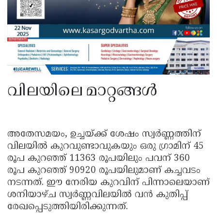
വിലയിലെ മാറ്റങ്ങൾ
അതേസമയം, ഉച്ചയ്ക്ക് ശേഷം സ്വർണ്ണത്തിന്
വിലയിൽ കുറവുണ്ടാവുകയും ഒരു ഗ്രാമിന് 45
രൂപ കുറഞ്ഞ് 11363 രൂപയിലും പവന് 360
രൂപ കുറഞ്ഞ് 90920 രൂപയിലുമാണ് കച്ചവടം
നടന്നത്. ഈ നേരിയ കുറവിന് പിന്നാലെയാണ്
ശനിയാഴ്ച സ്വർണ്ണവിലയിൽ വൻ കുതിപ്പ്
രേഖപ്പെടുത്തിയിരിക്കുന്നത്.