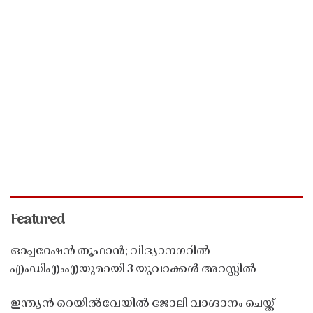
Featured
ഓപ്പറേഷൻ തൂഫാൻ; വിദ്യാനഗറിൽ
എംഡിഎംഎയുമായി 3 യുവാക്കൾ അറസ്റ്റിൽ
ഇന്ത്യൻ റെയിൽവേയിൽ ജോലി വാഗ്ദാനം ചെയ്ത്