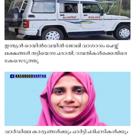
ഇന്ത്യൻ റെയിൽവേയിൽ ജോലി വാഗ്ദാനം ചെയ്ത്
ലക്ഷങ്ങൾ തട്ടിയെന്ന പരാതി; ദമ്പതികൾക്കെതിരെ
കേസെടുത്തു
വാർഡിലെ കാര്യങ്ങൾക്കും പാർട്ടി പരിപാടികൾക്കും