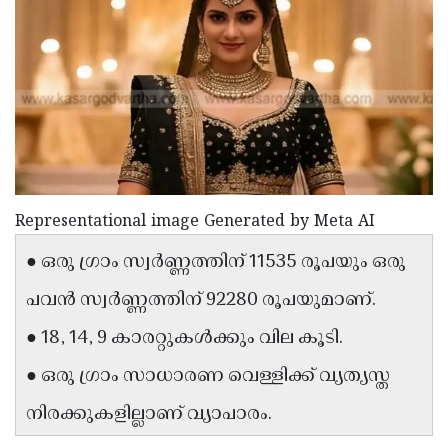
Election
Maha
Shivarathri
International
Women's
Anti-
Day
Drug
Attukal
Campaign
Pongala
Holi
2025
2025
IPL
Representational image Generated by Meta AI
2025
Eid
● ഒരു ഗ്രാം സ്വർണ്ണത്തിന് 11535 രൂപയും ഒരു
Al-
Waqf
Fitr
Bill
പവൻ സ്വർണ്ണത്തിന് 92280 രൂപയുമാണ്.
Vishu
2025
Controversy
Festival
Good
● 18, 14, 9 കാരറ്റുകള്‍ക്കും വില കൂടി.
2025
Friday
Easter
● ഒരു ഗ്രാം സാധാരണ വെള്ളിക്ക് വ്യത്യസ്ത
Observance
Sunday
By-
നിരക്കുകളില്ലാണ് വ്യാപാരം.
2025
2025
Election
Bihar