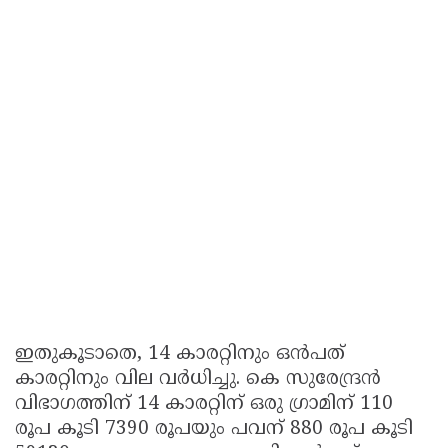
ഇതുകൂടാതെ, 14 കാരറ്റിനും ഒൻപത്
കാരറ്റിനും വില വർധിച്ചു. കെ സുരേന്ദ്രൻ
വിഭാഗത്തിന് 14 കാരറ്റിന് ഒരു ഗ്രാമിന് 110
രൂപ കൂടി 7390 രൂപയും പവന് 880 രൂപ കൂടി