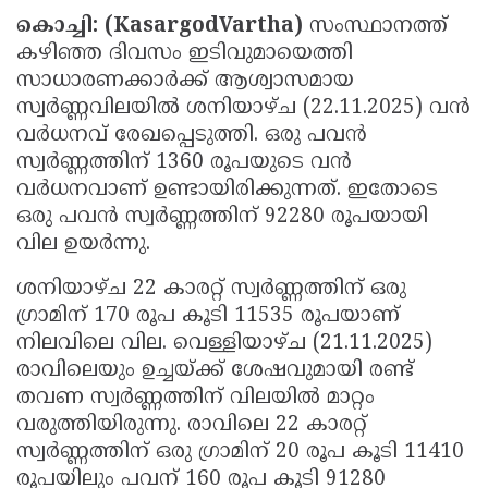
കൊച്ചി: (KasargodVartha)
സംസ്ഥാനത്ത്
Updates
Assembly
Kerala
കഴിഞ്ഞ ദിവസം ഇടിവുമായെത്തി
Polls
Local
Look
സാധാരണക്കാർക്ക് ആശ്വാസമായ
Body
സ്വർണ്ണവിലയിൽ ശനിയാഴ്ച (22.11.2025) വൻ
Back
വർധനവ് രേഖപ്പെടുത്തി. ഒരു പവൻ
Election
2025
സ്വർണ്ണത്തിന് 1360 രൂപയുടെ വൻ
വർധനവാണ് ഉണ്ടായിരിക്കുന്നത്. ഇതോടെ
ഒരു പവൻ സ്വർണ്ണത്തിന് 92280 രൂപയായി
വില ഉയർന്നു.
ശനിയാഴ്ച 22 കാരറ്റ് സ്വർണ്ണത്തിന് ഒരു
ഗ്രാമിന് 170 രൂപ കൂടി 11535 രൂപയാണ്
നിലവിലെ വില. വെള്ളിയാഴ്ച (21.11.2025)
രാവിലെയും ഉച്ചയ്ക്ക് ശേഷവുമായി രണ്ട്
തവണ സ്വർണ്ണത്തിന് വിലയിൽ മാറ്റം
വരുത്തിയിരുന്നു. രാവിലെ 22 കാരറ്റ്
സ്വർണ്ണത്തിന് ഒരു ഗ്രാമിന് 20 രൂപ കൂടി 11410
രൂപയിലും പവന് 160 രൂപ കൂടി 91280