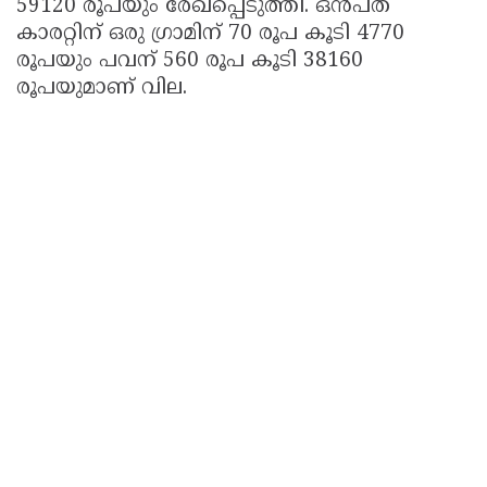
59120 രൂപയും രേഖപ്പെടുത്തി. ഒൻപത്
കാരറ്റിന് ഒരു ഗ്രാമിന് 70 രൂപ കൂടി 4770
രൂപയും പവന് 560 രൂപ കൂടി 38160
രൂപയുമാണ് വില.