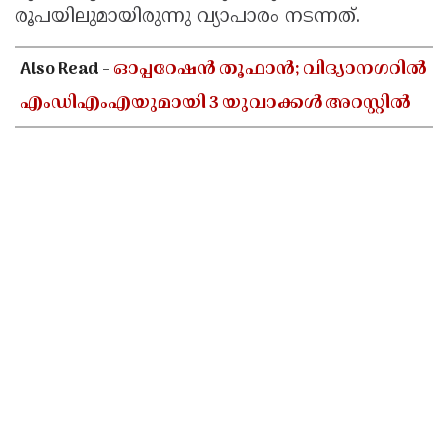
രൂപയിലുമായിരുന്നു വ്യാപാരം നടന്നത്.
Also Read -
ഓപ്പറേഷൻ തൂഫാൻ; വിദ്യാനഗറിൽ
എംഡിഎംഎയുമായി 3 യുവാക്കൾ അറസ്റ്റിൽ