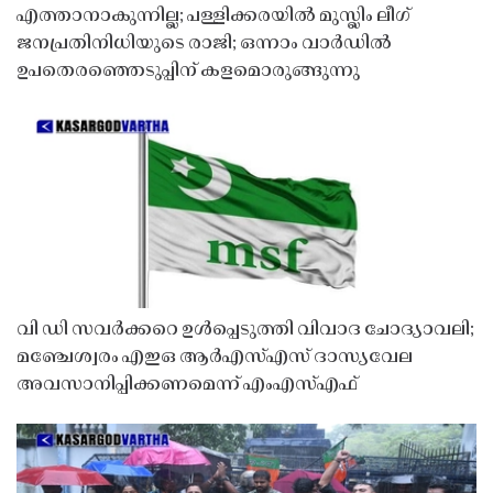
എത്താനാകുന്നില്ല; പള്ളിക്കരയിൽ മുസ്ലിം ലീഗ്
ജനപ്രതിനിധിയുടെ രാജി; ഒന്നാം വാർഡിൽ
ഉപതെരഞ്ഞെടുപ്പിന് കളമൊരുങ്ങുന്നു
വി ഡി സവർക്കറെ ഉൾപ്പെടുത്തി വിവാദ ചോദ്യാവലി;
മഞ്ചേശ്വരം എഇഒ ആർഎസ്എസ് ദാസ്യവേല
അവസാനിപ്പിക്കണമെന്ന് എംഎസ്എഫ്