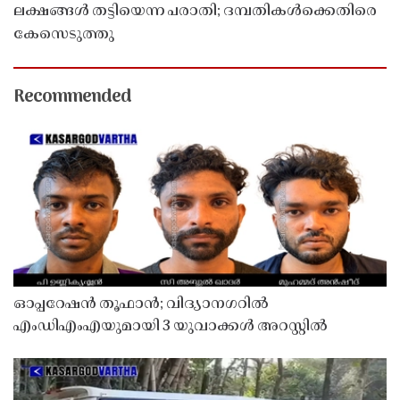
ലക്ഷങ്ങൾ തട്ടിയെന്ന പരാതി; ദമ്പതികൾക്കെതിരെ
കേസെടുത്തു
Recommended
ഓപ്പറേഷൻ തൂഫാൻ; വിദ്യാനഗറിൽ
എംഡിഎംഎയുമായി 3 യുവാക്കൾ അറസ്റ്റിൽ