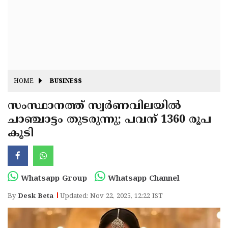
Fitr
May
Day
Eid
Al
Independence
Ad'ha
Day
Onam
HOME
BUSINESS
J&K
State
സംസ്ഥാനത്ത് സ്വര്‍ണവിലയില്‍
Haryana
ചാഞ്ചാട്ടം തുടരുന്നു; പവന് 1360 രൂപ
Assembly
State
Diwali
കൂടി
Elections
Assembly
Christmas
Elections
New-
Year
Republic
Whatsapp Group
Whatsapp Channel
Day
Budget
By
Desk Beta
Updated: Nov 22, 2025, 12:22 IST
Delhi