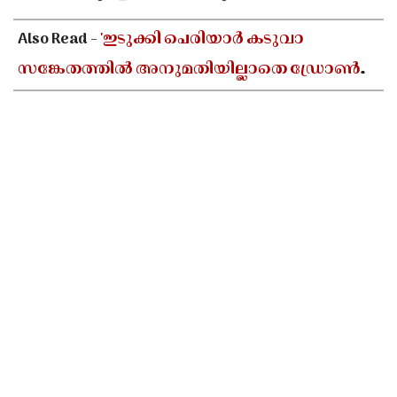
Also Read -
'ഇടുക്കി പെരിയാർ കടുവാ
സങ്കേതത്തിൽ അനുമതിയില്ലാതെ ഡ്രോൺ
പറത്തി ദൃശ്യങ്ങൾ പകർത്തി'; തമിഴ്നാട്
സംഘത്തിനെതിരെ പ്രതിഷേധം