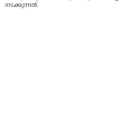
നടക്കുന്നത്.