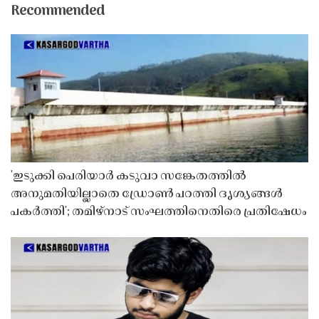
Recommended
'ഇടുക്കി പെരിയാർ കടുവാ സങ്കേതത്തിൽ
അനുമതിയില്ലാതെ ഡ്രോൺ പറത്തി ദൃശ്യങ്ങൾ
പകർത്തി'; തമിഴ്നാട് സംഘത്തിനെതിരെ പ്രതിഷേധം