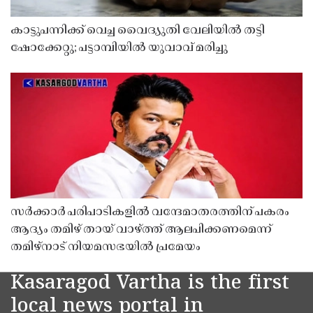
കാട്ടുപന്നിക്ക് വെച്ച വൈദ്യുതി വേലിയിൽ തട്ടി
ഷോക്കേറ്റു; പട്ടാമ്പിയിൽ യുവാവ് മരിച്ചു
സർക്കാർ പരിപാടികളിൽ വന്ദേമാതരത്തിന് പകരം
ആദ്യം തമിഴ് തായ് വാഴ്ത്ത് ആലപിക്കണമെന്ന്
തമിഴ്നാട് നിയമസഭയിൽ പ്രമേയം
Kasaragod Vartha is the first
local news portal in