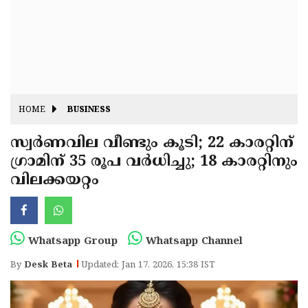
Fitr
May
Day
Eid
Al
Independence
Ad'ha
Day
Onam
HOME
BUSINESS
J&K
State
സ്വർണവില വീണ്ടും കൂടി; 22 കാരറ്റിന്
Haryana
ഗ്രാമിന് 35 രൂപ വർധിച്ചു; 18 കാരറ്റിനും
Assembly
State
Diwali
വിലക്കയറ്റം
Elections
Assembly
Christmas
Elections
New-
Year
Republic
Whatsapp Group
Whatsapp Channel
Day
Budget
By
Desk Beta
Updated: Jan 17, 2026, 15:38 IST
Delhi