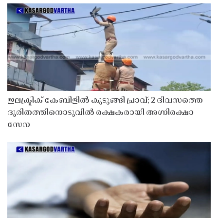
ഇലക്ട്രിക് കേബിളിൽ കുടുങ്ങി പ്രാവ്; 2 ദിവസത്തെ
ദുരിതത്തിനൊടുവിൽ രക്ഷകരായി അഗ്നിരക്ഷാ
സേന