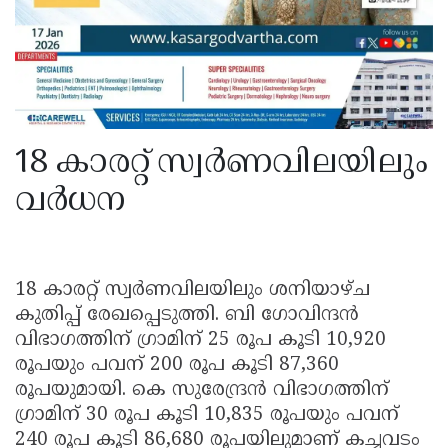
18 കാരറ്റ് സ്വർണവിലയിലും
വർധന
18 കാരറ്റ് സ്വർണവിലയിലും ശനിയാഴ്ച
കുതിപ്പ് രേഖപ്പെടുത്തി. ബി ഗോവിന്ദൻ
വിഭാഗത്തിന് ഗ്രാമിന് 25 രൂപ കൂടി 10,920
രൂപയും പവന് 200 രൂപ കൂടി 87,360
രൂപയുമായി. കെ സുരേന്ദ്രൻ വിഭാഗത്തിന്
ഗ്രാമിന് 30 രൂപ കൂടി 10,835 രൂപയും പവന്
240 രൂപ കൂടി 86,680 രൂപയിലുമാണ് കച്ചവടം