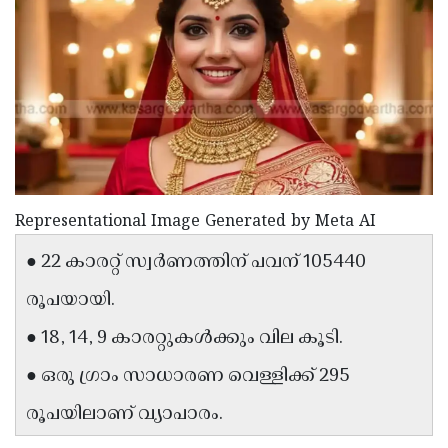
Election
Maha
Shivarathri
International
Women's
Anti-
Day
Drug
Attukal
Campaign
Pongala
Holi
2025
2025
IPL
Representational Image Generated by Meta AI
2025
Eid
● 22 കാരറ്റ് സ്വർണത്തിന് പവന് 105440
Al-
Waqf
Fitr
Bill
രൂപയായി.
Vishu
2025
Controversy
Festival
Good
● 18, 14, 9 കാരറ്റുകള്‍ക്കും വില കൂടി.
2025
Friday
Easter
● ഒരു ഗ്രാം സാധാരണ വെള്ളിക്ക് 295
Observance
Sunday
By-
രൂപയിലാണ് വ്യാപാരം.
2025
2025
Election
Bihar