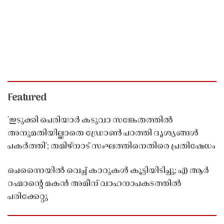
Featured
'ഇടുക്കി പെരിയാർ കടുവാ സങ്കേതത്തിൽ
അനുമതിയില്ലാതെ ഡ്രോൺ പറത്തി ദൃശ്യങ്ങൾ
പകർത്തി'; തമിഴ്നാട് സംഘത്തിനെതിരെ പ്രതിഷേധം
ചെന്നൈയിൽ വെച്ച് കാറുകൾ കൂട്ടിയിടിച്ചു; എ ആർ
റഹ്മാൻ്റെ മകൻ അമീന് വാഹനാപകടത്തിൽ
പരിക്കേറ്റു