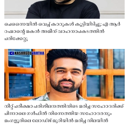
ചെന്നൈയിൽ വെച്ച് കാറുകൾ കൂട്ടിയിടിച്ചു; എ ആർ
റഹ്മാൻ്റെ മകൻ അമീന് വാഹനാപകടത്തിൽ
പരിക്കേറ്റു
നീറ്റ് പരീക്ഷാ പരിശീലനത്തിനിടെ മരിച്ച സഹോദരിക്ക്
പിന്നാലെ ഗൾഫിൽ നിന്നെത്തിയ സഹോദരനും
മംഗളൂരിലെ ലോഡ്ജ് മുറിയിൽ മരിച്ച നിലയിൽ