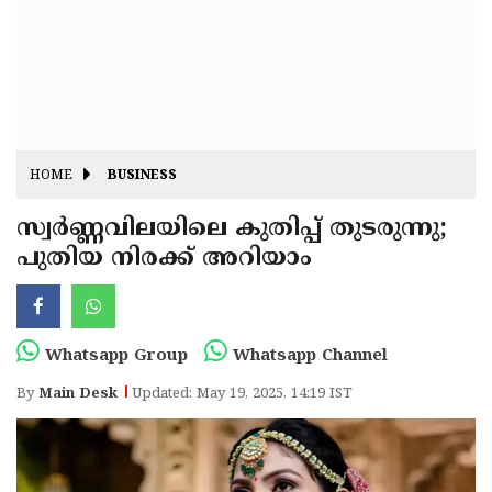
Fitr
May
Day
Eid
Al
Independence
Ad'ha
Day
Onam
HOME
BUSINESS
J&K
State
സ്വർണ്ണവിലയിലെ കുതിപ്പ് തുടരുന്നു;
Haryana
പുതിയ നിരക്ക് അറിയാം
Assembly
State
Diwali
Elections
Assembly
Christmas
Elections
New-
Whatsapp Group
Whatsapp Channel
Year
Republic
By
Main Desk
Updated: May 19, 2025, 14:19 IST
Day
Budget
Delhi