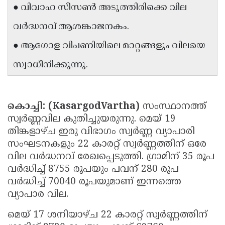
● വിവാഹ സീസൺ അടുത്തിരിക്കെ വില
Updates
Assembly
Kerala
വർദ്ധനവ് ആശങ്കാജനകം.
Polls
Local
Look
● ആഗോള വിപണിയിലെ മാറ്റങ്ങളും വിലയെ
Body
Back
സ്വാധീനിക്കുന്നു.
Election
2025
കൊച്ചി: (KasargodVartha)
സംസ്ഥാനത്ത്
സ്വർണ്ണവില കുതിച്ചുയരുന്നു. മെയ് 19
തിങ്കളാഴ്ച ഇരു വിഭാഗം സ്വർണ്ണ വ്യാപാരി
സംഘടനകളും 22 കാരറ്റ് സ്വർണ്ണത്തിന് ഒരേ
വില വർദ്ധനവ് രേഖപ്പെടുത്തി. ഗ്രാമിന് 35 രൂപ
വർദ്ധിച്ച് 8755 രൂപയും പവന് 280 രൂപ
വർദ്ധിച്ച് 70040 രൂപയുമാണ് ഇന്നത്തെ
വ്യാപാര വില.
മെയ് 17 ശനിയാഴ്ച 22 കാരറ്റ് സ്വർണ്ണത്തിന്