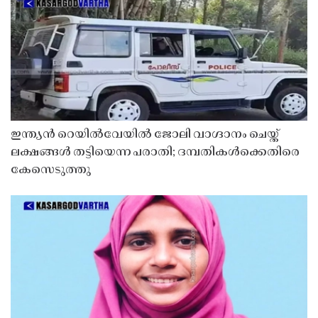
ഇന്ത്യൻ റെയിൽവേയിൽ ജോലി വാഗ്ദാനം ചെയ്ത്
ലക്ഷങ്ങൾ തട്ടിയെന്ന പരാതി; ദമ്പതികൾക്കെതിരെ
കേസെടുത്തു