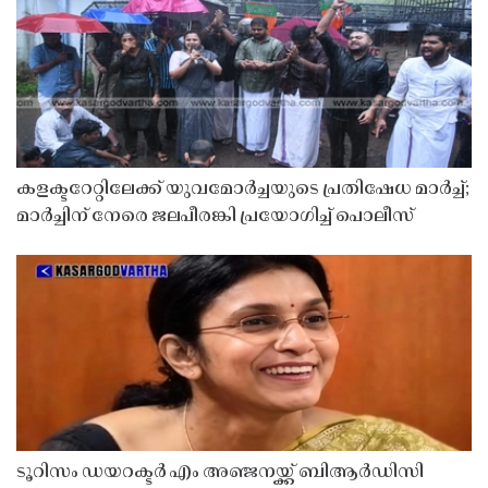
കളക്ടറേറ്റിലേക്ക് യുവമോർച്ചയുടെ പ്രതിഷേധ മാർച്ച്;
മാർച്ചിന് നേരെ ജലപീരങ്കി പ്രയോഗിച്ച് പൊലീസ്
ടൂറിസം ഡയറക്ടർ എം അഞ്ജനയ്ക്ക് ബിആർഡിസി