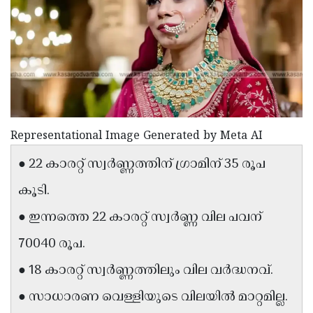
Election
Maha
Shivarathri
International
Women's
Anti-
Day
Drug
Attukal
Campaign
Pongala
Holi
2025
2025
IPL
Representational Image Generated by Meta AI
2025
Eid
● 22 കാരറ്റ് സ്വർണ്ണത്തിന് ഗ്രാമിന് 35 രൂപ
Al-
Waqf
കൂടി.
Fitr
Bill
Vishu
● ഇന്നത്തെ 22 കാരറ്റ് സ്വർണ്ണ വില പവന്
2025
Controversy
Festival
Good
70040 രൂപ.
2025
Friday
Easter
● 18 കാരറ്റ് സ്വർണ്ണത്തിലും വില വർദ്ധനവ്.
Observance
Sunday
By-
● സാധാരണ വെള്ളിയുടെ വിലയിൽ മാറ്റമില്ല.
2025
2025
Election
Bihar