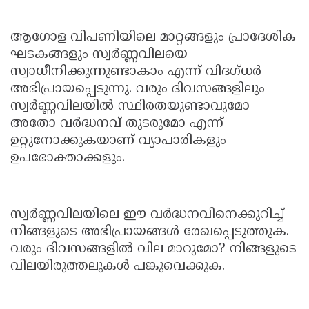
ആഗോള വിപണിയിലെ മാറ്റങ്ങളും പ്രാദേശിക
ഘടകങ്ങളും സ്വർണ്ണവിലയെ
സ്വാധീനിക്കുന്നുണ്ടാകാം എന്ന് വിദഗ്ധർ
അഭിപ്രായപ്പെടുന്നു. വരും ദിവസങ്ങളിലും
സ്വർണ്ണവിലയിൽ സ്ഥിരതയുണ്ടാവുമോ
അതോ വർദ്ധനവ് തുടരുമോ എന്ന്
ഉറ്റുനോക്കുകയാണ് വ്യാപാരികളും
ഉപഭോക്താക്കളും.
സ്വർണ്ണവിലയിലെ ഈ വർദ്ധനവിനെക്കുറിച്ച്
നിങ്ങളുടെ അഭിപ്രായങ്ങൾ രേഖപ്പെടുത്തുക.
വരും ദിവസങ്ങളിൽ വില മാറുമോ? നിങ്ങളുടെ
വിലയിരുത്തലുകൾ പങ്കുവെക്കുക.