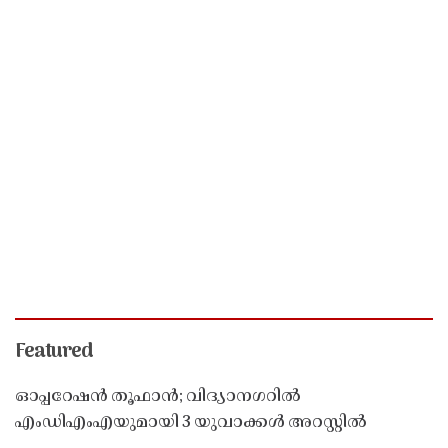
Featured
ഓപ്പറേഷൻ തൂഫാൻ; വിദ്യാനഗറിൽ
എംഡിഎംഎയുമായി 3 യുവാക്കൾ അറസ്റ്റിൽ