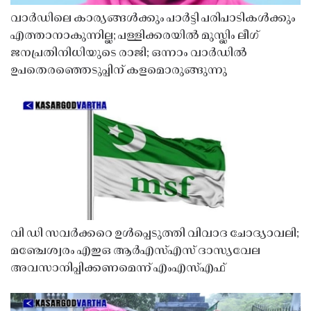
വാർഡിലെ കാര്യങ്ങൾക്കും പാർട്ടി പരിപാടികൾക്കും
എത്താനാകുന്നില്ല; പള്ളിക്കരയിൽ മുസ്ലിം ലീഗ്
ജനപ്രതിനിധിയുടെ രാജി; ഒന്നാം വാർഡിൽ
ഉപതെരഞ്ഞെടുപ്പിന് കളമൊരുങ്ങുന്നു
വി ഡി സവർക്കറെ ഉൾപ്പെടുത്തി വിവാദ ചോദ്യാവലി;
മഞ്ചേശ്വരം എഇഒ ആർഎസ്എസ് ദാസ്യവേല
അവസാനിപ്പിക്കണമെന്ന് എംഎസ്എഫ്