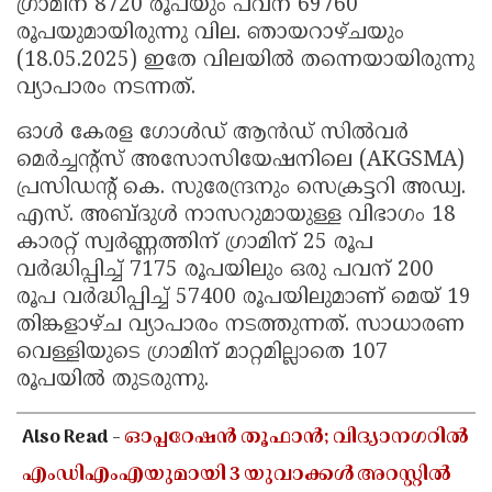
ഗ്രാമിന് 8720 രൂപയും പവന് 69760
രൂപയുമായിരുന്നു വില. ഞായറാഴ്ചയും
(18.05.2025) ഇതേ വിലയിൽ തന്നെയായിരുന്നു
വ്യാപാരം നടന്നത്.
ഓൾ കേരള ഗോൾഡ് ആൻഡ് സിൽവർ
മെർച്ചന്റ്‌സ് അസോസിയേഷനിലെ (AKGSMA)
പ്രസിഡന്റ് കെ. സുരേന്ദ്രനും സെക്രട്ടറി അഡ്വ.
എസ്. അബ്ദുൾ നാസറുമായുള്ള വിഭാഗം 18
കാരറ്റ് സ്വർണ്ണത്തിന് ഗ്രാമിന് 25 രൂപ
വർദ്ധിപ്പിച്ച് 7175 രൂപയിലും ഒരു പവന് 200
രൂപ വർദ്ധിപ്പിച്ച് 57400 രൂപയിലുമാണ് മെയ് 19
തിങ്കളാഴ്ച വ്യാപാരം നടത്തുന്നത്. സാധാരണ
വെള്ളിയുടെ ഗ്രാമിന് മാറ്റമില്ലാതെ 107
രൂപയിൽ തുടരുന്നു.
Also Read -
ഓപ്പറേഷൻ തൂഫാൻ; വിദ്യാനഗറിൽ
എംഡിഎംഎയുമായി 3 യുവാക്കൾ അറസ്റ്റിൽ