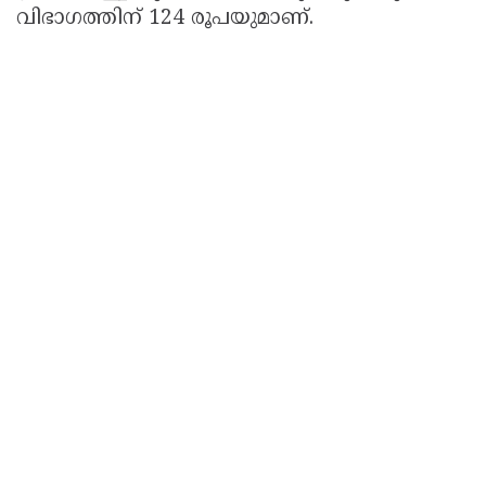
വിഭാഗത്തിന് 124 രൂപയുമാണ്.