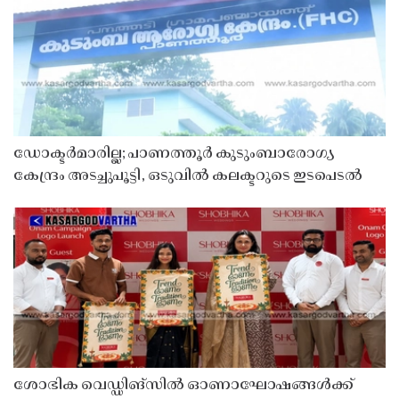
ഡോക്ടർമാരില്ല; പാണത്തൂർ കുടുംബാരോഗ്യ
കേന്ദ്രം അടച്ചുപൂട്ടി, ഒടുവിൽ കലക്ടറുടെ ഇടപെടൽ
ശോഭിക വെഡ്ഡിങ്സിൽ ഓണാഘോഷങ്ങൾക്ക്