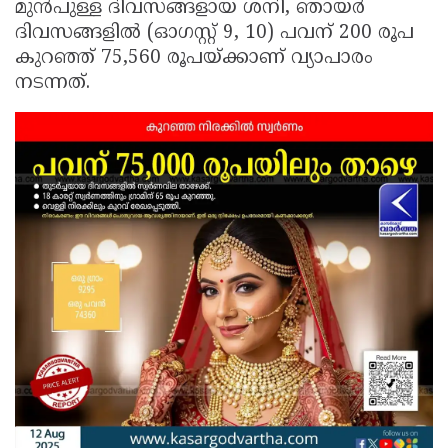
മുൻപുള്ള ദിവസങ്ങളായ ശനി, ഞായർ
ദിവസങ്ങളിൽ (ഓഗസ്റ്റ് 9, 10) പവന് 200 രൂപ
കുറഞ്ഞ് 75,560 രൂപയ്ക്കാണ് വ്യാപാരം
നടന്നത്.