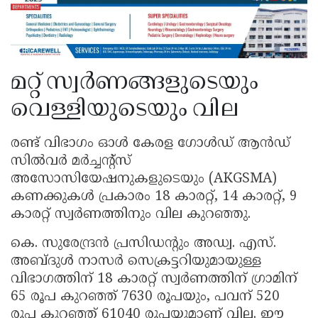
മറ്റ് സ്വർണങ്ങളുടെയും
വെള്ളിയുടെയും വില
രണ്ട് വിഭാഗം ഓൾ കേരള ഗോൾഡ് ആൻഡ്
സിൽവർ മർച്ചന്റ്‌സ്
അസോസിയേഷനുകളുടെയും (AKGSMA)
കണക്കുകൾ പ്രകാരം 18 കാരറ്റ്, 14 കാരറ്റ്, 9
കാരറ്റ് സ്വർണത്തിനും വില കുറഞ്ഞു.
കെ. സുരേന്ദ്രൻ പ്രസിഡന്റും അഡ്വ. എസ്.
അബ്ദുൾ നാസർ സെക്രട്ടറിയുമായുള്ള
വിഭാഗത്തിന് 18 കാരറ്റ് സ്വർണത്തിന് ഗ്രാമിന്
65 രൂപ കുറഞ്ഞ് 7630 രൂപയും, പവന് 520
രൂപ കുറഞ്ഞ് 61040 രൂപയുമാണ് വില. ഈ