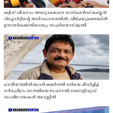
ക്വിസ് വിവാദം; അധ്യാപകനെ സസ്‌പെൻഡ് ചെയ്തത്
റിപ്പോർട്ടിൻ്റെ അടിസ്ഥാനത്തിൽ, വീഴ്ചയുണ്ടെങ്കിൽ
ഉന്നതർക്കെതിരെയും നടപടിയെന്ന് മന്ത്രി
പാനീയത്തിൽ ലഹരി കലർത്തി നടിയെ പീഡിപ്പിച്ച്
ഗർഭഛിദ്രം നടത്തിയെന്ന പരാതി; ബോളിവുഡ്
സംവിധായകൻ അറസ്റ്റിൽ