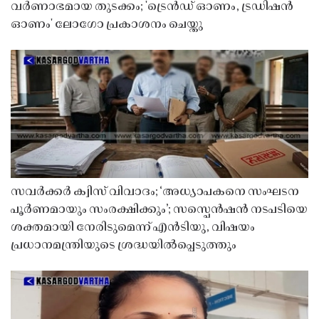
വർണാഭമായ തുടക്കം; 'ട്രെൻഡ് ഓണം, ട്രഡിഷൻ
ഓണം' ലോഗോ പ്രകാശനം ചെയ്തു
സവർക്കർ ക്വിസ് വിവാദം; ‘അധ്യാപകനെ സംഘടന
പൂർണമായും സംരക്ഷിക്കും’; സസ്പെൻഷൻ നടപടിയെ
ശക്തമായി നേരിടുമെന്ന് എൻടിയു, വിഷയം
പ്രധാനമന്ത്രിയുടെ ശ്രദ്ധയിൽപ്പെടുത്തും