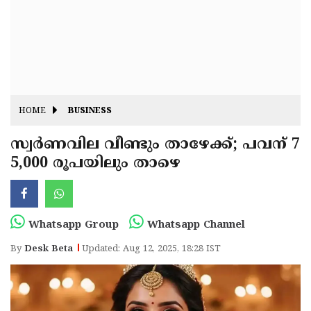
Fitr
May
Day
Eid
Al
Independence
Ad'ha
Day
Onam
HOME
BUSINESS
J&K
State
സ്വർണവില വീണ്ടും താഴേക്ക്; പവന് 7
Haryana
5,000 രൂപയിലും താഴെ
Assembly
State
Diwali
Elections
Assembly
Christmas
Elections
New-
Whatsapp Group
Whatsapp Channel
Year
Republic
By
Desk Beta
Updated: Aug 12, 2025, 18:28 IST
Day
Budget
Delhi