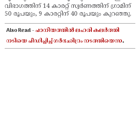
വിഭാഗത്തിന് 14 കാരറ്റ് സ്വർണത്തിന് ഗ്രാമിന്
50 രൂപയും, 9 കാരറ്റിന് 40 രൂപയും കുറഞ്ഞു.
Also Read -
പാനീയത്തിൽ ലഹരി കലർത്തി
നടിയെ പീഡിപ്പിച്ച് ഗർഭഛിദ്രം നടത്തിയെന്ന
പരാതി; ബോളിവുഡ് സംവിധായകൻ
അറസ്റ്റിൽ