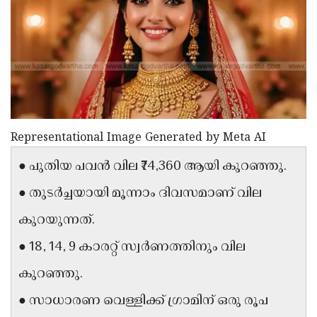
Election
Maha
Shivarathri
International
Women's
Anti-
Day
Drug
Attukal
Campaign
Pongala
Holi
2025
2025
IPL
Representational Image Generated by Meta AI
2025
Eid
● പുതിയ പവൻ വില ₹74,360 ആയി കുറഞ്ഞു.
Al-
Waqf
● തുടർച്ചയായി മൂന്നാം ദിവസമാണ് വില
Fitr
Bill
Vishu
കുറയുന്നത്.
2025
Controversy
Festival
Good
● 18, 14, 9 കാരറ്റ് സ്വർണത്തിനും വില
2025
Friday
Easter
കുറഞ്ഞു.
Observance
Sunday
By-
● സാധാരണ വെള്ളിക്ക് ഗ്രാമിന് ഒരു രൂപ
2025
2025
Election
Bihar