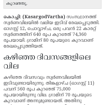
കുറഞ്ഞു.
Updates
Assembly
Kerala
Polls
Local
Look
കൊച്ചി:
(KasargodVartha)
സംസ്ഥാനത്ത്
Body
സ്വർണവിലയിൽ വലിയ ഇടിവ് രേഖപ്പെടുത്തി.
Back
ഓഗസ്റ്റ് 12, ചൊവ്വാഴ്ച, ഒരു പവൻ 22 കാരറ്റ്
Election
2025
സ്വർണത്തിന് 640 രൂപ കുറഞ്ഞ് 74,360
രൂപയായി. ഗ്രാമിന് 80 രൂപയുടെ കുറവാണ്
രേഖപ്പെടുത്തിയത്.
കഴിഞ്ഞ ദിവസങ്ങളിലെ
വില
കഴിഞ്ഞ ദിവസവും സ്വർണവിലയിൽ
ഇടിവുണ്ടായിരുന്നു. തിങ്കളാഴ്ച (ഓഗസ്റ്റ് 11)
പവന് 560 രൂപ കുറഞ്ഞ് 75,000
രൂപയായിരുന്നു വില. ഗ്രാമിന് 70 രൂപയുടെ
കുറവാണ് അന്നുമുണ്ടായത്. അതിനു