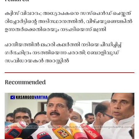
ക്വിസ് വിവാദം; അധ്യാപകനെ സസ്‌പെൻഡ് ചെയ്തത്
റിപ്പോർട്ടിൻ്റെ അടിസ്ഥാനത്തിൽ, വീഴ്ചയുണ്ടെങ്കിൽ
ഉന്നതർക്കെതിരെയും നടപടിയെന്ന് മന്ത്രി
പാനീയത്തിൽ ലഹരി കലർത്തി നടിയെ പീഡിപ്പിച്ച്
ഗർഭഛിദ്രം നടത്തിയെന്ന പരാതി; ബോളിവുഡ്
സംവിധായകൻ അറസ്റ്റിൽ
Recommended