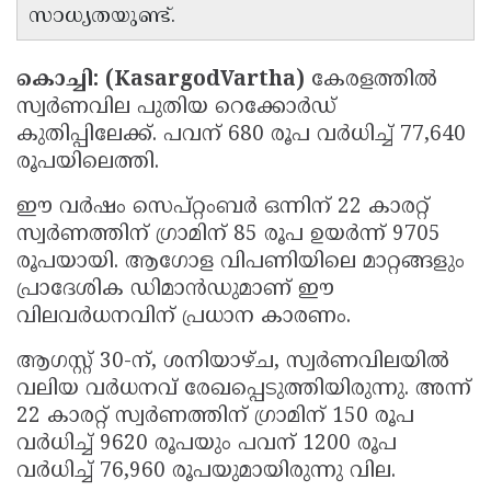
സാധ്യതയുണ്ട്.
Updates
Assembly
Kerala
Polls
Local
Look
കൊച്ചി: (KasargodVartha)
കേരളത്തിൽ
Body
സ്വർണവില പുതിയ റെക്കോർഡ്
Back
കുതിപ്പിലേക്ക്. പവന് 680 രൂപ വർധിച്ച് 77,640
Election
2025
രൂപയിലെത്തി.
ഈ വർഷം സെപ്റ്റംബർ ഒന്നിന് 22 കാരറ്റ്
സ്വർണത്തിന് ഗ്രാമിന് 85 രൂപ ഉയർന്ന് 9705
രൂപയായി. ആഗോള വിപണിയിലെ മാറ്റങ്ങളും
പ്രാദേശിക ഡിമാൻഡുമാണ് ഈ
വിലവർധനവിന് പ്രധാന കാരണം.
ആഗസ്റ്റ് 30-ന്, ശനിയാഴ്ച, സ്വർണവിലയിൽ
വലിയ വർധനവ് രേഖപ്പെടുത്തിയിരുന്നു. അന്ന്
22 കാരറ്റ് സ്വർണത്തിന് ഗ്രാമിന് 150 രൂപ
വർധിച്ച് 9620 രൂപയും പവന് 1200 രൂപ
വർധിച്ച് 76,960 രൂപയുമായിരുന്നു വില.