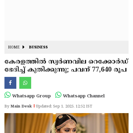
Fitr
May
Day
Eid
Al
Independence
Ad'ha
Day
Onam
HOME
BUSINESS
J&K
State
കേരളത്തിൽ സ്വർണവില റെക്കോർഡ്
Haryana
ഭേദിച്ച് കുതിക്കുന്നു; പവന് 77,640 രൂപ
Assembly
State
Diwali
Elections
Assembly
Christmas
Elections
New-
Whatsapp Group
Whatsapp Channel
Year
Republic
By
Main Desk
Updated: Sep 1, 2025, 12:52 IST
Day
Budget
Delhi