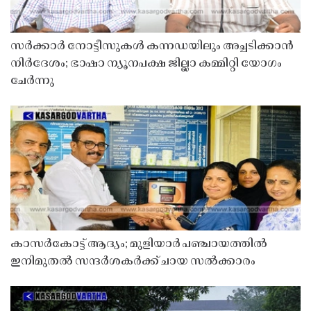
സർക്കാർ നോട്ടീസുകൾ കന്നഡയിലും അച്ചടിക്കാൻ
നിർദേശം; ഭാഷാ ന്യൂനപക്ഷ ജില്ലാ കമ്മിറ്റി യോഗം
ചേർന്നു
കാസർകോട്ട് ആദ്യം; മുളിയാർ പഞ്ചായത്തിൽ
ഇനിമുതൽ സന്ദർശകർക്ക് ചായ സൽക്കാരം