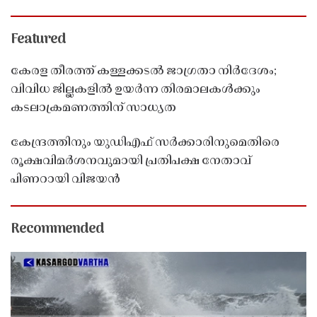
Featured
കേരള തീരത്ത് കള്ളക്കടൽ ജാഗ്രതാ നിർദേശം;
വിവിധ ജില്ലകളിൽ ഉയർന്ന തിരമാലകൾക്കും
കടലാക്രമണത്തിന് സാധ്യത
കേന്ദ്രത്തിനും യുഡിഎഫ് സർക്കാരിനുമെതിരെ
രൂക്ഷവിമർശനവുമായി പ്രതിപക്ഷ നേതാവ്
പിണറായി വിജയൻ
Recommended