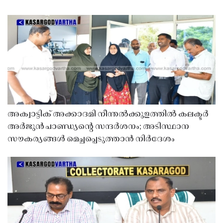
അക്വാട്ടിക് അക്കാദമി നീന്തൽക്കുളത്തിൽ കലക്ടർ
അർജുൻ പാണ്ഡ്യൻ്റെ സന്ദർശനം; അടിസ്ഥാന
സൗകര്യങ്ങൾ മെച്ചപ്പെടുത്താൻ നിർദേശം