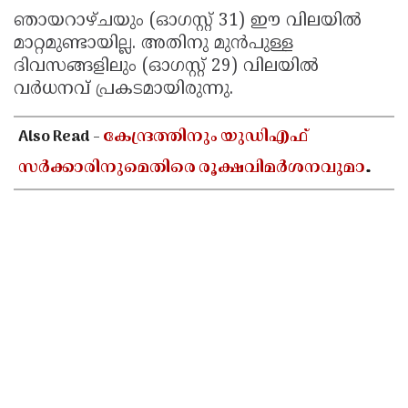
ഞായറാഴ്ചയും (ഓഗസ്റ്റ് 31) ഈ വിലയിൽ
മാറ്റമുണ്ടായില്ല. അതിനു മുൻപുള്ള
ദിവസങ്ങളിലും (ഓഗസ്റ്റ് 29) വിലയിൽ
വർധനവ് പ്രകടമായിരുന്നു.
Also Read -
കേന്ദ്രത്തിനും യുഡിഎഫ്
സർക്കാരിനുമെതിരെ രൂക്ഷവിമർശനവുമായി
പ്രതിപക്ഷ നേതാവ് പിണറായി വിജയൻ