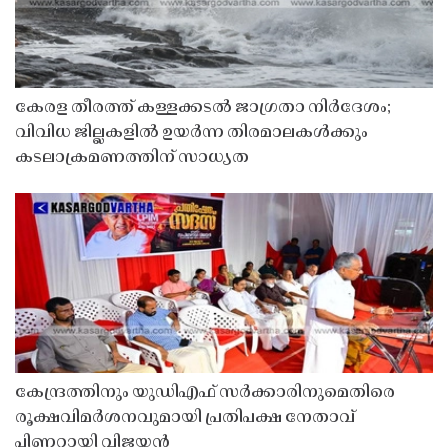
കേരള തീരത്ത് കള്ളക്കടൽ ജാഗ്രതാ നിർദേശം;
വിവിധ ജില്ലകളിൽ ഉയർന്ന തിരമാലകൾക്കും
കടലാക്രമണത്തിന് സാധ്യത
കേന്ദ്രത്തിനും യുഡിഎഫ് സർക്കാരിനുമെതിരെ
രൂക്ഷവിമർശനവുമായി പ്രതിപക്ഷ നേതാവ്
പിണറായി വിജയൻ