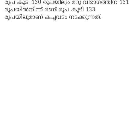
രൂപ കൂടി 130 രൂപയിലും മറു വിഭാഗത്തിന് 131
രൂപയില്‍നിന്ന് രണ്ട് രൂപ കൂടി 133
രൂപയിലുമാണ് കച്ചവടം നടക്കുന്നത്.