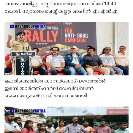
വാക്ക് പാലിച്ചു’; സ്നേഹസാന്ത്വനം പദ്ധതിക്ക് 14.40
കോടി, സ്വാഗതം ചെയ്ത് കല്ലട്ര മാഹിൻ എംഎൽഎ
ലഹരിക്കെതിരെ കാസർകോട് നഗരത്തിൽ
ഇരമ്പിയാർത്ത് ഹാർലി ഡേവിഡ്‌സൺ
ബൈക്കുകൾ; റാലി ശ്രദ്ധേയമായി