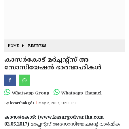
Fitr
May
Day
Eid
Al
Independence
Ad'ha
Day
Onam
HOME
BUSINESS
J&K
State
കാസര്‍കോട് മര്‍ച്ചന്റ്‌സ് അ
Haryana
സോസിയേഷന്‍ ഭാരവാഹികള്‍
Assembly
State
Diwali
Elections
Assembly
Christmas
Elections
New-
Whatsapp Group
Whatsapp Channel
Year
Republic
By
kvarthakgd1
May 2, 2017, 10:11 IST
Day
Budget
കാസര്‍കോട്: (www.kasargodvartha.com
Delhi
02.05.2017)
മര്‍ച്ചന്റ്‌സ് അസോസിയേഷന്റെ വാര്‍ഷിക