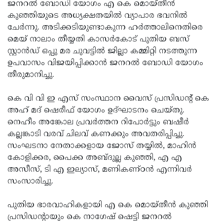
Election
ജനറല്‍ ബോഡി യോഗം എ കെ മൊയ്തീന്‍
Maha
കുഞ്ഞിയുടെ അധ്യക്ഷതയില്‍ വ്യാപാര ഭവനില്‍
Shivarathri
International
ചേര്‍ന്നു. അടിക്കടിയുണ്ടാകുന്ന ഹര്‍ത്താലിനെതിരെ
Women's
മെയ് നാലാം തീയ്യതി കാസര്‍കോട് പുതിയ ബസ്
Anti-
സ്റ്റാന്‍ഡ് ഒപ്പു മര ചുവട്ടില്‍ ജില്ലാ കമ്മിറ്റി നടത്തുന്ന
Day
Drug
Attukal
ഉപവാസം വിജയിപ്പിക്കാന്‍ ജനറല്‍ ബോഡി യോഗം
Campaign
Pongala
തീരുമാനിച്ചു.
Holi
2025
2025
IPL
കെ വി വി ഇ എസ് സംസ്ഥാന വൈസ് പ്രസിഡന്റ് കെ
2025
അഹ് മദ് ഷെരീഫ് യോഗം ഉദ്ഘാടനം ചെയ്തു.
Eid
നെഹീം അങ്കോല പ്രവര്‍ത്തന റിപോര്‍ട്ടും ബഷീര്‍
Al-
Waqf
കല്ലങ്കാടി വരവ് ചിലവ് കണക്കും അവതരിപ്പിച്ചു.
Fitr
Bill
സംഘടനാ നേതാക്കളായ ജോസ് തയ്യില്‍, മാഹിന്‍
Vishu
കോളിക്കര, പൈക്ക അബ്ദുല്ല കുഞ്ഞി, എ എ
2025
Controversy
Festival
Good
അസീസ്, ടി എ ഇല്യാസ്, മണികണ്ഠന്‍ എന്നിവര്‍
2025
Friday
സംസാരിച്ചു.
Easter
Observance
Sunday
By-
പുതിയ ഭാരവാഹികളായി എ കെ മൊയ്തീന്‍ കുഞ്ഞി
2025
2025
Election
പ്രസിഡന്റായും കെ നാഗേഷ് ഷെട്ടി ജനറല്‍
Bihar