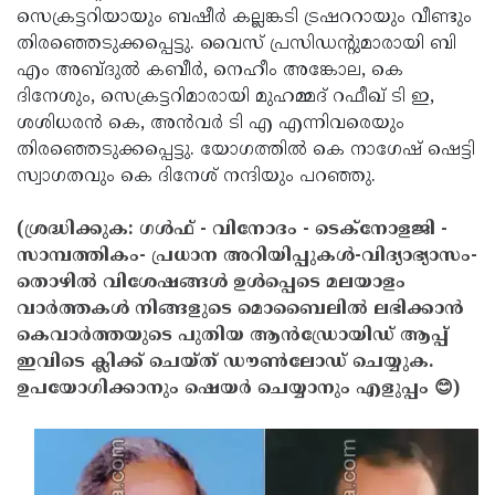
സെക്രട്ടറിയായും ബഷീര്‍ കല്ലങ്കടി ട്രഷററായും വീണ്ടും
Updates
Assembly
Kerala
തിരഞ്ഞെടുക്കപ്പെട്ടു. വൈസ് പ്രസിഡന്റുമാരായി ബി
Polls
Local
എം അബ്ദുല്‍ കബീര്‍, നെഹീം അങ്കോല, കെ
Look
ദിനേശും, സെക്രട്ടറിമാരായി മുഹമ്മദ് റഫീഖ് ടി ഇ,
Body
Back
ശശിധരന്‍ കെ, അന്‍വര്‍ ടി എ എന്നിവരെയും
Election
2025
തിരഞ്ഞെടുക്കപ്പെട്ടു. യോഗത്തില്‍ കെ നാഗേഷ് ഷെട്ടി
സ്വാഗതവും കെ ദിനേശ് നന്ദിയും പറഞ്ഞു.
(ശ്രദ്ധിക്കുക: ഗൾഫ് - വിനോദം - ടെക്നോളജി -
സാമ്പത്തികം- പ്രധാന അറിയിപ്പുകൾ-വിദ്യാഭ്യാസം-
തൊഴിൽ വിശേഷങ്ങൾ ഉൾപ്പെടെ മലയാളം
വാർത്തകൾ നിങ്ങളുടെ മൊബൈലിൽ ലഭിക്കാൻ
കെവാർത്തയുടെ പുതിയ ആൻഡ്രോയിഡ് ആപ്പ്
ഇവിടെ ക്ലിക്ക് ചെയ്ത് ഡൗൺലോഡ് ചെയ്യുക.
ഉപയോഗിക്കാനും ഷെയർ ചെയ്യാനും എളുപ്പം 😊)