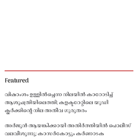
Featured
വിഷാംശം ഉള്ളിൽച്ചെന്ന നിലയിൽ കാറോടിച്ച്
ആശുപത്രിയിലെത്തി; കളക്ടറേറ്റിലെ യുഡി
ക്ലർക്കിൻ്റെ നില അതീവ ഗുരുതരം
അർജുൻ ആയങ്കിക്കായി അതിർത്തിയിൽ പൊലീസ്
വലവീശുന്നു; കാസർകോട്ടും കർണാടക