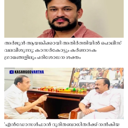
അർജുൻ ആയങ്കിക്കായി അതിർത്തിയിൽ പൊലീസ്
വലവീശുന്നു; കാസർകോട്ടും കർണാടക
ഗ്രാമങ്ങളിലും പരിശോധന ശക്തം
‘എൻഡോസൾഫാൻ ദുരിതബാധിതർക്ക് നൽകിയ