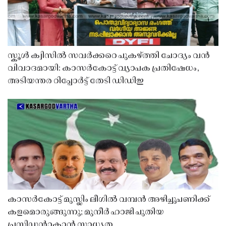
സ്കൂൾ ക്വിസിൽ സവർക്കറെ പുകഴ്ത്തി ചോദ്യം വൻ
വിവാദമായി: കാസർകോട്ട് വ്യാപക പ്രതിഷേധം,
അടിയന്തര റിപ്പോർട്ട് തേടി ഡിഡിഇ
കാസർകോട്ട് മുസ്ലിം ലീഗിൽ വമ്പൻ അഴിച്ചുപണിക്ക്
കളമൊരുങ്ങുന്നു; മുനീർ ഹാജി പുതിയ
പ്രസിഡൻ്റാകാൻ സാധ്യത