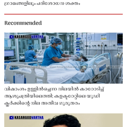
ഗ്രാമങ്ങളിലും പരിശോധന ശക്തം
Recommended
വിഷാംശം ഉള്ളിൽച്ചെന്ന നിലയിൽ കാറോടിച്ച്
ആശുപത്രിയിലെത്തി; കളക്ടറേറ്റിലെ യുഡി
ക്ലർക്കിൻ്റെ നില അതീവ ഗുരുതരം