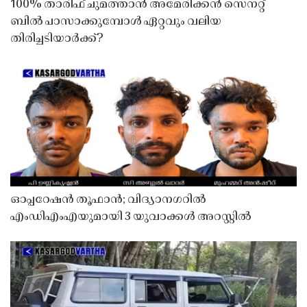
100% താരിഫ് ചുമത്താൻ അമേരിക്കൻ സെനറ്റ്
ബിൽ പാസാക്കുമ്പോൾ ഏറ്റവും വലിയ
തിരിച്ചടിയാർക്ക്?
ഓപ്പറേഷൻ തൂഫാൻ; വിദ്യാനഗറിൽ
എംഡിഎംഎയുമായി 3 യുവാക്കൾ അറസ്റ്റിൽ