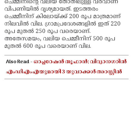
ചെമ്മീനിന്റെ വലിയ തോതിലുള്ള വരവാണ്
വിപണിയിൽ ദൃശ്യമായത്. ഇടത്തരം
ചെമ്മീനിന് കിലോയ്ക്ക് 200 രൂപ മാത്രമാണ്
നിലവിൽ വില. ഗ്രാമപ്രദേശങ്ങളിൽ ഇത് 220
രൂപ മുതൽ 250 രൂപ വരെയാണ്.
അതേസമയം, വലിയ ചെമ്മീനിന് 500 രൂപ
മുതൽ 600 രൂപ വരെയാണ് വില.
Also Read -
ഓപ്പറേഷൻ തൂഫാൻ; വിദ്യാനഗറിൽ
എംഡിഎംഎയുമായി 3 യുവാക്കൾ അറസ്റ്റിൽ