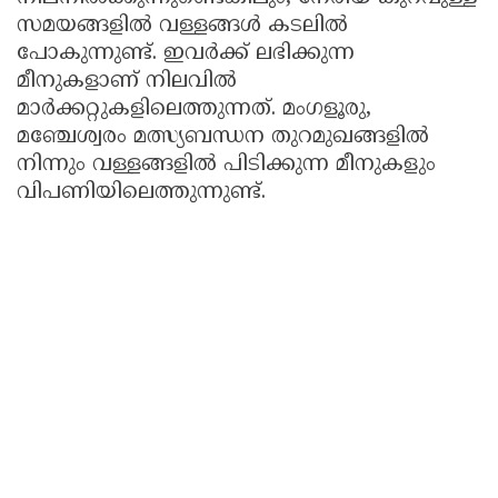
സമയങ്ങളിൽ വള്ളങ്ങൾ കടലിൽ
പോകുന്നുണ്ട്. ഇവർക്ക് ലഭിക്കുന്ന
മീനുകളാണ് നിലവിൽ
മാർക്കറ്റുകളിലെത്തുന്നത്. മംഗളൂരു,
മഞ്ചേശ്വരം മത്സ്യബന്ധന തുറമുഖങ്ങളിൽ
നിന്നും വള്ളങ്ങളിൽ പിടിക്കുന്ന മീനുകളും
വിപണിയിലെത്തുന്നുണ്ട്.