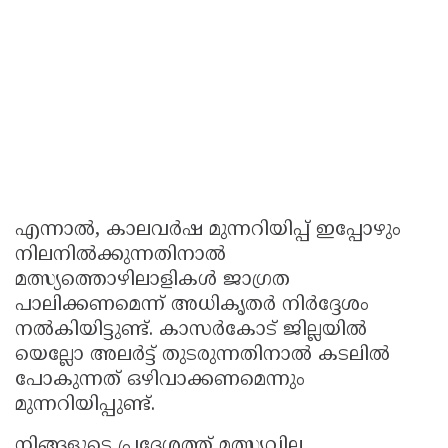
എന്നാൽ, കാലവർഷ മുന്നറിയിപ്പ് ഇപ്പോഴും
നിലനിൽക്കുന്നതിനാൽ
മത്സ്യത്തൊഴിലാളികൾ ജാഗ്രത
പാലിക്കണമെന്ന് അധികൃതർ നിർദ്ദേശം
നൽകിയിട്ടുണ്ട്. കാസർകോട് ജില്ലയിൽ
യെല്ലോ അലർട്ട് തുടരുന്നതിനാൽ കടലിൽ
പോകുന്നത് ഒഴിവാക്കണമെന്നും
മുന്നറിയിപ്പുണ്ട്.
നിങ്ങളുടെ പ്രദേശത്ത് മത്സ്യവില