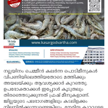
നല്ലയിനം ചെമ്മീൻ കലർന്ന പൊടിമീനുകൾ
വിപണിയിലെത്തിയതോടെ മത്തിക്കും
അയലയ്ക്കും ആവശ്യക്കാർ കുറഞ്ഞു.
ഉപഭോക്താക്കൾ ഇപ്പോൾ കൂടുതലും
തിരഞ്ഞെടുക്കുന്നത് ഫ്രഷ് മീനുകളാണ്.
ജില്ലയുടെ പലഭാഗങ്ങളിലും കടലിളക്കം
നിലനിൽക്കുന്നുണ്ടെങ്കിലും, നേരിയ കുറവുള്ള