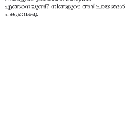
എങ്ങനെയുണ്ട്? നിങ്ങളുടെ അഭിപ്രായങ്ങൾ
പങ്കുവെക്കൂ.