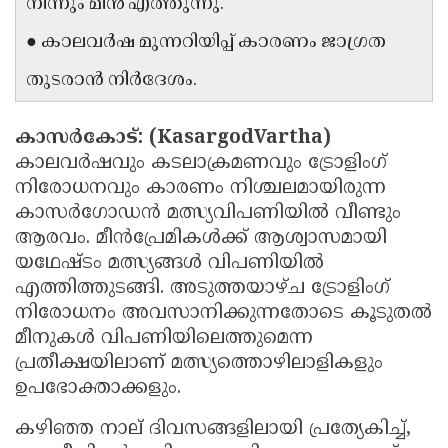
നിന്നും മീൻ എത്തുന്നു.
Updates
Assembly
Kerala
● കാലവർഷ മുന്നറിയിപ്പ് കാരണം ജാഗ്രത
Polls
Local
Look
തുടരാൻ നിർദേശം.
Body
Back
Election
2025
കാസർകോട്: (KasargodVartha)
കാലവർഷവും കടലാക്രമണവും ട്രോളിംഗ്
നിരോധനവും കാരണം നിശ്ചലമായിരുന്ന
കാസർഗോഡൻ മത്സ്യവിപണിയിൽ വീണ്ടും
ആരവം. മീൻപ്രേമികൾക്ക് ആശ്വാസമായി
യഥേഷ്ടം മത്സ്യങ്ങൾ വിപണിയിൽ
എത്തിത്തുടങ്ങി. അടുത്തയാഴ്ച ട്രോളിംഗ്
നിരോധനം അവസാനിക്കുന്നതോടെ കൂടുതൽ
മീനുകൾ വിപണിയിലെത്തുമെന്ന
പ്രതീക്ഷയിലാണ് മത്സ്യത്തൊഴിലാളികളും
ഉപഭോക്താക്കളും.
കഴിഞ്ഞ നാല് ദിവസങ്ങളിലായി പ്രത്യേകിച്ച്,