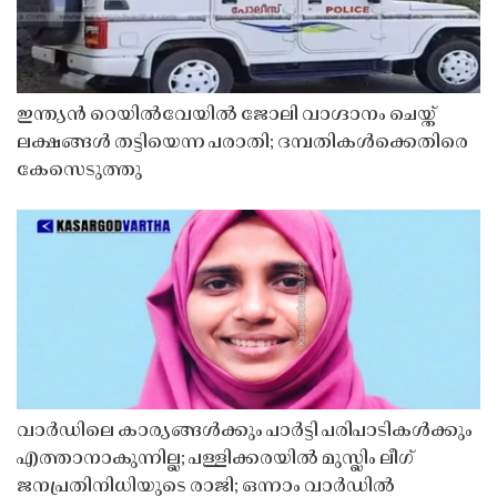
ഇന്ത്യൻ റെയിൽവേയിൽ ജോലി വാഗ്ദാനം ചെയ്ത്
ലക്ഷങ്ങൾ തട്ടിയെന്ന പരാതി; ദമ്പതികൾക്കെതിരെ
കേസെടുത്തു
വാർഡിലെ കാര്യങ്ങൾക്കും പാർട്ടി പരിപാടികൾക്കും
എത്താനാകുന്നില്ല; പള്ളിക്കരയിൽ മുസ്ലിം ലീഗ്
ജനപ്രതിനിധിയുടെ രാജി; ഒന്നാം വാർഡിൽ