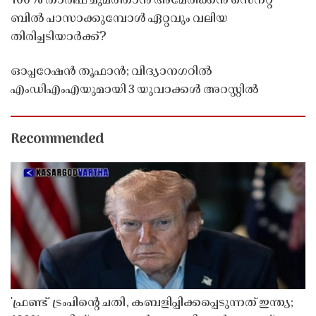
100% താരിഫ് ചുമത്താൻ അമേരിക്കൻ സെനറ്റ്
ബിൽ പാസാക്കുമ്പോൾ ഏറ്റവും വലിയ
തിരിച്ചടിയാർക്ക്?
ഓപ്പറേഷൻ തൂഫാൻ; വിദ്യാനഗറിൽ
എംഡിഎംഎയുമായി 3 യുവാക്കൾ അറസ്റ്റിൽ
Recommended
'ഫ്രണ്ട്' ട്രംപിന്റെ ചതി, കബളിപ്പിക്കപ്പെടുന്നത് ഇന്ത്യ;