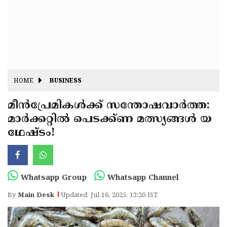
Fitr
May
Day
Eid
Al
Independence
Ad'ha
Day
Onam
HOME
BUSINESS
J&K
State
മീൻപ്രേമികൾക്ക് സന്തോഷവാർത്ത:
Haryana
മാർക്കറ്റിൽ പെടക്ക്ണ മത്സ്യങ്ങൾ യ
Assembly
State
Diwali
ഥേഷ്ടം!
Elections
Assembly
Christmas
Elections
New-
Year
Republic
Whatsapp Group
Whatsapp Channel
Day
Budget
By
Main Desk
Updated: Jul 16, 2025, 13:20 IST
Delhi