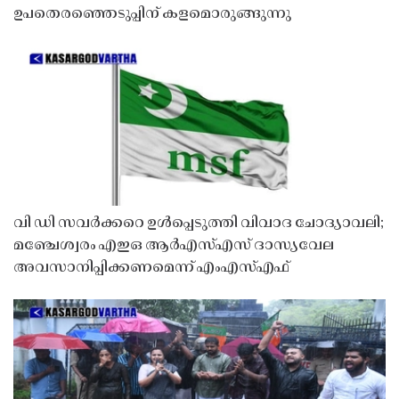
ഉപതെരഞ്ഞെടുപ്പിന് കളമൊരുങ്ങുന്നു
വി ഡി സവർക്കറെ ഉൾപ്പെടുത്തി വിവാദ ചോദ്യാവലി;
മഞ്ചേശ്വരം എഇഒ ആർഎസ്എസ് ദാസ്യവേല
അവസാനിപ്പിക്കണമെന്ന് എംഎസ്എഫ്