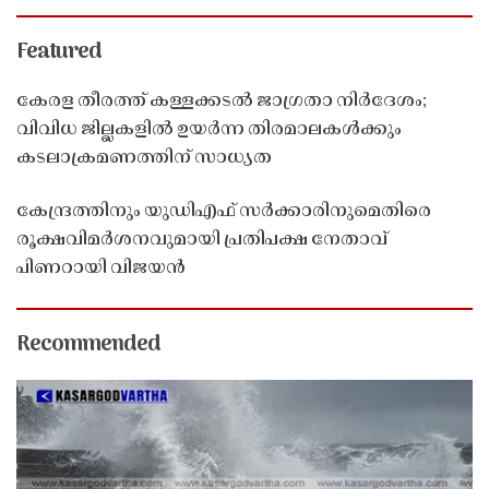
Featured
കേരള തീരത്ത് കള്ളക്കടൽ ജാഗ്രതാ നിർദേശം;
വിവിധ ജില്ലകളിൽ ഉയർന്ന തിരമാലകൾക്കും
കടലാക്രമണത്തിന് സാധ്യത
കേന്ദ്രത്തിനും യുഡിഎഫ് സർക്കാരിനുമെതിരെ
രൂക്ഷവിമർശനവുമായി പ്രതിപക്ഷ നേതാവ്
പിണറായി വിജയൻ
Recommended