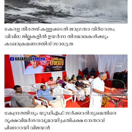
കേരള തീരത്ത് കള്ളക്കടൽ ജാഗ്രതാ നിർദേശം;
വിവിധ ജില്ലകളിൽ ഉയർന്ന തിരമാലകൾക്കും
കടലാക്രമണത്തിന് സാധ്യത
കേന്ദ്രത്തിനും യുഡിഎഫ് സർക്കാരിനുമെതിരെ
രൂക്ഷവിമർശനവുമായി പ്രതിപക്ഷ നേതാവ്
പിണറായി വിജയൻ