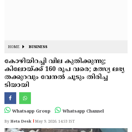
Fitr
May
Day
Eid
Al
Independence
Ad'ha
Day
Onam
HOME
BUSINESS
J&K
State
കോഴിയിറച്ചി വില കുതിക്കുന്നു;
Haryana
കിലോയ്ക്ക് 160 രൂപ വരെ; മത്സ്യ ലഭ്യ
Assembly
State
Diwali
തക്കുറവും വേനൽ ചൂടും തിരിച്ച
Elections
Assembly
Christmas
ടിയായി
Elections
New-
Year
Republic
Whatsapp Group
Whatsapp Channel
Day
Budget
By
Heta Desk
May 9, 2026, 14:53 IST
Delhi