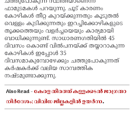
ചത്തുപോകുന്ന സ്ഥിതിയാണെന്ന്
ഫാമുടമകൾ പറയുന്നു. ചൂട് കാരണം
കോഴികൾ തീറ്റ കുറയ്ക്കുന്നതും കൂടുതൽ
വെള്ളം കുടിക്കുന്നതും ഇറച്ചിക്കോഴികളുടെ
തൂക്കത്തെയും വളർച്ചയെയും കാര്യമായി
ബാധിക്കുന്നുണ്ട്. സാധാരണഗതിയിൽ 45
ദിവസം കൊണ്ട് വിൽപനയ്ക്ക് തയ്യാറാകുന്ന
കോഴികൾ ഇപ്പോൾ 35
ദിവസമാകുമ്പോഴേക്കും ചത്തുപോകുന്നത്
കർഷകർക്ക് വലിയ സാമ്പത്തിക
നഷ്ടമുണ്ടാക്കുന്നു.
Also Read -
കേരള തീരത്ത് കള്ളക്കടൽ ജാഗ്രതാ
നിർദേശം; വിവിധ ജില്ലകളിൽ ഉയർന്ന
തിരമാലകൾക്കും കടലാക്രമണത്തിന്
സാധ്യത