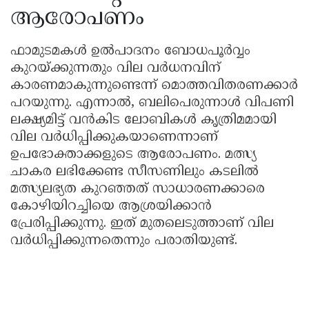
ആരോപണം
ഫാമുടമകൾ ഉൽപാദനം ബോധപൂർവ്വം
കുറയ്ക്കുന്നതും വില വർധനവിന്
കാരണമാകുന്നുണ്ടെന്ന് മൊത്തവിതരണക്കാർ
പറയുന്നു. എന്നാൽ, ബലിപെരുന്നാൾ വിപണി
ലക്ഷ്യമിട്ട് വൻകിട ലോബികൾ കൃത്രിമമായി
വില വർധിപ്പിക്കുകയാണെന്നാണ്
ഉപഭോക്താക്കളുടെ ആരോപണം. മത്സ്യ
ചാകര ലഭിക്കേണ്ട സീസണിലും കടലിൽ
മത്സ്യലഭ്യത കുറഞ്ഞത് സാധാരണക്കാരെ
കോഴിയിറച്ചിയെ ആശ്രയിക്കാൻ
പ്രേരിപ്പിക്കുന്നു. ഇത് മുതലെടുത്താണ് വില
വർധിപ്പിക്കുന്നതെന്നും പരാതിയുണ്ട്.