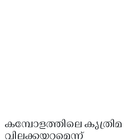
കമ്പോളത്തിലെ കൃത്രിമ
വിലക്കയറ്റമെന്ന്