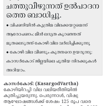
ചത്തുവീഴുന്നത് ഉൽപാദന
Updates
Assembly
Kerala
ത്തെ ബാധിച്ചു.
Polls
Local
Look
Body
Back
● വിപണിയിൽ കൃത്രിമ വിലക്കയറ്റമെന്ന്
Election
2025
ആരോപണം; മീൻ ലഭ്യത കുറഞ്ഞത്
മുതലെടുത്ത് കോഴി വില വർധിപ്പിക്കുന്നു
● കോഴി വില വീണ്ടും കുത്തനെ ഉയരുന്നു;
കാസർകോട് ജില്ലയിലെ പുതിയ നിരക്കുകൾ
അറിയാം.
കാസർകോട്: (KasargodVartha)
കോഴിയിറച്ചി വില വലിയരീതിയിൽ
കുതിച്ചുയരുന്നു. പെരുന്നാൾ, വിഷു
ആഘോഷങ്ങൾക്ക് ശേഷം 125 രൂപ വരെ