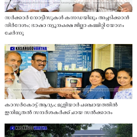
സർക്കാർ നോട്ടീസുകൾ കന്നഡയിലും അച്ചടിക്കാൻ
നിർദേശം; ഭാഷാ ന്യൂനപക്ഷ ജില്ലാ കമ്മിറ്റി യോഗം
ചേർന്നു
കാസർകോട്ട് ആദ്യം; മുളിയാർ പഞ്ചായത്തിൽ
ഇനിമുതൽ സന്ദർശകർക്ക് ചായ സൽക്കാരം