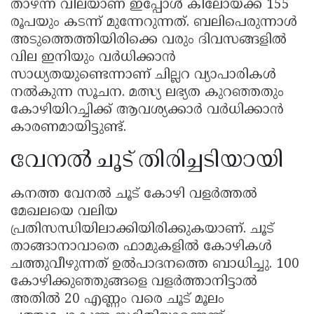
താഴ്ന്ന വിലയാണ് ഇപ്പോൾ കിലോയ്ക്ക് 155
രൂപയും കടന്ന് മുന്നേറുന്നത്. ബലിപെരുന്നാൾ
അടുത്തെത്തിയിരിക്കെ വരും ദിവസങ്ങളിൽ
വില ഇനിയും വർധിക്കാൻ
സാധ്യതയുണ്ടെന്നാണ് ചില്ലറ വ്യാപാരികൾ
നൽകുന്ന സൂചന. മത്സ്യ ലഭ്യത കുറഞ്ഞതും
കോഴിയിറച്ചിക്ക് ആവശ്യക്കാർ വർധിക്കാൻ
കാരണമായിട്ടുണ്ട്.
വേനൽ ചൂട് തിരിച്ചടിയായി
കനത്ത വേനൽ ചൂട് കോഴി വളർത്തൽ
മേഖലയെ വലിയ
പ്രതിസന്ധിയിലാക്കിയിരിക്കുകയാണ്. ചൂട്
താങ്ങാനാവാതെ ഫാമുകളിൽ കോഴികൾ
ചത്തുവീഴുന്നത് ഉൽപാദനത്തെ ബാധിച്ചു. 100
കോഴിക്കുഞ്ഞുങ്ങളെ വളർത്താനിട്ടാൽ
അതിൽ 20 എണ്ണം വരെ ചൂട് മൂലം