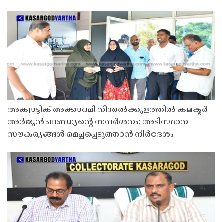
അക്വാട്ടിക് അക്കാദമി നീന്തൽക്കുളത്തിൽ കലക്ടർ
അർജുൻ പാണ്ഡ്യൻ്റെ സന്ദർശനം; അടിസ്ഥാന
സൗകര്യങ്ങൾ മെച്ചപ്പെടുത്താൻ നിർദേശം