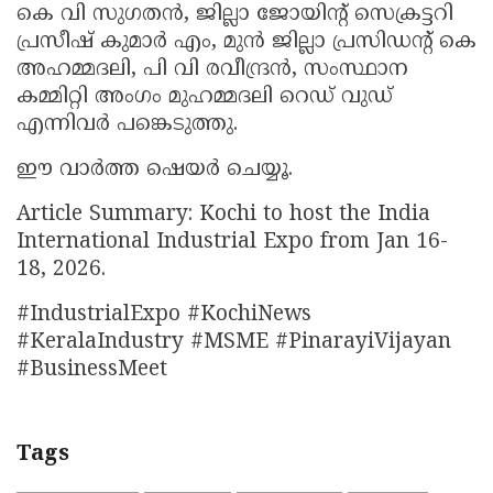
കെ വി സുഗതൻ, ജില്ലാ ജോയിന്റ് സെക്രട്ടറി
പ്രസീഷ് കുമാർ എം, മുൻ ജില്ലാ പ്രസിഡന്റ് കെ
അഹമ്മദലി, പി വി രവീന്ദ്രൻ, സംസ്ഥാന
കമ്മിറ്റി അംഗം മുഹമ്മദലി റെഡ് വുഡ്
എന്നിവർ പങ്കെടുത്തു.
ഈ വാർത്ത ഷെയർ ചെയ്യൂ.
Article Summary: Kochi to host the India
International Industrial Expo from Jan 16-
18, 2026.
#IndustrialExpo #KochiNews
#KeralaIndustry #MSME #PinarayiVijayan
#BusinessMeet
Tags