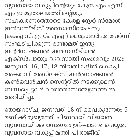
വ്യവസായ വകുപ്പിന്റെയും കേന്ദ്ര എം എസ്
എം ഇ മന്ത്രാലയത്തിന്റെയും
സഹകരണത്തോടെ കേരള സ്റ്റേറ്റ് സ്മോൾ
ഇൻഡസ്ട്രീസ് അസോസിയേഷനും
(കെഎസ്എസ്ഐഎ) മെട്രോമാർട്ടും ചേർന്ന്
സംഘടിപ്പിക്കുന്ന രണ്ടാമത് ഇന്ത്യ
ഇന്റർനാഷണൽ ഇൻഡസ്ട്രിയൽ
എക്‌സ്‌പോയും വ്യവസായി സംഗമവും 2026
ജനുവരി 16, 17, 18 തീയതികളിൽ കൊച്ചി
അങ്കമാലി അഡ്‌ലക്‌സ് ഇന്റർനാഷണൽ
കൺവെൻഷൻ സെന്ററിൽ നടക്കുമെന്ന്
ബന്ധപ്പെട്ടവർ വാർത്താസമ്മേളനത്തിൽ
അറിയിച്ചു..
ഞായറാഴ്ച, ജനുവരി 18-ന് വൈകുന്നേരം 5
മണിക്ക് മുഖ്യമന്ത്രി പിണറായി വിജയൻ
വ്യവസായി മഹാസംഗമം ഉദ്ഘാടനം ചെയ്യും.
വ്യവസായ വകുപ്പ് മന്ത്രി പി രാജീവ്