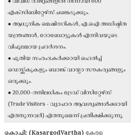
● വിവിധ രാജ്യങ്ങളിൽ നിന്നായി 600
Updates
Assembly
Kerala
എക്‌സിബിറ്റേഴ്‌സ് പങ്കെടുക്കും.
Polls
Local
Look
● ആധുനിക മെഷിനറികൾ, എ.ഐ അധിഷ്ഠിത
Body
Back
യന്ത്രങ്ങൾ, റോബോട്ടുകൾ എന്നിവയുടെ
Election
2025
വിപുലമായ പ്രദർശനം.
● പുതിയ സംരംഭകർക്കായി ഹെൽപ്പ്
ഡെസ്ക്കുകളും ബാങ്ക് വായ്പാ സൗകര്യങ്ങളും
ഒരുക്കും.
● 20,000-ത്തിലധികം ട്രേഡ് വിസിറ്റേഴ്‌സ്
(Trade Visitors - വ്യാപാര ആവശ്യങ്ങൾക്കായി
എത്തുന്നവർ) എത്തുമെന്ന് പ്രതീക്ഷിക്കുന്നു.
കൊച്ചി: (KasargodVartha)
കേരള