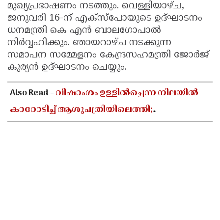
മുഖ്യപ്രഭാഷണം നടത്തും. വെള്ളിയാഴ്ച,
ജനുവരി 16-ന് എക്‌സ്‌പോയുടെ ഉദ്ഘാടനം
ധനമന്ത്രി കെ എൻ ബാലഗോപാൽ
നിർവ്വഹിക്കും. ഞായറാഴ്ച നടക്കുന്ന
സമാപന സമ്മേളനം കേന്ദ്രസഹമന്ത്രി ജോർജ്
കുര്യൻ ഉദ്ഘാടനം ചെയ്യും.
Also Read -
വിഷാംശം ഉള്ളിൽച്ചെന്ന നിലയിൽ
കാറോടിച്ച് ആശുപത്രിയിലെത്തി;
കളക്ടറേറ്റിലെ യുഡി ക്ലർക്കിൻ്റെ നില അതീവ
ഗുരുതരം