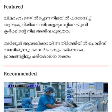
Featured
വിഷാംശം ഉള്ളിൽച്ചെന്ന നിലയിൽ കാറോടിച്ച്
ആശുപത്രിയിലെത്തി; കളക്ടറേറ്റിലെ യുഡി
ക്ലർക്കിൻ്റെ നില അതീവ ഗുരുതരം
അർജുൻ ആയങ്കിക്കായി അതിർത്തിയിൽ പൊലീസ്
വലവീശുന്നു; കാസർകോട്ടും കർണാടക
ഗ്രാമങ്ങളിലും പരിശോധന ശക്തം
Recommended