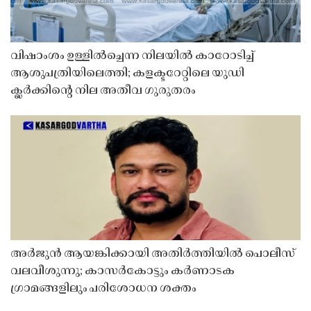
വിഷാംശം ഉള്ളിൽച്ചെന്ന നിലയിൽ കാറോടിച്ച്
ആശുപത്രിയിലെത്തി; കളക്ടറേറ്റിലെ യുഡി
ക്ലർക്കിൻ്റെ നില അതീവ ഗുരുതരം
അർജുൻ ആയങ്കിക്കായി അതിർത്തിയിൽ പൊലീസ്
വലവീശുന്നു; കാസർകോട്ടും കർണാടക
ഗ്രാമങ്ങളിലും പരിശോധന ശക്തം