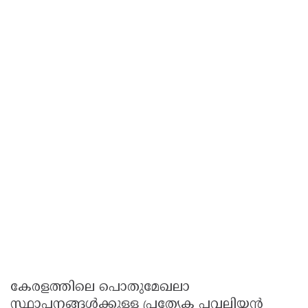
കേരളത്തിലെ പൊതുമേഖലാ
സ്ഥാപനങ്ങൾക്കുള്ള പ്രത്യേക പവലിയൻ