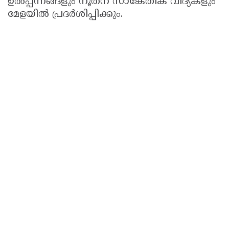
ഉൽപ്പന്നങ്ങളും നൂതന സാങ്കേതിക വിദ്യകളും
മേളയിൽ പ്രദർശിപ്പിക്കും.