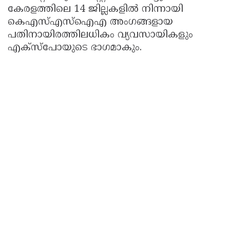
കേരളത്തിലെ 14 ജില്ലകളിൽ നിന്നായി
കെഎസ്എസ്ഐഎ അംഗങ്ങളായ
പതിനായിരത്തിലധികം വ്യവസായികളും
എക്‌സ്‌പോയുടെ ഭാഗമാകും.