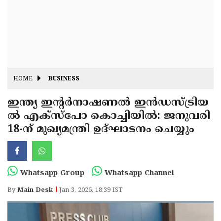
Fitr
May
Day
Eid
Al
Independence
Ad'ha
Day
Onam
HOME
BUSINESS
J&K
State
ഇന്ത്യ ഇന്റർനാഷണൽ ഇൻഡസ്ട്രിയ
Haryana
ൽ എക്‌സ്‌പോ കൊച്ചിയിൽ: ജനുവരി
Assembly
State
Diwali
18-ന് മുഖ്യമന്ത്രി ഉദ്ഘാടനം ചെയ്യും
Elections
Assembly
Christmas
Elections
New-
Year
Republic
Whatsapp Group
Whatsapp Channel
Day
Budget
By
Main Desk
Jan 3, 2026, 18:39 IST
Delhi