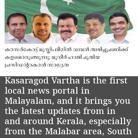
കാസർകോട്ട് മുസ്ലിം ലീഗിൽ വമ്പൻ അഴിച്ചുപണിക്ക്
കളമൊരുങ്ങുന്നു; മുനീർ ഹാജി പുതിയ
പ്രസിഡൻ്റാകാൻ സാധ്യത
Kasaragod Vartha is the first
local news portal in
Malayalam, and it brings you
the latest updates from in
and around Kerala, especially
from the Malabar area, South