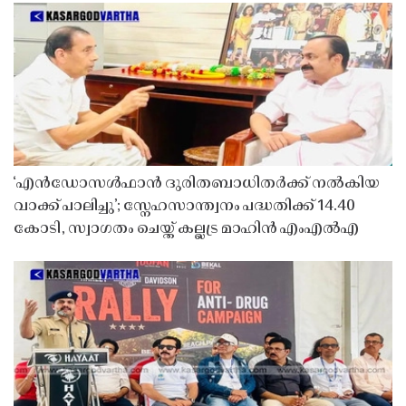
‘എൻഡോസൾഫാൻ ദുരിതബാധിതർക്ക് നൽകിയ
വാക്ക് പാലിച്ചു’; സ്നേഹസാന്ത്വനം പദ്ധതിക്ക് 14.40
കോടി, സ്വാഗതം ചെയ്ത് കല്ലട്ര മാഹിൻ എംഎൽഎ