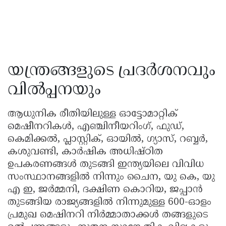
യന്ത്രങ്ങളുടെ പ്രദർശനവും
വിൽപ്പനയും
ആധുനിക രീതിയിലുള്ള ഓട്ടോമാറ്റിക്
മെഷീനറികൾ, എഞ്ചിനീയറിംഗ്, ഫുഡ്,
കെമിക്കൽ, പ്ലാസ്റ്റിക്, ഓയിൽ, ഗ്യാസ്, റബ്ബർ,
കശുവണ്ടി, കാർഷിക അധിഷ്ഠിത
ഉപകരണങ്ങൾ തുടങ്ങി ഇന്ത്യയിലെ വിവിധ
സംസ്ഥാനങ്ങളിൽ നിന്നും ചൈന, യു കെ, യു
എ ഇ, ജർമ്മനി, ദക്ഷിണ കൊറിയ, ജപ്പാൻ
തുടങ്ങിയ രാജ്യങ്ങളിൽ നിന്നുമുള്ള 600-ഓളം
പ്രമുഖ മെഷിനറി നിർമ്മാതാക്കൾ തങ്ങളുടെ