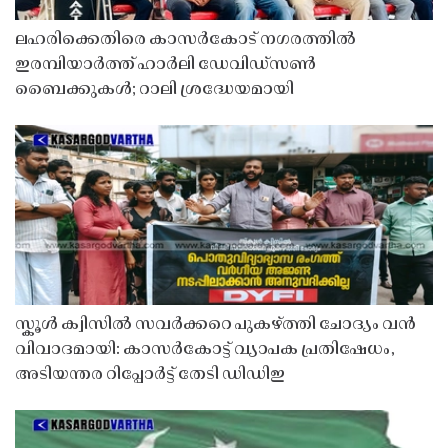
ലഹരിക്കെതിരെ കാസർകോട് നഗരത്തിൽ
ഇരമ്പിയാർത്ത് ഹാർലി ഡേവിഡ്‌സൺ
ബൈക്കുകൾ; റാലി ശ്രദ്ധേയമായി
സ്കൂൾ ക്വിസിൽ സവർക്കറെ പുകഴ്ത്തി ചോദ്യം വൻ
വിവാദമായി: കാസർകോട്ട് വ്യാപക പ്രതിഷേധം,
അടിയന്തര റിപ്പോർട്ട് തേടി ഡിഡിഇ