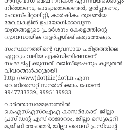
അനുബന്ധ മെഷീനറികൾ എന്നിവയ്ക്കൊപ്പം
നിർമ്മാണം, ഓട്ടോമൊബൈൽ, ഉൽപ്പാദനം,
ഹോസ്പിറ്റാലിറ്റി, കാർഷികം തുടങ്ങിയ
മേഖലകളിൽ ഉപയോഗിക്കാവുന്ന
യന്ത്രങ്ങളുടെ പ്രദർശനം കേരളത്തിന്റെ
വ്യാവസായിക വളർച്ചയ്ക്ക് കരുത്തേകും.
സംസ്ഥാനത്തിന്റെ വ്യവസായ ചരിത്രത്തിലെ
ഏറ്റവും വലിയ എക്‌സിബിഷനാണ്
സംഘടിപ്പിക്കുന്നത്. രജിസ്‌ട്രേഷനും കൂടുതൽ
വിവരങ്ങൾക്കുമായി
http://www(dot)iiie(dot)in എന്ന
വെബ്‌സൈറ്റ് സന്ദർശിക്കാം. ഫോൺ:
9947733339, 9995139933.
വാർത്താസമ്മേളനത്തിൽ
കെഎസ്എസ്ഐഎ കാസർകോട് ജില്ലാ
പ്രസിഡന്റ് എസ് രാജാറാം, ജില്ലാ സെക്രട്ടറി
മുജീബ് അഹമ്മദ്, ജില്ലാ വൈസ് പ്രസിഡന്റ്