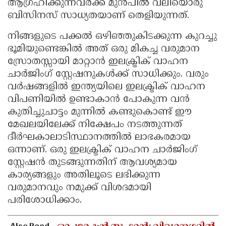
ആഗ്രഹിക്കുന്നവർക്ക് മുൻപിൽ വലിയൊരു
ബിസിനസ് സാധ്യതയാണ് തെളിയുന്നത്.
നിങ്ങളുടെ പക്കൽ ഒഴിഞ്ഞുകിടക്കുന്ന കുറച്ചു
ഭൂമിയുണ്ടെങ്കിൽ അത് ഒരു മികച്ച വരുമാന
സ്രോതസ്സായി മാറ്റാൻ ഇലക്ട്രിക് വാഹന
ചാർജിംഗ് സ്റ്റേഷനുകൾക്ക് സാധിക്കും. വരും
വർഷങ്ങളിൽ ഇന്ത്യയിലെ ഇലക്ട്രിക് വാഹന
വിപണിയിൽ ഉണ്ടാകാൻ പോകുന്ന വൻ
കുതിച്ചുചാട്ടം മുന്നിൽ കണ്ടുകൊണ്ട് ഈ
മേഖലയിലേക്ക് നിക്ഷേപം നടത്തുന്നത്
ദീർഘകാലാടിസ്ഥാനത്തിൽ ലാഭകരമായ
ഒന്നാണ്. ഒരു ഇലക്ട്രിക് വാഹന ചാർജിംഗ്
സ്റ്റേഷൻ തുടങ്ങുന്നതിന് ആവശ്യമായ
കാര്യങ്ങളും അതിലൂടെ ലഭിക്കുന്ന
വരുമാനവും നമുക്ക് വിശദമായി
പരിശോധിക്കാം.