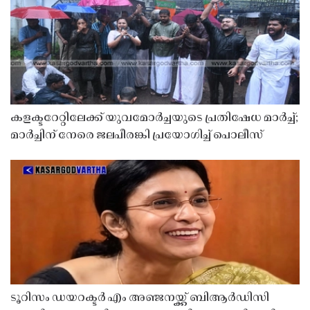
കളക്ടറേറ്റിലേക്ക് യുവമോർച്ചയുടെ പ്രതിഷേധ മാർച്ച്;
മാർച്ചിന് നേരെ ജലപീരങ്കി പ്രയോഗിച്ച് പൊലീസ്
ടൂറിസം ഡയറക്ടർ എം അഞ്ജനയ്ക്ക് ബിആർഡിസി