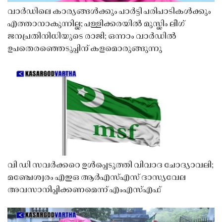
വാർഡിലെ കാര്യങ്ങൾക്കും പാർട്ടി പരിപാടികൾക്കും
എത്താനാകുന്നില്ല; പള്ളിക്കരയിൽ മുസ്ലിം ലീഗ്
ജനപ്രതിനിധിയുടെ രാജി; ഒന്നാം വാർഡിൽ
ഉപതെരഞ്ഞെടുപ്പിന് കളമൊരുങ്ങുന്നു
വി ഡി സവർക്കറെ ഉൾപ്പെടുത്തി വിവാദ ചോദ്യാവലി;
മഞ്ചേശ്വരം എഇഒ ആർഎസ്എസ് ദാസ്യവേല
അവസാനിപ്പിക്കണമെന്ന് എംഎസ്എഫ്