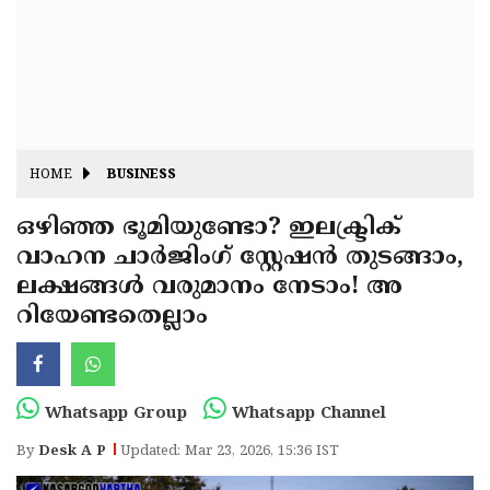
Fitr
May
Day
Eid
Al
Independence
Ad'ha
Day
Onam
HOME
BUSINESS
J&K
State
ഒഴിഞ്ഞ ഭൂമിയുണ്ടോ? ഇലക്ട്രിക്
Haryana
വാഹന ചാർജിംഗ് സ്റ്റേഷൻ തുടങ്ങാം,
Assembly
State
Diwali
ലക്ഷങ്ങൾ വരുമാനം നേടാം! അ
Elections
Assembly
Christmas
റിയേണ്ടതെല്ലാം
Elections
New-
Year
Republic
Whatsapp Group
Whatsapp Channel
Day
Budget
By
Desk A P
Updated: Mar 23, 2026, 15:36 IST
Delhi