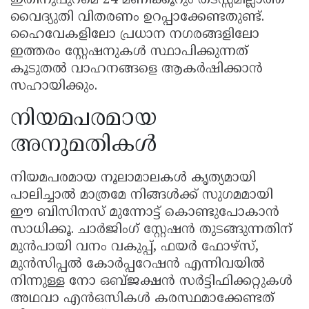
ഇതിനുപുറമെ 24 മണിക്കൂറും തടസ്സമില്ലാത്ത
വൈദ്യുതി വിതരണം ഉറപ്പാക്കേണ്ടതുണ്ട്.
ഹൈവേകളിലോ പ്രധാന നഗരങ്ങളിലോ
ഇത്തരം സ്റ്റേഷനുകൾ സ്ഥാപിക്കുന്നത്
കൂടുതൽ വാഹനങ്ങളെ ആകർഷിക്കാൻ
സഹായിക്കും.
നിയമപരമായ
അനുമതികൾ
നിയമപരമായ നൂലാമാലകൾ കൃത്യമായി
പാലിച്ചാൽ മാത്രമേ നിങ്ങൾക്ക് സുഗമമായി
ഈ ബിസിനസ് മുന്നോട്ട് കൊണ്ടുപോകാൻ
സാധിക്കൂ. ചാർജിംഗ് സ്റ്റേഷൻ തുടങ്ങുന്നതിന്
മുൻപായി വനം വകുപ്പ്, ഫയർ ഫോഴ്സ്,
മുൻസിപ്പൽ കോർപ്പറേഷൻ എന്നിവയിൽ
നിന്നുള്ള നോ ഒബ്ജക്ഷൻ സർട്ടിഫിക്കറ്റുകൾ
അഥവാ എൻഒസികൾ കരസ്ഥമാക്കേണ്ടത്