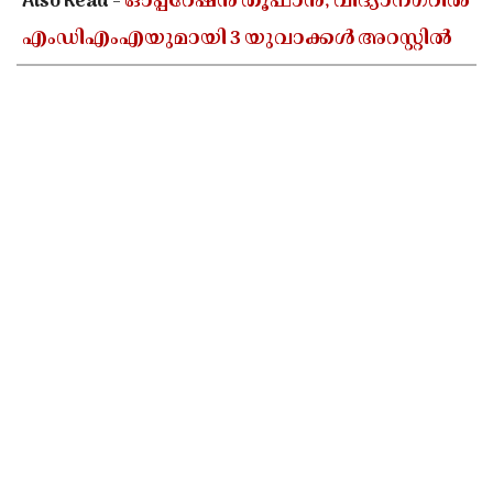
Also Read -
ഓപ്പറേഷൻ തൂഫാൻ; വിദ്യാനഗറിൽ
എംഡിഎംഎയുമായി 3 യുവാക്കൾ അറസ്റ്റിൽ