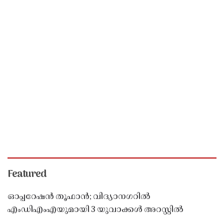
Featured
ഓപ്പറേഷൻ തൂഫാൻ; വിദ്യാനഗറിൽ
എംഡിഎംഎയുമായി 3 യുവാക്കൾ അറസ്റ്റിൽ