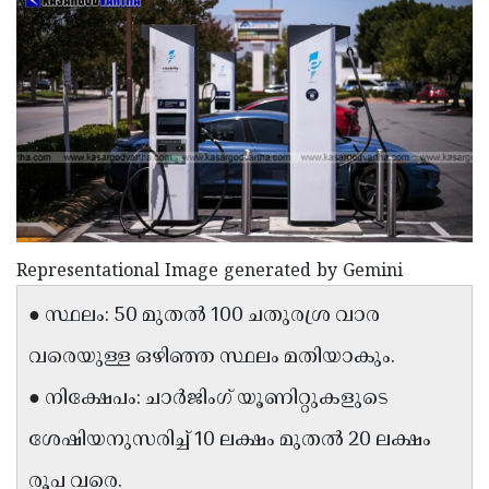
Election
Maha
Shivarathri
International
Women's
Anti-
Day
Drug
Attukal
Campaign
Pongala
Holi
2025
2025
IPL
2025
Eid
Representational Image generated by Gemini
Al-
Waqf
● സ്ഥലം: 50 മുതൽ 100 ചതുരശ്ര വാര
Fitr
Bill
Vishu
വരെയുള്ള ഒഴിഞ്ഞ സ്ഥലം മതിയാകും.
2025
Controversy
Festival
Good
● നിക്ഷേപം: ചാർജിംഗ് യൂണിറ്റുകളുടെ
2025
Friday
Easter
ശേഷിയനുസരിച്ച് 10 ലക്ഷം മുതൽ 20 ലക്ഷം
Observance
Sunday
By-
2025
2025
രൂപ വരെ.
Election
Bihar