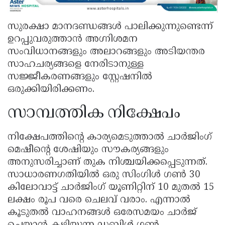
സുരക്ഷാ മാനദണ്ഡങ്ങൾ പാലിക്കുന്നുണ്ടെന്ന്
ഉറപ്പുവരുത്താൻ അഗ്നിശമന
സംവിധാനങ്ങളും അലാറങ്ങളും അടിയന്തര
സാഹചര്യങ്ങളെ നേരിടാനുള്ള
സജ്ജീകരണങ്ങളും സ്റ്റേഷനിൽ
ഒരുക്കിയിരിക്കണം.
സാമ്പത്തിക നിക്ഷേപം
നിക്ഷേപത്തിന്റെ കാര്യമെടുത്താൽ ചാർജിംഗ്
മെഷീന്റെ ശേഷിയും സൗകര്യങ്ങളും
അനുസരിച്ചാണ് തുക നിശ്ചയിക്കപ്പെടുന്നത്.
സാധാരണഗതിയിൽ ഒരു സിംഗിൾ ഗൺ 30
കിലോവാട്ട് ചാർജിംഗ് യൂണിറ്റിന് 10 മുതൽ 15
ലക്ഷം രൂപ വരെ ചെലവ് വരാം. എന്നാൽ
കൂടുതൽ വാഹനങ്ങൾ ഒരേസമയം ചാർജ്