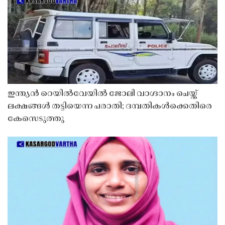
ഇന്ത്യൻ റെയിൽവേയിൽ ജോലി വാഗ്ദാനം ചെയ്ത്
ലക്ഷങ്ങൾ തട്ടിയെന്ന പരാതി; ദമ്പതികൾക്കെതിരെ
കേസെടുത്തു