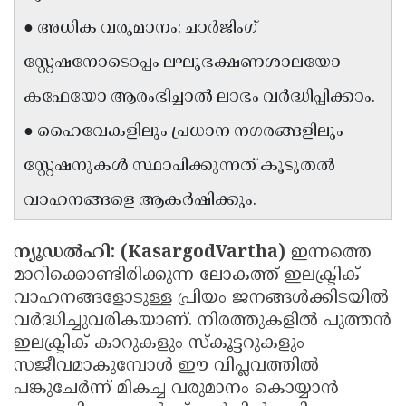
Updates
Assembly
● അധിക വരുമാനം: ചാർജിംഗ്
Kerala
Polls
Local
Look
സ്റ്റേഷനോടൊപ്പം ലഘുഭക്ഷണശാലയോ
Body
Back
കഫേയോ ആരംഭിച്ചാൽ ലാഭം വർദ്ധിപ്പിക്കാം.
Election
2025
● ഹൈവേകളിലും പ്രധാന നഗരങ്ങളിലും
സ്റ്റേഷനുകൾ സ്ഥാപിക്കുന്നത് കൂടുതൽ
വാഹനങ്ങളെ ആകർഷിക്കും.
ന്യൂഡൽഹി: (KasargodVartha)
ഇന്നത്തെ
മാറിക്കൊണ്ടിരിക്കുന്ന ലോകത്ത് ഇലക്ട്രിക്
വാഹനങ്ങളോടുള്ള പ്രിയം ജനങ്ങൾക്കിടയിൽ
വർദ്ധിച്ചുവരികയാണ്. നിരത്തുകളിൽ പുത്തൻ
ഇലക്ട്രിക് കാറുകളും സ്കൂട്ടറുകളും
സജീവമാകുമ്പോൾ ഈ വിപ്ലവത്തിൽ
പങ്കുചേർന്ന് മികച്ച വരുമാനം കൊയ്യാൻ