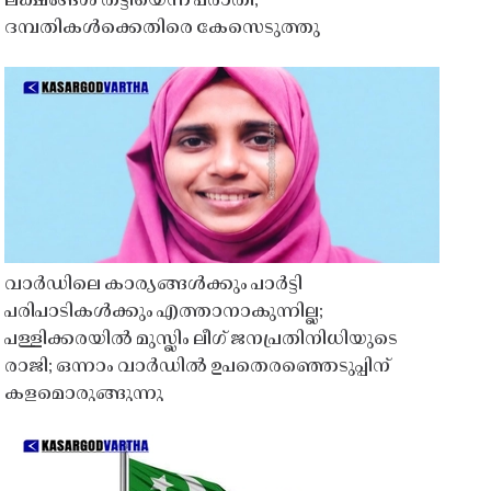
ലക്ഷങ്ങൾ തട്ടിയെന്ന പരാതി;
ദമ്പതികൾക്കെതിരെ കേസെടുത്തു
വാർഡിലെ കാര്യങ്ങൾക്കും പാർട്ടി
പരിപാടികൾക്കും എത്താനാകുന്നില്ല;
പള്ളിക്കരയിൽ മുസ്ലിം ലീഗ് ജനപ്രതിനിധിയുടെ
രാജി; ഒന്നാം വാർഡിൽ ഉപതെരഞ്ഞെടുപ്പിന്
കളമൊരുങ്ങുന്നു