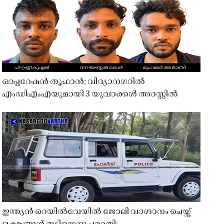
ഓപ്പറേഷൻ തൂഫാൻ; വിദ്യാനഗറിൽ
എംഡിഎംഎയുമായി 3 യുവാക്കൾ അറസ്റ്റിൽ
ഇന്ത്യൻ റെയിൽവേയിൽ ജോലി വാഗ്ദാനം ചെയ്ത്