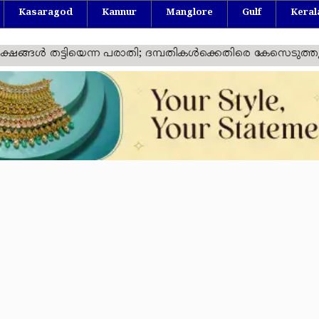
Kasaragod
Kannur
Manglore
Gulf
Keral