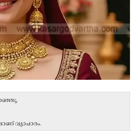
ുറഞ്ഞു.
ലാണ് വ്യാപാരം.