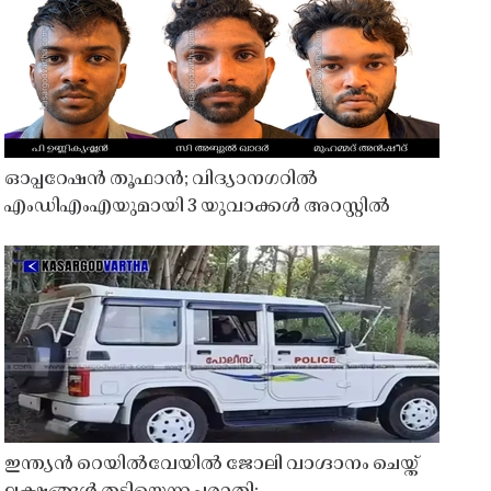
ഓപ്പറേഷൻ തൂഫാൻ; വിദ്യാനഗറിൽ
എംഡിഎംഎയുമായി 3 യുവാക്കൾ അറസ്റ്റിൽ
ഇന്ത്യൻ റെയിൽവേയിൽ ജോലി വാഗ്ദാനം ചെയ്ത്