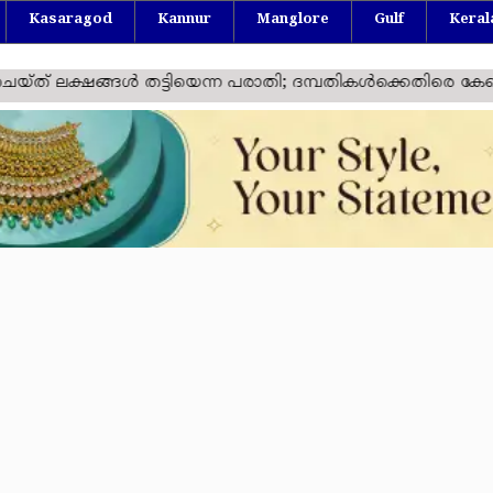
Kasaragod
Kannur
Manglore
Gulf
Keral