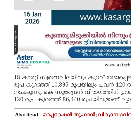
18 കാരറ്റ് സ്വർണവിലയിലും കുറവ് രേഖപ്പെടു
രൂപ കുറഞ്ഞ് 10,895 രൂപയിലും പവന് 120 ര
നടക്കുന്നു. കെ സുരേന്ദ്രൻ വിഭാഗത്തിന് ഗ്
120 രൂപ കുറഞ്ഞ് 86,440 രൂപയിലുമാണ് വ്യ
Also Read -
ഓപ്പറേഷൻ തൂഫാൻ; വിദ്യാനഗറി