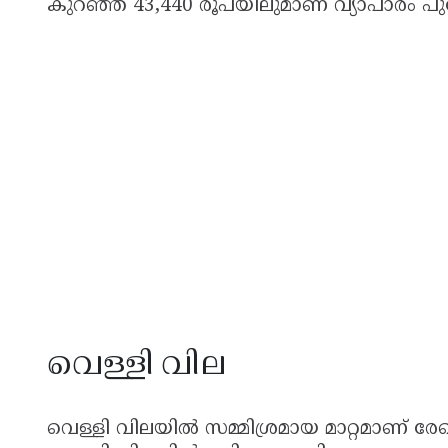
കുറഞ്ഞ് 43,440 രൂപയിലുമാണ് വ്യാപാരം പുര
വെള്ളി വില
വെള്ളി വിലയിൽ സമ്മിശ്രമായ മാറ്റമാണ് രേ