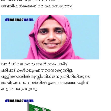
ലക്ഷങ്ങൾ തട്ടിയെന്ന പരാതി;
ദമ്പതികൾക്കെതിരെ കേസെടുത്തു
വാർഡിലെ കാര്യങ്ങൾക്കും പാർട്ടി
പരിപാടികൾക്കും എത്താനാകുന്നില്ല;
പള്ളിക്കരയിൽ മുസ്ലിം ലീഗ് ജനപ്രതിനിധിയുടെ
രാജി; ഒന്നാം വാർഡിൽ ഉപതെരഞ്ഞെടുപ്പിന്
കളമൊരുങ്ങുന്നു