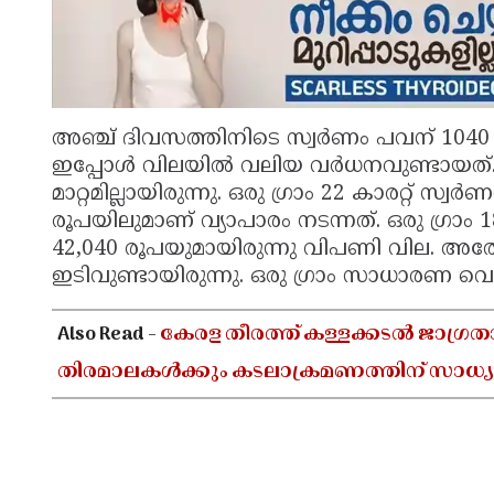
അഞ്ച് ദിവസത്തിനിടെ സ്വർണം പവന് 104
ഇപ്പോൾ വിലയിൽ വലിയ വർധനവുണ്ടായത്. വ
മാറ്റമില്ലായിരുന്നു. ഒരു ഗ്രാം 22 കാരറ്റ് സ്
രൂപയിലുമാണ് വ്യാപാരം നടന്നത്. ഒരു ഗ്രാം 1
42,040 രൂപയുമായിരുന്നു വിപണി വില. അ
ഇടിവുണ്ടായിരുന്നു. ഒരു ഗ്രാം സാധാരണ വെള
Also Read -
കേരള തീരത്ത് കള്ളക്കടൽ ജാഗ്രത
തിരമാലകൾക്കും കടലാക്രമണത്തിന് സാധ്