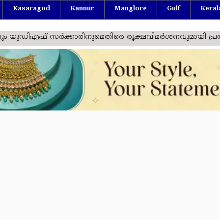
Kasaragod
Kannur
Manglore
Gulf
Keral