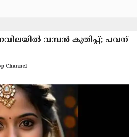
്വർണവിലയിൽ വമ്പൻ കുതിപ്പ്; പവന്
p Channel