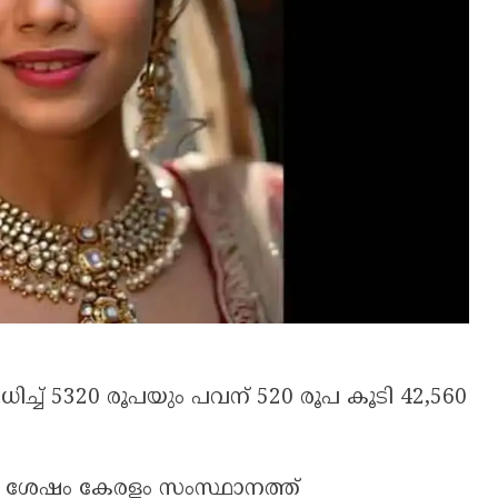
വർധിച്ച് 5320 രൂപയും പവന് 520 രൂപ കൂടി 42,560
ക് ശേഷം കേരളം സംസ്ഥാനത്ത്