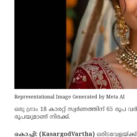
Representational Image Generated by Meta AI
ഒരു ഗ്രാം 18 കാരറ്റ് സ്വര്‍ണത്തിന് 65 രൂപ 
രൂപയുമാണ് നിരക്ക്.
കൊച്ചി: (KasargodVartha)
ഒരിടവേളയ്ക്