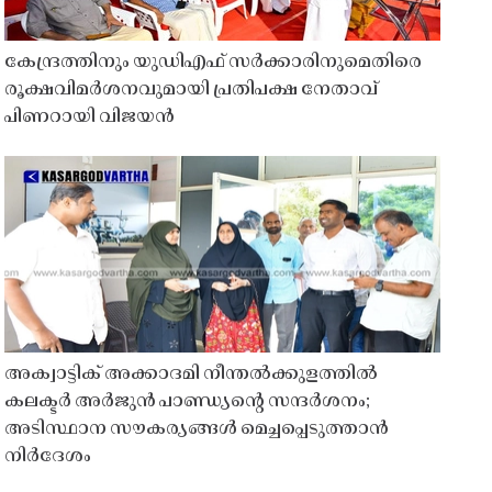
കേന്ദ്രത്തിനും യുഡിഎഫ് സർക്കാരിനുമെതിരെ
രൂക്ഷവിമർശനവുമായി പ്രതിപക്ഷ നേതാവ്
പിണറായി വിജയൻ
അക്വാട്ടിക് അക്കാദമി നീന്തൽക്കുളത്തിൽ
കലക്ടർ അർജുൻ പാണ്ഡ്യൻ്റെ സന്ദർശനം;
അടിസ്ഥാന സൗകര്യങ്ങൾ മെച്ചപ്പെടുത്താൻ
നിർദേശം