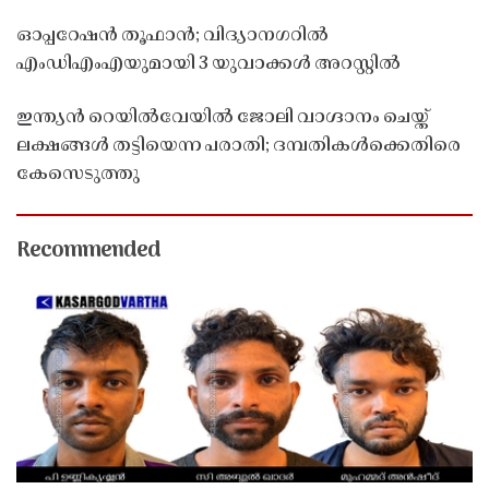
ഓപ്പറേഷൻ തൂഫാൻ; വിദ്യാനഗറിൽ
എംഡിഎംഎയുമായി 3 യുവാക്കൾ അറസ്റ്റിൽ
ഇന്ത്യൻ റെയിൽവേയിൽ ജോലി വാഗ്ദാനം ചെയ്ത്
ലക്ഷങ്ങൾ തട്ടിയെന്ന പരാതി; ദമ്പതികൾക്കെതിരെ
കേസെടുത്തു
Recommended