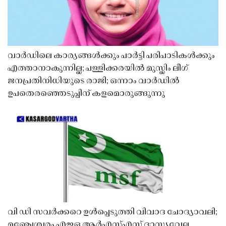
വാർഡിലെ കാര്യങ്ങൾക്കും പാർട്ടി പരിപാടികൾക്കും
എത്താനാകുന്നില്ല; പള്ളിക്കരയിൽ മുസ്ലിം ലീഗ്
ജനപ്രതിനിധിയുടെ രാജി; ഒന്നാം വാർഡിൽ
ഉപതെരഞ്ഞെടുപ്പിന് കളമൊരുങ്ങുന്നു
വി ഡി സവർക്കറെ ഉൾപ്പെടുത്തി വിവാദ ചോദ്യാവലി;
മഞ്ചേശ്വരം എഇഒ ആർഎസ്എസ് ദാസ്യവേല