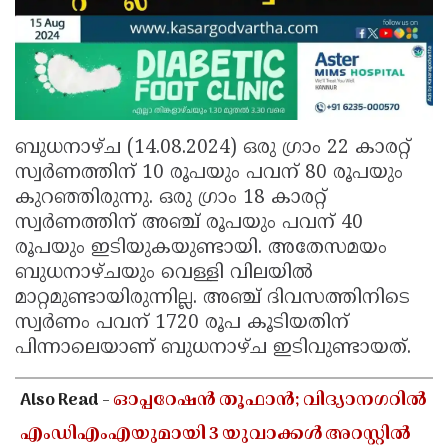
ബുധനാഴ്ച (14.08.2024) ഒരു ഗ്രാം 22 കാരറ്റ്
സ്വര്‍ണത്തിന് 10 രൂപയും പവന് 80 രൂപയും
കുറഞ്ഞിരുന്നു. ഒരു ഗ്രാം 18 കാരറ്റ്
സ്വര്‍ണത്തിന് അഞ്ച് രൂപയും പവന് 40
രൂപയും ഇടിയുകയുണ്ടായി. അതേസമയം
ബുധനാഴ്ചയും വെള്ളി വിലയിൽ
മാറ്റമുണ്ടായിരുന്നില്ല. അഞ്ച് ദിവസത്തിനിടെ
സ്വർണം പവന് 1720 രൂപ കൂടിയതിന്
പിന്നാലെയാണ് ബുധനാഴ്ച ഇടിവുണ്ടായത്.
Also Read -
ഓപ്പറേഷൻ തൂഫാൻ; വിദ്യാനഗറിൽ
എംഡിഎംഎയുമായി 3 യുവാക്കൾ അറസ്റ്റിൽ