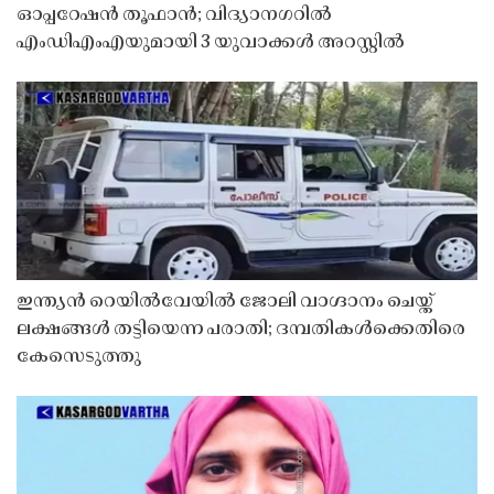
ഓപ്പറേഷൻ തൂഫാൻ; വിദ്യാനഗറിൽ
എംഡിഎംഎയുമായി 3 യുവാക്കൾ അറസ്റ്റിൽ
ഇന്ത്യൻ റെയിൽവേയിൽ ജോലി വാഗ്ദാനം ചെയ്ത്
ലക്ഷങ്ങൾ തട്ടിയെന്ന പരാതി; ദമ്പതികൾക്കെതിരെ
കേസെടുത്തു