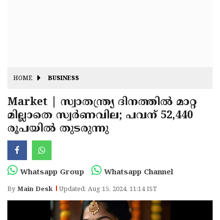
Fitr
May
Day
Eid
Al
Independence
Ad'ha
Day
Onam
HOME
BUSINESS
J&K
State
Market | സ്വാതന്ത്ര്യ ദിനത്തിൽ മാറ്റ
Haryana
മില്ലാതെ സ്വർണവില; പവന് 52,440
Assembly
State
Diwali
രൂപയിൽ തുടരുന്നു
Elections
Assembly
Christmas
Elections
New-
Year
Republic
Whatsapp Group
Whatsapp Channel
Day
Budget
By
Main Desk
Updated: Aug 15, 2024, 11:14 IST
Delhi