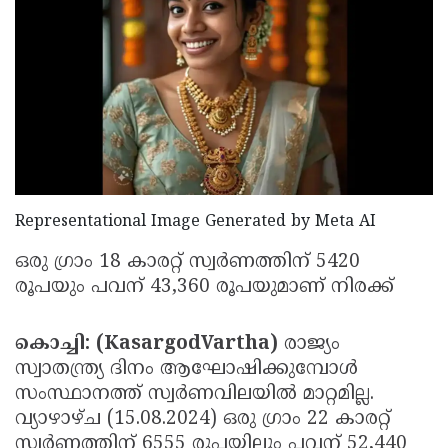
Election
Maha
Shivarathri
International
Women's
Anti-
Day
Drug
Attukal
Campaign
Pongala
Holi
2025
2025
IPL
Representational Image Generated by Meta AI
2025
Eid
Al-
Waqf
ഒരു ഗ്രാം 18 കാരറ്റ് സ്വര്‍ണത്തിന് 5420
രൂപയും പവന് 43,360 രൂപയുമാണ് നിരക്ക്
Fitr
Bill
Vishu
2025
Controversy
Festival
Good
കൊച്ചി: (KasargodVartha)
രാജ്യം
2025
Friday
സ്വാതന്ത്ര്യ ദിനം ആഘോഷിക്കുമ്പോൾ
Easter
സംസ്ഥാനത്ത് സ്വർണവിലയിൽ മാറ്റമില്ല.
Observance
Sunday
By-
വ്യാഴാഴ്ച (15.08.2024) ഒരു ഗ്രാം 22 കാരറ്റ്
2025
2025
Election
Bihar
സ്വര്‍ണത്തിന് 6555 രൂപയിലും പവന് 52,440