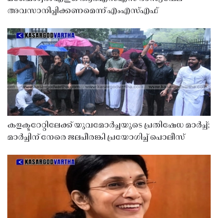
അവസാനിപ്പിക്കണമെന്ന് എംഎസ്എഫ്
കളക്ടറേറ്റിലേക്ക് യുവമോർച്ചയുടെ പ്രതിഷേധ മാർച്ച്;
മാർച്ചിന് നേരെ ജലപീരങ്കി പ്രയോഗിച്ച് പൊലീസ്