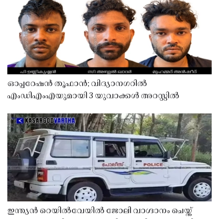
ഓപ്പറേഷൻ തൂഫാൻ; വിദ്യാനഗറിൽ
എംഡിഎംഎയുമായി 3 യുവാക്കൾ അറസ്റ്റിൽ
ഇന്ത്യൻ റെയിൽവേയിൽ ജോലി വാഗ്ദാനം ചെയ്ത്