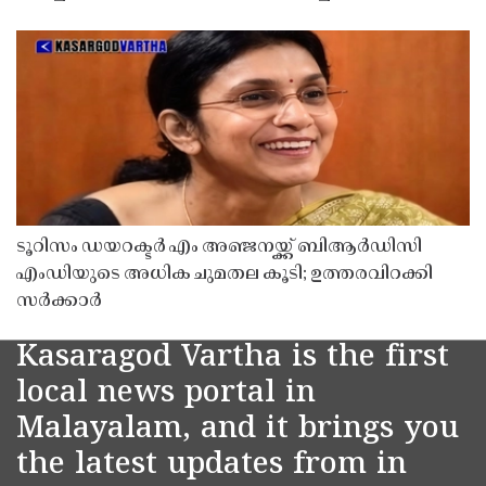
ടൂറിസം ഡയറക്ടർ എം അഞ്ജനയ്ക്ക് ബിആർഡിസി
എംഡിയുടെ അധിക ചുമതല കൂടി; ഉത്തരവിറക്കി
സർക്കാർ
Kasaragod Vartha is the first
local news portal in
Malayalam, and it brings you
the latest updates from in