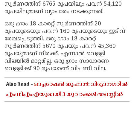
സ്വര്‍ണത്തിന് 6765 രൂപയിലും പവന് 54,120
Updates
Assembly
Kerala
രൂപയിലുമാണ് വ്യാപാരം നടക്കുന്നത്.
Polls
Local
Look
ഒരു ഗ്രാം 18 കാരറ്റ് സ്വര്‍ണത്തിന് 20
Body
Back
രൂപയുടെയും പവന് 160 രൂപയുടെയും ഇടിവ്
രേഖപ്പെടുത്തി. ഒരു ഗ്രാം 18 കാരറ്റ്
Election
2025
സ്വര്‍ണത്തിന് 5670 രൂപയും പവന് 45,360
രൂപയുമാണ് നിരക്ക്. എന്നാൽ വെള്ളി
വിലയില്‍ മാറ്റമില്ല. ഒരു ഗ്രാം സാധാരണ
വെള്ളിക്ക് 90 രൂപയാണ് വിപണി വില.
Also Read -
ഓപ്പറേഷൻ തൂഫാൻ; വിദ്യാനഗറിൽ
എംഡിഎംഎയുമായി 3 യുവാക്കൾ അറസ്റ്റിൽ