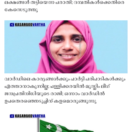
ലക്ഷങ്ങൾ തട്ടിയെന്ന പരാതി; ദമ്പതികൾക്കെതിരെ
കേസെടുത്തു
വാർഡിലെ കാര്യങ്ങൾക്കും പാർട്ടി പരിപാടികൾക്കും
എത്താനാകുന്നില്ല; പള്ളിക്കരയിൽ മുസ്ലിം ലീഗ്
ജനപ്രതിനിധിയുടെ രാജി; ഒന്നാം വാർഡിൽ
ഉപതെരഞ്ഞെടുപ്പിന് കളമൊരുങ്ങുന്നു