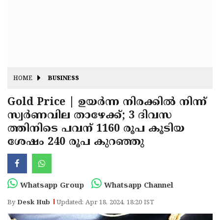
Fitr
May
Day
Eid
Al
Independence
Ad'ha
Day
Onam
HOME
BUSINESS
J&K
State
Gold Price | ഉയർന്ന നിരക്കിൽ നിന്ന്
Haryana
സ്വർണവില താഴേക്ക്; 3 ദിവസ
Assembly
State
Diwali
ത്തിനിടെ പവന് 1160 രൂപ കൂടിയ
Elections
Assembly
Christmas
ശേഷം 240 രൂപ കുറഞ്ഞു
Elections
New-
Year
Republic
Whatsapp Group
Whatsapp Channel
Day
Budget
By
Desk Hub
Updated: Apr 18, 2024, 18:20 IST
Delhi