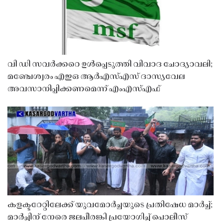
വി ഡി സവർക്കറെ ഉൾപ്പെടുത്തി വിവാദ ചോദ്യാവലി;
മഞ്ചേശ്വരം എഇഒ ആർഎസ്എസ് ദാസ്യവേല
അവസാനിപ്പിക്കണമെന്ന് എംഎസ്എഫ്
കളക്ടറേറ്റിലേക്ക് യുവമോർച്ചയുടെ പ്രതിഷേധ മാർച്ച്;
മാർച്ചിന് നേരെ ജലപീരങ്കി പ്രയോഗിച്ച് പൊലീസ്