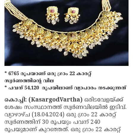
Election
Maha
Shivarathri
International
Women's
Anti-
Day
Drug
Attukal
Campaign
Pongala
Holi
2025
2025
IPL
2025
Eid
* 6765 രൂപയാണ് ഒരു ഗ്രാം 22 കാരറ്റ്
Al-
Waqf
സ്വര്‍ണത്തിന്റെ വില
Fitr
Bill
Vishu
* പവന് 54,120 രൂപയിലാണ് വ്യാപാരം നടക്കുന്നത്
2025
Controversy
Festival
Good
കൊച്ചി: (KasargodVartha)
ഒരിടവേളയ്ക്ക്
ശേഷം സംസ്ഥാനത്ത് സ്വർണവിലയിൽ ഇടിവ്.
2025
Friday
Easter
വ്യാഴാഴ്ച (18.04.2024) ഒരു ഗ്രാം 22 കാരറ്റ്
Observance
Sunday
By-
സ്വര്‍ണത്തിന് 30 രൂപയും പവന് 240
2025
രൂപയുമാണ് കുറഞ്ഞത്. ഒരു ഗ്രാം 22 കാരറ്റ്
2025
Election
Bihar