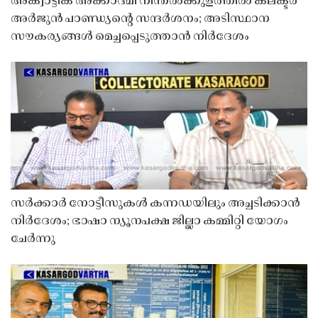
അക്വാട്ടിക് അക്കാദമി നീന്തൽക്കുളത്തിൽ കലക്ടർ
അർജുൻ പാണ്ഡ്യൻ്റെ സന്ദർശനം; അടിസ്ഥാന
സൗകര്യങ്ങൾ മെച്ചപ്പെടുത്താൻ നിർദേശം
സർക്കാർ നോട്ടീസുകൾ കന്നഡയിലും അച്ചടിക്കാൻ
നിർദേശം; ഭാഷാ ന്യൂനപക്ഷ ജില്ലാ കമ്മിറ്റി യോഗം
ചേർന്നു