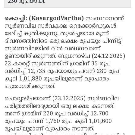
230 രൂപയായി.
Updates
Assembly
Kerala
Polls
കൊച്ചി: (KasargodVartha)
സംസ്ഥാനത്ത്
Local
Look
സ്വർണവില സർവകാല റെക്കോർഡുകൾ
Body
Back
ഭേദിച്ച് കുതിക്കുന്നു. തുടർച്ചയായ മൂന്ന്
Election
2025
ദിവസത്തിനിടെ ഒരു ലക്ഷം രൂപയും പിന്നിട്ട്
സ്വർണവിലയിൽ വൻ വർധനവാണ്
ഉണ്ടായിരിക്കുന്നത്. ബുധനാഴ്ച (24.12.2025)
22 കാരറ്റ് സ്വർണത്തിന് ഗ്രാമിന് 35 രൂപ
വർധിച്ച് 12,735 രൂപയായും പവന് 280 രൂപ
കൂടി 1,01,880 രൂപയിലുമാണ് വ്യാപാരം
പുരോഗമിക്കുന്നത്.
ചൊവ്വാഴ്ചയാണ് (23.12.2025) സ്വർണവില
ചരിത്രത്തിലാദ്യമായി ഒരു ലക്ഷം കടന്നത്.
അന്ന് ഗ്രാമിന് 220 രൂപ വർധിച്ച് 12,700
രൂപയും പവന് 1,760 രൂപ കൂടി 1,01,600
രൂപയിലുമാണ് വ്യാപാരം നടന്നത്.