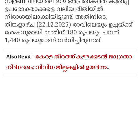
സ്വർണവിലയിലെ ഈ അപ്രതീക്ഷിത കുതിപ്പ്
ഉപഭോക്താക്കളെ വലിയ രീതിയിൽ
നിരാശയിലാക്കിയിട്ടുണ്ട്. അതിനിടെ,
തിങ്കളാഴ്ച (22.12.2025) രാവിലെയും ഉച്ചയ്ക്ക്
ശേഷവുമായി ഗ്രാമിന് 180 രൂപയും പവന്
1,440 രൂപയുമാണ് വർധിച്ചിരുന്നത്.
Also Read -
കേരള തീരത്ത് കള്ളക്കടൽ ജാഗ്രതാ
നിർദേശം; വിവിധ ജില്ലകളിൽ ഉയർന്ന
തിരമാലകൾക്കും കടലാക്രമണത്തിന്
സാധ്യത