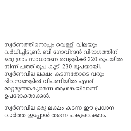
സ്വർണത്തിനൊപ്പം വെള്ളി വിലയും
വർധിച്ചിട്ടുണ്ട്. ബി ഗോവിന്ദൻ വിഭാഗത്തിന്
ഒരു ഗ്രാം സാധാരണ വെള്ളിക്ക് 220 രൂപയിൽ
നിന്ന് പത്ത് രൂപ കൂടി 230 രൂപയായി.
സ്വർണവില ലക്ഷം കടന്നതോടെ വരും
ദിവസങ്ങളിൽ വിപണിയിൽ എന്ത്
മാറ്റമുണ്ടാകുമെന്ന ആശങ്കയിലാണ്
ഉപഭോക്താക്കൾ.
സ്വർണവില ഒരു ലക്ഷം കടന്ന ഈ പ്രധാന
വാർത്ത ഇപ്പോൾ തന്നെ പങ്കുവെക്കാം.