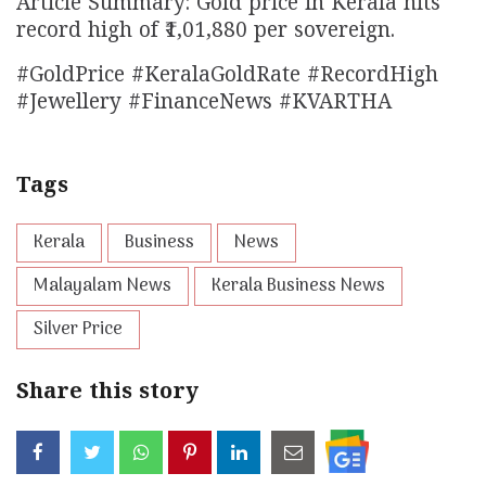
Article Summary: Gold price in Kerala hits
record high of ₹1,01,880 per sovereign.
#GoldPrice #KeralaGoldRate #RecordHigh
#Jewellery #FinanceNews #KVARTHA
Tags
Kerala
Business
News
Malayalam News
Kerala Business News
Silver Price
Share this story