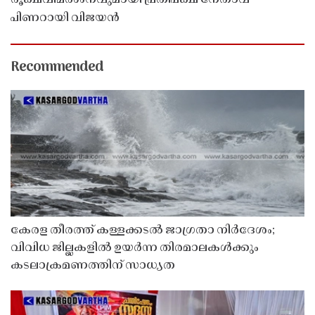
പിണറായി വിജയൻ
Recommended
കേരള തീരത്ത് കള്ളക്കടൽ ജാഗ്രതാ നിർദേശം;
വിവിധ ജില്ലകളിൽ ഉയർന്ന തിരമാലകൾക്കും
കടലാക്രമണത്തിന് സാധ്യത