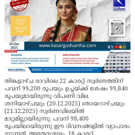
തിങ്കളാഴ്ച രാവിലെ 22 കാരറ്റ് സ്വർണത്തിന്
പവന് 99,200 രൂപയും ഉച്ചയ്ക്ക് ശേഷം 99,840
രൂപയുമായിരുന്നു വിപണി വില.
ശനിയാഴ്ചയും (20.12.2025) ഞായറാഴ്ചയും
(21.12.2025) സ്വർണവിലയിൽ
മാറ്റമില്ലായിരുന്നു. പവന് 98,400
രൂപയിലായിരുന്നു ഈ ദിവസങ്ങളിൽ വ്യാപാരം
നടന്നത്. അതേസമയം, 18 കാരറ്റ്