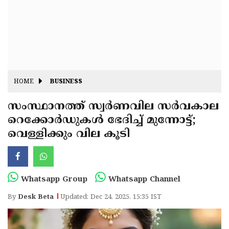
Fitr
May
Day
Eid
Al
Independence
Ad'ha
Day
Onam
HOME
BUSINESS
J&K
State
സംസ്ഥാനത്ത് സ്വർണവില സർവകാല
Haryana
റെക്കോർഡുകൾ ഭേദിച്ച് മുന്നോട്ട്;
Assembly
State
Diwali
വെള്ളിക്കും വില കൂടി
Elections
Assembly
Christmas
Elections
New-
Year
Republic
Whatsapp Group
Whatsapp Channel
Day
Budget
By
Desk Beta
Updated: Dec 24, 2025, 15:35 IST
Delhi