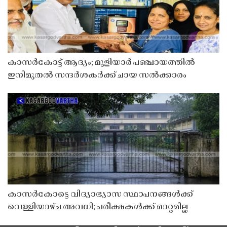
കാസർകോട്ട് ആദ്യം; മുളിയാർ പഞ്ചായത്തിൽ
ഇനിമുതൽ സന്ദർശകർക്ക് ചായ സൽക്കാരം
കാസർകോട്ടെ വിദ്യാഭ്യാസ സ്ഥാപനങ്ങൾക്ക്
വെള്ളിയാഴ്ച അവധി; പരീക്ഷകൾക്ക് മാറ്റമില്ല