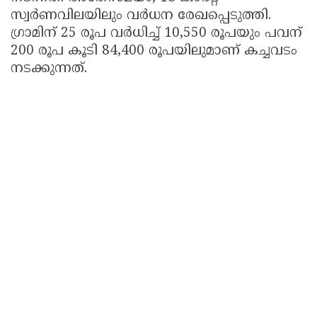
സ്വർണവിലയിലും വർധന രേഖപ്പെടുത്തി.
ഗ്രാമിന് 25 രൂപ വർധിച്ച് 10,550 രൂപയും പവന്
200 രൂപ കൂടി 84,400 രൂപയിലുമാണ് കച്ചവടം
നടക്കുന്നത്.