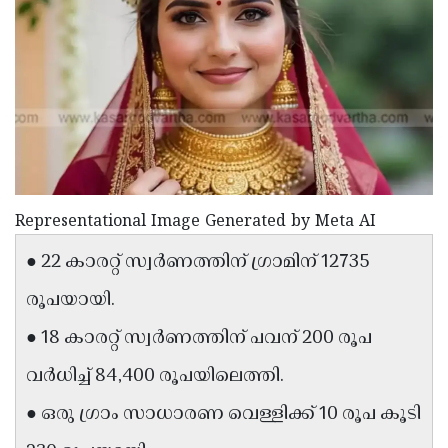
Election
Maha
Shivarathri
International
Women's
Anti-
Day
Drug
Attukal
Campaign
Pongala
Holi
2025
2025
IPL
Representational Image Generated by Meta AI
2025
Eid
● 22 കാരറ്റ് സ്വർണത്തിന് ഗ്രാമിന് 12735
Al-
Waqf
Fitr
Bill
രൂപയായി.
Vishu
2025
Controversy
Festival
Good
● 18 കാരറ്റ് സ്വർണത്തിന് പവന് 200 രൂപ
2025
Friday
Easter
വർധിച്ച് 84,400 രൂപയിലെത്തി.
Observance
Sunday
By-
● ഒരു ഗ്രാം സാധാരണ വെള്ളിക്ക് 10 രൂപ കൂടി
2025
2025
Election
Bihar