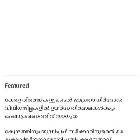
Featured
കേരള തീരത്ത് കള്ളക്കടൽ ജാഗ്രതാ നിർദേശം;
വിവിധ ജില്ലകളിൽ ഉയർന്ന തിരമാലകൾക്കും
കടലാക്രമണത്തിന് സാധ്യത
കേന്ദ്രത്തിനും യുഡിഎഫ് സർക്കാരിനുമെതിരെ
രൂക്ഷവിമർശനവുമായി പ്രതിപക്ഷ നേതാവ്