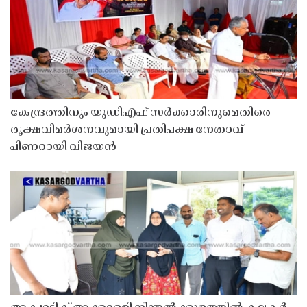
കേന്ദ്രത്തിനും യുഡിഎഫ് സർക്കാരിനുമെതിരെ
രൂക്ഷവിമർശനവുമായി പ്രതിപക്ഷ നേതാവ്
പിണറായി വിജയൻ