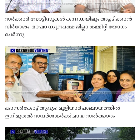
സർക്കാർ നോട്ടീസുകൾ കന്നഡയിലും അച്ചടിക്കാൻ
നിർദേശം; ഭാഷാ ന്യൂനപക്ഷ ജില്ലാ കമ്മിറ്റി യോഗം
ചേർന്നു
കാസർകോട്ട് ആദ്യം; മുളിയാർ പഞ്ചായത്തിൽ
ഇനിമുതൽ സന്ദർശകർക്ക് ചായ സൽക്കാരം