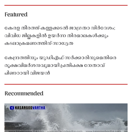
Featured
കേരള തീരത്ത് കള്ളക്കടൽ ജാഗ്രതാ നിർദേശം;
വിവിധ ജില്ലകളിൽ ഉയർന്ന തിരമാലകൾക്കും
കടലാക്രമണത്തിന് സാധ്യത
കേന്ദ്രത്തിനും യുഡിഎഫ് സർക്കാരിനുമെതിരെ
രൂക്ഷവിമർശനവുമായി പ്രതിപക്ഷ നേതാവ്
പിണറായി വിജയൻ
Recommended