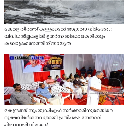
കേരള തീരത്ത് കള്ളക്കടൽ ജാഗ്രതാ നിർദേശം;
വിവിധ ജില്ലകളിൽ ഉയർന്ന തിരമാലകൾക്കും
കടലാക്രമണത്തിന് സാധ്യത
കേന്ദ്രത്തിനും യുഡിഎഫ് സർക്കാരിനുമെതിരെ
രൂക്ഷവിമർശനവുമായി പ്രതിപക്ഷ നേതാവ്
പിണറായി വിജയൻ