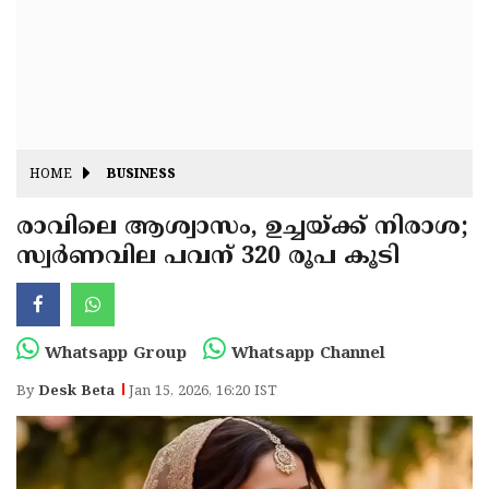
Fitr
May
Day
Eid
Al
Independence
Ad'ha
Day
Onam
HOME
BUSINESS
J&K
State
രാവിലെ ആശ്വാസം, ഉച്ചയ്ക്ക് നിരാശ;
Haryana
സ്വർണവില പവന് 320 രൂപ കൂടി
Assembly
State
Diwali
Elections
Assembly
Christmas
Elections
New-
Whatsapp Group
Whatsapp Channel
Year
Republic
By
Desk Beta
Jan 15, 2026, 16:20 IST
Day
Budget
Delhi