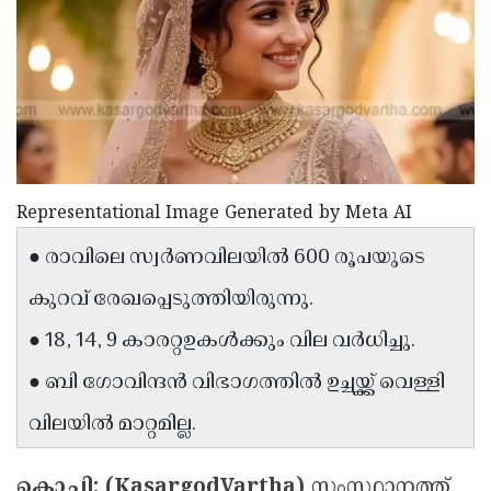
Election
Maha
Shivarathri
International
Women's
Anti-
Day
Drug
Attukal
Campaign
Pongala
Holi
2025
2025
IPL
Representational Image Generated by Meta AI
2025
Eid
● രാവിലെ സ്വർണവിലയിൽ 600 രൂപയുടെ
Al-
Waqf
കുറവ് രേഖപ്പെടുത്തിയിരുന്നു.
Fitr
Bill
Vishu
● 18, 14, 9 കാരറ്റഉകള്‍ക്കും വില വര്‍ധിച്ചു.
2025
Controversy
Festival
Good
● ബി ഗോവിന്ദൻ വിഭാഗത്തിൽ ഉച്ചയ്ക്ക് വെള്ളി
2025
Friday
Easter
വിലയിൽ മാറ്റമില്ല.
Observance
Sunday
By-
2025
2025
Election
Bihar
കൊച്ചി: (KasargodVartha)
സംസ്ഥാനത്ത്