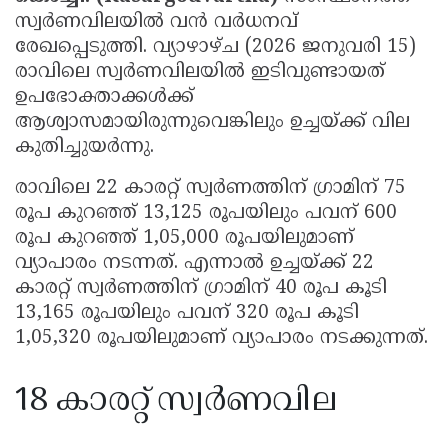
സ്വർണവിലയിൽ വൻ വർധനവ്
Updates
Assembly
Kerala
രേഖപ്പെടുത്തി. വ്യാഴാഴ്ച (2026 ജനുവരി 15)
Polls
Local
Look
രാവിലെ സ്വർണവിലയിൽ ഇടിവുണ്ടായത്
ഉപഭോക്താക്കൾക്ക്
Body
Back
ആശ്വാസമായിരുന്നുവെങ്കിലും ഉച്ചയ്ക്ക് വില
Election
2025
കുതിച്ചുയർന്നു.
രാവിലെ 22 കാരറ്റ് സ്വർണത്തിന് ഗ്രാമിന് 75
രൂപ കുറഞ്ഞ് 13,125 രൂപയിലും പവന് 600
രൂപ കുറഞ്ഞ് 1,05,000 രൂപയിലുമാണ്
വ്യാപാരം നടന്നത്. എന്നാൽ ഉച്ചയ്ക്ക് 22
കാരറ്റ് സ്വർണത്തിന് ഗ്രാമിന് 40 രൂപ കൂടി
13,165 രൂപയിലും പവന് 320 രൂപ കൂടി
1,05,320 രൂപയിലുമാണ് വ്യാപാരം നടക്കുന്നത്.
18 കാരറ്റ് സ്വർണവില