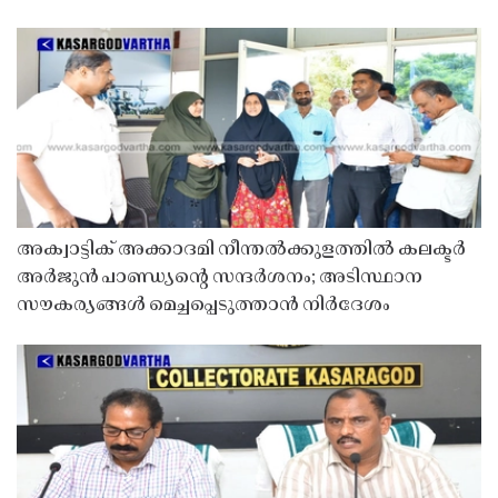
അക്വാട്ടിക് അക്കാദമി നീന്തൽക്കുളത്തിൽ കലക്ടർ
അർജുൻ പാണ്ഡ്യൻ്റെ സന്ദർശനം; അടിസ്ഥാന
സൗകര്യങ്ങൾ മെച്ചപ്പെടുത്താൻ നിർദേശം