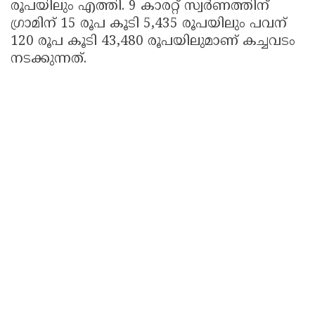
രൂപയിലും എത്തി. 9 കാരറ്റ് സ്വർണത്തിന്
ഗ്രാമിന് 15 രൂപ കൂടി 5,435 രൂപയിലും പവന്
120 രൂപ കൂടി 43,480 രൂപയിലുമാണ് കച്ചവടം
നടക്കുന്നത്.