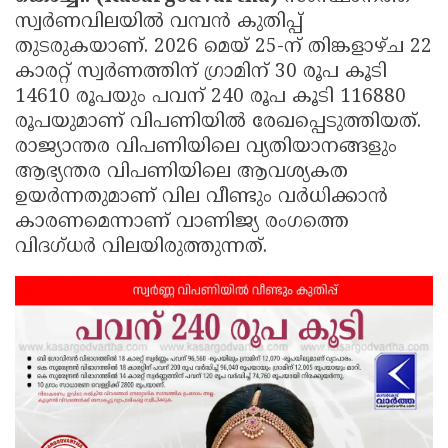
സ്വർണവിലയിൽ വമ്പൻ കുതിപ്പ്
Updates
Assembly
Kerala
തുടരുകയാണ്. 2026 മെയ് 25-ന് തിങ്കളാഴ്ച 22
Polls
Local
Look
കാരറ്റ് സ്വർണത്തിന് ഗ്രാമിന് 30 രൂപ കൂടി
14610 രൂപയും പവന് 240 രൂപ കൂടി 116880
Body
Back
രൂപയുമാണ് വിപണിയിൽ രേഖപ്പെടുത്തിയത്.
Election
2025
രാജ്യാന്തര വിപണിയിലെ വ്യതിയാനങ്ങളും
ആഭ്യന്തര വിപണിയിലെ ആവശ്യകത
ഉയർന്നതുമാണ് വില വീണ്ടും വർധിക്കാൻ
കാരണമെന്നാണ് വാണിജ്യ രംഗത്തെ
വിദഗ്ധർ വിലയിരുത്തുന്നത്.