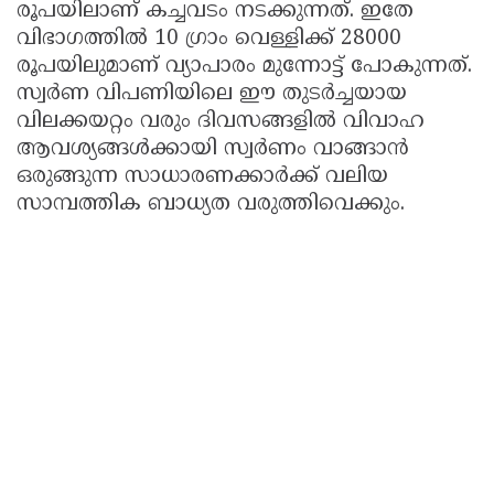
രൂപയിലാണ് കച്ചവടം നടക്കുന്നത്. ഇതേ
വിഭാഗത്തിൽ 10 ഗ്രാം വെള്ളിക്ക് 28000
രൂപയിലുമാണ് വ്യാപാരം മുന്നോട്ട് പോകുന്നത്.
സ്വർണ വിപണിയിലെ ഈ തുടർച്ചയായ
വിലക്കയറ്റം വരും ദിവസങ്ങളിൽ വിവാഹ
ആവശ്യങ്ങൾക്കായി സ്വർണം വാങ്ങാൻ
ഒരുങ്ങുന്ന സാധാരണക്കാർക്ക് വലിയ
സാമ്പത്തിക ബാധ്യത വരുത്തിവെക്കും.