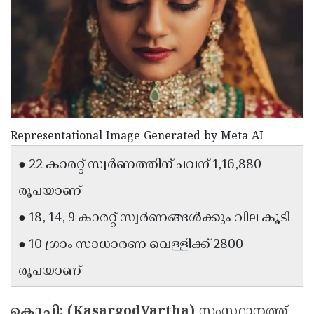
Election
Maha
Shivarathri
International
Women's
Anti-
Day
Drug
Attukal
Campaign
Pongala
Holi
2025
2025
IPL
Representational Image Generated by Meta AI
2025
Eid
● 22 കാരറ്റ് സ്വര്‍ണത്തിന് പവന് 1,16,880
Al-
Waqf
രൂപയാണ്
Fitr
Bill
Vishu
● 18, 14, 9 കാരറ്റ് സ്വര്‍ണങ്ങള്‍ക്കും വില കൂടി
2025
Controversy
Festival
Good
● 10 ഗ്രാം സാധാരണ വെള്ളിക്ക് 2800
2025
Friday
Easter
രൂപയാണ്
Observance
Sunday
By-
2025
2025
Election
Bihar
കൊച്ചി: (KasargodVartha)
സംസ്ഥാനത്ത്