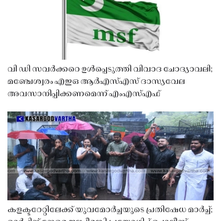
വി ഡി സവർക്കറെ ഉൾപ്പെടുത്തി വിവാദ ചോദ്യാവലി;
മഞ്ചേശ്വരം എഇഒ ആർഎസ്എസ് ദാസ്യവേല
അവസാനിപ്പിക്കണമെന്ന് എംഎസ്എഫ്
കളക്ടറേറ്റിലേക്ക് യുവമോർച്ചയുടെ പ്രതിഷേധ മാർച്ച്;