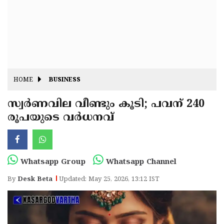
Fitr
May
Day
Eid
Al
Independence
Ad'ha
Day
Onam
HOME
BUSINESS
J&K
State
സ്വർണവില വീണ്ടും കൂടി; പവന് 240
Haryana
രൂപയുടെ വർധനവ്
Assembly
State
Diwali
Elections
Assembly
Christmas
Elections
New-
Whatsapp Group
Whatsapp Channel
Year
Republic
By
Desk Beta
Updated: May 25, 2026, 13:12 IST
Day
Budget
Delhi