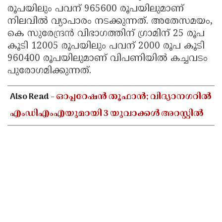
രൂപയിലും പവന് 965600 രൂപയിലുമാണ്
നിലവിൽ വ്യാപാരം നടക്കുന്നത്. അതേസമയം,
കെ സുരേന്ദ്രൻ വിഭാഗത്തിന് ഗ്രാമിന് 25 രൂപ
കൂടി 12005 രൂപയിലും പവന് 2000 രൂപ കൂടി
960400 രൂപയിലുമാണ് വിപണിയിൽ കച്ചവടം
പുരോഗമിക്കുന്നത്.
Also Read -
ഓപ്പറേഷൻ തൂഫാൻ; വിദ്യാനഗറിൽ
എംഡിഎംഎയുമായി 3 യുവാക്കൾ അറസ്റ്റിൽ