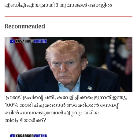
എംഡിഎംഎയുമായി 3 യുവാക്കൾ അറസ്റ്റിൽ
Recommended
'ഫ്രണ്ട്' ട്രംപിന്റെ ചതി, കബളിപ്പിക്കപ്പെടുന്നത് ഇന്ത്യ;
100% താരിഫ് ചുമത്താൻ അമേരിക്കൻ സെനറ്റ്
ബിൽ പാസാക്കുമ്പോൾ ഏറ്റവും വലിയ
തിരിച്ചടിയാർക്ക്?