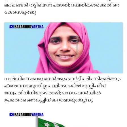
ലക്ഷങ്ങൾ തട്ടിയെന്ന പരാതി; ദമ്പതികൾക്കെതിരെ
കേസെടുത്തു
വാർഡിലെ കാര്യങ്ങൾക്കും പാർട്ടി പരിപാടികൾക്കും
എത്താനാകുന്നില്ല; പള്ളിക്കരയിൽ മുസ്ലിം ലീഗ്
ജനപ്രതിനിധിയുടെ രാജി; ഒന്നാം വാർഡിൽ
ഉപതെരഞ്ഞെടുപ്പിന് കളമൊരുങ്ങുന്നു