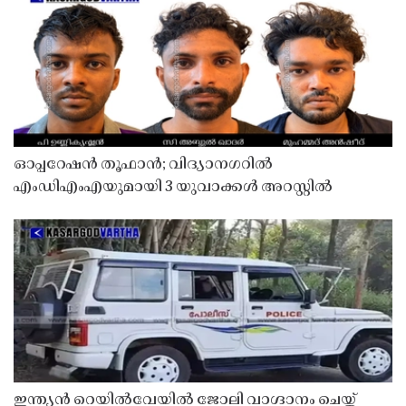
ഓപ്പറേഷൻ തൂഫാൻ; വിദ്യാനഗറിൽ
എംഡിഎംഎയുമായി 3 യുവാക്കൾ അറസ്റ്റിൽ
ഇന്ത്യൻ റെയിൽവേയിൽ ജോലി വാഗ്ദാനം ചെയ്ത്