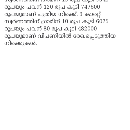
സ്വർണത്തിന് ഗ്രാമിന് 15 രൂപ കൂടി 9345
രൂപയും പവന് 120 രൂപ കൂടി 747600
രൂപയുമാണ് പുതിയ നിരക്ക്. 9 കാരറ്റ്
സ്വർണത്തിന് ഗ്രാമിന് 10 രൂപ കൂടി 6025
രൂപയും പവന് 80 രൂപ കൂടി 482000
രൂപയുമാണ് വിപണിയിൽ രേഖപ്പെടുത്തിയ
നിരക്കുകൾ.