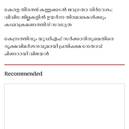
കേരള തീരത്ത് കള്ളക്കടൽ ജാഗ്രതാ നിർദേശം;
വിവിധ ജില്ലകളിൽ ഉയർന്ന തിരമാലകൾക്കും
കടലാക്രമണത്തിന് സാധ്യത
കേന്ദ്രത്തിനും യുഡിഎഫ് സർക്കാരിനുമെതിരെ
രൂക്ഷവിമർശനവുമായി പ്രതിപക്ഷ നേതാവ്
പിണറായി വിജയൻ
Recommended