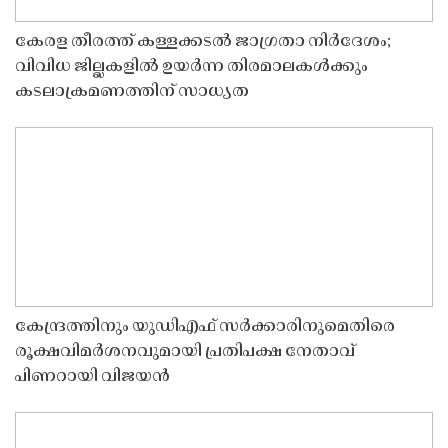
കേരള തീരത്ത് കള്ളക്കടൽ ജാഗ്രതാ നിർദേശം;
വിവിധ ജില്ലകളിൽ ഉയർന്ന തിരമാലകൾക്കും
കടലാക്രമണത്തിന് സാധ്യത
കേന്ദ്രത്തിനും യുഡിഎഫ് സർക്കാരിനുമെതിരെ
രൂക്ഷവിമർശനവുമായി പ്രതിപക്ഷ നേതാവ്
പിണറായി വിജയൻ