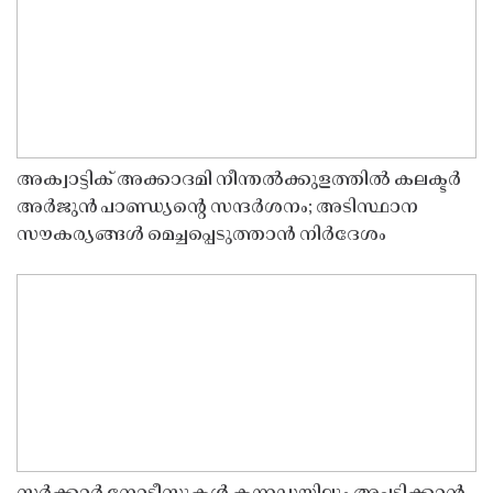
അക്വാട്ടിക് അക്കാദമി നീന്തൽക്കുളത്തിൽ കലക്ടർ
അർജുൻ പാണ്ഡ്യൻ്റെ സന്ദർശനം; അടിസ്ഥാന
സൗകര്യങ്ങൾ മെച്ചപ്പെടുത്താൻ നിർദേശം