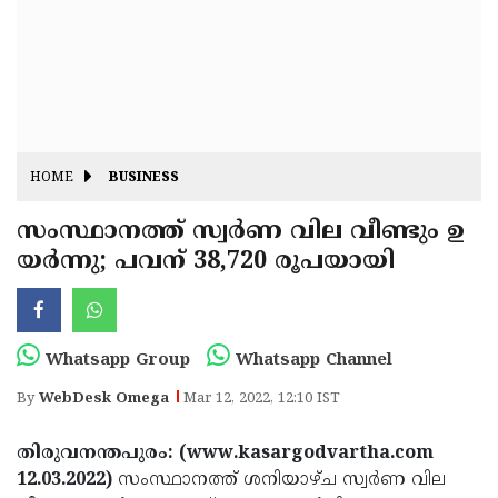
Fitr
May
Day
Eid
Al
Independence
Ad'ha
Day
Onam
HOME
BUSINESS
J&K
State
സംസ്ഥാനത്ത് സ്വര്‍ണ വില വീണ്ടും ഉ
Haryana
യര്‍ന്നു; പവന് 38,720 രൂപയായി
Assembly
State
Diwali
Elections
Assembly
Christmas
Elections
New-
Whatsapp Group
Whatsapp Channel
Year
Republic
By
WebDesk Omega
Mar 12, 2022, 12:10 IST
Day
Budget
തിരുവനന്തപുരം: (www.kasargodvartha.com
Delhi
12.03.2022)
സംസ്ഥാനത്ത് ശനിയാഴ്ച സ്വര്‍ണ വില