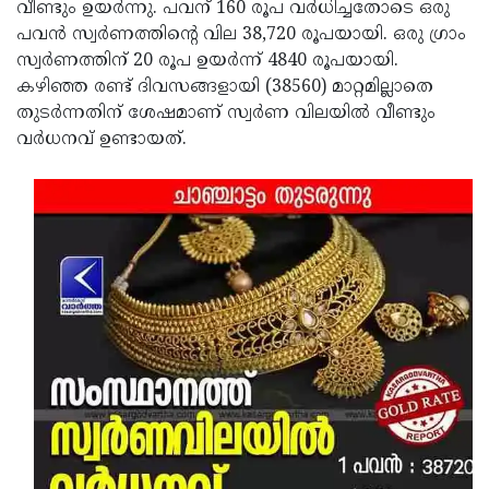
Election
വീണ്ടും ഉയര്‍ന്നു. പവന് 160 രൂപ വര്‍ധിച്ചതോടെ ഒരു
Maha
പവന്‍ സ്വര്‍ണത്തിന്റെ വില 38,720 രൂപയായി. ഒരു ഗ്രാം
Shivarathri
International
സ്വര്‍ണത്തിന് 20 രൂപ ഉയര്‍ന്ന് 4840 രൂപയായി.
Women's
കഴിഞ്ഞ രണ്ട് ദിവസങ്ങളായി (38560) മാറ്റമില്ലാതെ
Anti-
തുടര്‍ന്നതിന് ശേഷമാണ് സ്വര്‍ണ വിലയില്‍ വീണ്ടും
Day
Drug
Attukal
വര്‍ധനവ് ഉണ്ടായത്.
Campaign
Pongala
Holi
2025
2025
IPL
2025
Eid
Al-
Waqf
Fitr
Bill
Vishu
2025
Controversy
Festival
Good
2025
Friday
Easter
Observance
Sunday
By-
2025
2025
Election
Bihar