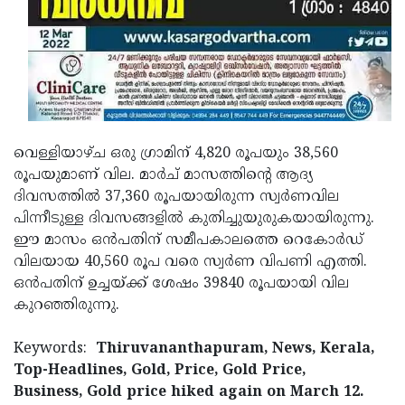
Updates
Assembly
Kerala
Polls
Local
Look
Body
Back
Election
2025
വെള്ളിയാഴ്ച ഒരു ഗ്രാമിന് 4,820 രൂപയും 38,560
രൂപയുമാണ് വില. മാര്‍ച് മാസത്തിന്റെ ആദ്യ
ദിവസത്തില്‍ 37,360 രൂപയായിരുന്ന സ്വര്‍ണവില
പിന്നീടുള്ള ദിവസങ്ങളില്‍ കുതിച്ചുയുരുകയായിരുന്നു.
ഈ മാസം ഒന്‍പതിന് സമീപകാലത്തെ റെകോര്‍ഡ്
വിലയായ 40,560 രൂപ വരെ സ്വര്‍ണ വിപണി എത്തി.
ഒന്‍പതിന് ഉച്ചയ്ക്ക് ശേഷം 39840 രൂപയായി വില
കുറഞ്ഞിരുന്നു.
Keywords:
Thiruvananthapuram, News, Kerala,
Top-Headlines, Gold, Price, Gold Price,
Business, Gold price hiked again on March 12.