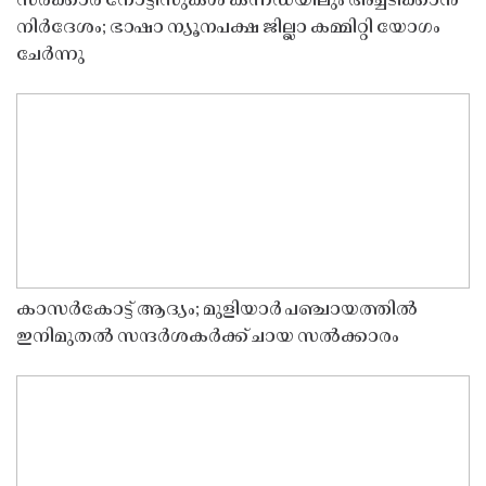
സർക്കാർ നോട്ടീസുകൾ കന്നഡയിലും അച്ചടിക്കാൻ
നിർദേശം; ഭാഷാ ന്യൂനപക്ഷ ജില്ലാ കമ്മിറ്റി യോഗം
ചേർന്നു
കാസർകോട്ട് ആദ്യം; മുളിയാർ പഞ്ചായത്തിൽ
ഇനിമുതൽ സന്ദർശകർക്ക് ചായ സൽക്കാരം