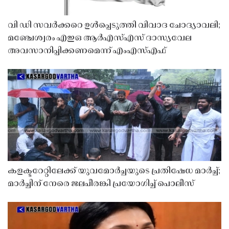
വി ഡി സവർക്കറെ ഉൾപ്പെടുത്തി വിവാദ ചോദ്യാവലി;
മഞ്ചേശ്വരം എഇഒ ആർഎസ്എസ് ദാസ്യവേല
അവസാനിപ്പിക്കണമെന്ന് എംഎസ്എഫ്
കളക്ടറേറ്റിലേക്ക് യുവമോർച്ചയുടെ പ്രതിഷേധ മാർച്ച്;
മാർച്ചിന് നേരെ ജലപീരങ്കി പ്രയോഗിച്ച് പൊലീസ്