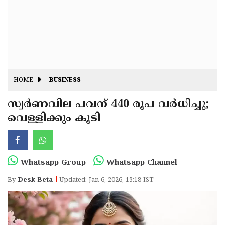
Fitr
May
Day
Eid
Al
Independence
Ad'ha
Day
Onam
HOME
BUSINESS
J&K
State
സ്വർണവില പവന് 440 രൂപ വർധിച്ചു;
Haryana
വെള്ളിക്കും കൂടി
Assembly
State
Diwali
Elections
Assembly
Christmas
Elections
New-
Whatsapp Group
Whatsapp Channel
Year
Republic
By
Desk Beta
Updated: Jan 6, 2026, 13:18 IST
Day
Budget
Delhi