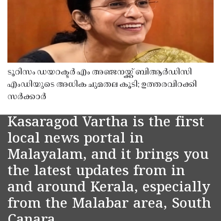
ടൂറിസം ഡയറക്ടർ എം അഞ്ജനയ്ക്ക് ബിആർഡിസി
എംഡിയുടെ അധിക ചുമതല കൂടി; ഉത്തരവിറക്കി
സർക്കാർ
Kasaragod Vartha is the first
local news portal in
Malayalam, and it brings you
the latest updates from in
and around Kerala, especially
from the Malabar area, South
Canara.