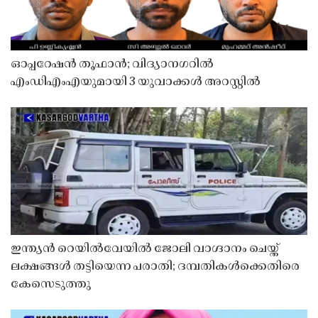
ഓപ്പറേഷൻ തൂഫാൻ; വിദ്യാനഗറിൽ
എംഡിഎംഎയുമായി 3 യുവാക്കൾ അറസ്റ്റിൽ
ഇന്ത്യൻ റെയിൽവേയിൽ ജോലി വാഗ്ദാനം ചെയ്ത്
ലക്ഷങ്ങൾ തട്ടിയെന്ന പരാതി; ദമ്പതികൾക്കെതിരെ
കേസെടുത്തു