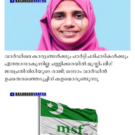
വാർഡിലെ കാര്യങ്ങൾക്കും പാർട്ടി പരിപാടികൾക്കും
എത്താനാകുന്നില്ല; പള്ളിക്കരയിൽ മുസ്ലിം ലീഗ്
ജനപ്രതിനിധിയുടെ രാജി; ഒന്നാം വാർഡിൽ
ഉപതെരഞ്ഞെടുപ്പിന് കളമൊരുങ്ങുന്നു