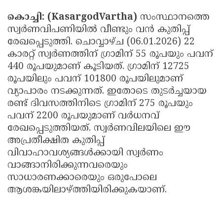
Updates
Assembly
Kerala
കൊച്ചി: (KasargodVartha)
സംസ്ഥാനത്തെ
സ്വര്‍ണവിപണിയില്‍ വീണ്ടും വന്‍ കുതിപ്പ്
Polls
Local
Look
രേഖപ്പെടുത്തി. ചൊവ്വാഴ്ച (06.01.2026) 22
Body
Back
കാരറ്റ് സ്വര്‍ണത്തിന് ഗ്രാമിന് 55 രൂപയും പവന്
Election
2025
440 രൂപയുമാണ് കൂടിയത്. ഗ്രാമിന് 12725
രൂപയിലും പവന് 101800 രൂപയിലുമാണ്
വ്യാപാരം നടക്കുന്നത്. ഇതോടെ തുടര്‍ച്ചയായ
രണ്ട് ദിവസത്തിനിടെ ഗ്രാമിന് 275 രൂപയും
പവന് 2200 രൂപയുമാണ് വര്‍ധനവ്
രേഖപ്പെടുത്തിയത്. സ്വര്‍ണവിലയിലെ ഈ
അപ്രതീക്ഷിത കുതിപ്പ്
വിവാഹാവശ്യങ്ങള്‍ക്കായി സ്വര്‍ണം
വാങ്ങാനിരിക്കുന്നവരെയും
സാധാരണക്കാരെയും ഒരുപോലെ
ആശങ്കയിലാഴ്ത്തിയിരിക്കുകയാണ്.