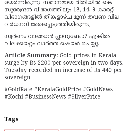
ഉയര്‍ന്നിരുന്നു. സമാനമായ രീതിയില്‍ കെ
സുരേന്ദ്രന്‍ വിഭാഗത്തിലും 18, 14, 9 കാരറ്റ്
വിഭാഗങ്ങളില്‍ തിങ്കളാഴ്ച മൂന്ന് തവണ വില
വര്‍ധനവ് രേഖപ്പെടുത്തിയിരുന്നു.
സ്വർണം വാങ്ങാൻ പ്ലാനുണ്ടോ? എങ്കിൽ
വിലക്കയറ്റം വാര്‍ത്ത ഷെയർ ചെയ്യൂ.
Article Summary:
Gold prices in Kerala
surge by Rs 2200 per sovereign in two days.
Tuesday recorded an increase of Rs 440 per
sovereign.
#GoldRate #KeralaGoldPrice #GoldNews
#Kochi #BusinessNews #SilverPrice
Tags