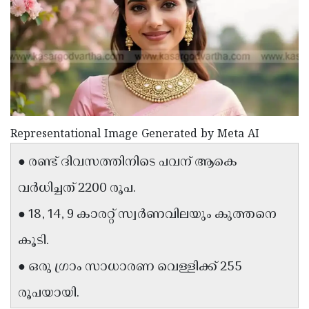
Election
Maha
Shivarathri
International
Women's
Anti-
Day
Drug
Attukal
Campaign
Pongala
Holi
2025
2025
IPL
Representational Image Generated by Meta AI
2025
Eid
● രണ്ട് ദിവസത്തിനിടെ പവന് ആകെ
Al-
Waqf
വർധിച്ചത് 2200 രൂപ.
Fitr
Bill
Vishu
● 18, 14, 9 കാരറ്റ് സ്വർണവിലയും കുത്തനെ
2025
Controversy
Festival
Good
കൂടി.
2025
Friday
Easter
● ഒരു ഗ്രാം സാധാരണ വെള്ളിക്ക് 255
Observance
Sunday
By-
രൂപയായി.
2025
2025
Election
Bihar