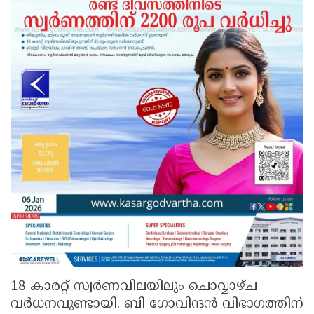
18 കാരറ്റ് സ്വര്‍ണവിലയിലും ചൊവ്വാഴ്ച
വര്‍ധനവുണ്ടായി. ബി ഗോവിന്ദന്‍ വിഭാഗത്തിന്