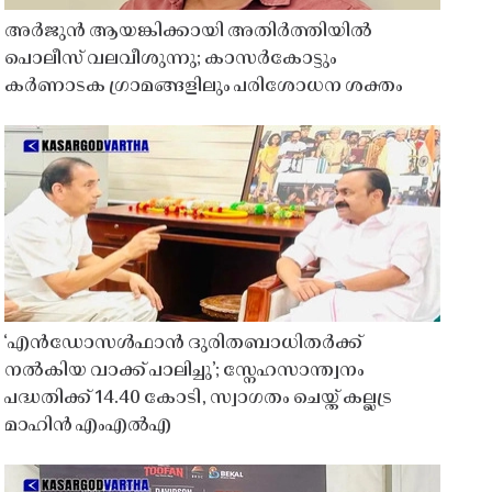
അർജുൻ ആയങ്കിക്കായി അതിർത്തിയിൽ
പൊലീസ് വലവീശുന്നു; കാസർകോട്ടും
കർണാടക ഗ്രാമങ്ങളിലും പരിശോധന ശക്തം
‘എൻഡോസൾഫാൻ ദുരിതബാധിതർക്ക്
നൽകിയ വാക്ക് പാലിച്ചു’; സ്നേഹസാന്ത്വനം
പദ്ധതിക്ക് 14.40 കോടി, സ്വാഗതം ചെയ്ത് കല്ലട്ര
മാഹിൻ എംഎൽഎ