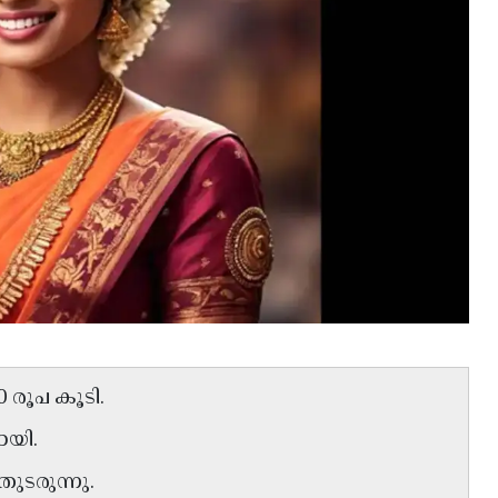
0 രൂപ കൂടി.
ായി.
തുടരുന്നു.