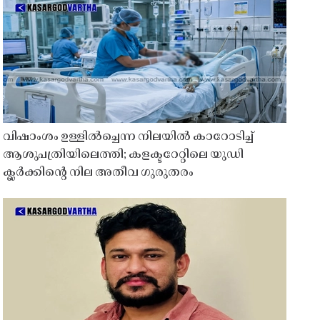
വിഷാംശം ഉള്ളിൽച്ചെന്ന നിലയിൽ കാറോടിച്ച്
ആശുപത്രിയിലെത്തി; കളക്ടറേറ്റിലെ യുഡി
ക്ലർക്കിൻ്റെ നില അതീവ ഗുരുതരം