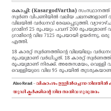
കൊച്ചി: (KasargodVartha)
സംസ്ഥാനത്ത് 
സ്വർണ വിപണിയിൽ വലിയ ചലനങ്ങളാണ് ദൃശ
വിലയിൽ വർധനവ് രേഖപ്പെടുത്തി. വ്യാഴാഴ്ച
ഗ്രാമിന് 25 രൂപയും പവന് 200 രൂപയുമാണ് വ
ഗ്രാമിന്റെ വില 7125 രൂപയായി ഉയർന്നു, ഒ
എത്തി.
18 കാരറ്റ് സ്വർണത്തിന്റെ വിലയിലും വർധനവ് 
രൂപയുമാണ് വർധിച്ചത്. 18 കാരറ്റ് സ്വർണത്ത
രൂപയുമാണ് നിരക്ക്. അതേസമയം, വെള്ളി വില
വെള്ളിയുടെ വില 95 രൂപയിൽ തുടരുകയാണ്
Also Read -
വിഷാംശം ഉള്ളിൽച്ചെന്ന നിലയിൽ ക
യുഡി ക്ലർക്കിൻ്റെ നില അതീവ ഗുരുതരം