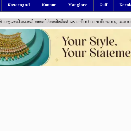
Kasaragod
Kannur
Manglore
Gulf
Keral