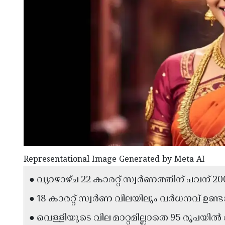
Representational Image Generated by Meta AI
● വ്യാഴാഴ്ച 22 കാരറ്റ് സ്വർണത്തിന് പവന് 20
● 18 കാരറ്റ് സ്വർണ വിലയിലും വർധനവ് ഉണ്ട
● വെള്ളിയുടെ വില മാറ്റമില്ലാതെ 95 രൂപയിൽ 