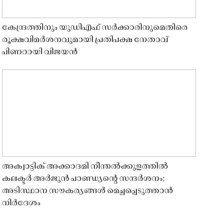
കേന്ദ്രത്തിനും യുഡിഎഫ് സർക്കാരിനുമെതിരെ
രൂക്ഷവിമർശനവുമായി പ്രതിപക്ഷ നേതാവ്
പിണറായി വിജയൻ
അക്വാട്ടിക് അക്കാദമി നീന്തൽക്കുളത്തിൽ
കലക്ടർ അർജുൻ പാണ്ഡ്യൻ്റെ സന്ദർശനം;
അടിസ്ഥാന സൗകര്യങ്ങൾ മെച്ചപ്പെടുത്താൻ
നിർദേശം