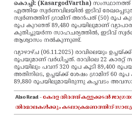
കൊച്ചി: (KasargodVartha)
സംസ്ഥാനത്ത്
എത്തിയ സ്വർണവിലയിൽ ഇടിവ് രേഖപ്പെടുത്ത
സ്വർണത്തിന് ഗ്രാമിന് അൻപത് (50) രൂപ കു
രൂപ കുറഞ്ഞ് 89,480 രൂപയിലുമാണ് വ്യാപാ
കുതിച്ചുയർന്ന സാഹചര്യത്തിൽ, ഇടിവ് സ്വ
ആശ്വാസം നൽകുന്നുണ്ട്.
വ്യാഴാഴ്ച (06.11.2025) രാവിലെയും ഉച്ചയ്ക
രൂപയുമാണ് വർധിച്ചത്. രാവിലെ 22 കാരറ്റ് സ്
രൂപയിലും പവന് 320 രൂപ കൂടി 89,400 രൂപയി
അതിനിടെ, ഉച്ചയ്ക്ക് ശേഷം ഗ്രാമിന് 60 രൂപ
89,880 രൂപയിലുമായിരുന്നു കച്ചവടം അവസാന
Also Read -
കേരള തീരത്ത് കള്ളക്കടൽ ജാഗ്രത
തിരമാലകൾക്കും കടലാക്രമണത്തിന് സാധ്