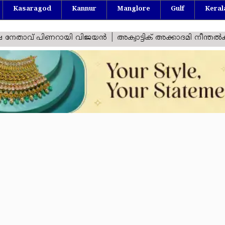
Kasaragod
Kannur
Manglore
Gulf
Keral