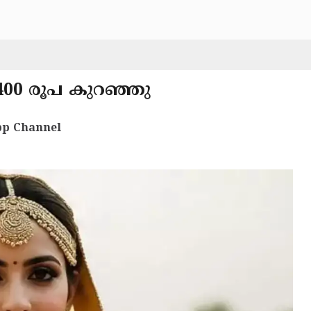
400 രൂപ കുറഞ്ഞു
p Channel