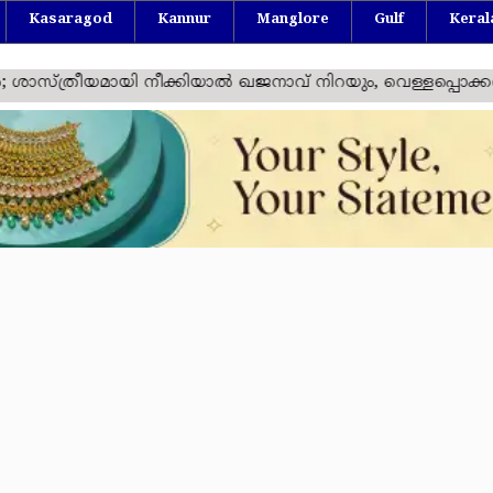
Kasaragod
Kannur
Manglore
Gulf
Keral