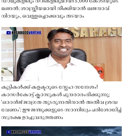
ഡാമുകളിലും നദികളിലുമായി 5,000 കോടിയുടെ
മണൽ; ശാസ്ത്രീയമായി നീക്കിയാൽ ഖജനാവ്
നിറയും, വെള്ളപ്പൊക്കവും തടയാം
കുട്ടികൾക്ക് കളക്ടറുടെ സ്നേഹ സന്ദേശം!
കാസർകോട്ട് ക്ലാസുകൾ പുനരാരംഭിക്കുന്നു;
‘ഓറൻജ് ജാഗ്രത തുടരുന്നതിനാൽ അതീവ ശ്രദ്ധ
വേണം’; ഇഴ ജന്തുക്കളുടെ സാന്നിധ്യം പരിശോധിച്ച്
സുരക്ഷ ഉറപ്പുവരുത്തണം