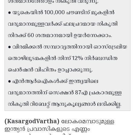
ശതമാനത്തോളം നികുതി വരുന്നു.
Updates
Assembly
Kerala
● യുകെയിൽ 100,000 പൗണ്ടിന് മുകളിൽ
Polls
Local
Look
വരുമാനമുള്ളവർക്ക് ഫലപ്രദമായ നികുതി
Body
Back
നിരക്ക് 60 ശതമാനമായി ഉയർന്നേക്കാം.
Election
2025
● വിരമിക്കൽ സമ്പാദ്യത്തിനായി ഓസ്‌ട്രേലിയ
തൊഴിലുടമകളിൽ നിന്ന് 12% നിർബന്ധിത
പെൻഷൻ വിഹിതം ഉറപ്പാക്കുന്നു.
● എൻആർഐകൾക്ക് ഇന്ത്യയിലെ
വരുമാനത്തിന് സെക്ഷൻ 87എ പ്രകാരമുള്ള
നികുതി റിബേറ്റ് ആനുകൂല്യങ്ങൾ ലഭിക്കില്ല.
(KasargodVartha)
ലോകമെമ്പാടുമുള്ള
ഇന്ത്യൻ പ്രവാസികളുടെ എണ്ണം