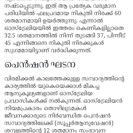
നഷ്ടപ്പെടുന്നു. ഇത് ആ പ്രത്യേക വരുമാന
പരിധിയിൽ ഫലപ്രദമായ നികുതി നിരക്ക് 60
ശതമാനമായി ഉയർത്തുന്നു. എന്നാൽ
ഓസ്‌ട്രേലിയയിൽ ഇത്തരം കെണികളില്ലാതെ
32.5 ശതമാനത്തിൽ നിന്ന് തുടങ്ങി 37, പിന്നീട്
45 എന്നിങ്ങനെ നികുതി നിരക്കുകൾ
സുഗമമായിട്ടാണ് വർദ്ധിക്കുന്നത്.
പെൻഷൻ ഘടന
വിരമിക്കൽ കാലത്തേക്കുള്ള സമ്പാദ്യത്തിന്റെ
കാര്യത്തിൽ യുകെയെക്കാൾ മികച്ച
ആനുകൂല്യങ്ങളാണ് ഓസ്‌ട്രേലിയ
പ്രവാസികൾക്ക് നൽകുന്നത്. ഓസ്‌ട്രേലിയൻ
നിയമപ്രകാരം തൊഴിലുടമകൾ
ജീവനക്കാരുടെ നിർബന്ധിത പെൻഷൻ
സമ്പാദ്യത്തിലേക്ക് (സൂപ്പർആനുവേഷൻ)
ശമ്പളത്തിന്റെ 12 ശതമാനം സംഭാവന