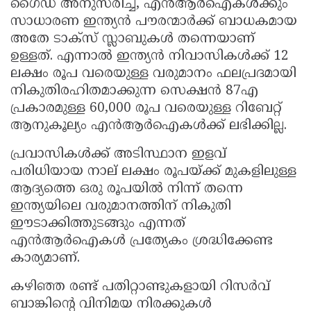
ഗൈഡ് അനുസരിച്ച്, എൻആർഐകൾക്കും
സാധാരണ ഇന്ത്യൻ പൗരന്മാർക്ക് ബാധകമായ
അതേ ടാക്സ് സ്ലാബുകൾ തന്നെയാണ്
ഉള്ളത്. എന്നാൽ ഇന്ത്യൻ നിവാസികൾക്ക് 12
ലക്ഷം രൂപ വരെയുള്ള വരുമാനം ഫലപ്രദമായി
നികുതിരഹിതമാക്കുന്ന സെക്ഷൻ 87എ
പ്രകാരമുള്ള 60,000 രൂപ വരെയുള്ള റിബേറ്റ്
ആനുകൂല്യം എൻആർഐകൾക്ക് ലഭിക്കില്ല.
പ്രവാസികൾക്ക് അടിസ്ഥാന ഇളവ്
പരിധിയായ നാല് ലക്ഷം രൂപയ്ക്ക് മുകളിലുള്ള
ആദ്യത്തെ ഒരു രൂപയിൽ നിന്ന് തന്നെ
ഇന്ത്യയിലെ വരുമാനത്തിന് നികുതി
ഈടാക്കിത്തുടങ്ങും എന്നത്
എൻആർഐകൾ പ്രത്യേകം ശ്രദ്ധിക്കേണ്ട
കാര്യമാണ്.
കഴിഞ്ഞ രണ്ട് പതിറ്റാണ്ടുകളായി റിസർവ്
ബാങ്കിന്റെ വിനിമയ നിരക്കുകൾ