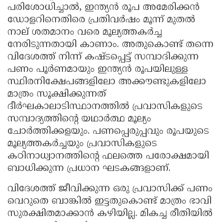
പരിശോധിച്ചാൽ, ഇന്ത്യൻ രൂപ അമേരിക്കൻ
ഡോളറിനെതിരെ പ്രതിവർഷം മൂന്ന് മുതൽ
നാല് ശതമാനം വരെ മൂല്യത്തകർച്ച
നേരിടുന്നതായി കാണാം. അതുകൊണ്ട് തന്നെ
വിദേശത്ത് നിന്ന് കഷ്ടപ്പെട്ട് സമ്പാദിക്കുന്ന
പണം പൂർണമായും ഇന്ത്യൻ രൂപയിലുള്ള
സ്ഥിരനിക്ഷേപങ്ങളിലോ അക്കൗണ്ടുകളിലോ
മാത്രം സൂക്ഷിക്കുന്നത്
ദീർഘകാലാടിസ്ഥാനത്തിൽ പ്രവാസികളുടെ
സമ്പാദ്യത്തിന്റെ യഥാർത്ഥ മൂല്യം
ചോർത്തിക്കളയും. പണപ്പെരുപ്പവും രൂപയുടെ
മൂല്യത്തകർച്ചയും പ്രവാസികളുടെ
കഠിനാധ്വാനത്തിന്റെ ഫലത്തെ പരോക്ഷമായി
ബാധിക്കുന്ന പ്രധാന ഘടകങ്ങളാണ്.
വിദേശത്ത് ജീവിക്കുന്ന ഒരു പ്രവാസിക്ക് പണം
വെറുതെ ബാങ്കിൽ ഇട്ടതുകൊണ്ട് മാത്രം ഭാവി
സുരക്ഷിതമാക്കാൻ കഴിയില്ല. മികച്ച രീതിയിൽ