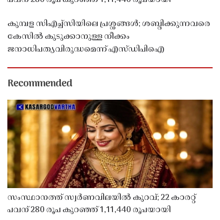
കുമ്പള സിഎച്ച്സിയിലെ പ്രശ്നങ്ങൾ; ശബ്ദിക്കുന്നവരെ
കേസിൽ കുടുക്കാനുള്ള നീക്കം
ജനാധിപത്യവിരുദ്ധമെന്ന് എസ്ഡിപിഐ
Recommended
സംസ്ഥാനത്ത് സ്വർണവിലയിൽ കുറവ്; 22 കാരറ്റ്
പവന് 280 രൂപ കുറഞ്ഞ് 1,11,440 രൂപയായി