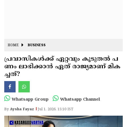
Fitr
May
Day
Eid
Al
Independence
Ad'ha
Day
Onam
HOME
BUSINESS
J&K
State
പ്രവാസികൾക്ക് ഏറ്റവും കൂടുതൽ പ
Haryana
ണം ലാഭിക്കാൻ ഏത് രാജ്യമാണ് മിക
Assembly
State
Diwali
ച്ചത്?
Elections
Assembly
Christmas
Elections
New-
Year
Republic
Whatsapp Group
Whatsapp Channel
Day
Budget
By
Aysha Fayaz
Jul 1, 2026, 15:10 IST
Delhi