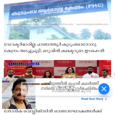
ഡോക്ടർമാരില്ല; പാണത്തൂർ കുടുംബാരോഗ്യ
കേന്ദ്രം അടച്ചുപൂട്ടി, ഒടുവിൽ കലക്ടറുടെ ഇടപെടൽ
സംസ്ഥാനത്ത്
സ്വർണവിലയിൽ കുറവ്; 22
കാരറ്റ് പവന് 280 രൂപ
കുറഞ്ഞ് 1,11,440 രൂപയായി
ശോഭിക വെഡ്ഡിങ്സിൽ ഓണാഘോഷങ്ങൾക്ക്