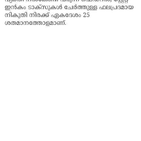
ഇൻകം ടാക്സുകൾ ചേർത്തുള്ള ഫലപ്രദമായ
നികുതി നിരക്ക് ഏകദേശം 25
ശതമാനത്തോളമാണ്.