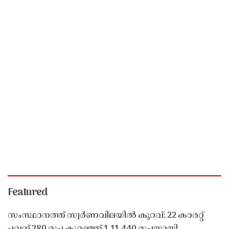
Featured
സംസ്ഥാനത്ത് സ്വർണവിലയിൽ കുറവ്; 22 കാരറ്റ്
പവന് 280 രൂപ കുറഞ്ഞ് 1,11,440 രൂപയായി