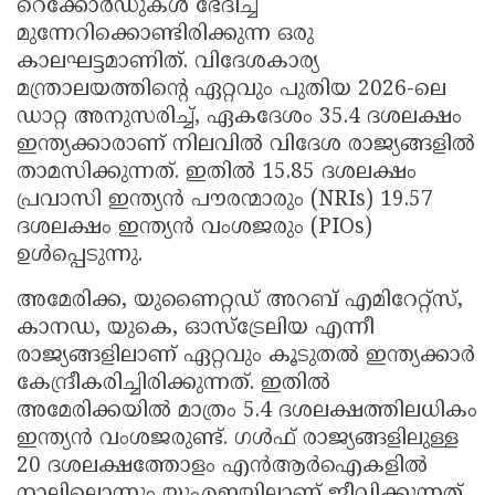
റെക്കോർഡുകൾ ഭേദിച്ച്
മുന്നേറിക്കൊണ്ടിരിക്കുന്ന ഒരു
കാലഘട്ടമാണിത്. വിദേശകാര്യ
മന്ത്രാലയത്തിന്റെ ഏറ്റവും പുതിയ 2026-ലെ
ഡാറ്റ അനുസരിച്ച്, ഏകദേശം 35.4 ദശലക്ഷം
ഇന്ത്യക്കാരാണ് നിലവിൽ വിദേശ രാജ്യങ്ങളിൽ
താമസിക്കുന്നത്. ഇതിൽ 15.85 ദശലക്ഷം
പ്രവാസി ഇന്ത്യൻ പൗരന്മാരും (NRIs) 19.57
ദശലക്ഷം ഇന്ത്യൻ വംശജരും (PIOs)
ഉൾപ്പെടുന്നു.
അമേരിക്ക, യുണൈറ്റഡ് അറബ് എമിറേറ്റ്‌സ്,
കാനഡ, യുകെ, ഓസ്‌ട്രേലിയ എന്നീ
രാജ്യങ്ങളിലാണ് ഏറ്റവും കൂടുതൽ ഇന്ത്യക്കാർ
കേന്ദ്രീകരിച്ചിരിക്കുന്നത്. ഇതിൽ
അമേരിക്കയിൽ മാത്രം 5.4 ദശലക്ഷത്തിലധികം
ഇന്ത്യൻ വംശജരുണ്ട്. ഗൾഫ് രാജ്യങ്ങളിലുള്ള
20 ദശലക്ഷത്തോളം എൻആർഐകളിൽ
നാലിലൊന്നും യുഎഇയിലാണ് ജീവിക്കുന്നത്.