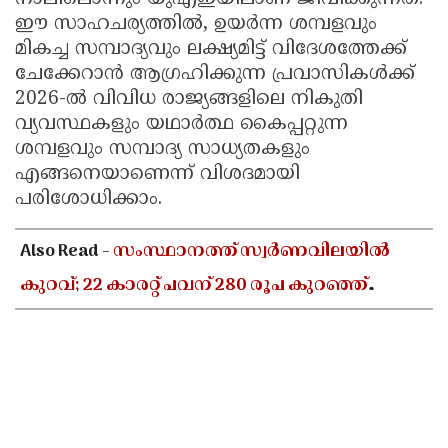
ഈ സാഹചര്യത്തിൽ, ഉയർന്ന ശമ്പളവും
മികച്ച സമ്പാദ്യവും ലക്ഷ്യമിട്ട് വിദേശത്തേക്ക്
ചേക്കേറാൻ ആഗ്രഹിക്കുന്ന പ്രവാസികൾക്ക്
2026-ൽ വിവിധ രാജ്യങ്ങളിലെ നികുതി
വ്യവസ്ഥകളും യഥാർത്ഥ കൈപ്പറ്റുന്ന
ശമ്പളവും സമ്പാദ്യ സാധ്യതകളും
എങ്ങനെയാണെന്ന് വിശദമായി
പരിശോധിക്കാം.
Also Read -
സംസ്ഥാനത്ത് സ്വർണവിലയിൽ
കുറവ്; 22 കാരറ്റ് പവന് 280 രൂപ കുറഞ്ഞ്
1,11,440 രൂപയായി