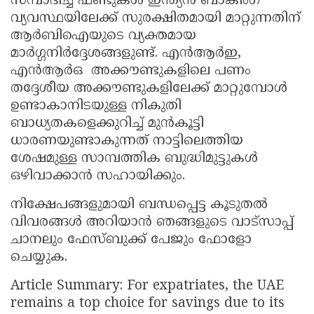
സമ്പാദിച്ച ഫണ്ടുകൾ ഇന്ത്യൻ ബാങ്കിംഗ്
വ്യവസ്ഥയിലേക്ക് സുരക്ഷിതമായി മാറ്റുന്നതിന്
ആർബിഐയുടെ വ്യക്തമായ
മാർഗ്ഗനിർദ്ദേശങ്ങളുണ്ട്. എൻആർഇ,
എൻആർഒ അക്കൗണ്ടുകളിലെ പണം
തദ്ദേശീയ അക്കൗണ്ടുകളിലേക്ക് മാറ്റുമ്പോൾ
ഉണ്ടാകാനിടയുള്ള നികുതി
ബാധ്യതകളെക്കുറിച്ച് മുൻകൂട്ടി
ധാരണയുണ്ടാകുന്നത് നാട്ടിലെത്തിയ
ശേഷമുള്ള സാമ്പത്തിക ബുദ്ധിമുട്ടുകൾ
ഒഴിവാക്കാൻ സഹായിക്കും.
നിക്ഷേപങ്ങളുമായി ബന്ധപ്പെട്ട കൂടുതൽ
വിവരങ്ങൾ അറിയാൻ ഞങ്ങളുടെ വാട്സാപ്പ്
ചാനലും ഫേസ്ബുക്ക് പേജും ഫോളോ
ചെയ്യുക.
Article Summary: For expatriates, the UAE
remains a top choice for savings due to its