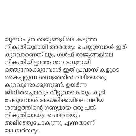
യൂറോപ്യൻ രാജ്യങ്ങളിലെ കടുത്ത
നികുതിയുമായി താരതമ്യം ചെയ്യുമ്പോൾ ഇത്
കുറവാണെങ്കിലും, ഗൾഫ് രാജ്യങ്ങളിലെ
നികുതിയില്ലാത്ത ശമ്പളവുമായി
ഒത്തുനോക്കുമ്പോൾ ഇത് പ്രവാസികളുടെ
കൈപ്പറ്റുന്ന ശമ്പളത്തിൽ വലിയൊരു
കുറവുണ്ടാക്കുന്നുണ്ട്. ഉയർന്ന
ജീവിതച്ചെലവും വീട്ടുവാടകയും കൂടി
ചേരുമ്പോൾ അമേരിക്കയിലെ വലിയ
ശമ്പളത്തിന്റെ ഗണ്യമായ ഒരു പങ്ക്
നികുതിയായും ചെലവായും
അലിഞ്ഞുപോകുന്നു എന്നതാണ്
യാഥാർത്ഥ്യം.