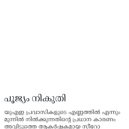
പൂജ്യം നികുതി
യുഎഇ പ്രവാസികളുടെ എണ്ണത്തിൽ എന്നും
മുന്നിൽ നിൽക്കുന്നതിന്റെ പ്രധാന കാരണം
അവിടുത്തെ ആകർഷകമായ സീറോ