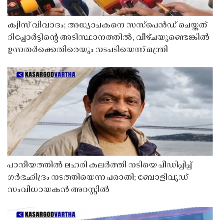
ക്വിസ് വിവാദം; അധ്യാപകനെ സസ്‌പെൻഡ് ചെയ്തത്
റിപ്പോർട്ടിൻ്റെ അടിസ്ഥാനത്തിൽ, വീഴ്ചയുണ്ടെങ്കിൽ
ഉന്നതർക്കെതിരെയും നടപടിയെന്ന് മന്ത്രി
പാനീയത്തിൽ ലഹരി കലർത്തി നടിയെ പീഡിപ്പിച്ച്
ഗർഭഛിദ്രം നടത്തിയെന്ന പരാതി; ബോളിവുഡ്
സംവിധായകൻ അറസ്റ്റിൽ