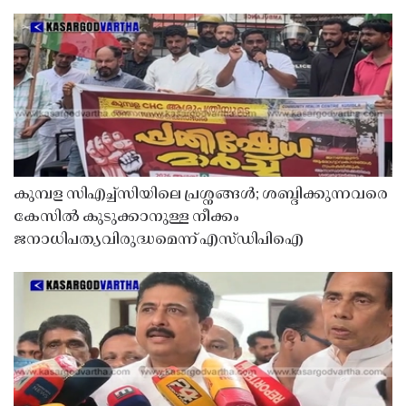
കുമ്പള സിഎച്ച്സിയിലെ പ്രശ്നങ്ങൾ; ശബ്ദിക്കുന്നവരെ
കേസിൽ കുടുക്കാനുള്ള നീക്കം
ജനാധിപത്യവിരുദ്ധമെന്ന് എസ്ഡിപിഐ