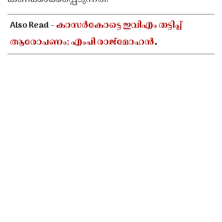
Also Read -
കാസർകോട്ടെ ഇവിഎം തട്ടിപ്പ്
ആരോപണം; എംപി രാജ്‌മോഹൻ
ഉണ്ണിത്താന്റെ പരാതിയിൽ അന്വേഷണത്തിന്
ആഭ്യന്തര മന്ത്രിയുടെ നിർദേശം