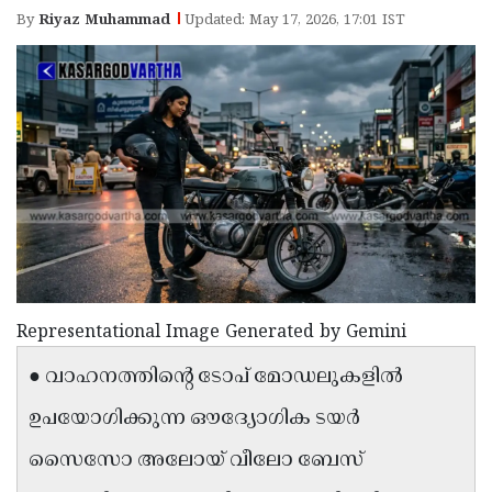
Election
Maha
By
Riyaz Muhammad
Updated: May 17, 2026, 17:01 IST
Shivarathri
International
Women's
Anti-
Day
Drug
Attukal
Campaign
Pongala
Holi
2025
2025
IPL
2025
Eid
Al-
Waqf
Fitr
Bill
Vishu
Representational Image Generated by Gemini
2025
Controversy
Festival
Good
● വാഹനത്തിന്റെ ടോപ് മോഡലുകളിൽ
2025
Friday
Easter
ഉപയോഗിക്കുന്ന ഔദ്യോഗിക ടയർ
Observance
Sunday
By-
സൈസോ അലോയ് വീലോ ബേസ്
2025
2025
Election
Bihar