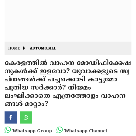
Fitr
May
Day
Eid
Al
Independence
Ad'ha
Day
Onam
HOME
AUTOMOBILE
J&K
State
കേരളത്തിൽ വാഹന മോഡിഫിക്കേഷ
Haryana
നുകൾക്ക് ഇളവോ? യുവാക്കളുടെ സ്വ
Assembly
State
Diwali
പ്നങ്ങൾക്ക് പച്ചക്കൊടി കാട്ടുമോ
Elections
Assembly
Christmas
പുതിയ സർക്കാർ? നിയമം
Elections
ലംഘിക്കാതെ എത്രത്തോളം വാഹന
New-
ങ്ങൾ മാറ്റാം?
Year
Republic
Day
Budget
Delhi
Whatsapp Group
Whatsapp Channel