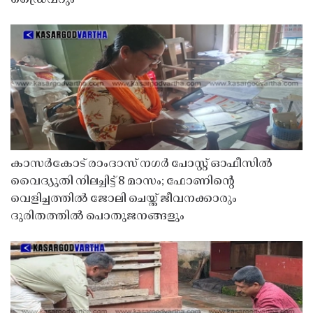
കാസർകോട് രാംദാസ് നഗർ പോസ്റ്റ് ഓഫീസിൽ
വൈദ്യുതി നിലച്ചിട്ട് 8 മാസം; ഫോണിൻ്റെ
വെളിച്ചത്തിൽ ജോലി ചെയ്ത് ജീവനക്കാരും
ദുരിതത്തിൽ പൊതുജനങ്ങളും