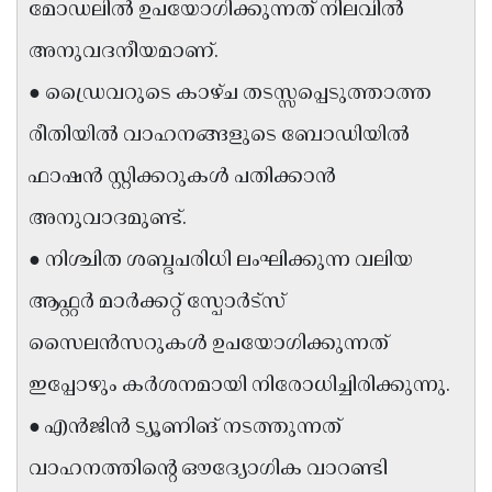
മോഡലിൽ ഉപയോഗിക്കുന്നത് നിലവിൽ
Updates
Assembly
Kerala
അനുവദനീയമാണ്.
Polls
Local
Look
● ഡ്രൈവറുടെ കാഴ്ച തടസ്സപ്പെടുത്താത്ത
Body
Back
രീതിയിൽ വാഹനങ്ങളുടെ ബോഡിയിൽ
Election
2025
ഫാഷൻ സ്റ്റിക്കറുകൾ പതിക്കാൻ
അനുവാദമുണ്ട്.
● നിശ്ചിത ശബ്ദപരിധി ലംഘിക്കുന്ന വലിയ
ആഫ്റ്റർ മാർക്കറ്റ് സ്പോർട്സ്
സൈലൻസറുകൾ ഉപയോഗിക്കുന്നത്
ഇപ്പോഴും കർശനമായി നിരോധിച്ചിരിക്കുന്നു.
● എൻജിൻ ട്യൂണിങ് നടത്തുന്നത്
വാഹനത്തിന്റെ ഔദ്യോഗിക വാറണ്ടി