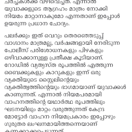
ചർച്ചകൾക്ക് വഴിവെച്ചത്. എന്നാൽ
യുവാക്കളുടെ ആഗ്രഹം മാത്രം നോക്കി
നിയമം മാറ്റാനാകുമോ എന്നതാണ് ഇപ്പോൾ
ഉയരുന്ന പ്രധാന ചോദ്യം.
പലർക്കും ഇത് വെറും തെരഞ്ഞെടുപ്പ്
വാഗ്ദാനം മാത്രമല്ല, വർഷങ്ങളായി നേരിടുന്ന
പോലീസ് പരിശോധനകളും പിഴകളും
ഒഴിവാക്കാനുള്ള പ്രതീക്ഷ കൂടിയാണ്.
റോഡിൽ വ്യത്യസ്ത രൂപത്തിൽ എത്തുന്ന
ബൈക്കുകളും കാറുകളും ഇന്ന് ഒരു
വ്യക്തിയുടെ സ്റ്റൈലിന്റെയും
വ്യക്തിത്വത്തിന്റെയും ഭാഗമായാണ് യുവാക്കൾ
കാണുന്നത്. എന്നാൽ നിയമപരമായി
വാഹനത്തിന്റെ യഥാർത്ഥ രൂപത്തിലും
ഘടനയിലും മാറ്റം വരുത്തുന്നത് കേന്ദ്ര
മോട്ടോർ വാഹന നിയമപ്രകാരം ഇപ്പോഴും
ഗുരുതര ലംഘനമായിത്തന്നെയാണ്
കണക്കാക്കപ്പെടുന്നത്.