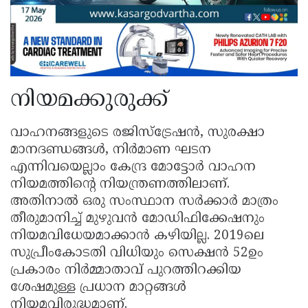
നിയമക്കുരുക്ക്
വാഹനങ്ങളുടെ രജിസ്ട്രേഷൻ, സുരക്ഷാ
മാനദണ്ഡങ്ങൾ, നിർമാണ ഘടന
എന്നിവയെല്ലാം കേന്ദ്ര മോട്ടോർ വാഹന
നിയമത്തിന്റെ നിയന്ത്രണത്തിലാണ്.
അതിനാൽ ഒരു സംസ്ഥാന സർക്കാർ മാത്രം
തീരുമാനിച്ച് മുഴുവൻ മോഡിഫിക്കേഷനും
നിയമവിധേയമാക്കാൻ കഴിയില്ല. 2019ലെ
സുപ്രീംകോടതി വിധിയും സെക്ഷൻ 52ഉം
പ്രകാരം നിർമ്മാതാവ് പുറത്തിറക്കിയ
ശേഷമുള്ള പ്രധാന മാറ്റങ്ങൾ
നിയമവിരുദ്ധമാണ്.