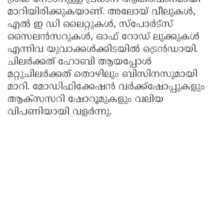
മാറിയിരിക്കുകയാണ്. അലോയ് വീലുകൾ,
എൽ ഇ ഡി ലൈറ്റുകൾ, സ്പോർട്സ്
സൈലൻസറുകൾ, ഓഫ് റോഡ് ലുക്കുകൾ
എന്നിവ യുവാക്കൾക്കിടയിൽ ട്രെൻഡായി.
ചിലർക്കത് ഹോബി ആയപ്പോൾ
മറ്റുചിലർക്കത് തൊഴിലും ബിസിനസുമായി
മാറി. മോഡിഫിക്കേഷൻ വർക്ക്‌ഷോപ്പുകളും
ആക്സസറി ഷോറൂമുകളും വലിയ
വിപണിയായി വളർന്നു.