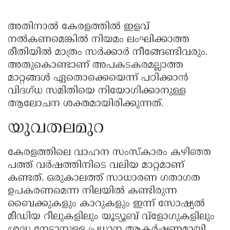
അതിനാൽ കേരളത്തിൽ ഇളവ്
നൽകണമെങ്കിൽ നിയമം ലംഘിക്കാത്ത
രീതിയിൽ മാത്രം സർക്കാർ നീങ്ങേണ്ടിവരും.
അതുകൊണ്ടാണ് അപകടകരമല്ലാത്ത
മാറ്റങ്ങൾ ഏതൊക്കെയെന്ന് പഠിക്കാൻ
വിദഗ്ധ സമിതിയെ നിയോഗിക്കാനുള്ള
ആലോചന ശക്തമായിരിക്കുന്നത്.
യുവതലമുറ
കേരളത്തിലെ വാഹന സംസ്കാരം കഴിഞ്ഞ
പത്ത് വർഷത്തിനിടെ വലിയ മാറ്റമാണ്
കണ്ടത്. ഒരുകാലത്ത് സാധാരണ ഗതാഗത
ഉപകരണമെന്ന നിലയിൽ കണ്ടിരുന്ന
ബൈക്കുകളും കാറുകളും ഇന്ന് സോഷ്യൽ
മീഡിയ റീലുകളിലും യൂട്യൂബ് വ്‌ളോഗുകളിലും
ശ്രദ്ധ നേടാനുള്ള പ്രധാന ആകർഷണമായി