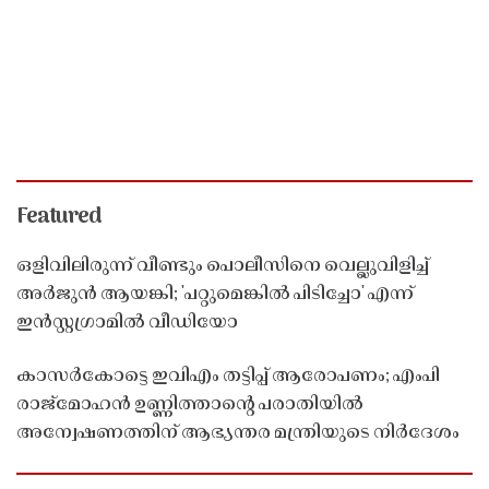
Featured
ഒളിവിലിരുന്ന് വീണ്ടും പൊലീസിനെ വെല്ലുവിളിച്ച്
അർജുൻ ആയങ്കി; 'പറ്റുമെങ്കിൽ പിടിച്ചോ' എന്ന്
ഇൻസ്റ്റഗ്രാമിൽ വീഡിയോ
കാസർകോട്ടെ ഇവിഎം തട്ടിപ്പ് ആരോപണം; എംപി
രാജ്‌മോഹൻ ഉണ്ണിത്താന്റെ പരാതിയിൽ
അന്വേഷണത്തിന് ആഭ്യന്തര മന്ത്രിയുടെ നിർദേശം