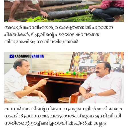
അഡൂർ മഹാലിംഗേശ്വര ക്ഷേത്രത്തിൽ പുരാതന
പീരങ്കികൾ; ടിപ്പുവിൻ്റെ പടയോട്ട കാലത്തെ
തിരുശേഷിപ്പെന്ന് വിലയിരുത്തൽ
കാസർകോടിൻ്റെ വികസന പ്രശ്നങ്ങളിൽ അടിയന്തര
നടപടി; 3 പ്രധാന ആവശ്യങ്ങൾക്ക് മുഖ്യമന്ത്രി വി ഡി
സതീശൻ്റെ ഉറപ്പ് ലഭിച്ചതായി എംഎൽഎ കല്ലട്ര