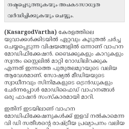
നഷ്ടപ്പെടുത്തുകയും അപകടസാധ്യത
വർദ്ധിപ്പിക്കുകയും ചെയ്യും.
(KasargodVartha)
കേരളത്തിലെ
യുവാക്കൾക്കിടയിൽ ഏറ്റവും കൂടുതൽ ചർച്ച
ചെയ്യപ്പെടുന്ന വിഷയങ്ങളിൽ ഒന്നാണ് വാഹന
മോഡിഫിക്കേഷൻ. ബൈക്കുകളും കാറുകളും
സ്വന്തം സ്റ്റൈലിൽ മാറ്റി റോഡിലിറക്കുക
എന്നത് ഇന്നത്തെ പുതുതലമുറയുടെ വലിയ
ആവേശമാണ്. സോഷ്യൽ മീഡിയയുടെ
സ്വാധീനവും സിനിമകളുടെ ട്രെൻഡുകളും
ചേർന്നപ്പോൾ മോഡിഫൈഡ് വാഹനങ്ങൾ
ഒരു ഫാഷൻ സംസ്കാരമായി മാറി.
ഇതിന് ഇടയിലാണ് വാഹന
മോഡിഫിക്കേഷനുകൾക്ക് ഇളവ് നൽകാമെന്ന
വി ഡി സതീശന്റെ രാഷ്ട്രീയ പ്രഖ്യാപനം വലിയ