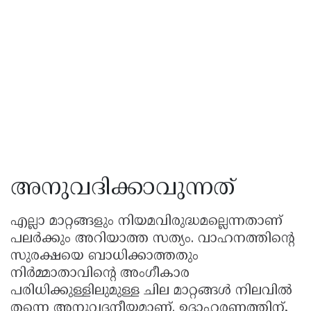
അനുവദിക്കാവുന്നത്
എല്ലാ മാറ്റങ്ങളും നിയമവിരുദ്ധമല്ലെന്നതാണ്
പലർക്കും അറിയാത്ത സത്യം. വാഹനത്തിന്റെ
സുരക്ഷയെ ബാധിക്കാത്തതും
നിർമ്മാതാവിന്റെ അംഗീകാര
പരിധിക്കുള്ളിലുമുള്ള ചില മാറ്റങ്ങൾ നിലവിൽ
തന്നെ അനുവദനീയമാണ്. ഉദാഹരണത്തിന്,