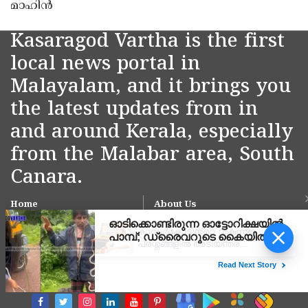
മാഹിൻ
Kasaragod Vartha is the first
local news portal in
Malayalam, and it brings you
the latest updates from in
and around Kerala, especially
from the Malabar area, South
Canara.
Home
About Us
Contact Us
Privacy Policy
കാസർകോടിൻ്റെ വികസന
പ്രശ്നങ്ങളിൽ അടിയന്തര
Grievance Redressal
Subscribe
നടപടി; 3 പ്രധാന
ആവശ്യങ്ങൾക്ക്
മുഖ്യമന്ത്രി വി ഡി
സതീശൻ്റെ ഉറപ്പ്
ലഭിച്ചതായി എംഎൽഎ