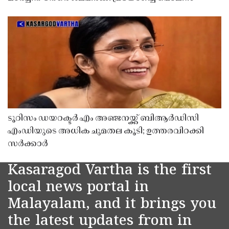
ടൂറിസം ഡയറക്ടർ എം അഞ്ജനയ്ക്ക് ബിആർഡിസി
എംഡിയുടെ അധിക ചുമതല കൂടി; ഉത്തരവിറക്കി
സർക്കാർ
Kasaragod Vartha is the first
local news portal in
Malayalam, and it brings you
the latest updates from in