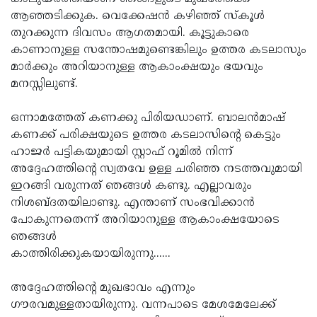
ആഞ്ഞടിക്കുക. വെക്കേഷന്‍ കഴിഞ്ഞ് സ്‌കൂള്‍
തുറക്കുന്ന ദിവസം ആഗതമായി. കൂട്ടുകാരെ
കാണാനുള്ള സന്തോഷമുണ്ടെങ്കിലും ഉത്തര കടലാസും
മാര്‍ക്കും അറിയാനുള്ള ആകാംക്ഷയും ഭയവും
മനസ്സിലുണ്ട്.
ഒന്നാമത്തേത് കണക്കു പിരിയഡാണ്. ബാലന്‍മാഷ്
കണക്ക് പരിക്ഷയുടെ ഉത്തര കടലാസിന്റെ കെട്ടും
ഹാജര്‍ പട്ടികയുമായി സ്റ്റാഫ് റൂമില്‍ നിന്ന്
അദ്ദേഹത്തിന്റെ സ്വതവേ ഉള്ള ചരിഞ്ഞ നടത്തവുമായി
ഇറങ്ങി വരുന്നത് ഞങ്ങള്‍ കണ്ടു. എല്ലാവരും
നിശബ്ദതയിലാണ്ടു. എന്താണ് സംഭവിക്കാന്‍
പോകുന്നതെന്ന് അറിയാനുള്ള ആകാംക്ഷയോടെ
ഞങ്ങള്‍
കാത്തിരിക്കുകയായിരുന്നു......
അദ്ദേഹത്തിന്റെ മുഖഭാവം എന്നും
ഗൗരവമുള്ളതായിരുന്നു. വന്നപാടെ മേശമേലേക്ക്