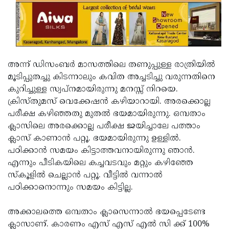
അന്ന് ഡിസംബര്‍ മാസത്തിലെ തണുപ്പുള്ള രാത്രിയില്‍
മൂടിപ്പുതച്ചു കിടന്നാലും കവിത അച്ചടിച്ചു വരുന്നതിനെ
കുറിച്ചുള്ള സ്വപ്നമായിരുന്നു മനസ്സ് നിറയെ.
ക്രിസ്തുമസ് വെക്കേഷന്‍ കഴിയാറായി. അരക്കൊല്ല
പരീക്ഷ കഴിഞ്ഞതു മുതല്‍ ഭയമായിരുന്നു. ഒമ്പതാം
ക്ലാസിലെ അരക്കൊല്ല പരീക്ഷ ജയിച്ചാലേ പത്താം
ക്ലാസ് കാണാന്‍ പറ്റൂ. ഭയമായിരുന്നു ഉള്ളില്‍.
പഠിക്കാന്‍ സമയം കിട്ടാത്തവനായിരുന്നു ഞാന്‍.
എന്നും പീടികയിലെ കച്ചവടവും മറ്റും കഴിഞ്ഞേ
സ്‌കൂളില്‍ ചെല്ലാന്‍ പറ്റൂ. വീട്ടില്‍ വന്നാല്‍
പഠിക്കാനൊന്നും സമയം കിട്ടില്ല.
അക്കാലത്തെ ഒമ്പതാം ക്ലാസെന്നാല്‍ ഭയപ്പെടേണ്ട
ക്ലാസാണ്. കാരണം എസ് എസ് എല്‍ സി ക്ക് 100%