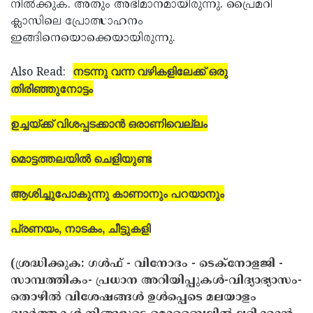
നില്‍ക്കുക. അതും അഭിമാനമായിരുന്നു. പ്രൈമറി
ക്ലാസിലെ പ്രോത്സാഹനം
ഇങ്ങിനെയൊക്കെയായിരുന്നു.
നടന്നു വന്ന വഴികളിലേക്ക് ഒരു
Also Read:
തിരിഞ്ഞുനോട്ടം
ഉച്ചയ്ക്ക് വിശപ്പടക്കാന്‍ ഒരാണിവെല്ലം
മൊട്ടത്തലയില്‍ ചെളിയുണ്ട
ആശിച്ചുപോകുന്നു കാണാനും പറയാനും
പ്രണയം, നാടകം, ചീട്ടുകളി
(ശ്രദ്ധിക്കുക: ഗൾഫ് - വിനോദം - ടെക്നോളജി -
സാമ്പത്തികം- പ്രധാന അറിയിപ്പുകൾ-വിദ്യാഭ്യാസം-
തൊഴിൽ വിശേഷങ്ങൾ ഉൾപ്പെടെ മലയാളം