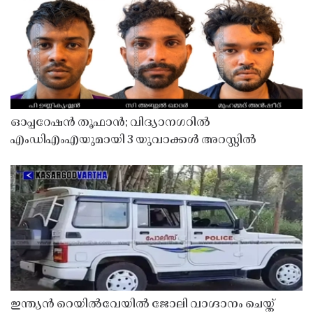
ഓപ്പറേഷൻ തൂഫാൻ; വിദ്യാനഗറിൽ
എംഡിഎംഎയുമായി 3 യുവാക്കൾ അറസ്റ്റിൽ
ഇന്ത്യൻ റെയിൽവേയിൽ ജോലി വാഗ്ദാനം ചെയ്ത്