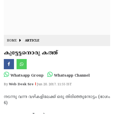
Fitr
May
Day
Eid
Al
Independence
Ad'ha
Day
Onam
HOME
ARTICLE
J&K
State
കുട്ടേട്ടനൊരു കത്ത്
Haryana
Assembly
State
Diwali
Elections
Assembly
Christmas
Whatsapp Group
Whatsapp Channel
Elections
New-
By
Web Desk Sre
Jun 20, 2017, 11:55 IST
Year
Republic
നടന്നു വന്ന വഴികളിലേക്ക് ഒരു തിരിഞ്ഞുനോട്ടം (ഭാഗം
Day
Budget
6)
Delhi