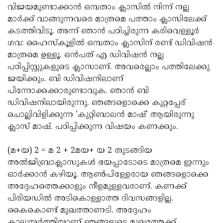
വിജയമുണ്ടാക്കാന്‍ ഒമ്പതാം ക്ലാസില്‍ നിന്ന് നല്ല
മാര്‍ക്ക് വാങ്ങുന്നവരെ മാത്രമെ പത്താം ക്ലാസിലേക്ക്
കടത്തിവിടൂ. അന്ന് ഞാന്‍ പഠിച്ചിരുന്ന കരിവെള്ളൂര്‍
ഗവ: ഹൈസ്‌കൂളില്‍ ഒമ്പതാം ക്ലാസിന് രണ്ട് ഡിവിഷന്‍
മാത്രമെ ഉള്ളൂ. ഒന്‍പത് എ ഡിവിഷന്‍ നല്ല
പഠിപ്പിസ്റ്റുകളുടെ ക്ലാസാണ്. അവരെല്ലാം പത്തിലേക്കു
ജയിക്കും. ബി ഡിവിഷനിലാണ്
പിന്നോക്കക്കാരുണ്ടാവുക. ഞാന്‍ ബി
ഡിവിഷനിലായിരുന്നു. ഞങ്ങളൊക്കെ കുറ്റപ്പേര്
ചൊല്ലിവിളിക്കുന്ന 'കുറ്റിബാലന്‍ മാഷ്' ആയിരുന്നു
ക്ലാസ് മാഷ്. പഠിപ്പിക്കുന്ന വിഷയം കണക്കും.
(മ+യ) 2 = മ 2 + 2മയ+ യ 2 തുടങ്ങിയ
അല്‍ജിബ്രാക്ലാസുകള്‍ ഭയപ്പാടോടെ മാത്രമെ ഇന്നും
ഓര്‍ക്കാന്‍ കഴിയൂ. ആണ്‍പിള്ളേരായ ഞങ്ങളൊക്കെ
അദ്ദേഹത്തെക്കാളും നീളമുള്ളവരാണ്. കണക്ക്
പിരിയഡില്‍ അടികൊള്ളാത്ത ദിവസങ്ങളില്ല.
കൈകൊണ്ട് മുഖത്താണടി. അദ്ദേഹം
കാലുയര്‍ത്തിയാണ് ഞങ്ങളുടെ മുഖത്തേക്ക്