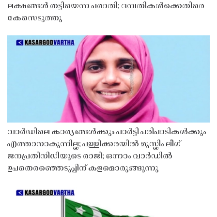
ലക്ഷങ്ങൾ തട്ടിയെന്ന പരാതി; ദമ്പതികൾക്കെതിരെ
കേസെടുത്തു
വാർഡിലെ കാര്യങ്ങൾക്കും പാർട്ടി പരിപാടികൾക്കും
എത്താനാകുന്നില്ല; പള്ളിക്കരയിൽ മുസ്ലിം ലീഗ്
ജനപ്രതിനിധിയുടെ രാജി; ഒന്നാം വാർഡിൽ
ഉപതെരഞ്ഞെടുപ്പിന് കളമൊരുങ്ങുന്നു