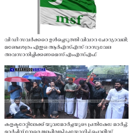
വി ഡി സവർക്കറെ ഉൾപ്പെടുത്തി വിവാദ ചോദ്യാവലി;
മഞ്ചേശ്വരം എഇഒ ആർഎസ്എസ് ദാസ്യവേല
അവസാനിപ്പിക്കണമെന്ന് എംഎസ്എഫ്
കളക്ടറേറ്റിലേക്ക് യുവമോർച്ചയുടെ പ്രതിഷേധ മാർച്ച്;
മാർച്ചിന് നേരെ ജലപീരങ്കി പ്രയോഗിച്ച് പൊലീസ്