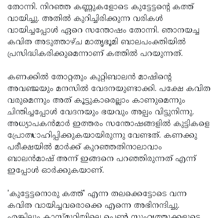
തോന്നി. നിറഞ്ഞ കണ്ണുകളോടെ കുട്ടേട്ടന്റെ കത്ത്
വായിച്ചു. അതില്‍ കുറിച്ചിരിക്കുന്ന വരികള്‍
വായിച്ചപ്പോള്‍ ഏറെ സന്തോഷം തോന്നി. ഞാനയച്ച
കവിത അടുത്താഴ്ച മാതൃഭൂമി ബാലപംക്തിയില്‍
പ്രസിദ്ധികരിക്കുമെന്നാണ് കത്തില്‍ പറയുന്നത്.
കണക്കില്‍ തോറ്റതും കുറ്റിബാലന്‍ മാഷിന്റെ
അവഞ്ജയും മനസില്‍ വേദനയുണ്ടാക്കി. പക്ഷേ കവിത
വരുമെന്നും അത് കൂട്ടുകാരെല്ലാം കാണുമെന്നും
ചിന്തിച്ചപ്പോള്‍ വേദനയും ഭയവും അല്പം വിട്ടുനിന്നു.
അധ്യാപകന്‍മാര്‍ ഇത്തരം സന്തോഷങ്ങളില്‍ കുട്ടികളെ
പ്രോത്സാഹിപ്പിക്കുകയായിരുന്നു വേണ്ടത്. കണക്കു
പരീക്ഷയില്‍ മാര്‍ക്ക് കുറഞ്ഞതിനാലാവാം
ബാലന്‍മാഷ് അന്ന് ഇങ്ങനെ പറഞ്ഞിരുന്നത് എന്ന്
ഇപ്പോള്‍ ഓര്‍ക്കുകയാണ്.
'കുട്ടേട്ടനൊരു കത്ത്' എന്ന തലക്കെട്ടോടെ വന്ന
കവിത വായിച്ചവരൊക്കെ എന്നെ അഭിനന്ദിച്ചു.
എങ്കിലും ക്ലാസ്മുറിയിലെ പെണ്‍ സുഹൃത്തുക്കളുടെ