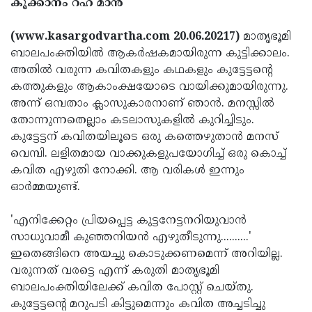
കൂക്കാനം റഹ് മാന്‍
Election
Maha
Shivarathri
International
(www.kasargodvartha.com 20.06.20217)
മാതൃഭൂമി
ബാലപംക്തിയില്‍ ആകര്‍ഷകമായിരുന്ന കുട്ടിക്കാലം.
Women's
Anti-
അതില്‍ വരുന്ന കവിതകളും കഥകളും കുട്ടേട്ടന്റെ
Day
Drug
Attukal
കത്തുകളും ആകാംക്ഷയോടെ വായിക്കുമായിരുന്നു.
അന്ന് ഒമ്പതാം ക്ലാസുകാരനാണ് ഞാന്‍. മനസ്സില്‍
Campaign
Pongala
Holi
തോന്നുന്നതെല്ലാം കടലാസുകളില്‍ കുറിച്ചിടും.
2025
2025
IPL
കുട്ടേട്ടന് കവിതയിലൂടെ ഒരു കത്തെഴുതാന്‍ മനസ്
വെമ്പി. ലളിതമായ വാക്കുകളുപയോഗിച്ച് ഒരു കൊച്ച്
2025
Eid
കവിത എഴുതി നോക്കി. ആ വരികള്‍ ഇന്നും
Al-
Waqf
ഓര്‍മ്മയുണ്ട്.
Fitr
Bill
Vishu
'എനിക്കേറ്റം പ്രിയപ്പെട്ട കുട്ടനേട്ടനറിയുവാന്‍
2025
Controversy
Festival
Good
സാധുവാമീ കുഞ്ഞനിയന്‍ എഴുതീടുന്നു..........'
ഇതെങ്ങിനെ അയച്ചു കൊടുക്കണമെന്ന് അറിയില്ല.
2025
Friday
Easter
വരുന്നത് വരട്ടെ എന്ന് കരുതി മാതൃഭൂമി
Observance
Sunday
By-
ബാലപംക്തിയിലേക്ക് കവിത പോസ്റ്റ് ചെയ്തു.
2025
കുട്ടേട്ടന്റെ മറുപടി കിട്ടുമെന്നും കവിത അച്ചടിച്ചു
2025
Election
Bihar