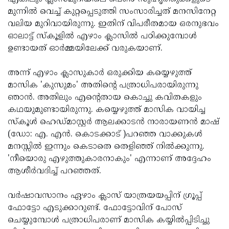
മുന്നില്‍ വെച്ച് കുറ്റപ്പെടുത്തി സംസാരിച്ചത് മനസിനേറ്റ
വലിയ മുറിവായിരുന്നു. ഇതിന് വിപരീതമായ ഒരനുഭവം
ഓലാട്ട് സ്‌കൂളില്‍ എഴാം ക്ലാസില്‍ പഠിക്കുമ്പോള്‍
ഉണ്ടായത് ഓര്‍മ്മയിലേക്ക് വരുകയാണ്.
അന്ന് എഴാം ക്ലാസുകാര്‍ ഒരുക്കിയ കയ്യെഴുത്ത്
മാസിക 'കുസുമം' അതിന്റെ പത്രാധിപരായിരുന്നു
ഞാന്‍. അതിലും എന്റെതായ കൊച്ചു കവിതകളും
കഥയുമുണ്ടായിരുന്നു. കയ്യെഴുത്ത് മാസിക വായിച്ച
സ്‌കൂള്‍ ഹെഡ്മാസ്റ്റര്‍ ആലക്കാടന്‍ നാരായണന്‍ മാഷ്
(ഡോ: എ. എന്‍. കൊടക്കാട് )പറഞ്ഞ വാക്കുകള്‍
മനസ്സില്‍ ഇന്നും കെടാതെ തെളിഞ്ഞ് നില്‍ക്കുന്നു.
'നീയൊരു എഴുത്തുകാരനാകും' എന്നാണ് അദ്ദേഹം
ആശീര്‍വദിച്ച് പറഞ്ഞത്.
വര്‍ഷാവസാനം ഏഴാം ക്ലാസ് യാത്രയയപ്പിന് ഗ്രൂപ്പ്
ഫോട്ടോ എടുക്കാറുണ്ട്. ഫോട്ടോവിന് പോസ്
ചെയ്യുമ്പോള്‍ പത്രാധിപരാണ് മാസിക കയ്യില്‍പ്പിടിച്ചു