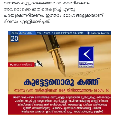
വന്നാല്‍ കൂട്ടുകാരെയൊക്കെ കാണിക്കണം
Updates
Assembly
Kerala
അവരൊക്കെ ഇതിനെകുറിച്ച് എന്തു
പറയുമെന്നറിയണം. ഇത്തരം മോഹങ്ങളുമായാണ്
Polls
Local
Look
ദിവസം എണ്ണിക്കഴിച്ചത്.
Body
Back
Election
2025