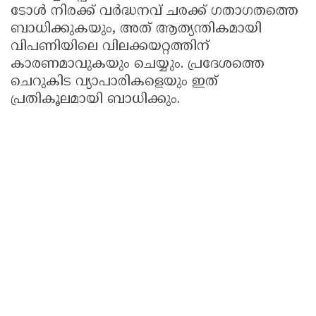
ടോൾ നിരക്ക് വർദ്ധനവ് ചരക്ക് ഗതാഗതത്തെ
ബാധിക്കുകയും, അത് ആത്യന്തികമായി
വിപണിയിലെ വിലക്കയറ്റത്തിന്
കാരണമാവുകയും ചെയ്യും. പ്രദേശത്തെ
ചെറുകിട വ്യാപാരികളെയും ഇത്
പ്രതികൂലമായി ബാധിക്കും.