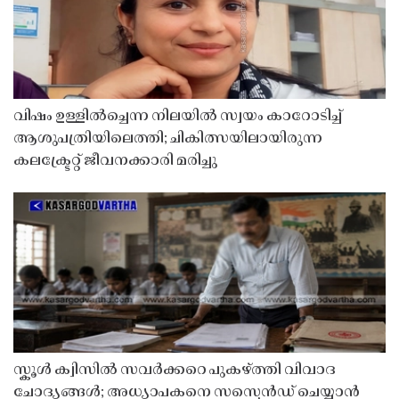
വിഷം ഉള്ളിൽച്ചെന്ന നിലയിൽ സ്വയം കാറോടിച്ച്
ആശുപത്രിയിലെത്തി; ചികിത്സയിലായിരുന്ന
കലക്ട്രേറ്റ് ജീവനക്കാരി മരിച്ചു
സ്കൂൾ ക്വിസിൽ സവർക്കറെ പുകഴ്ത്തി വിവാദ
ചോദ്യങ്ങൾ; അധ്യാപകനെ സസ്പെൻഡ് ചെയ്യാൻ