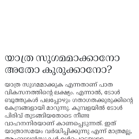
യാത്ര സുഗമമാക്കാനോ
അതോ കുരുക്കാനോ?
യാത്ര സുഗമമാക്കുക എന്നതാണ് പാത
വികസനത്തിന്റെ ലക്ഷ്യം. എന്നാൽ, ടോൾ
ബൂത്തുകൾ പലപ്പോഴും ഗതാഗതക്കുരുക്കിന്റെ
കേന്ദ്രങ്ങളായി മാറുന്നു. കുമ്പളയിൽ ടോൾ
പിരിവ് തുടങ്ങിയതോടെ നീണ്ട
വാഹനനിരയാണ് കാണപ്പെടുന്നത്. ഇത്
യാത്രാസമയം വർദ്ധിപ്പിക്കുന്നു എന്ന് മാത്രമല്ല,