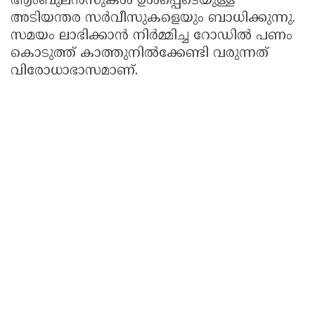
ആംബുലൻസുകൾ ഉൾപ്പെടെയുള്ള
അടിയന്തര സർവീസുകളെയും ബാധിക്കുന്നു.
സമയം ലാഭിക്കാൻ നിർമ്മിച്ച റോഡിൽ പണം
കൊടുത്ത് കാത്തുനിൽക്കേണ്ടി വരുന്നത്
വിരോധാഭാസമാണ്.