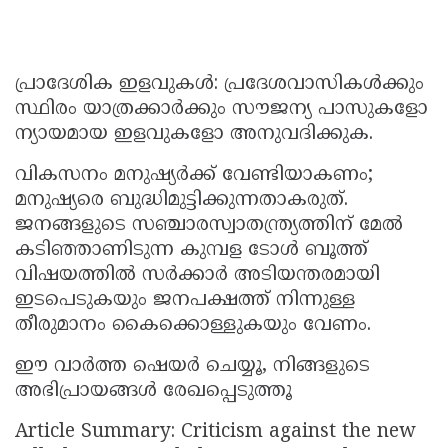
പ്രാദേശിക ഇളവുകൾ: പ്രദേശവാസികൾക്കും
സ്ഥിരം യാത്രക്കാർക്കും സൗജന്യ പാസുകളോ
ന്യായമായ ഇളവുകളോ അനുവദിക്കുക.
വികസനം മനുഷ്യർക്ക് വേണ്ടിയാകണം;
മനുഷ്യരെ ബുദ്ധിമുട്ടിക്കുന്നതാകരുത്.
ജനങ്ങളുടെ സഞ്ചാരസ്വാതന്ത്ര്യത്തിന് മേൽ
കടിഞ്ഞാണിടുന്ന കുമ്പള ടോൾ ബൂത്ത്
വിഷയത്തിൽ സർക്കാർ അടിയന്തരമായി
ഇടപെടുകയും ജനപക്ഷത്ത് നിന്നുള്ള
തീരുമാനം കൈക്കൊള്ളുകയും വേണം.
ഈ വാർത്ത ഷെയർ ചെയ്യൂ, നിങ്ങളുടെ
അഭിപ്രായങ്ങൾ രേഖപ്പെടുത്തൂ
Article Summary: Criticism against the new