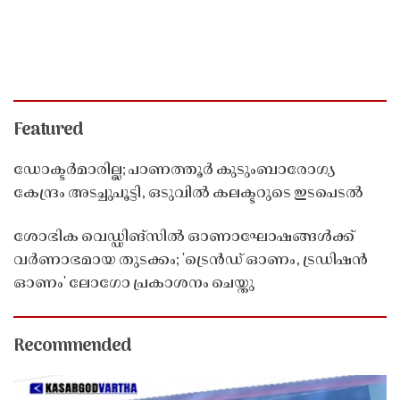
Featured
ഡോക്ടർമാരില്ല; പാണത്തൂർ കുടുംബാരോഗ്യ
കേന്ദ്രം അടച്ചുപൂട്ടി, ഒടുവിൽ കലക്ടറുടെ ഇടപെടൽ
ശോഭിക വെഡ്ഡിങ്സിൽ ഓണാഘോഷങ്ങൾക്ക്
വർണാഭമായ തുടക്കം; 'ട്രെൻഡ് ഓണം, ട്രഡിഷൻ
ഓണം' ലോഗോ പ്രകാശനം ചെയ്തു
Recommended