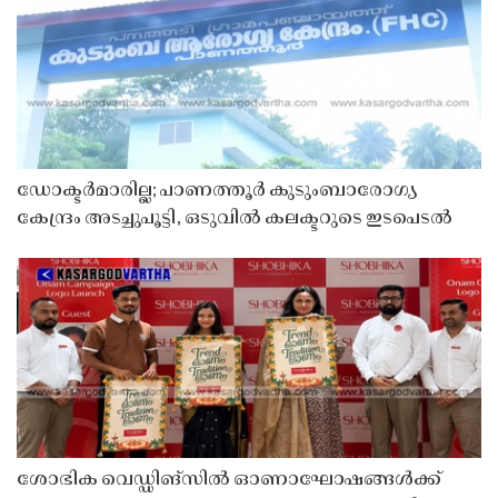
ഡോക്ടർമാരില്ല; പാണത്തൂർ കുടുംബാരോഗ്യ
കേന്ദ്രം അടച്ചുപൂട്ടി, ഒടുവിൽ കലക്ടറുടെ ഇടപെടൽ
ശോഭിക വെഡ്ഡിങ്സിൽ ഓണാഘോഷങ്ങൾക്ക്