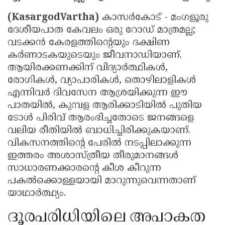
(KasargodVartha)
കാസർകോട് - മംഗളൂരു
ദേശീയപാത കേവലം ഒരു റോഡ് മാത്രമല്ല;
വടക്കൻ കേരളത്തിന്റെയും ദക്ഷിണ
കർണാടകയുടെയും ജീവനാഡിയാണ്.
ആയിരക്കണക്കിന് വിദ്യാർത്ഥികൾ,
രോഗികൾ, വ്യാപാരികൾ, തൊഴിലാളികൾ
എന്നിവർ ദിവസേന ആശ്രയിക്കുന്ന ഈ
പാതയിൽ, കുമ്പള ആരിക്കാടിയിൽ പുതിയ
ടോൾ പിരിവ് ആരംഭിച്ചതോടെ ജനങ്ങളെ
വലിയ രീതിയിൽ ബാധിച്ചിരിക്കുകയാണ്.
വികസനത്തിന്റെ പേരിൽ നടപ്പിലാക്കുന്ന
ഇത്തരം അശാസ്ത്രീയ തീരുമാനങ്ങൾ
സാധാരണക്കാരന്റെ കീശ കീറുന്ന
പകൽക്കൊള്ളയായി മാറുന്നുവെന്നതാണ്
യാഥാർത്ഥ്യം.
ദൂരപരിധിയിലെ അപാകത