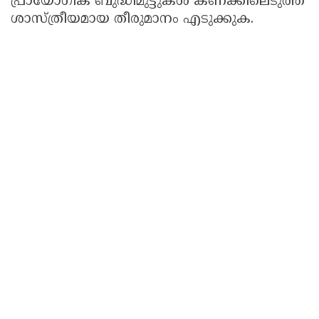
പ്രായോഗിക ബുദ്ധിമുട്ടുകൾ കണക്കിലെടുത്ത്
ശാസ്ത്രീയമായ തീരുമാനം എടുക്കുക.