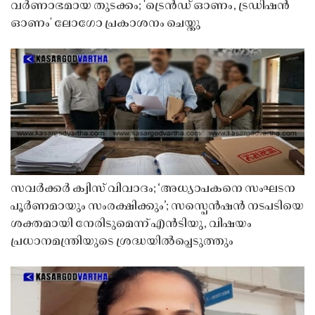
വർണാഭമായ തുടക്കം; 'ട്രെൻഡ് ഓണം, ട്രഡിഷൻ
ഓണം' ലോഗോ പ്രകാശനം ചെയ്തു
സവർക്കർ ക്വിസ് വിവാദം; ‘അധ്യാപകനെ സംഘടന
പൂർണമായും സംരക്ഷിക്കും’; സസ്പെൻഷൻ നടപടിയെ
ശക്തമായി നേരിടുമെന്ന് എൻടിയു, വിഷയം
പ്രധാനമന്ത്രിയുടെ ശ്രദ്ധയിൽപ്പെടുത്തും