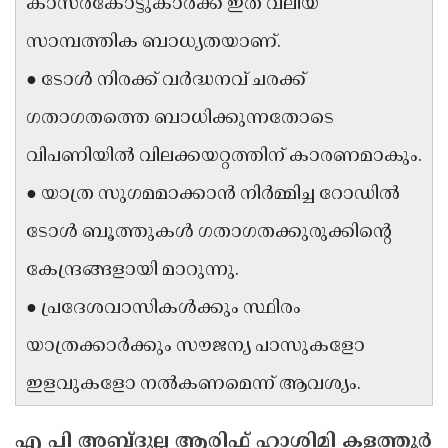
കാസർകോട്ടുകാർക്ക് ഇത് വലിയ
Updates
Assembly
Kerala
സാമ്പത്തിക ബാധ്യതയാണ്.
Polls
Local
Look
● ടോൾ നിരക്ക് വർദ്ധനവ് ചരക്ക്
Body
Back
ഗതാഗതത്തെ ബാധിക്കുന്നതോടെ
Election
2025
വിപണിയിൽ വിലക്കയറ്റത്തിന് കാരണമാകും.
● യാത്ര സുഗമമാക്കാൻ നിർമ്മിച്ച റോഡിൽ
ടോൾ ബൂത്തുകൾ ഗതാഗതക്കുരുക്കിന്റെ
കേന്ദ്രങ്ങളായി മാറുന്നു.
● പ്രദേശവാസികൾക്കും സ്ഥിരം
യാത്രക്കാർക്കും സൗജന്യ പാസുകളോ
ഇളവുകളോ നൽകണമെന്ന് ആവശ്യം.
എ പി അബ്ദുല്ല ആരിഫ് ഹാശിമി കളത്തൂർ