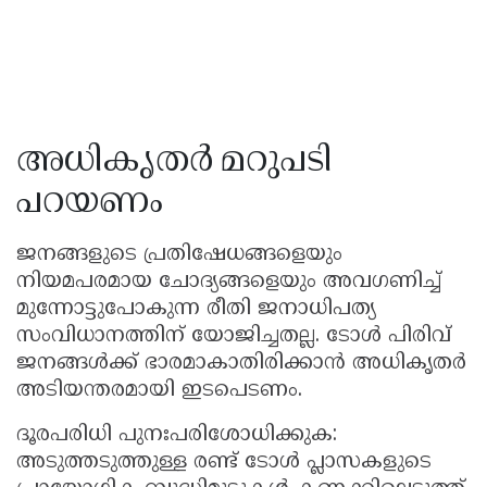
അധികൃതർ മറുപടി
പറയണം
ജനങ്ങളുടെ പ്രതിഷേധങ്ങളെയും
നിയമപരമായ ചോദ്യങ്ങളെയും അവഗണിച്ച്
മുന്നോട്ടുപോകുന്ന രീതി ജനാധിപത്യ
സംവിധാനത്തിന് യോജിച്ചതല്ല. ടോൾ പിരിവ്
ജനങ്ങൾക്ക് ഭാരമാകാതിരിക്കാൻ അധികൃതർ
അടിയന്തരമായി ഇടപെടണം.
ദൂരപരിധി പുനഃപരിശോധിക്കുക:
അടുത്തടുത്തുള്ള രണ്ട് ടോൾ പ്ലാസകളുടെ