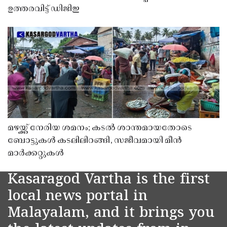
ഉത്തരവിട്ട് ഡിജിഇ
മഴയ്ക്ക് നേരിയ ശമനം; കടൽ ശാന്തമായതോടെ
ബോട്ടുകൾ കടലിലിറങ്ങി, സജീവമായി മീൻ
മാർക്കറ്റുകൾ
Kasaragod Vartha is the first
local news portal in
Malayalam, and it brings you