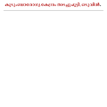
കുടുംബാരോഗ്യ കേന്ദ്രം അടച്ചുപൂട്ടി, ഒടുവിൽ
കലക്ടറുടെ ഇടപെടൽ