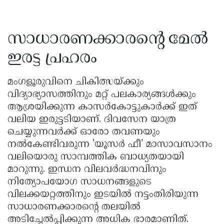
സാധാരണക്കാരന്റെ മേൽ
ഇരട്ട പ്രഹരം
മംഗളൂരുവിനെ ചികിത്സയ്ക്കും
വിദ്യാഭ്യാസത്തിനും മറ്റ് പലകാര്യങ്ങൾക്കും
ആശ്രയിക്കുന്ന കാസർകോട്ടുകാർക്ക് ഇത്
വലിയ ഇരുട്ടടിയാണ്. ദിവസേന യാത്ര
ചെയ്യുന്നവർക്ക് ഓരോ തവണയും
നൽകേണ്ടിവരുന്ന 'യൂസർ ഫീ' മാസാവസാനം
വലിയൊരു സാമ്പത്തിക ബാധ്യതയായി
മാറുന്നു. ഇന്ധന വിലവർദ്ധനവിനും
നിത്യോപയോഗ സാധനങ്ങളുടെ
വിലക്കയറ്റത്തിനും ഇടയിൽ നട്ടംതിരിയുന്ന
സാധാരണക്കാരന്റെ തലയിൽ
അടിച്ചേൽപ്പിക്കുന്ന അധിക ഭാരമാണിത്.