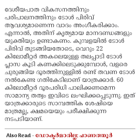
ദേശീയപാത വികസനത്തിനും
പരിപാലനത്തിനും ടോൾ പിരിവ്
ആവശ്യമാണെന്ന വാദം അംഗീകരിക്കാം.
എന്നാൽ, അതിന് കൃത്യമായ മാനദണ്ഡങ്ങളും
യുക്തിയും ഉണ്ടാകണം. കുമ്പളയിൽ ടോൾ
പിരിവ് തുടങ്ങിയതോടെ, വെറും 22
കിലോമീറ്റർ അകലെയുള്ള തലപ്പാടി ടോൾ
പ്ലാസ കൂടി കണക്കിലെടുക്കുമ്പോൾ, വളരെ
ചുരുങ്ങിയ ദൂരത്തിനുള്ളിൽ രണ്ട് തവണ ടോൾ
നൽകേണ്ട ഗതികേടിലാണ് യാത്രക്കാർ. 60
കിലോമീറ്റർ ദൂരപരിധി പാലിക്കണമെന്ന
സാമാന്യ തത്വം ഇവിടെ ലംഘിക്കപ്പെടുന്നു. ഇത്
യാത്രക്കാരുടെ സാമ്പത്തിക ശേഷിയെ
മാത്രമല്ല, ക്ഷമയെയും പരീക്ഷിക്കുന്ന
നടപടിയാണ്.
Also Read -
ഡോക്ടർമാരില്ല; പാണത്തൂർ