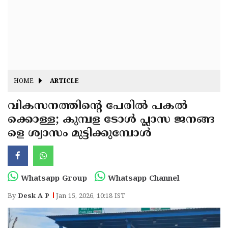
Fitr
May
Day
Eid
Al
Independence
Ad'ha
Day
Onam
HOME
ARTICLE
J&K
State
വികസനത്തിന്റെ പേരിൽ പകൽ
Haryana
ക്കൊള്ള; കുമ്പള ടോൾ പ്ലാസ ജനങ്ങ
Assembly
State
Diwali
ളെ ശ്വാസം മുട്ടിക്കുമ്പോൾ
Elections
Assembly
Christmas
Elections
New-
Year
Republic
Whatsapp Group
Whatsapp Channel
Day
Budget
By
Desk A P
Jan 15, 2026, 10:18 IST
Delhi