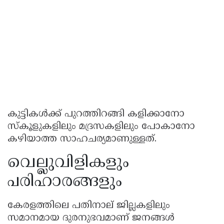
കുട്ടികൾക്ക് പുറത്തിറങ്ങി കളിക്കാനോ
സ്കൂളുകളിലും മദ്രസകളിലും പോകാനോ
കഴിയാത്ത സാഹചര്യമാണുള്ളത്.
വെല്ലുവിളികളും
പരിഹാരങ്ങളും
കേരളത്തിലെ പതിനാല് ജില്ലകളിലും
സമാനമായ ദുരനുഭവമാണ് ജനങ്ങൾ