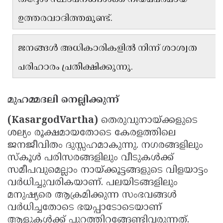
Updates
Assembly
Kerala
ഉത്തരവാദിത്തമുണ്ട്.
Polls
Local
Look
ജനങ്ങൾ അധികാരികളിൽ നിന്ന് ശാശ്വത
Body
Back
Election
പരിഹാരം പ്രതീക്ഷിക്കുന്നു.
2025
മുഹമ്മദലി നെല്ലിക്കുന്ന്
(KasargodVartha)
തെരുവുനായ്ക്കളുടെ
ശല്യം രൂക്ഷമായതോടെ കേരളത്തിലെ
ജനജീവിതം ദുസ്സഹമാകുന്നു. നഗരങ്ങളിലും
സ്കൂൾ പരിസരങ്ങളിലും വീടുകൾക്ക്
സമീപവുമെല്ലാം നായ്ക്കൂട്ടങ്ങളുടെ വിളയാട്ടം
വർധിച്ചുവരികയാണ്. പലയിടങ്ങളിലും
മനുഷ്യരെ ആക്രമിക്കുന്ന സംഭവങ്ങൾ
വർധിച്ചതോടെ ഭയപ്പാടോടെയാണ്
ആളുകൾക്ക് പുറത്തിറങ്ങേണ്ടിവരുന്നത്.