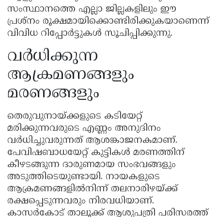
സംസ്ഥാനത്തെ എല്ലാ ജില്ലകളിലും ഈ
പ്രശ്നം രൂക്ഷമായിക്കൊണ്ടിരിക്കുകയാണെന്ന്
വിവിധ റിപ്പോർട്ടുകൾ സൂചിപ്പിക്കുന്നു.
വർധിക്കുന്ന
ആക്രമണങ്ങളും
മരണങ്ങളും
തെരുവുനായ്ക്കളുടെ കടിയേറ്റ്
മരിക്കുന്നവരുടെ എണ്ണം അനുദിനം
വർധിച്ചുവരുന്നത് ആശങ്കാജനകമാണ്.
പേവിഷബാധയേറ്റ് കുട്ടികൾ മരണത്തിന്
കീഴടങ്ങുന്ന ദാരുണമായ സംഭവങ്ങളും
അടുത്തിടെയുണ്ടായി. നായകളുടെ
ആക്രമണങ്ങളിൽനിന്ന് തലനാരിഴയ്ക്ക്
രക്ഷപ്പെടുന്നവരും നിരവധിയാണ്.
കാസർകോട് താലൂക്ക് ആശുപത്രി പരിസരത്ത്