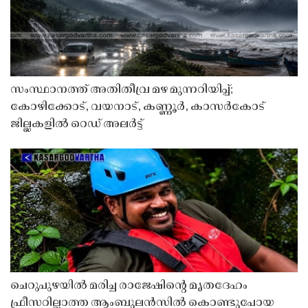
സംസ്ഥാനത്ത് അതിതീവ്ര മഴ മുന്നറിയിപ്പ്;
കോഴിക്കോട്, വയനാട്, കണ്ണൂർ, കാസർകോട്
ജില്ലകളിൽ റെഡ് അലർട്ട്
ചെറുപുഴയിൽ മരിച്ച രാജേഷിൻ്റെ മൃതദേഹം
ഫ്രീസറില്ലാത്ത ആംബുലൻസിൽ കൊണ്ടുപോയ