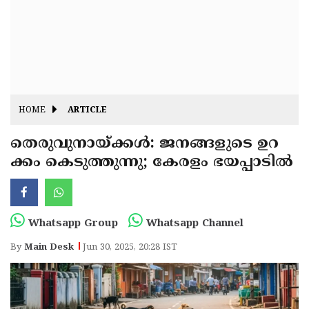
Fitr
May
Day
Eid
Al
Independence
Ad'ha
Day
Onam
HOME
ARTICLE
J&K
State
തെരുവുനായ്ക്കൾ: ജനങ്ങളുടെ ഉറ
Haryana
ക്കം കെടുത്തുന്നു; കേരളം ഭയപ്പാടിൽ
Assembly
State
Diwali
Elections
Assembly
Christmas
Elections
New-
Whatsapp Group
Whatsapp Channel
Year
Republic
By
Main Desk
Jun 30, 2025, 20:28 IST
Day
Budget
Delhi