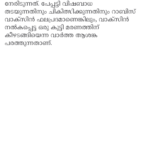
നേരിടുന്നത്. പേപ്പട്ടി വിഷബാധ
തടയുന്നതിനും ചികിത്സിക്കുന്നതിനും റാബിസ്
വാക്സിൻ ഫലപ്രദമാണെങ്കിലും, വാക്സിൻ
നൽകപ്പെട്ട ഒരു കുട്ടി മരണത്തിന്
കീഴടങ്ങിയെന്ന വാർത്ത ആശങ്ക
പരത്തുന്നതാണ്.