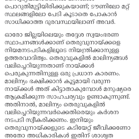
പൊറുതിമുട്ടിയിരിക്കുകയാണ്; ടൗണിലോ മറ്റ്
സ്ഥലങ്ങളിലോ പേടി കൂടാതെ പോകാൻ
സാധിക്കാത്ത ദുരവസ്ഥയിലാണ് അവർ.
ഓരോ ജില്ലയിലെയും തദ്ദേശ സ്വയംഭരണ
സ്ഥാപനങ്ങൾക്കാണ് തെരുവുനായ്ക്കളെ
നിയമനടപടികളിലൂടെ നിയന്ത്രിക്കാനുള്ള
ഉത്തരവാദിത്വം. തെരുവുകളിൽ മാലിന്യങ്ങൾ
വലിച്ചെറിയുന്നതാണ് നായ്ക്കൾ
പെരുകുന്നതിനുള്ള ഒരു പ്രധാന കാരണം.
മാലിന്യം ഭക്ഷിക്കാൻ കൂട്ടമായി വരുന്ന
നായ്ക്കൾ അത് കിട്ടാതാകുമ്പോൾ മനുഷ്യരെ
ആക്രമിക്കുന്ന സാഹചര്യവും ഉണ്ടാകുന്നുണ്ട്.
അതിനാൽ, മാലിന്യം തെരുവുകളിൽ
വലിച്ചെറിയുന്നവർക്കെതിരെയും കർശന
നടപടി സ്വീകരിക്കണം. ഇനിയും
തെരുവുനായ്ക്കളുടെ കടിയേറ്റ് ജീവിക്കണോ
അതോ അധികാരികൾ ഇതിന് ശാശ്വത