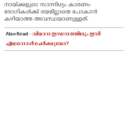
നായ്ക്കളുടെ സാന്നിധ്യം കാരണം
രോഗികൾക്ക് ഭയമില്ലാതെ പോകാൻ
കഴിയാത്ത അവസ്ഥയാണുള്ളത്.
Also Read -
വിമാന ഇന്ധനത്തിലും ഇനി
എഥനോൾ ചേർക്കുമോ?