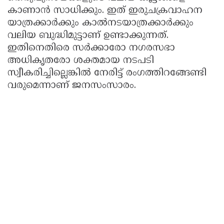
കാണാൻ സാധിക്കും. ഇത് ഇരുചക്രവാഹന
യാത്രക്കാർക്കും കാൽനടയാത്രക്കാർക്കും
വലിയ ബുദ്ധിമുട്ടാണ് ഉണ്ടാക്കുന്നത്.
ഇതിനെതിരെ സർക്കാരോ നഗരസഭാ
അധികൃതരോ ശക്തമായ നടപടി
സ്വീകരിച്ചില്ലെങ്കിൽ നേരിട്ട് രംഗത്തിറങ്ങേണ്ടി
വരുമെന്നാണ് ജനസംസാരം.