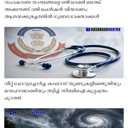
സഹകരണ സംഘങ്ങളെ ഒഴിവാക്കി ബാങ്ക്
അക്കൗണ്ട് വഴി പെൻഷൻ വിതരണം;
ആശയക്കുഴപ്പത്തിൽ ഗുണഭോക്താക്കൾ
നീറ്റ് ചോദ്യച്ചോർച്ച: കടലാസ് തുണ്ടുകളിലെഴുതിയും
മനഃപാഠമാക്കിയും തട്ടിപ്പ്; സിബിഐ കുറ്റപത്രം
പുറത്ത്