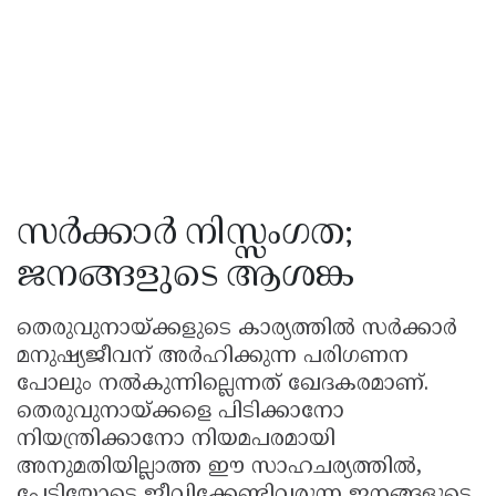
സർക്കാർ നിസ്സംഗത;
ജനങ്ങളുടെ ആശങ്ക
തെരുവുനായ്ക്കളുടെ കാര്യത്തിൽ സർക്കാർ
മനുഷ്യജീവന് അർഹിക്കുന്ന പരിഗണന
പോലും നൽകുന്നില്ലെന്നത് ഖേദകരമാണ്.
തെരുവുനായ്ക്കളെ പിടിക്കാനോ
നിയന്ത്രിക്കാനോ നിയമപരമായി
അനുമതിയില്ലാത്ത ഈ സാഹചര്യത്തിൽ,
പേടിയോടെ ജീവിക്കേണ്ടിവരുന്ന ജനങ്ങളുടെ