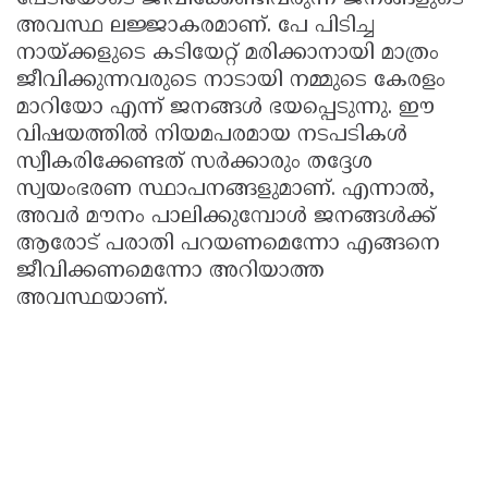
അവസ്ഥ ലജ്ജാകരമാണ്. പേ പിടിച്ച
നായ്ക്കളുടെ കടിയേറ്റ് മരിക്കാനായി മാത്രം
ജീവിക്കുന്നവരുടെ നാടായി നമ്മുടെ കേരളം
മാറിയോ എന്ന് ജനങ്ങൾ ഭയപ്പെടുന്നു. ഈ
വിഷയത്തിൽ നിയമപരമായ നടപടികൾ
സ്വീകരിക്കേണ്ടത് സർക്കാരും തദ്ദേശ
സ്വയംഭരണ സ്ഥാപനങ്ങളുമാണ്. എന്നാൽ,
അവർ മൗനം പാലിക്കുമ്പോൾ ജനങ്ങൾക്ക്
ആരോട് പരാതി പറയണമെന്നോ എങ്ങനെ
ജീവിക്കണമെന്നോ അറിയാത്ത
അവസ്ഥയാണ്.