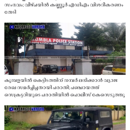
സംഭവം; വീഴ്ചയിൽ കണ്ണൂർ എഡിഎം വിശദീകരണം
തേടി
കുമ്പളയിൽ കെട്ടിടത്തിന് നമ്പർ ലഭിക്കാൻ വ്യാജ
രേഖ സമർപ്പിച്ചതായി പരാതി; പഞ്ചായത്ത്
സെക്രട്ടറിയുടെ പരാതിയിൽ പൊലീസ് കേസെടുത്തു