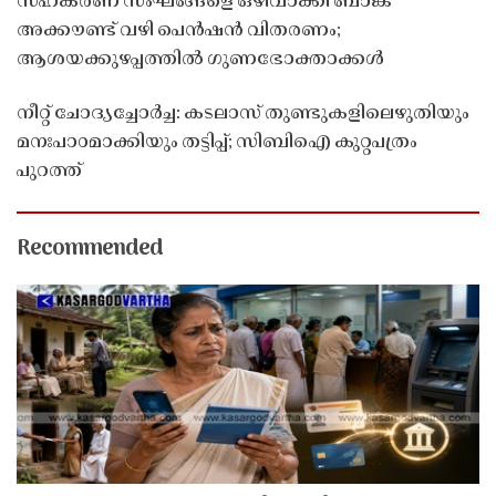
സഹകരണ സംഘങ്ങളെ ഒഴിവാക്കി ബാങ്ക്
അക്കൗണ്ട് വഴി പെൻഷൻ വിതരണം;
ആശയക്കുഴപ്പത്തിൽ ഗുണഭോക്താക്കൾ
നീറ്റ് ചോദ്യച്ചോർച്ച: കടലാസ് തുണ്ടുകളിലെഴുതിയും
മനഃപാഠമാക്കിയും തട്ടിപ്പ്; സിബിഐ കുറ്റപത്രം
പുറത്ത്
Recommended