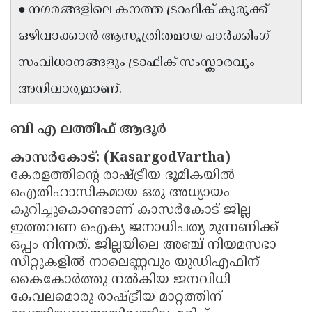
● നഗരങ്ങളിലെ കനത്ത ട്രാഫിക് കുരുക്ക്
ഒഴിവാക്കാൻ ആസൂത്രിതമായ പാർക്കിംഗ്
സംവിധാനങ്ങളും ട്രാഫിക് സംസ്കാരവും
അനിവാര്യമാണ്.
ബി എ ലത്തീഫ് ആദൂർ
കാസർകോട്: (KasargodVartha)
കേരളത്തിന്റെ രാഷ്ട്രീയ ഭൂമികയിൽ
ഐതിഹാസികമായ ഒരു അധ്യായം
കുറിച്ചുകൊണ്ടാണ് കാസർകോട് ജില്ല
ഇത്തവണ ഐക്യ ജനാധിപത്യ മുന്നണിക്ക്
ഒപ്പം നിന്നത്. ജില്ലയിലെ അഞ്ച് നിയമസഭാ
സീറ്റുകളിൽ നാലെണ്ണവും യുഡിഎഫിന്
കൈകോർത്തു നൽകിയ ജനവിധി
കേവലമൊരു രാഷ്ട്രീയ മാറ്റത്തിന്