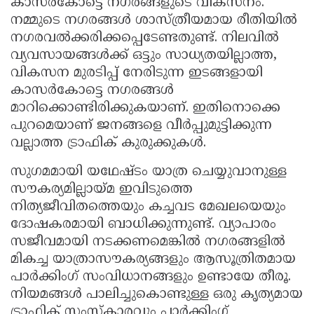
കാസർകോട്ടെ നഗരങ്ങളുടെ വികസനം.
നമ്മുടെ നഗരങ്ങൾ ശാസ്ത്രീയമായ രീതിയിൽ
നഗരവൽക്കരിക്കപ്പെടേണ്ടതുണ്ട്. നിലവിൽ
വ്യവസായങ്ങൾക്ക് ഒട്ടും സാധ്യതയില്ലാത്ത,
വികസന മുരടിപ്പ് നേരിടുന്ന ഇടങ്ങളായി
കാസർകോട്ടെ നഗരങ്ങൾ
മാറിക്കൊണ്ടിരിക്കുകയാണ്. ഇതിനൊക്കെ
പുറമെയാണ് ജനങ്ങളെ വീർപ്പുമുട്ടിക്കുന്ന
വല്ലാത്ത ട്രാഫിക് കുരുക്കുകൾ.
സുഗമമായി യഥേഷ്ടം യാത്ര ചെയ്യുവാനുള്ള
സൗകര്യമില്ലായ്മ ഇവിടുത്തെ
നിത്യജീവിതത്തെയും കച്ചവട മേഖലയെയും
ദോഷകരമായി ബാധിക്കുന്നുണ്ട്. വ്യാപാരം
സജീവമായി നടക്കണമെങ്കിൽ നഗരങ്ങളിൽ
മികച്ച യാത്രാസൗകര്യങ്ങളും ആസൂത്രിതമായ
പാർക്കിംഗ് സംവിധാനങ്ങളും ഉണ്ടായേ തീരൂ.
നിയമങ്ങൾ പാലിച്ചുകൊണ്ടുള്ള ഒരു കൃത്യമായ
ട്രാഫിക് സംസ്കാരവും പാർക്കിംഗ്