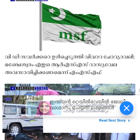
വി ഡി സവർക്കറെ ഉൾപ്പെടുത്തി വിവാദ ചോദ്യാവലി;
മഞ്ചേശ്വരം എഇഒ ആർഎസ്എസ് ദാസ്യവേല
അവസാനിപ്പിക്കണമെന്ന് എംഎസ്എഫ്
വാർഡിലെ കാര്യങ്ങൾക്കും
പാർട്ടി പരിപാടികൾക്കും
എത്താനാകുന്നില്ല;
പള്ളിക്കരയിൽ മുസ്ലിം ലീഗ്
ജനപ്രതിനിധിയുടെ രാജി;
ഒന്നാം വാർഡിൽ
ഉപതെരഞ്ഞെടുപ്പിന്