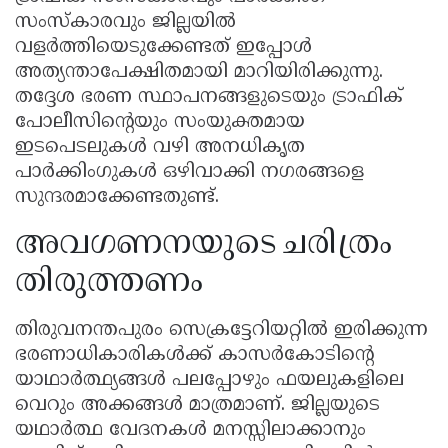
സംസ്കാരവും ജില്ലയിൽ
വളർത്തിയെടുക്കേണ്ടത് ഇപ്പോൾ
അത്യന്താപേക്ഷിതമായി മാറിയിരിക്കുന്നു.
തദ്ദേശ ഭരണ സ്ഥാപനങ്ങളുടെയും ട്രാഫിക്
പോലീസിന്റെയും സംയുക്തമായ
ഇടപെടലുകൾ വഴി അനധികൃത
പാർക്കിംഗുകൾ ഒഴിവാക്കി നഗരങ്ങളെ
സുന്ദരമാക്കേണ്ടതുണ്ട്.
അവഗണനയുടെ ചരിത്രം
തിരുത്തണം
തിരുവനന്തപുരം സെക്രട്ടേറിയറ്റിൽ ഇരിക്കുന്ന
ഭരണാധികാരികൾക്ക് കാസർകോടിന്റെ
യാഥാർത്ഥ്യങ്ങൾ പലപ്പോഴും ഫയലുകളിലെ
വെറും അക്കങ്ങൾ മാത്രമാണ്. ജില്ലയുടെ
യഥാർത്ഥ വേദനകൾ മനസ്സിലാക്കാനും