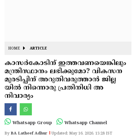
Fitr
May
Day
Eid
Al
Independence
Ad'ha
Day
Onam
HOME
ARTICLE
J&K
State
കാസർകോടിന് ഇത്തവണയെങ്കിലും
Haryana
മന്ത്രിസ്ഥാനം ലഭിക്കുമോ? വികസന
Assembly
State
Diwali
മുരടിപ്പിന് അറുതിവരുത്താൻ ജില്ല
Elections
Assembly
Christmas
യിൽ നിന്നൊരു പ്രതിനിധി അ
Elections
നിവാര്യം
New-
Year
Republic
Day
Budget
Whatsapp Group
Whatsapp Channel
Delhi
By
BA Latheef Adhur
Updated: May 16, 2026, 15:28 IST