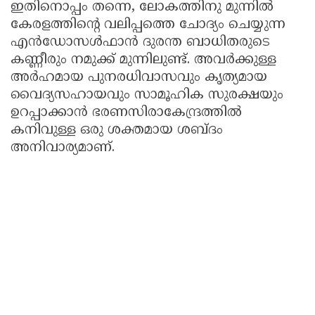
ഇതിനൊപ്പം തന്നെ, ലോകത്തിനു മുന്നിൽ
കേരളത്തിന്റെ വലിപ്പത്തെ ചോദ്യം ചെയ്യുന്ന
എൻഡോസൾഫാൻ ദുരന്ത ബാധിതരുടെ
കണ്ണീരും നമുക്ക് മുന്നിലുണ്ട്. അവർക്കുള്ള
അർഹമായ പുനരധിവാസവും കൃത്യമായ
വൈദ്യസഹായവും സാമൂഹിക സുരക്ഷയും
ഉറപ്പാക്കാൻ ഭരണസിരാകേന്ദ്രത്തിൽ
കനിവുള്ള ഒരു ശക്തമായ ശബ്ദം
അനിവാര്യമാണ്.