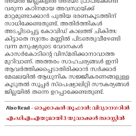
അയൽ ജില്ലകളിൽ അഭയം പ്രാപിക്കേണ്ടി
വരുന്ന കഠിനമായ അവസ്ഥയ്ക്ക്
മാറ്റമുണ്ടാക്കാൻ പുതിയ ഭരണകൂടത്തിന്
സാധിക്കേണ്ടതുണ്ട്. അതിർത്തികൾ
അടച്ചിടപ്പെട്ട കോവിഡ് കാലത്ത് ചികിത്സ
കിട്ടാതെ സ്വന്തം മണ്ണിൽ പിടഞ്ഞുവീഴേണ്ടി
വന്ന മനുഷ്യരുടെ വേദനകൾ
കാസർകോടിന്റെ വിസ്മരിക്കാനാവാത്ത
മുറിവാണ്. അത്തരം സാഹചര്യങ്ങൾ ഇനി
ആവർത്തിക്കപ്പെടാതിരിക്കാൻ സർക്കാർ
മേഖലയിൽ ആധുനിക സജ്ജീകരണങ്ങളുള്ള
കൂടുതൽ സൂപ്പർ സ്പെഷ്യാലിറ്റി സൗകര്യങ്ങൾ
ജില്ലയിൽ തന്നെ ഉറപ്പാക്കേണ്ടതുണ്ട്.
Also Read -
ഓപ്പറേഷൻ തൂഫാൻ; വിദ്യാനഗറിൽ
എംഡിഎംഎയുമായി 3 യുവാക്കൾ അറസ്റ്റിൽ