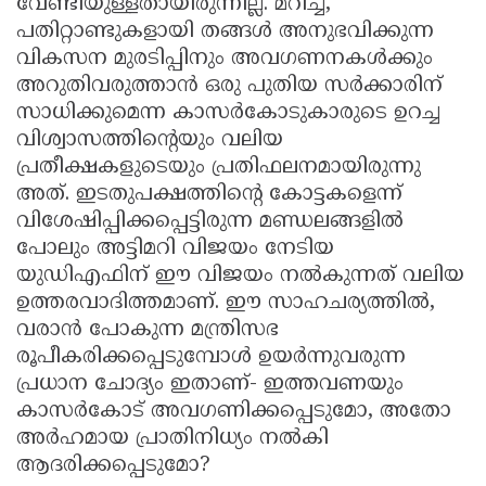
വേണ്ടിയുള്ളതായിരുന്നില്ല. മറിച്ച്,
പതിറ്റാണ്ടുകളായി തങ്ങൾ അനുഭവിക്കുന്ന
വികസന മുരടിപ്പിനും അവഗണനകൾക്കും
അറുതിവരുത്താൻ ഒരു പുതിയ സർക്കാരിന്
സാധിക്കുമെന്ന കാസർകോടുകാരുടെ ഉറച്ച
വിശ്വാസത്തിന്റെയും വലിയ
പ്രതീക്ഷകളുടെയും പ്രതിഫലനമായിരുന്നു
അത്. ഇടതുപക്ഷത്തിന്റെ കോട്ടകളെന്ന്
വിശേഷിപ്പിക്കപ്പെട്ടിരുന്ന മണ്ഡലങ്ങളിൽ
പോലും അട്ടിമറി വിജയം നേടിയ
യുഡിഎഫിന് ഈ വിജയം നൽകുന്നത് വലിയ
ഉത്തരവാദിത്തമാണ്. ഈ സാഹചര്യത്തിൽ,
വരാൻ പോകുന്ന മന്ത്രിസഭ
രൂപീകരിക്കപ്പെടുമ്പോൾ ഉയർന്നുവരുന്ന
പ്രധാന ചോദ്യം ഇതാണ്- ഇത്തവണയും
കാസർകോട് അവഗണിക്കപ്പെടുമോ, അതോ
അർഹമായ പ്രാതിനിധ്യം നൽകി
ആദരിക്കപ്പെടുമോ?