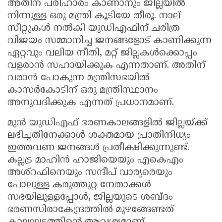
അതിന് പരിഹാരം കാണാനും ജില്ലയിൽ
നിന്നുള്ള ഒരു മന്ത്രി കൂടിയേ തീരൂ. നാല്
സീറ്റുകൾ നൽകി യുഡിഎഫിന് ചരിത്ര
വിജയം സമ്മാനിച്ച ജനങ്ങളോട് കാണിക്കുന്ന
ഏറ്റവും വലിയ നീതി, മറ്റ് ജില്ലകൾക്കൊപ്പം
വളരാൻ സഹായിക്കുക എന്നതാണ്. അതിന്
വരാൻ പോകുന്ന മന്ത്രിസഭയിൽ
കാസർകോടിന് ഒരു മന്ത്രിസ്ഥാനം
അനുവദിക്കുക എന്നത് പ്രധാനമാണ്.
മുൻ യുഡിഎഫ് ഭരണകാലങ്ങളിൽ ജില്ലയ്ക്ക്
ലഭിച്ചതിനേക്കാൾ ശക്തമായ പ്രാതിനിധ്യം
ഇത്തവണ ജനങ്ങൾ പ്രതീക്ഷിക്കുന്നുണ്ട്.
കല്ലട്ര മാഹിൻ ഹാജിയെയും എകെഎം
അശ്റഫിനെയും സന്ദീപ് വാര്യരെയും
പോലുള്ള കരുത്തുറ്റ നേതാക്കൾ
സഭയിലുള്ളപ്പോൾ, ജില്ലയുടെ ശബ്ദം
ഭരണസിരാകേന്ദ്രത്തിൽ മുഴങ്ങേണ്ടത്