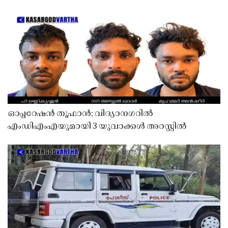
ഓപ്പറേഷൻ തൂഫാൻ; വിദ്യാനഗറിൽ
എംഡിഎംഎയുമായി 3 യുവാക്കൾ അറസ്റ്റിൽ