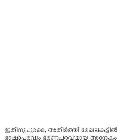
ഇതിനുപുറമെ, അതിർത്തി മേഖലകളിൽ
ഭാഷാപരവും ഭരണപരവുമായ അനേകം