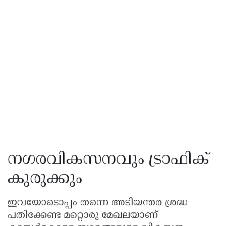
നഗരവികസനവും ട്രാഫിക്
കുരുക്കും
ഇവയോടൊപ്പം തന്നെ അടിയന്തര ശ്രദ്ധ
പതിക്കേണ്ട മറ്റൊരു മേഖലയാണ്