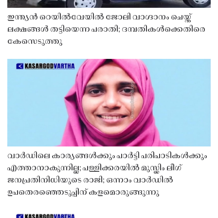
ഇന്ത്യൻ റെയിൽവേയിൽ ജോലി വാഗ്ദാനം ചെയ്ത്
ലക്ഷങ്ങൾ തട്ടിയെന്ന പരാതി; ദമ്പതികൾക്കെതിരെ
കേസെടുത്തു
വാർഡിലെ കാര്യങ്ങൾക്കും പാർട്ടി പരിപാടികൾക്കും
എത്താനാകുന്നില്ല; പള്ളിക്കരയിൽ മുസ്ലിം ലീഗ്
ജനപ്രതിനിധിയുടെ രാജി; ഒന്നാം വാർഡിൽ
ഉപതെരഞ്ഞെടുപ്പിന് കളമൊരുങ്ങുന്നു