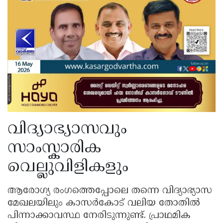
വിദ്യാഭ്യാസവും
സാംസ്കാരിക
വെല്ലുവിളികളും
ആരോഗ്യ രംഗത്തെപ്പോലെ തന്നെ വിദ്യാഭ്യാസ
മേഖലയിലും കാസർകോട് വലിയ തോതിൽ
പിന്നാക്കാവസ്ഥ നേരിടുന്നുണ്ട്. പ്രാഥമിക