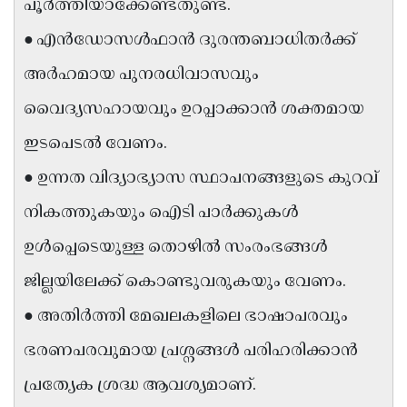
പൂർത്തിയാക്കേണ്ടതുണ്ട്.
Updates
Assembly
Kerala
● എൻഡോസൾഫാൻ ദുരന്തബാധിതർക്ക്
Polls
Local
Look
അർഹമായ പുനരധിവാസവും
Body
Back
വൈദ്യസഹായവും ഉറപ്പാക്കാൻ ശക്തമായ
Election
2025
ഇടപെടൽ വേണം.
● ഉന്നത വിദ്യാഭ്യാസ സ്ഥാപനങ്ങളുടെ കുറവ്
നികത്തുകയും ഐടി പാർക്കുകൾ
ഉൾപ്പെടെയുള്ള തൊഴിൽ സംരംഭങ്ങൾ
ജില്ലയിലേക്ക് കൊണ്ടുവരുകയും വേണം.
● അതിർത്തി മേഖലകളിലെ ഭാഷാപരവും
ഭരണപരവുമായ പ്രശ്നങ്ങൾ പരിഹരിക്കാൻ
പ്രത്യേക ശ്രദ്ധ ആവശ്യമാണ്.