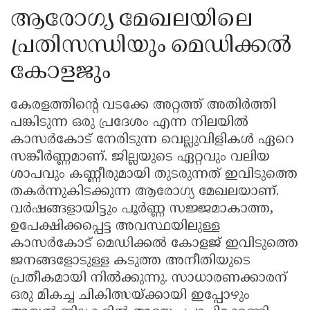
ആരോഗ്യ മേഖലയിലെ
പ്രതിസന്ധിയും മെഡിക്കൽ
കോളജും
കേരളത്തിന്റെ വടക്കേ അറ്റത്ത് അതിർത്തി
പങ്കിടുന്ന ഒരു പ്രദേശം എന്ന നിലയിൽ
കാസർകോട് നേരിടുന്ന വെല്ലുവിളികൾ ഏറെ
സങ്കീർണ്ണമാണ്. ജില്ലയുടെ ഏറ്റവും വലിയ
ശാപവും കണ്ണീരുമായി തുടരുന്നത് ഇവിടുത്തെ
തകർന്നുകിടക്കുന്ന ആരോഗ്യ മേഖലയാണ്.
വർഷങ്ങളായിട്ടും പൂർണ്ണ സജ്ജമാകാത്ത,
ഉപേക്ഷിക്കപ്പെട്ട അവസ്ഥയിലുള്ള
കാസർകോട് മെഡിക്കൽ കോളജ് ഇവിടുത്തെ
ജനങ്ങളോടുള്ള കടുത്ത അനീതിയുടെ
പ്രതീകമായി നിൽക്കുന്നു. സാധാരണക്കാരന്
ഒരു മികച്ച ചികിത്സയ്ക്കായി ഇപ്പോഴും