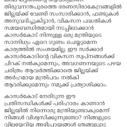
കാലഘട്ടത്തിന്റെ ആവശ്യമാണ്.
തിരുവനന്തപുരത്തെ ഭരണസിരാകേന്ദ്രങ്ങളിൽ
ജില്ലയ്ക്ക് വേണ്ടി സംസാരിക്കാൻ, ഫണ്ടുകൾ
അനുവദിച്ചുകിട്ടാൻ, വികസന പദ്ധതികൾ
സമയബന്ധിതമായി നടപ്പിലാക്കാൻ
കാസർകോട് നിന്നുള്ള ഒരു മന്ത്രിയുടെ
സാന്നിധ്യം ഏറെ ഗുണം ചെയ്യുമെന്ന
കാര്യത്തിൽ സംശയമില്ല. ഈ സർക്കാർ
കാസർകോടിന്റെ വികസന സ്വപ്നങ്ങൾക്ക്
ചിറക് നൽകുമെന്നും, അവഗണനയുടെ പഴയ
ചരിത്രം ആവർത്തിക്കാതെ ജില്ലയ്ക്ക്
അർഹമായ മന്ത്രിപദം നൽകി
ആദരിക്കുമെന്നും നമുക്ക് പ്രത്യാശിക്കാം.
കാസർകോട് നേരിടുന്ന ഈ
പ്രതിസന്ധികൾക്ക് പരിഹാരം കാണാൻ
ജില്ലയിൽ നിന്നൊരു മന്ത്രിയുണ്ടാകുമെന്ന്
നിങ്ങൾ വിശ്വസിക്കുന്നുണ്ടോ? നിങ്ങളുടെ
വിലയേറിയ അഭിപ്രായങ്ങൾ ഞങ്ങളുടെ