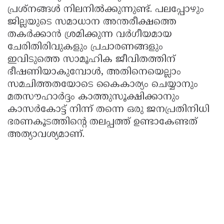
പ്രശ്നങ്ങൾ നിലനിൽക്കുന്നുണ്ട്. പലപ്പോഴും
ജില്ലയുടെ സമാധാന അന്തരീക്ഷത്തെ
തകർക്കാൻ ശ്രമിക്കുന്ന വർഗീയമായ
ചേരിതിരിവുകളും പ്രചാരണങ്ങളും
ഇവിടുത്തെ സാമൂഹിക ജീവിതത്തിന്
ഭീഷണിയാകുമ്പോൾ, അതിനെയെല്ലാം
സമചിത്തതയോടെ കൈകാര്യം ചെയ്യാനും
മതസൗഹാർദ്ദം കാത്തുസൂക്ഷിക്കാനും
കാസർകോട്ട് നിന്ന് തന്നെ ഒരു ജനപ്രതിനിധി
ഭരണകൂടത്തിന്റെ തലപ്പത്ത് ഉണ്ടാകേണ്ടത്
അത്യാവശ്യമാണ്.