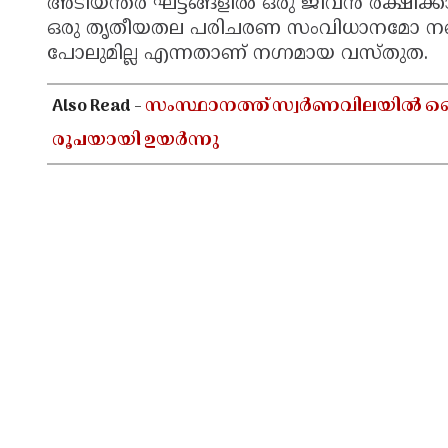
അടിയന്തര ഘട്ടങ്ങളിൽ ഒരു ജീവൻ രക്ഷിക
ഒരു തൃതീയതല പരിചരണ സംവിധാനമോ നല്ലൊര
പോലുമില്ല എന്നതാണ് നഗ്നമായ വസ്തുത.
Also Read -
സംസ്ഥാനത്ത് സ്വർണവിലയിൽ വൈകു
രൂപയായി ഉയർന്നു