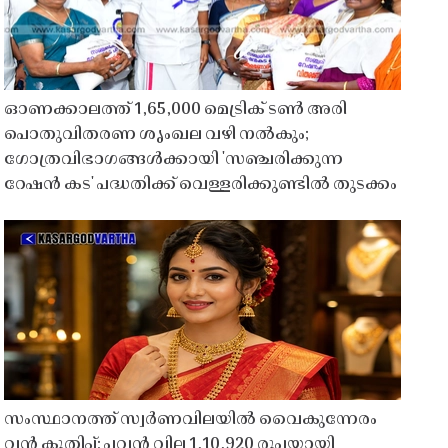
ഓണക്കാലത്ത് 1,65,000 മെട്രിക് ടൺ അരി
പൊതുവിതരണ ശൃംഖല വഴി നൽകും;
ഗോത്രവിഭാഗങ്ങൾക്കായി 'സഞ്ചരിക്കുന്ന
റേഷൻ കട' പദ്ധതിക്ക് വെള്ളരിക്കുണ്ടിൽ തുടക്കം
സംസ്ഥാനത്ത് സ്വർണവിലയിൽ വൈകുന്നേരം
വൻ കുതിപ്പ്; പവൻ വില 1,10,920 രൂപയായി