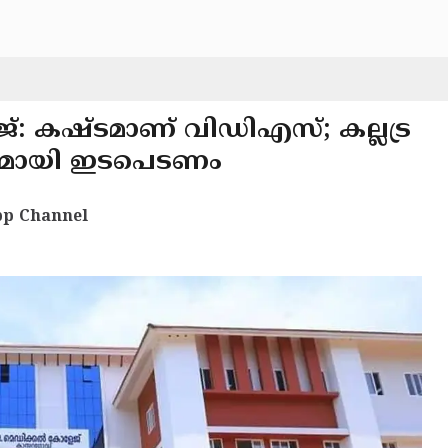
 കഷ്ടമാണ് വിഡിഎസ്; കല്ലട്ര
മായി ഇടപെടണം
p Channel