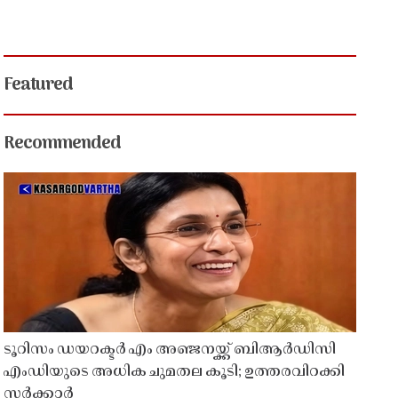
Featured
Recommended
ടൂറിസം ഡയറക്ടർ എം അഞ്ജനയ്ക്ക് ബിആർഡിസി
എംഡിയുടെ അധിക ചുമതല കൂടി; ഉത്തരവിറക്കി
സർക്കാർ