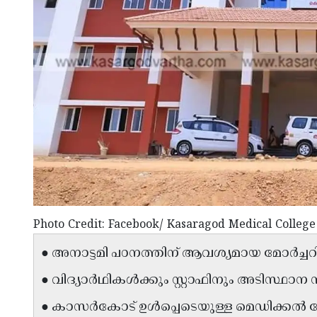
Photo Credit: Facebook/ Kasaragod Medical Colleg
● അനാട്ടമി പഠനത്തിന് ആവശ്യമായ മോർച്ചറിയോ
● വിദ്യാർഥികൾക്കും സ്റ്റാഫിനും അടിസ്ഥാ
● കാസർകോട് ഉൾപ്പെടെയുള്ള മെഡിക്കൽ 