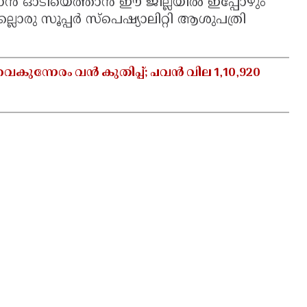
്കാൻ ഓടിയെത്താൻ ഈ ജില്ലയിൽ ഇപ്പോഴും
ു സൂപ്പർ സ്പെഷ്യാലിറ്റി ആശുപത്രി
ന്നേരം വൻ കുതിപ്പ്; പവൻ വില 1,10,920