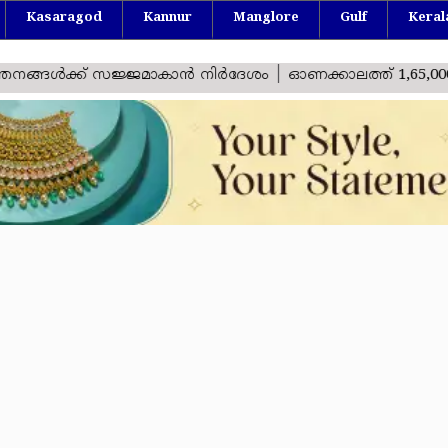
Kasaragod
Kannur
Manglore
Gulf
Keral