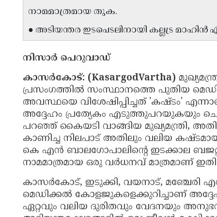
നാമമാത്രമായ തുക.
● അടിയന്തര ഇടപെടലിനായി കല്ലട്ര മാഹിൻ
നിസാർ പെറുവാഡ്
കാസർകോട്: (KasargodVartha)
മുഖ്യമന്
പ്രസംഗത്തിൽ സംസ്ഥാനത്തെ പുതിയ മെ
അവസ്ഥയെ വിശേഷിപ്പിച്ചത് 'കഷ്ടം' എന
അദ്ദേഹം പ്രത്യേകം എടുത്തുപറയുകയും ചെയ
പറഞ്ഞ് കൈയടി വാങ്ങിയ മുഖ്യമന്ത്രി, അത
കാണിച്ച നിലപാട് അതിലും വലിയ കഷ്ടമായിപ
കെ എൻ ബാലഗോപാലിൻ്റെ ഇടക്കാല ബജറ്റി
നാമമാത്രമായ ഒരു വർധനവ് മാത്രമാണ് ഇതില
കാസർകോട്, ഇടുക്കി, വയനാട്, മഞ്ചേരി എന
മെഡിക്കൽ കോളജുകളെക്കുറിച്ചാണ് അദ്
ഏറ്റവും വലിയ ദുരിതവും വേദനയും അനുഭവി