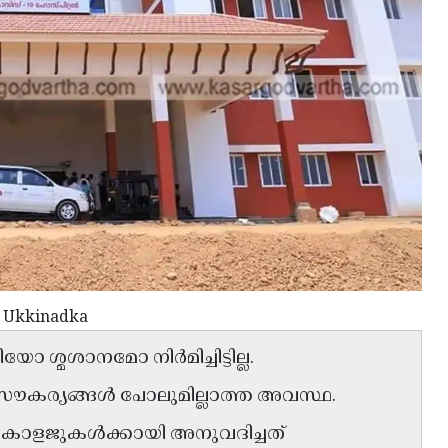
e Ukkinadka
 ശ്മശാനമോ നിർമിച്ചിട്ടില്ല.
ന സൗകര്യങ്ങൾ പോലുമില്ലാത്ത അവസ്ഥ.
കോളജുകൾക്കായി അനുവദിച്ചത്