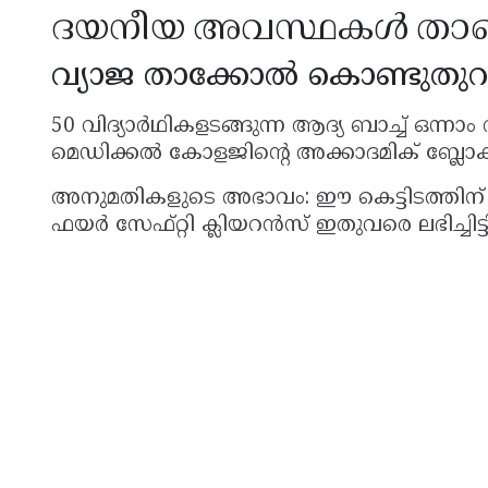
ദയനീയ അവസ്ഥകൾ താഴെ
വ്യാജ താക്കോൽ കൊണ്ടുതുറന്
50 വിദ്യാർഥികളടങ്ങുന്ന ആദ്യ ബാച്ച് ഒന
മെഡിക്കൽ കോളജിൻ്റെ അക്കാദമിക് ബ്ലോക്
അനുമതികളുടെ അഭാവം: ഈ കെട്ടിടത്തിന്
ഫയർ സേഫ്റ്റി ക്ലിയറൻസ് ഇതുവരെ ലഭിച്ചിട്ടില