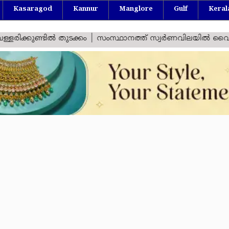
Kasaragod
Kannur
Manglore
Gulf
Keral