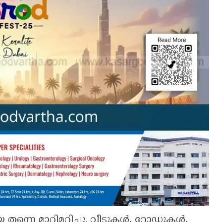
യ തന്നെ മാറ്റിമറിച്ചു. വീടുകൾ, റോഡുകൾ,