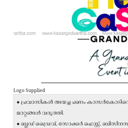
Logo Supplied
● പ്രവാസികൾ അയച്ച പണം കാസർകോടിന്റെ
മാറ്റങ്ങൾ വരുത്തി.
● ബ്ലഡ് ഡ്രൈവ്, സോക്കർ ഫെസ്റ്റ്, ബിസിന