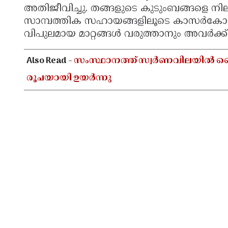
അതിജീവിച്ചു. തങ്ങളുടെ കുടുംബങ്ങളെ നിലനി
സാമ്പത്തിക സഹായങ്ങളിലൂടെ കാസർകോടി
വിപുലമായ മാറ്റങ്ങൾ വരുത്താനും അവർക്ക് 
Also Read -
സംസ്ഥാനത്ത് സ്വർണവിലയിൽ വൈകു
രൂപയായി ഉയർന്നു