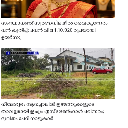
സംസ്ഥാനത്ത് സ്വർണവിലയിൽ വൈകുന്നേരം
വൻ കുതിപ്പ്; പവൻ വില 1,10,920 രൂപയായി
ഉയർന്നു
നീലേശ്വരം ആനച്ചാലിൽ ഇഴജന്തുക്കളുടെ
താവളമായി ഇ എം എസ് ടൗൺഹാൾ പരിസരം;
ദുരിതം പേറി നാട്ടുകാർ