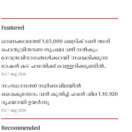
Featured
ഓണക്കാലത്ത് 1,65,000 മെട്രിക് ടൺ അരി
പൊതുവിതരണ ശൃംഖല വഴി നൽകും;
ഗോത്രവിഭാഗങ്ങൾക്കായി 'സഞ്ചരിക്കുന്ന
റേഷൻ കട' പദ്ധതിക്ക് വെള്ളരിക്കുണ്ടിൽ
തുടക്കം
Fri,7 Aug 2026
സംസ്ഥാനത്ത് സ്വർണവിലയിൽ
വൈകുന്നേരം വൻ കുതിപ്പ്; പവൻ വില 1,10,920
രൂപയായി ഉയർന്നു
Fri,7 Aug 2026
Recommended