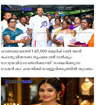
ഓണക്കാലത്ത് 1,65,000 മെട്രിക് ടൺ അരി
പൊതുവിതരണ ശൃംഖല വഴി നൽകും;
ഗോത്രവിഭാഗങ്ങൾക്കായി 'സഞ്ചരിക്കുന്ന
റേഷൻ കട' പദ്ധതിക്ക് വെള്ളരിക്കുണ്ടിൽ തുടക്കം