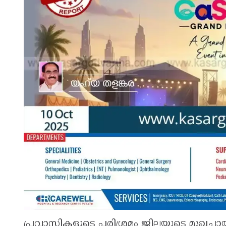
പ്രവാസികളുടെ പരിശ്രമം ജില്ലയുടെ മുഖച്ഛാ