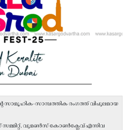
 സാമൂഹിക-സാമ്പത്തിക രംഗത്ത് വിപുലമായ
സ് സമ്മിറ്റ്, വുമൺസ് കോൺക്ലേവ് എന്നിവ