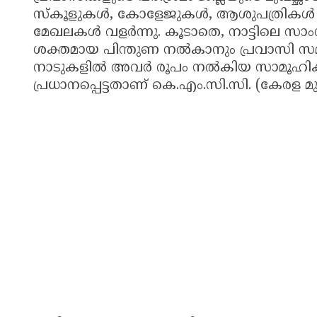
സ്കൂളുകൾ, കോളേജുകൾ, ആശുപത്രികൾ എന
മേഖലകൾ വളർന്നു. കൂടാതെ, നാട്ടിലെ സാ
ശക്തമായ പിന്തുണ നൽകാനും പ്രവാസി സമൂ
നാടുകളിൽ അവർ രൂപം നൽകിയ സാമൂഹിക-
പ്രധാനപ്പെട്ടതാണ് കെ.എം.സി.സി. (കേരള മ