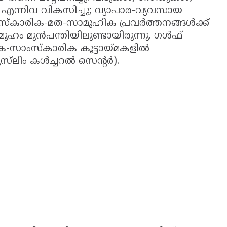
്നിവ വികസിച്ചു; വ്യാപാര-വ്യവസായ
ംസ്കാരിക-മത-സാമൂഹിക പ്രവർത്തനങ്ങൾക്ക്
ഹം മുൻപന്തിയിലുണ്ടായിരുന്നു. ഗൾഫ്
സാംസ്കാരിക കൂട്ടായ്മകളിൽ
ുസ്‌ലിം കൾച്ചറൽ സെന്റർ).