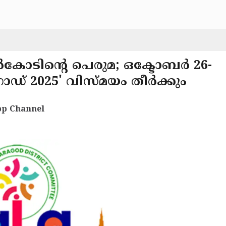
സർകോടിന്റെ പെരുമ; ഒക്ടോബർ 26-
 2025' വിസ്മയം തീർക്കും
p Channel