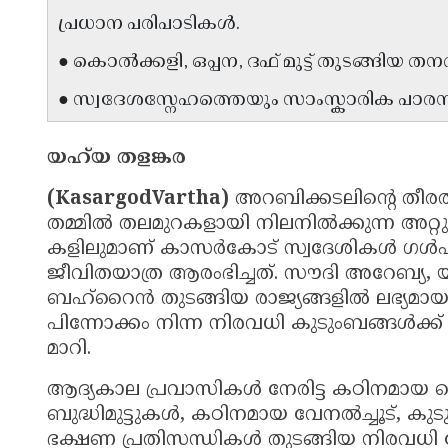
പ്രധാന പരിപാടികൾ.
● കൊൽക്കളി, ഒപ്പന, ദഫ് മുട്ട് തുടങ്ങിയ
● സ്വദേശസ്നേഹത്തെയും സാംസ്കാരിക പാരമ
യഹ്‌യ തളങ്കര
(KasargodVartha)
അറബിക്കടലിന്റെ തീര
തമ്മിൽ തലമുറകളായി നിലനിൽക്കുന്ന അറ്റ
കളിലുമാണ് കാസർകോട് സ്വദേശികൾ ഗൾഫ് ര
ജീവിതയാത്ര ആരംഭിച്ചത്. സൗദി അറേബ്യ,
ബഹ്റൈൻ തുടങ്ങിയ രാജ്യങ്ങളിൽ ലഭ്യമ
പിന്നോക്കം നിന്ന നിരവധി കുടുംബങ്ങൾക്
മാറി.
ആദ്യകാല പ്രവാസികൾ നേരിട്ട കഠിനമായ വെ
ബുദ്ധിമുട്ടുകൾ, കഠിനമായ വേനൽച്ചൂട്, കു
ഭക്ഷണ പ്രതിസന്ധികൾ തുടങ്ങിയ നിരവധി 