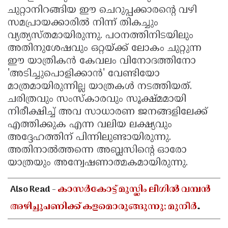
ചുറ്റാനിറങ്ങിയ ഈ ചെറുപ്പക്കാരൻ്റെ വഴി
സമപ്രായക്കാരിൽ നിന്ന് തികച്ചും
വ്യത്യസ്തമായിരുന്നു. പഠനത്തിനിടയിലും
അതിനുശേഷവും ഒറ്റയ്ക്ക് ലോകം ചുറ്റുന്ന
ഈ യാത്രികൻ കേവലം വിനോദത്തിനോ
'അടിച്ചുപൊളിക്കാൻ' വേണ്ടിയോ
മാത്രമായിരുന്നില്ല യാത്രകൾ നടത്തിയത്.
ചരിത്രവും സംസ്കാരവും സൂക്ഷ്മമായി
നിരീക്ഷിച്ച് അവ സാധാരണ ജനങ്ങളിലേക്ക്
എത്തിക്കുക എന്ന വലിയ ലക്ഷ്യവും
അദ്ദേഹത്തിന് പിന്നിലുണ്ടായിരുന്നു.
അതിനാൽത്തന്നെ അബ്ലസിന്റെ ഓരോ
യാത്രയും അന്വേഷണാത്മകമായിരുന്നു.
Also Read -
കാസർകോട്ട് മുസ്ലിം ലീഗിൽ വമ്പൻ
അഴിച്ചുപണിക്ക് കളമൊരുങ്ങുന്നു; മുനീർ
ഹാജി പുതിയ പ്രസിഡൻ്റാകാൻ സാധ്യത