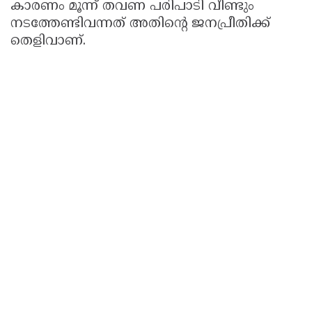
കാരണം മൂന്ന് തവണ പരിപാടി വീണ്ടും
നടത്തേണ്ടിവന്നത് അതിൻ്റെ ജനപ്രീതിക്ക്
തെളിവാണ്.