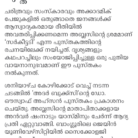
ചരിത്രവും സംസ്കാരവും അക്കാദമിക്
പേജുകളിൽ ഒതുങ്ങാതെ ജനങ്ങൾക്ക്
ആസ്വാദ്യകരമായ രീതിയിൽ
അവതരിപ്പിക്കണമെന്ന അബ്ലസിൻ്റെ ശ്രമമാണ്
‘സർകീട്ടടി’ എന്ന പുസ്തകത്തിൻ്റെ
രചനയിലേക്ക് നയിച്ചത്. ദൃശ്യങ്ങളും
കഥപറച്ചിലും സംയോജിപ്പിച്ചുള്ള ഒരു പുതിയ
വായനാനുഭവമാണ് ഈ പുസ്തകം
നൽകുന്നത്.
ശനിയാഴ്ച കോഴിക്കോട് വെച്ച് നടന്ന
ചടങ്ങിൽ 'അദർ ബുക്ക്സി'ൻ്റെ ഡോ.
ഔസ്വാഫ് അഹ്സൻ പുസ്തകം പ്രകാശനം
ചെയ്തു. അബ്ലസിൻ്റെ മാതാപിതാക്കളായ
അൻവർ ഷംനാടും യാസ്മിനും ചേർന്ന് ആദ്യ
പ്രതി ഏറ്റുവാങ്ങി. ബാംഗ്ലൂരിലെ ജെയിൻ
യൂണിവേഴ്സിറ്റിയിൽ സൈക്കോളജി