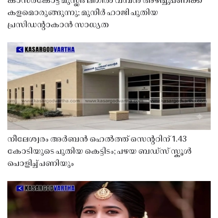
കാസർകോട്ട് മുസ്ലിം ലീഗിൽ വമ്പൻ അഴിച്ചുപണിക്ക്
കളമൊരുങ്ങുന്നു; മുനീർ ഹാജി പുതിയ
പ്രസിഡൻ്റാകാൻ സാധ്യത
നീലേശ്വരം അർബൻ ഹെൽത്ത് സെൻ്ററിന് 1.43
കോടിയുടെ പുതിയ കെട്ടിടം; പഴയ ബഡ്സ് സ്കൂൾ
പൊളിച്ച് പണിയും