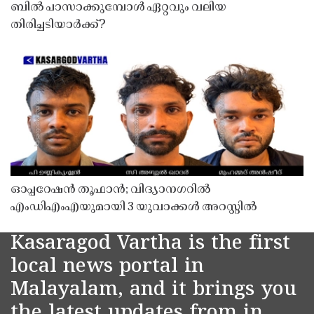
ബിൽ പാസാക്കുമ്പോൾ ഏറ്റവും വലിയ
തിരിച്ചടിയാർക്ക്?
ഓപ്പറേഷൻ തൂഫാൻ; വിദ്യാനഗറിൽ
എംഡിഎംഎയുമായി 3 യുവാക്കൾ അറസ്റ്റിൽ
Kasaragod Vartha is the first
local news portal in
Malayalam, and it brings you
the latest updates from in