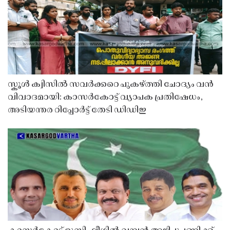
സ്കൂൾ ക്വിസിൽ സവർക്കറെ പുകഴ്ത്തി ചോദ്യം വൻ
വിവാദമായി: കാസർകോട്ട് വ്യാപക പ്രതിഷേധം,
അടിയന്തര റിപ്പോർട്ട് തേടി ഡിഡിഇ