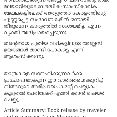
അവതരിപ്പിക്കുന്ന അബ്ലസ് ഷംനാടിന്റെ ശ്രമം
മലയാളിയുടെ ബൗദ്ധിക-സാംസ്കാരിക
മേഖലകളിലേക്ക് അത്യുത്തര കേരളത്തിന്റെ
എണ്ണപ്പെട്ട സംഭാവനകളിൽ ഒന്നായി
തീരുമെന്ന കാര്യത്തിൽ സംശയമില്ല. എന്ന
വ്യക്തി അഭിപ്രായപ്പെടുന്നു.
തന്റെതായ പുതിയ വഴികളിലൂടെ അബ്ലസ്
ഉയരങ്ങൾ താണ്ടി പോകട്ടെ എന്ന്
ആശംസിക്കുന്നു.
യാത്രകളെ സ്നേഹിക്കുന്നവർക്ക്
പ്രചോദനമാകുന്ന ഈ വാർത്തയെക്കുറിച്ച്
നിങ്ങളുടെ അഭിപ്രായം കമന്റ് ചെയ്യുക.
കൂടുതൽ പേരിലേക്ക് എത്തിക്കാൻ ഷെയർ
ചെയ്യൂ.
Article Summary: Book release by traveler