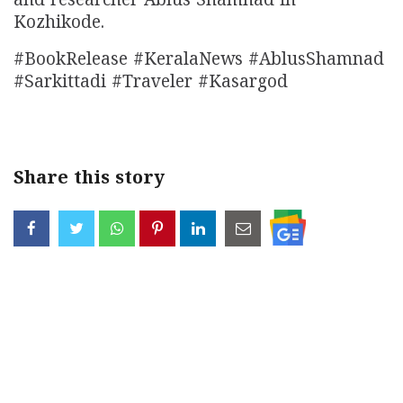
and researcher Ablus Shamnad in
Kozhikode.
#BookRelease #KeralaNews #AblusShamnad
#Sarkittadi #Traveler #Kasargod
Share this story