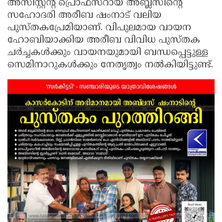
അസിസ്റ്റന്റ് പ്രൊഫസറായ അബ്ലസിൻ്റെ
സഹോദരി അരീബ ഷംനാട് വലിയ
പുസ്തകപ്രേമിയാണ്. വിപുലമായ വായന
ഹോബിയാക്കിയ അരീബ വിവിധ പുസ്തക
ചർച്ചകൾക്കും വായനയുമായി ബന്ധപ്പെട്ടുള്ള
സെമിനാറുകൾക്കും നേതൃത്വം നൽകിയിട്ടുണ്ട്.