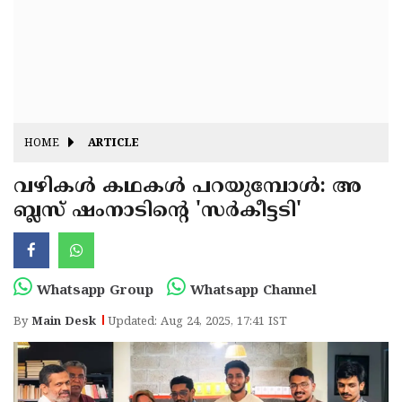
Fitr
May
Day
Eid
Al
Independence
Ad'ha
Day
Onam
HOME
ARTICLE
J&K
State
വഴികൾ കഥകൾ പറയുമ്പോൾ: അ
Haryana
ബ്ലസ് ഷംനാടിന്റെ 'സർകീട്ടടി'
Assembly
State
Diwali
Elections
Assembly
Christmas
Elections
New-
Whatsapp Group
Whatsapp Channel
Year
Republic
By
Main Desk
Updated: Aug 24, 2025, 17:41 IST
Day
Budget
Delhi