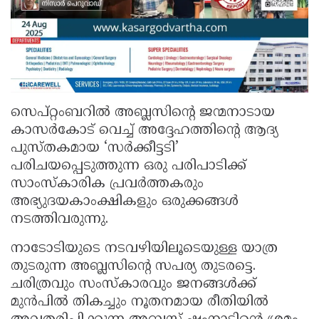
സെപ്റ്റംബറിൽ അബ്ലസിന്റെ ജന്മനാടായ
കാസർകോട് വെച്ച് അദ്ദേഹത്തിന്റെ ആദ്യ
പുസ്തകമായ ‘സർക്കീട്ടടി’
പരിചയപ്പെടുത്തുന്ന ഒരു പരിപാടിക്ക്
സാംസ്കാരിക പ്രവർത്തകരും
അഭ്യുദയകാംക്ഷികളും ഒരുക്കങ്ങൾ
നടത്തിവരുന്നു.
നാടോടിയുടെ നടവഴിയിലൂടെയുള്ള യാത്ര
തുടരുന്ന അബ്ലസിന്റെ സപര്യ തുടരട്ടെ.
ചരിത്രവും സംസ്കാരവും ജനങ്ങൾക്ക്
മുൻപിൽ തികച്ചും നൂതനമായ രീതിയിൽ