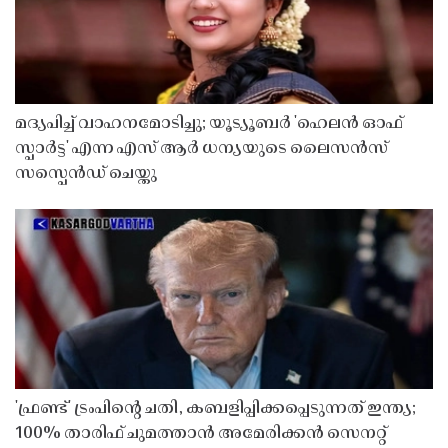
മദ്യപിച്ച് വാഹനമോടിച്ചു; യൂട്യൂബർ 'ഹെലൻ ഓഫ്
സ്പാർട്ട' എന്ന എസ് ആർ ധന്യയുടെ ലൈസൻസ്
സസ്പെൻഡ് ചെയ്തു ​​​​​​​
'ഫ്രണ്ട്' ട്രംപിന്റെ ചതി, കബളിപ്പിക്കപ്പെടുന്നത് ഇന്ത്യ;
100% താരിഫ് ചുമത്താൻ അമേരിക്കൻ സെനറ്റ്