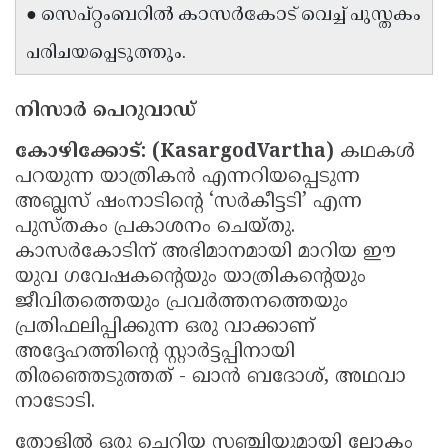
● സെപ്റ്റംബറിൽ കാസർകോട് വെച്ച് പുസ്തകം
Updates
Assembly
Kerala
പരിചയപ്പെടുത്തും.
Polls
Local
Look
Body
Back
നിസാർ പെറുവാഡ്
Election
2025
കോഴിക്കോട്: (KasargodVartha)
കഥകൾ
പറയുന്ന യാത്രികൻ എന്നറിയപ്പെടുന്ന
അബ്ലസ് ഷംനാടിന്റെ ‘സർകീട്ടടി’ എന്ന
പുസ്തകം പ്രകാശനം ചെയ്തു.
കാസർകോടിന് അഭിമാനമായി മാറിയ ഈ
യുവ ഗവേഷകന്റെയും യാത്രികന്റെയും
ജീവിതത്തെയും പ്രവർത്തനത്തെയും
പ്രതിഫലിപ്പിക്കുന്ന ഒരു വാക്കാണ്
അദ്ദേഹത്തിൻ്റെ സ്റ്റാർട്ടപ്പിനായി
തിരഞ്ഞെടുത്തത് - ഖാൻ ബദോശ്, അഥവാ
നാടോടി.
തോളിൽ ഒരു ചെറിയ സഞ്ചിയുമായി ലോകം