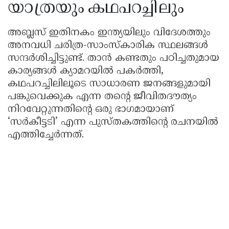
യാത്രയും കഥപറച്ചിലും
അബ്ലസ് ഇതിനകം ഇന്ത്യയിലും വിദേശത്തും
അനവധി ചരിത്ര-സാംസ്കാരിക സ്ഥലങ്ങൾ
സന്ദർശിച്ചിട്ടുണ്ട്. താൻ കണ്ടതും പഠിച്ചതുമായ
കാര്യങ്ങൾ ക്യാമറയിൽ പകർത്തി,
കഥപറച്ചിലിലൂടെ സാധാരണ ജനങ്ങളുമായി
പങ്കുവെക്കുക എന്ന തന്റെ ജീവിതദൗത്യം
നിറവേറ്റുന്നതിന്റെ ഒരു ഭാഗമായാണ്
‘സർകീട്ടടി’ എന്ന പുസ്തകത്തിൻ്റെ രചനയിൽ
എത്തിച്ചേർന്നത്.