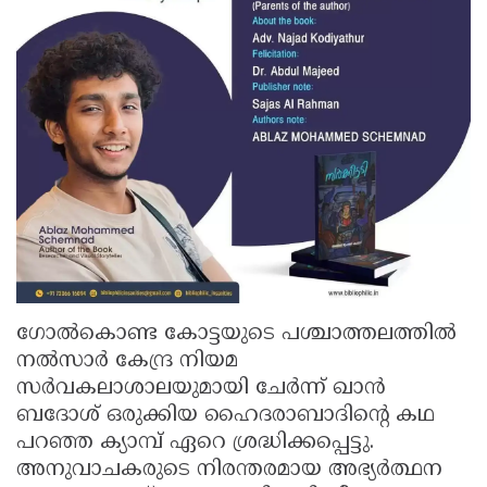
ഗോൽകൊണ്ട കോട്ടയുടെ പശ്ചാത്തലത്തിൽ
നൽസാർ കേന്ദ്ര നിയമ
സർവകലാശാലയുമായി ചേർന്ന് ഖാൻ
ബദോശ് ഒരുക്കിയ ഹൈദരാബാദിന്റെ കഥ
പറഞ്ഞ ക്യാമ്പ് ഏറെ ശ്രദ്ധിക്കപ്പെട്ടു.
അനുവാചകരുടെ നിരന്തരമായ അഭ്യർത്ഥന