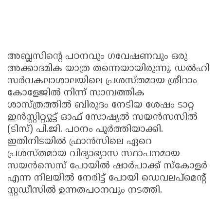
അബ്ലസിന്റെ പഠനവും ഗവേഷണവും ഒരു
അക്കാദമിക യാത്ര തന്നെയായിരുന്നു. ഡൽഹി
സർവകലാശാലയിലെ പ്രശസ്തമായ ശ്രീറാം
കോളേജിൽ നിന്ന് സാമ്പത്തിക
ശാസ്ത്രത്തിൽ ബിരുദം നേടിയ ശേഷം ടാറ്റ
ഇൻസ്റ്റിറ്റ്യൂട്ട് ഓഫ് സോഷ്യൽ സയൻസസിൽ
(ടിസ്) പി.ജി. പഠനം പൂർത്തിയാക്കി.
ഇതിനിടയിൽ ഫ്രാൻസിലെ ഏറെ
പ്രശസ്തമായ വിദ്യാഭ്യാസ സ്ഥാപനമായ
സയൻസെസ് പോയിൽ ഷാർപാക്ക് സ്കോളർ
എന്ന നിലയിൽ നേരിട്ട് പോയി ഡെവലപ്‌മെൻ്റ്
സ്റ്റഡീസിൽ ഉന്നതപഠനവും നടത്തി.