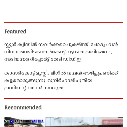
Featured
സ്കൂൾ ക്വിസിൽ സവർക്കറെ പുകഴ്ത്തി ചോദ്യം വൻ
വിവാദമായി: കാസർകോട്ട് വ്യാപക പ്രതിഷേധം,
അടിയന്തര റിപ്പോർട്ട് തേടി ഡിഡിഇ
കാസർകോട്ട് മുസ്ലിം ലീഗിൽ വമ്പൻ അഴിച്ചുപണിക്ക്
കളമൊരുങ്ങുന്നു; മുനീർ ഹാജി പുതിയ
പ്രസിഡൻ്റാകാൻ സാധ്യത
Recommended