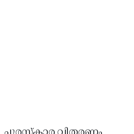
പുരസ്‌കാര വിതരണം