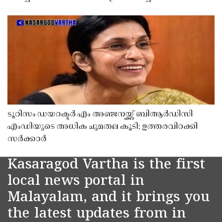
ടൂറിസം ഡയറക്ടർ എം അഞ്ജനയ്ക്ക് ബിആർഡിസി
എംഡിയുടെ അധിക ചുമതല കൂടി; ഉത്തരവിറക്കി
സർക്കാർ
Kasaragod Vartha is the first
local news portal in
Malayalam, and it brings you
the latest updates from in