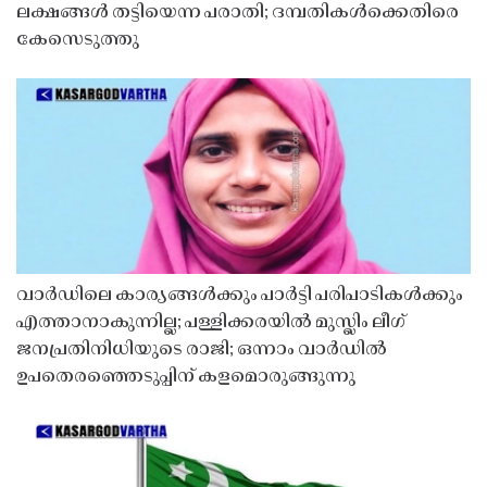
ലക്ഷങ്ങൾ തട്ടിയെന്ന പരാതി; ദമ്പതികൾക്കെതിരെ
കേസെടുത്തു
വാർഡിലെ കാര്യങ്ങൾക്കും പാർട്ടി പരിപാടികൾക്കും
എത്താനാകുന്നില്ല; പള്ളിക്കരയിൽ മുസ്ലിം ലീഗ്
ജനപ്രതിനിധിയുടെ രാജി; ഒന്നാം വാർഡിൽ
ഉപതെരഞ്ഞെടുപ്പിന് കളമൊരുങ്ങുന്നു