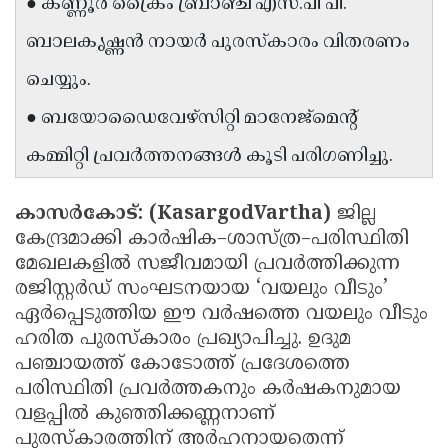
● കണ്ണൂർ ക്രൈം ബ്രാഞ്ച് എസ്.പി പി.
Updates
Assembly
Kerala
ബാലകൃഷ്ണൻ നായർ പുരസ്‌കാരം വിതരണം
Polls
Local
Look
ചെയ്യും.
Body
Back
● ബയോഡൈവേഴ്സിറ്റി മാനേജ്മെന്റ്
Election
2025
കമ്മിറ്റി പ്രവർത്തനങ്ങൾ കൂടി പരിഗണിച്ചു.
കാസർകോട്:
(KasargodVartha)
ജില്ല
കേന്ദ്രമാക്കി കാർഷിക–ശാസ്ത്ര–പരിസ്ഥിതി
മേഖലകളിൽ സജീവമായി പ്രവർത്തിക്കുന്ന
രജിസ്റ്റർഡ് സംഘടനയായ ‘വയലും വീടും’
ഏർപ്പെടുത്തിയ ഈ വർഷത്തെ വയലും വീടും
ഹരിത പുരസ്‌കാരം പ്രഖ്യാപിച്ചു. ഉദുമ
പഞ്ചായത്ത് കോടോത്ത് പ്രദേശത്തെ
പരിസ്ഥിതി പ്രവർത്തകനും കർഷകനുമായ
വളപ്പിൽ കുഞ്ഞിക്കണ്ണനാണ്
പുരസ്‌കാരത്തിന് അർഹനായതെന്ന്