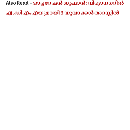
Also Read -
ഓപ്പറേഷൻ തൂഫാൻ; വിദ്യാനഗറിൽ
എംഡിഎംഎയുമായി 3 യുവാക്കൾ അറസ്റ്റിൽ