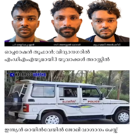
ഓപ്പറേഷൻ തൂഫാൻ; വിദ്യാനഗറിൽ
എംഡിഎംഎയുമായി 3 യുവാക്കൾ അറസ്റ്റിൽ
ഇന്ത്യൻ റെയിൽവേയിൽ ജോലി വാഗ്ദാനം ചെയ്ത്