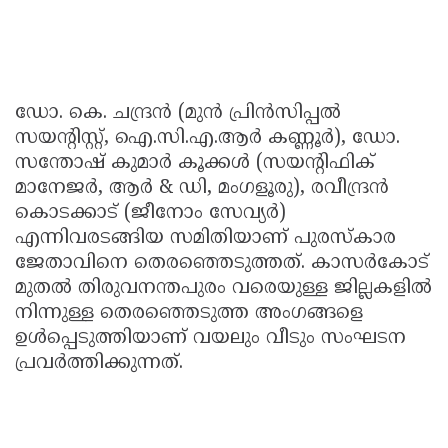
ഡോ. കെ. ചന്ദ്രൻ (മുൻ പ്രിൻസിപ്പൽ
സയന്റിസ്റ്റ്, ഐ.സി.എ.ആർ കണ്ണൂർ), ഡോ.
സന്തോഷ് കുമാർ കൂക്കൾ (സയന്റിഫിക്
മാനേജർ, ആർ & ഡി, മംഗളൂരു), രവീന്ദ്രൻ
കൊടക്കാട് (ജീനോം സേവ്യർ)
എന്നിവരടങ്ങിയ സമിതിയാണ് പുരസ്‌കാര
ജേതാവിനെ തെരഞ്ഞെടുത്തത്. കാസർകോട്
മുതൽ തിരുവനന്തപുരം വരെയുള്ള ജില്ലകളിൽ
നിന്നുള്ള തെരഞ്ഞെടുത്ത അംഗങ്ങളെ
ഉൾപ്പെടുത്തിയാണ് വയലും വീടും സംഘടന
പ്രവർത്തിക്കുന്നത്.