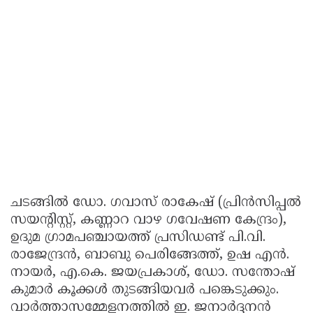
ചടങ്ങിൽ ഡോ. ഗവാസ് രാകേഷ് (പ്രിൻസിപ്പൽ
സയന്റിസ്റ്റ്, കണ്ണാറ വാഴ ഗവേഷണ കേന്ദ്രം),
ഉദുമ ഗ്രാമപഞ്ചായത്ത് പ്രസിഡണ്ട് പി.വി.
രാജേന്ദ്രൻ, ബാബു പെരിങ്ങേത്ത്, ഉഷ എൻ.
നായർ, എ.കെ. ജയപ്രകാശ്, ഡോ. സന്തോഷ്
കുമാർ കൂക്കൾ തുടങ്ങിയവർ പങ്കെടുക്കും.
വാർത്താസമ്മേളനത്തിൽ ഇ. ജനാർദ്ദനൻ