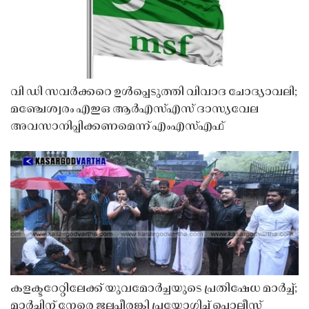
വി ഡി സവർക്കറെ ഉൾപ്പെടുത്തി വിവാദ ചോദ്യാവലി;
മഞ്ചേശ്വരം എഇഒ ആർഎസ്എസ് ദാസ്യവേല
അവസാനിപ്പിക്കണമെന്ന് എംഎസ്എഫ്
കളക്ടറേറ്റിലേക്ക് യുവമോർച്ചയുടെ പ്രതിഷേധ മാർച്ച്;
മാർച്ചിന് നേരെ ജലപീരങ്കി പ്രയോഗിച്ച് പൊലീസ്