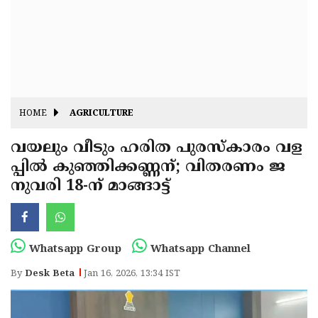
Fitr
May
Day
Eid
Al
Independence
Ad'ha
Day
Onam
HOME
AGRICULTURE
J&K
State
വയലും വീടും ഹരിത പുരസ്‌കാരം വള
Haryana
പ്പിൽ കുഞ്ഞിക്കണ്ണന്; വിതരണം ജ
Assembly
State
Diwali
നുവരി 18-ന് മാങ്ങാട്ട്
Elections
Assembly
Christmas
Elections
New-
Year
Republic
Whatsapp Group
Whatsapp Channel
Day
Budget
By
Desk Beta
Jan 16, 2026, 13:34 IST
Delhi