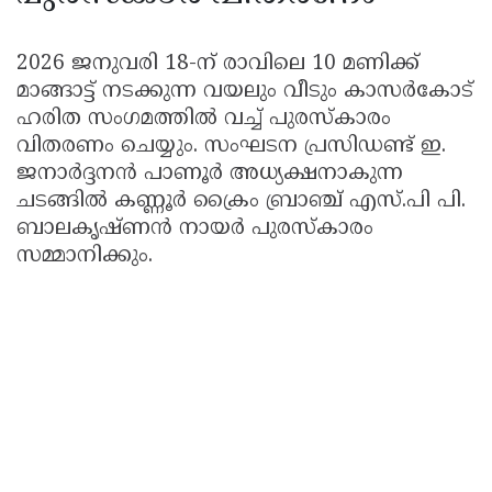
2026 ജനുവരി 18-ന് രാവിലെ 10 മണിക്ക്
മാങ്ങാട്ട് നടക്കുന്ന വയലും വീടും കാസർകോട്
ഹരിത സംഗമത്തിൽ വച്ച് പുരസ്‌കാരം
വിതരണം ചെയ്യും. സംഘടന പ്രസിഡണ്ട് ഇ.
ജനാർദ്ദനൻ പാണൂർ അധ്യക്ഷനാകുന്ന
ചടങ്ങിൽ കണ്ണൂർ ക്രൈം ബ്രാഞ്ച് എസ്.പി പി.
ബാലകൃഷ്ണൻ നായർ പുരസ്‌കാരം
സമ്മാനിക്കും.