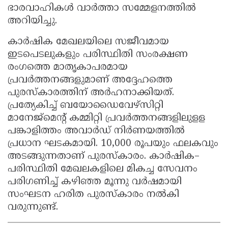
ഭാരവാഹികൾ വാർത്താ സമ്മേളനത്തിൽ
അറിയിച്ചു.
കാർഷിക മേഖലയിലെ സജീവമായ
ഇടപെടലുകളും പരിസ്ഥിതി സംരക്ഷണ
രംഗത്തെ മാതൃകാപരമായ
പ്രവർത്തനങ്ങളുമാണ് അദ്ദേഹത്തെ
പുരസ്‌കാരത്തിന് അർഹനാക്കിയത്.
പ്രത്യേകിച്ച് ബയോഡൈവേഴ്സിറ്റി
മാനേജ്മെന്റ് കമ്മിറ്റി പ്രവർത്തനങ്ങളിലുളള
പങ്കാളിത്തം അവാർഡ് നിർണയത്തിൽ
പ്രധാന ഘടകമായി. 10,000 രൂപയും ഫലകവും
അടങ്ങുന്നതാണ് പുരസ്‌കാരം. കാർഷിക–
പരിസ്ഥിതി മേഖലകളിലെ മികച്ച സേവനം
പരിഗണിച്ച് കഴിഞ്ഞ മൂന്നു വർഷമായി
സംഘടന ഹരിത പുരസ്‌കാരം നൽകി
വരുന്നുണ്ട്.