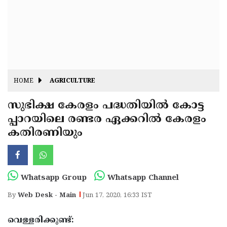
Fitr
May
Day
Eid
Al
Independence
Ad'ha
Day
Onam
HOME
AGRICULTURE
J&K
State
സുഭിക്ഷ കേരളം പദ്ധതിയില്‍ കോട്ട
Haryana
പ്പാറയിലെ രണ്ടര ഏക്കറില്‍ കേരളം
Assembly
State
Diwali
കതിരണിയും
Elections
Assembly
Christmas
Elections
New-
Year
Republic
Whatsapp Group
Whatsapp Channel
Day
Budget
By
Web Desk - Main
Jun 17, 2020, 16:33 IST
Delhi
വെള്ളരിക്കുണ്ട്: