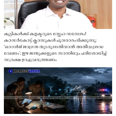
കുട്ടികൾക്ക് കളക്ടറുടെ സ്നേഹ സന്ദേശം!
കാസർകോട്ട് ക്ലാസുകൾ പുനരാരംഭിക്കുന്നു;
‘ഓറൻജ് ജാഗ്രത തുടരുന്നതിനാൽ അതീവ ശ്രദ്ധ
വേണം’; ഇഴ ജന്തുക്കളുടെ സാന്നിധ്യം പരിശോധിച്ച്
സുരക്ഷ ഉറപ്പുവരുത്തണം