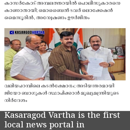
കാസർകോട് അമ്പലത്തറയിൽ പൊലീസുകാരനെ
കാണാതായി; മൊബൈൽ ടവർ ലൊക്കേഷൻ
മൈസൂരിൽ, അന്വേഷണം ഊർജിതം
വലിയപറമ്പിലെ കടൽക്ഷോഭം; അടിയന്തരമായി
ജിയോ ബാഗുകൾ സ്ഥാപിക്കാൻ മുഖ്യമന്ത്രിയുടെ
നിർദേശം
Kasaragod Vartha is the first
local news portal in