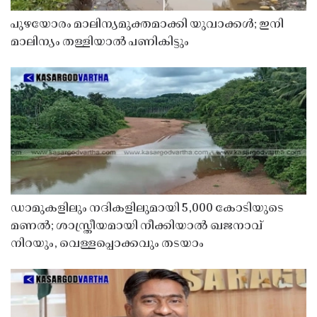
പുഴയോരം മാലിന്യമുക്തമാക്കി യുവാക്കൾ; ഇനി
മാലിന്യം തള്ളിയാൽ പണികിട്ടും
ഡാമുകളിലും നദികളിലുമായി 5,000 കോടിയുടെ
മണൽ; ശാസ്ത്രീയമായി നീക്കിയാൽ ഖജനാവ്
നിറയും, വെള്ളപ്പൊക്കവും തടയാം