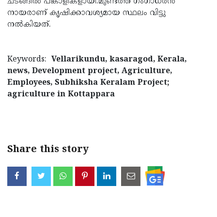
ചടങ്ങില്‍ പങ്കാളികളായി.മുണ്ടത്ത് ഗംഗാധരന്‍
നായരാണ് കൃഷിക്കാവശ്യമായ സ്ഥലം വിട്ടു
നല്‍കിയത്.
Keywords:
Vellarikundu, kasaragod, Kerala,
news, Development project, Agriculture,
Employees, Subhiksha Keralam Project;
agriculture in Kottappara
< !- START disable copy paste -->
Share this story