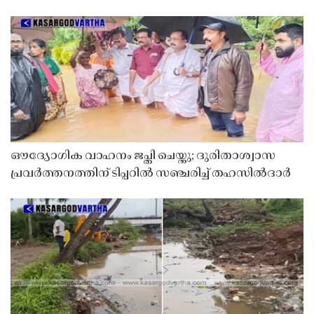
ഔദ്യോഗിക വാഹനം ജപ്തി ചെയ്തു; ദുരിതാശ്വാസ
പ്രവർത്തനത്തിന് ടിപ്പറിൽ സഞ്ചരിച്ച് തഹസിൽദാർ