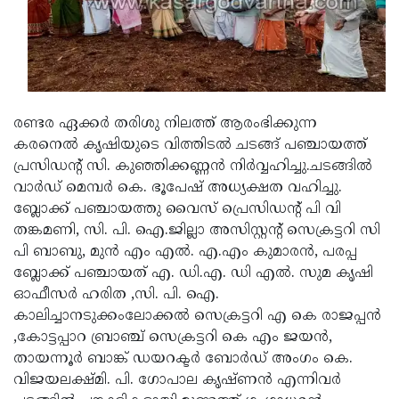
Updates
Assembly
Kerala
Polls
Local
Look
Body
Back
Election
2025
രണ്ടര ഏക്കര്‍ തരിശു നിലത്ത് ആരംഭിക്കുന്ന
കരനെല്‍ കൃഷിയുടെ വിത്തിടല്‍ ചടങ്ങ് പഞ്ചായത്ത്
പ്രസിഡന്റ് സി. കുഞ്ഞിക്കണ്ണന്‍ നിര്‍വ്വഹിച്ചു.ചടങ്ങില്‍
വാര്‍ഡ് മെമ്പര്‍ കെ. ഭൂപേഷ് അധ്യക്ഷത വഹിച്ചു.
ബ്ലോക്ക് പഞ്ചായത്തു വൈസ് പ്രെസിഡന്റ് പി വി
തങ്കമണി, സി. പി. ഐ.ജില്ലാ അസിസ്റ്റന്റ് സെക്രട്ടറി സി
പി ബാബു, മുന്‍ എം എല്‍. എ.എം കുമാരന്‍, പരപ്പ
ബ്ലോക്ക് പഞ്ചായത് എ. ഡി.എ. ഡി എല്‍. സുമ കൃഷി
ഓഫീസര്‍ ഹരിത ,സി. പി. ഐ.
കാലിച്ചാനടുക്കംലോക്കല്‍ സെക്രട്ടറി എ കെ രാജപ്പന്‍
,കോട്ടപ്പാറ ബ്രാഞ്ച് സെക്രട്ടറി കെ എം ജയന്‍,
തായന്നൂര്‍ ബാങ്ക് ഡയറക്ടര്‍ ബോര്‍ഡ് അംഗം കെ.
വിജയലക്ഷ്മി. പി. ഗോപാല കൃഷ്ണന്‍ എന്നിവര്‍