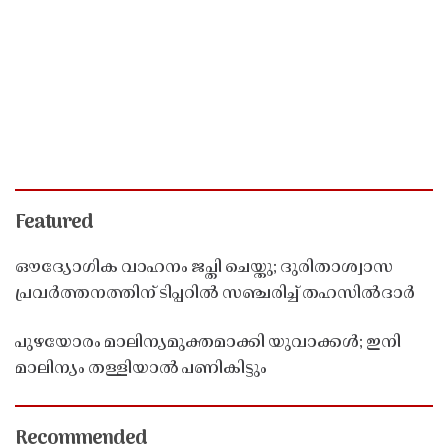
Featured
ഔദ്യോഗിക വാഹനം ജപ്തി ചെയ്തു; ദുരിതാശ്വാസ
പ്രവർത്തനത്തിന് ടിപ്പറിൽ സഞ്ചരിച്ച് തഹസിൽദാർ
പുഴയോരം മാലിന്യമുക്തമാക്കി യുവാക്കൾ; ഇനി
മാലിന്യം തള്ളിയാൽ പണികിട്ടും
Recommended