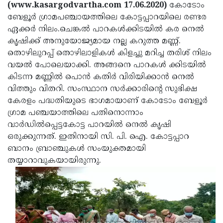
Election
Maha
(www.kasargodvartha.com 17.06.2020)
കോടോം
ബേളൂര്‍ ഗ്രാമപഞ്ചായത്തിലെ കോട്ടപ്പാറയിലെ രണ്ടര
Shivarathri
International
ഏക്കര്‍ നിലം.ചെങ്കല്‍ പാറകള്‍ക്കിടയില്‍ കര നെല്‍
Women's
Anti-
കൃഷിക്ക് അനുയോജ്യമായ നല്ല കറുത്ത മണ്ണ്.
തൊഴിലുറപ്പ് തൊഴിലാളികള്‍ കിളച്ചു മറിച്ച തരിശ് നിലം
Day
Drug
Attukal
വയല്‍ പോലെയാക്കി. അങ്ങനെ പാറകള്‍ ക്കിടയില്‍
Campaign
Pongala
Holi
കിടന്ന മണ്ണില്‍ പൊന്‍ കതിര്‍ വിരിയിക്കാന്‍ നെല്‍
വിത്തും വിതറി. സംസ്ഥാന സര്‍ക്കാരിന്റെ സുഭിക്ഷ
2025
2025
IPL
കേരളം പദ്ധതിയുടെ ഭാഗമായാണ് കോടോം ബേളൂര്‍
2025
Eid
ഗ്രാമ പഞ്ചയാത്തിലെ പതിനൊന്നാം
വാര്‍ഡില്‍പ്പെട്ടകോട്ട പാറയില്‍ നെല്‍ കൃഷി
Al-
Waqf
ഒരുക്കുന്നത്. ഇതിനായി സി. പി. ഐ. കോട്ടപ്പാറ
Fitr
Bill
Vishu
ബാനം ബ്രാഞ്ചുകള്‍ സംയുക്തമായി
തയ്യാറാവുകയായിരുന്നു.
2025
Controversy
Festival
Good
2025
Friday
Easter
Observance
Sunday
By-
2025
2025
Election
Bihar