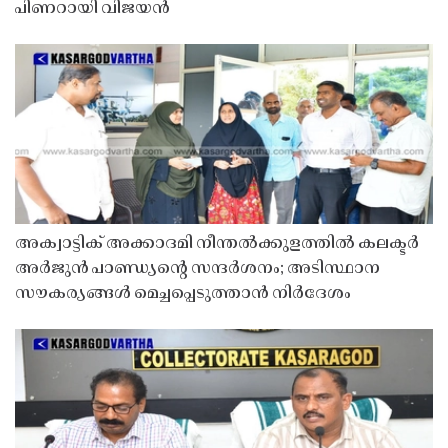
പിണറായി വിജയൻ
അക്വാട്ടിക് അക്കാദമി നീന്തൽക്കുളത്തിൽ കലക്ടർ
അർജുൻ പാണ്ഡ്യൻ്റെ സന്ദർശനം; അടിസ്ഥാന
സൗകര്യങ്ങൾ മെച്ചപ്പെടുത്താൻ നിർദേശം