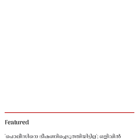
Featured
'പൊലീസിനെ ഭീഷണിപ്പെടുത്തിയിട്ടില്ല'; ഒളിവിൽ