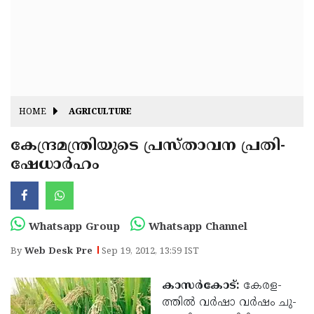
Fitr
May
Day
Eid
Al
Independence
Ad'ha
Day
Onam
HOME
AGRICULTURE
J&K
State
കേ­ന്ദ്ര­മ­ന്ത്രി­യു­ടെ പ്ര­സ്­താ­വ­ന പ്ര­തി­
Haryana
ഷേ­ധാര്‍­ഹം
Assembly
State
Diwali
Elections
Assembly
Christmas
Elections
New-
Whatsapp Group
Whatsapp Channel
Year
Republic
By
Web Desk Pre
Sep 19, 2012, 13:59 IST
Day
Budget
കാസര്‍­കോട്:
കേ­ര­ള­
Delhi
ത്തില്‍ വര്‍­ഷാ വര്‍­ഷം ചു­