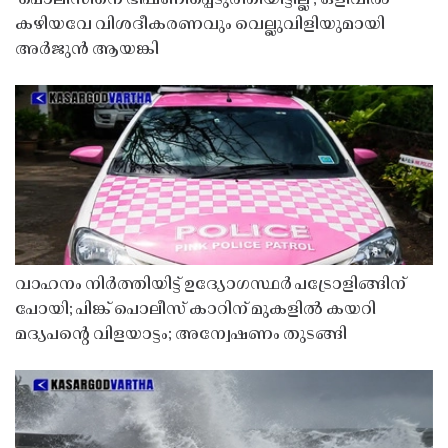
കഴിയവേ വിശദീകരണവും വെല്ലുവിളിയുമായി
അർജുൻ ആയങ്കി
വാഹനം നിർത്തിയിട്ട് ഉദ്യോഗസ്ഥർ പട്രോളിങ്ങിന്
പോയി; പിങ്ക് പൊലീസ് കാറിന് മുകളിൽ കയറി
മദ്യപൻ്റെ വിളയാട്ടം; അന്വേഷണം തുടങ്ങി