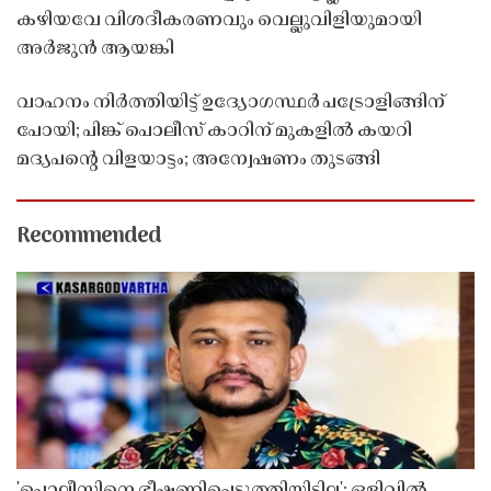
കഴിയവേ വിശദീകരണവും വെല്ലുവിളിയുമായി
അർജുൻ ആയങ്കി
വാഹനം നിർത്തിയിട്ട് ഉദ്യോഗസ്ഥർ പട്രോളിങ്ങിന്
പോയി; പിങ്ക് പൊലീസ് കാറിന് മുകളിൽ കയറി
മദ്യപൻ്റെ വിളയാട്ടം; അന്വേഷണം തുടങ്ങി
Recommended
'പൊലീസിനെ ഭീഷണിപ്പെടുത്തിയിട്ടില്ല'; ഒളിവിൽ