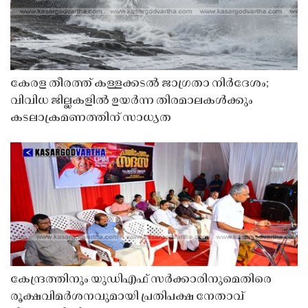
കേരള തീരത്ത് കള്ളക്കടൽ ജാഗ്രതാ നിർദേശം;
വിവിധ ജില്ലകളിൽ ഉയർന്ന തിരമാലകൾക്കും
കടലാക്രമണത്തിന് സാധ്യത
കേന്ദ്രത്തിനും യുഡിഎഫ് സർക്കാരിനുമെതിരെ
രൂക്ഷവിമർശനവുമായി പ്രതിപക്ഷ നേതാവ്