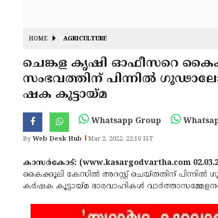
HOME
AGRICULTURE
ചെങ്കള കൃഷി ഓഫീസറെ കൈക്ക
സംഭവത്തിന് പിന്നിൽ ഗൂഢാലോ
ഷക കൂട്ടായ്മ
Whatsapp Group
Whatsap
By
Web Desk Hub
Mar 2, 2022, 22:16 IST
കാസർകോട്: (www.kasargodvartha.com 02.03.2
കൈക്കൂലി കേസിൽ അറസ്റ്റ് ചെയ്തതിന് പിന്നിൽ
കർഷക കൂട്ടായ്മ ഭാരവാഹികൾ വാർത്താസമ്മേളനത