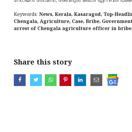
സോജൻ തോമസ്, അബ്ദുൽ കലാം എന്നിവർ പങ്കെട
Keywords:
News, Kerala, Kasaragod, Top-Headlin
Chengala, Agriculture, Case, Bribe, Governmen
arrest of Chengala agriculture officer in bribe
< !- START disable copy paste -->
Share this story