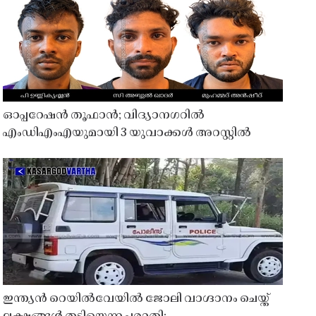
ഓപ്പറേഷൻ തൂഫാൻ; വിദ്യാനഗറിൽ
എംഡിഎംഎയുമായി 3 യുവാക്കൾ അറസ്റ്റിൽ
ഇന്ത്യൻ റെയിൽവേയിൽ ജോലി വാഗ്ദാനം ചെയ്ത്