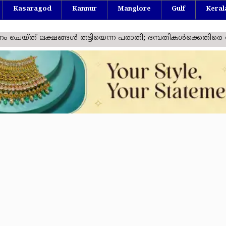
Kasaragod
Kannur
Manglore
Gulf
Keral