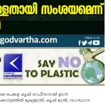
ിയെ ചെങ്കള കൃഷി ഓഫീസറായി ഉടൻ
ര്യത്തിൽ മുഖ്യമന്ത്രി, കൃഷി മന്ത്രി, സംസ്ഥാന