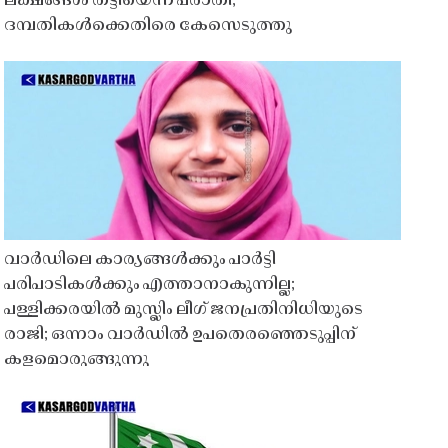
ലക്ഷങ്ങൾ തട്ടിയെന്ന പരാതി;
ദമ്പതികൾക്കെതിരെ കേസെടുത്തു
വാർഡിലെ കാര്യങ്ങൾക്കും പാർട്ടി
പരിപാടികൾക്കും എത്താനാകുന്നില്ല;
പള്ളിക്കരയിൽ മുസ്ലിം ലീഗ് ജനപ്രതിനിധിയുടെ
രാജി; ഒന്നാം വാർഡിൽ ഉപതെരഞ്ഞെടുപ്പിന്
കളമൊരുങ്ങുന്നു