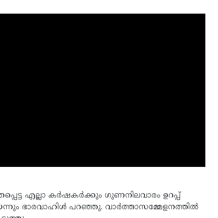
്പെട്ട എല്ലാ കര്‍ഷകര്‍ക്കും ഗുണനിലവാരം ഉറപ്പ്‌
ന്നും ഭാരവാഹിൾ പറഞ്ഞു. വാർത്താസമ്മേളനത്തിൽ