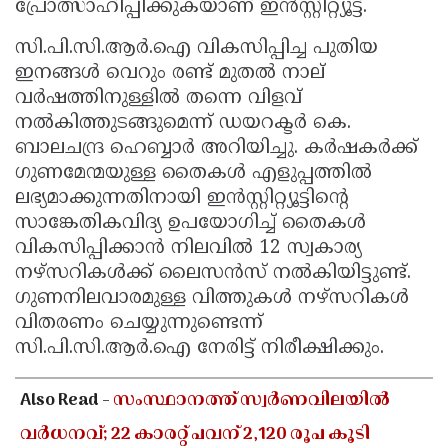
പ്രോത്സാഹിപ്പിക്കുകയാണ് ഇൻസ്റ്റിറ്റ്യൂട്ട്.
സി.പി.സി.ആർ.ഐ വികസിപ്പിച്ച പുതിയ
ഇനങ്ങൾ വെറും രണ്ട് മുതൽ നാല്
വർഷത്തിനുള്ളിൽ തന്നെ വിളവ്
നൽകിത്തുടങ്ങുമെന്ന് ഡയറക്ടർ കെ.
ബാലചന്ദ്ര ഹെബ്ബാർ അറിയിച്ചു. കർഷകർക്ക്
ഗുണമേന്മയുള്ള തൈകൾ എളുപ്പത്തിൽ
ലഭ്യമാക്കുന്നതിനായി ഇൻസ്റ്റിറ്റ്യൂട്ടിന്റെ
സാങ്കേതികവിദ്യ ഉപയോഗിച്ച് തൈകൾ
വികസിപ്പിക്കാൻ നിലവിൽ 12 സ്വകാര്യ
നഴ്‌സറികൾക്ക് ലൈസൻസ് നൽകിയിട്ടുണ്ട്.
ഗുണനിലവാരമുള്ള വിത്തുകൾ നഴ്‌സറികൾ
വിതരണം ചെയ്യുന്നുണ്ടെന്ന്
സി.പി.സി.ആർ.ഐ നേരിട്ട് നിരീക്ഷിക്കും.
Also Read -
സംസ്ഥാനത്ത് സ്വർണവിലയിൽ
വർധനവ്; 22 കാരറ്റ് പവന് 2,120 രൂപ കൂടി