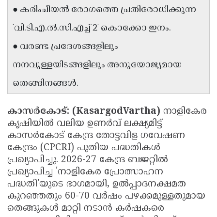
● കരിംചീയൽ രോഗത്തെ പ്രതിരോധിക്കുന്ന
Updates
Assembly
Kerala
'വി.ടി.എ.ൽ.സി.എച്ച് 2' കൊക്കോ ഇനം.
Polls
Local
Look
● വരണ്ട പ്രദേശങ്ങളിലും
Body
Back
നനവുള്ളയിടങ്ങളിലും അനുയോജ്യമായ
Election
2025
തെങ്ങിനങ്ങൾ.
കാസർകോട്: (KasargodVartha)
നാളികേര
കൃഷിയിൽ വലിയ ഉണർവ് ലക്ഷ്യമിട്ട്
കാസർകോട് കേന്ദ്ര തോട്ടവിള ഗവേഷണ
കേന്ദ്രം (CPCRI) പുതിയ പദ്ധതികൾ
പ്രഖ്യാപിച്ചു. 2026-27 കേന്ദ്ര ബജറ്റിൽ
പ്രഖ്യാപിച്ച 'നാളികേര പ്രോത്സാഹന
പദ്ധതി'യുടെ ഭാഗമായി, ഉൽപ്പാദനക്ഷമത
കുറഞ്ഞതും 60-70 വർഷം പഴക്കമുള്ളതുമായ
തെങ്ങുകൾ മാറ്റി നടാൻ കർഷകരെ