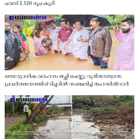
പവന് 2,120 രൂപ കൂടി
ഔദ്യോഗിക വാഹനം ജപ്തി ചെയ്തു; ദുരിതാശ്വാസ
പ്രവർത്തനത്തിന് ടിപ്പറിൽ സഞ്ചരിച്ച് തഹസിൽദാർ