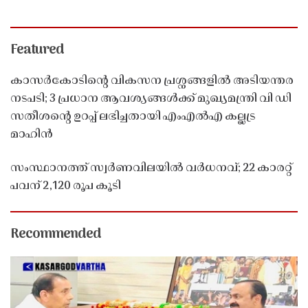
Featured
കാസർകോടിൻ്റെ വികസന പ്രശ്നങ്ങളിൽ അടിയന്തര
നടപടി; 3 പ്രധാന ആവശ്യങ്ങൾക്ക് മുഖ്യമന്ത്രി വി ഡി
സതീശൻ്റെ ഉറപ്പ് ലഭിച്ചതായി എംഎൽഎ കല്ലട്ര
മാഹിൻ
സംസ്ഥാനത്ത് സ്വർണവിലയിൽ വർധനവ്; 22 കാരറ്റ്
പവന് 2,120 രൂപ കൂടി
Recommended