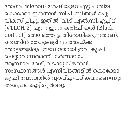
രോഗപ്രതിരോധ ശേഷിയുള്ള എട്ട് പുതിയ
കൊക്കോ ഇനങ്ങൾ സി.പി.സി.ആർ.ഐ
വികസിപ്പിച്ചു. ഇതിൽ 'വി.ടി.എൽ.സി.എച്ച് 2'
(VTLCH 2) എന്ന ഇനം കരിംചീയൽ (Black
pod rot) രോഗത്തെ പ്രതിരോധിക്കുന്നതാണ്.
തെങ്ങിൻ തോട്ടങ്ങളിലും അടയ്ക്ക
തോട്ടങ്ങളിലും ഇടവിളയായി ഇവ കൃഷി
ചെയ്യാവുന്നതാണ്. കർണാടക,
ആന്ധ്രാപ്രദേശ്, വടക്കുകിഴക്കൻ
സംസ്ഥാനങ്ങൾ എന്നിവിടങ്ങളിൽ കൊക്കോ
കൃഷി വേഗത്തിൽ വ്യാപിച്ചുവരികയാണെന്നും
അദ്ദേഹം കൂട്ടിച്ചേർത്തു.