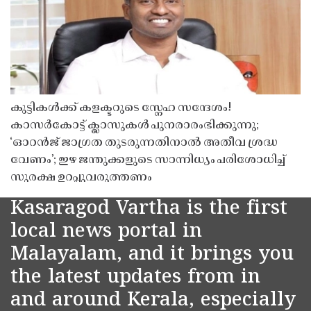
കുട്ടികൾക്ക് കളക്ടറുടെ സ്നേഹ സന്ദേശം!
കാസർകോട്ട് ക്ലാസുകൾ പുനരാരംഭിക്കുന്നു;
‘ഓറൻജ് ജാഗ്രത തുടരുന്നതിനാൽ അതീവ ശ്രദ്ധ
വേണം’; ഇഴ ജന്തുക്കളുടെ സാന്നിധ്യം പരിശോധിച്ച്
സുരക്ഷ ഉറപ്പുവരുത്തണം
Kasaragod Vartha is the first
local news portal in
Malayalam, and it brings you
the latest updates from in
and around Kerala, especially