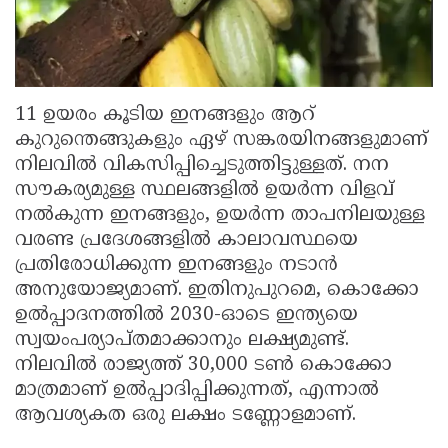
11 ഉയരം കൂടിയ ഇനങ്ങളും ആറ്
കുറുന്തെങ്ങുകളും ഏഴ് സങ്കരയിനങ്ങളുമാണ്
നിലവിൽ വികസിപ്പിച്ചെടുത്തിട്ടുള്ളത്. നന
സൗകര്യമുള്ള സ്ഥലങ്ങളിൽ ഉയർന്ന വിളവ്
നൽകുന്ന ഇനങ്ങളും, ഉയർന്ന താപനിലയുള്ള
വരണ്ട പ്രദേശങ്ങളിൽ കാലാവസ്ഥയെ
പ്രതിരോധിക്കുന്ന ഇനങ്ങളും നടാൻ
അനുയോജ്യമാണ്. ഇതിനുപുറമെ, കൊക്കോ
ഉൽപ്പാദനത്തിൽ 2030-ഓടെ ഇന്ത്യയെ
സ്വയംപര്യാപ്തമാക്കാനും ലക്ഷ്യമുണ്ട്.
നിലവിൽ രാജ്യത്ത് 30,000 ടൺ കൊക്കോ
മാത്രമാണ് ഉൽപ്പാദിപ്പിക്കുന്നത്, എന്നാൽ
ആവശ്യകത ഒരു ലക്ഷം ടണ്ണോളമാണ്.