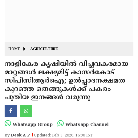
Fitr
May
Day
Eid
Al
Independence
Ad'ha
Day
Onam
HOME
AGRICULTURE
J&K
State
നാളികേര കൃഷിയിൽ വിപ്ലവകരമായ
Haryana
മാറ്റങ്ങൾ ലക്ഷ്യമിട്ട് കാസർകോട്
Assembly
State
Diwali
സിപിസിആർഐ; ഉൽപ്പാദനക്ഷമത
Elections
Assembly
Christmas
കുറഞ്ഞ തെങ്ങുകൾക്ക് പകരം
Elections
പുതിയ ഇനങ്ങൾ വരുന്നു
New-
Year
Republic
Day
Budget
Whatsapp Group
Whatsapp Channel
Delhi
By
Desk A P
Updated: Feb 3, 2026, 16:30 IST