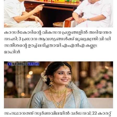
കാസർകോടിൻ്റെ വികസന പ്രശ്നങ്ങളിൽ അടിയന്തര
നടപടി; 3 പ്രധാന ആവശ്യങ്ങൾക്ക് മുഖ്യമന്ത്രി വി ഡി
സതീശൻ്റെ ഉറപ്പ് ലഭിച്ചതായി എംഎൽഎ കല്ലട്ര
മാഹിൻ
സംസ്ഥാനത്ത് സ്വർണവിലയിൽ വർധനവ്; 22 കാരറ്റ്