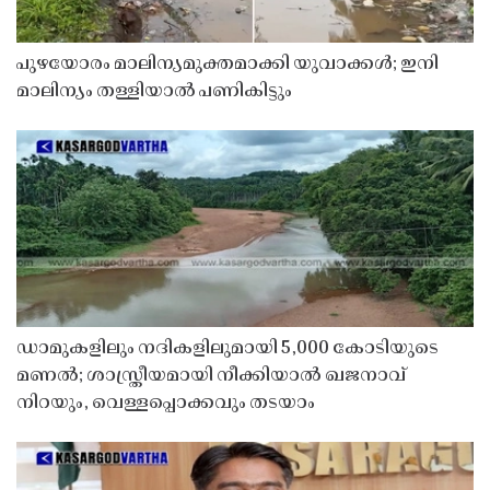
പുഴയോരം മാലിന്യമുക്തമാക്കി യുവാക്കൾ; ഇനി
മാലിന്യം തള്ളിയാൽ പണികിട്ടും
ഡാമുകളിലും നദികളിലുമായി 5,000 കോടിയുടെ
മണൽ; ശാസ്ത്രീയമായി നീക്കിയാൽ ഖജനാവ്
നിറയും, വെള്ളപ്പൊക്കവും തടയാം