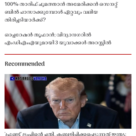
100% താരിഫ് ചുമത്താൻ അമേരിക്കൻ സെനറ്റ്
ബിൽ പാസാക്കുമ്പോൾ ഏറ്റവും വലിയ
തിരിച്ചടിയാർക്ക്?
ഓപ്പറേഷൻ തൂഫാൻ; വിദ്യാനഗറിൽ
എംഡിഎംഎയുമായി 3 യുവാക്കൾ അറസ്റ്റിൽ
Recommended
'ഫ്രണ്ട്' ട്രംപിന്റെ ചതി, കബളിപ്പിക്കപ്പെടുന്നത് ഇന്ത്യ;