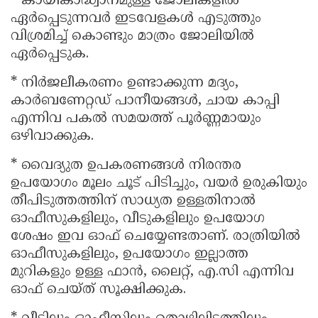
* കായികാദ്ധ്വാനമുള്ള ജോലികളിൽ
ഏർപ്പെടുന്നവർ ഇടവേളകൾ എടുത്തും
വിശ്രമിച്ച് കൊണ്ടും മാത്രം ജോലിയിൽ
ഏർപ്പെടുക.
* നിർജലീകരണം ഉണ്ടാക്കുന്ന മദ്യം,
കാർബണേറ്റഡ് പാനീയങ്ങൾ, ചായ കാപ്പി
എന്നിവ പകൽ സമയത്ത് പൂർണ്ണമായും
ഒഴിവാക്കുക.
* വൈദ്യുത ഉപകരണങ്ങൾ നിരന്തര
ഉപയോഗം മൂലം ചൂട് പിടിച്ചും, വയർ ഉരുകിയും
തീപിടുത്തത്തിന് സാധ്യത ഉള്ളതിനാൽ
ഓഫീസുകളിലും, വീടുകളിലും ഉപയോഗ
ശേഷം ഇവ ഓഫ് ചെയ്യേണ്ടതാണ്. രാത്രിയിൽ
ഓഫീസുകളിലും, ഉപയോഗം ഇല്ലാത്ത
മുറികളും ഉള്ള ഫാൻ, ലൈറ്റ്, എ.സി എന്നിവ
ഓഫ് ചെയ്ത് സൂക്ഷിക്കുക.