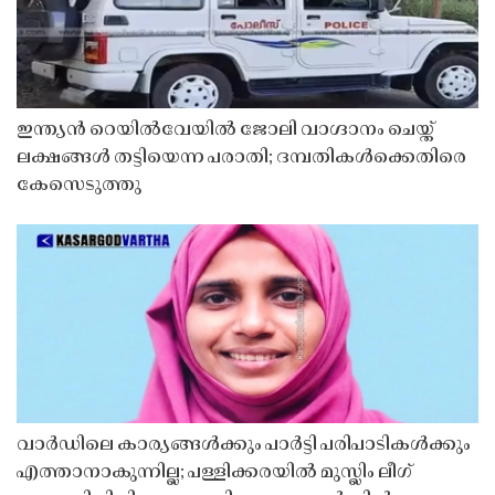
ഇന്ത്യൻ റെയിൽവേയിൽ ജോലി വാഗ്ദാനം ചെയ്ത്
ലക്ഷങ്ങൾ തട്ടിയെന്ന പരാതി; ദമ്പതികൾക്കെതിരെ
കേസെടുത്തു
വാർഡിലെ കാര്യങ്ങൾക്കും പാർട്ടി പരിപാടികൾക്കും
എത്താനാകുന്നില്ല; പള്ളിക്കരയിൽ മുസ്ലിം ലീഗ്