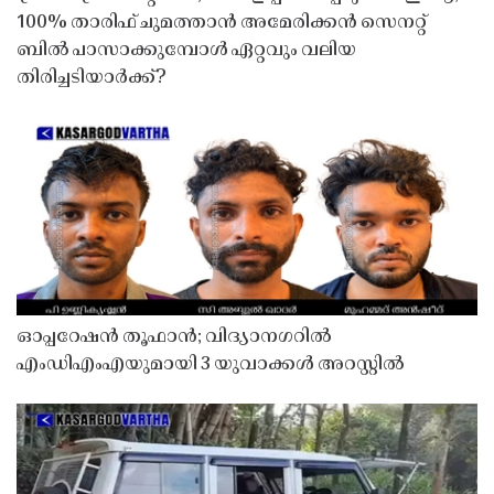
100% താരിഫ് ചുമത്താൻ അമേരിക്കൻ സെനറ്റ്
ബിൽ പാസാക്കുമ്പോൾ ഏറ്റവും വലിയ
തിരിച്ചടിയാർക്ക്?
ഓപ്പറേഷൻ തൂഫാൻ; വിദ്യാനഗറിൽ
എംഡിഎംഎയുമായി 3 യുവാക്കൾ അറസ്റ്റിൽ