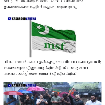
ജനപ്രതിനിധിയുടെ രാജി; ഒന്നാം വാർഡിൽ
ഉപതെരഞ്ഞെടുപ്പിന് കളമൊരുങ്ങുന്നു
വി ഡി സവർക്കറെ ഉൾപ്പെടുത്തി വിവാദ ചോദ്യാവലി;
മഞ്ചേശ്വരം എഇഒ ആർഎസ്എസ് ദാസ്യവേല
അവസാനിപ്പിക്കണമെന്ന് എംഎസ്എഫ്