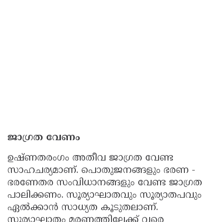
ജാഗ്രത വേണം
ഉഷ്ണതരംഗം അതീവ ജാഗ്രത വേണ്ട
സാഹചര്യമാണ്. പൊതുജനങ്ങളും ഭരണ -
ഭരണേതര സംവിധാനങ്ങളും വേണ്ട ജാഗ്രത
പാലിക്കണം. സൂര്യാഘാതവും സൂര്യാതപവും
ഏൽക്കാൻ സാധ്യത കൂടുതലാണ്.
സൂര്യാഘാതം മരണത്തിലേക്ക് വരെ