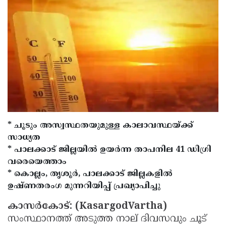
Election
Maha
Shivarathri
International
Women's
Anti-
Day
Drug
Attukal
Campaign
Pongala
Holi
2025
2025
IPL
2025
Eid
* ചൂടും അസ്വസ്ഥതയുമുള്ള കാലാവസ്ഥയ്ക്ക്
Al-
Waqf
സാധ്യത
Fitr
Bill
Vishu
* പാലക്കാട് ജില്ലയിൽ ഉയർന്ന താപനില 41 ഡിഗ്രി
വരെയെത്താം
2025
Controversy
Festival
Good
* കൊല്ലം, തൃശൂർ, പാലക്കാട് ജില്ലകളിൽ
2025
Friday
Easter
ഉഷ്ണതരംഗ മുന്നറിയിപ്പ് പ്രഖ്യാപിച്ചു
Observance
Sunday
By-
കാസർകോട്: (KasargodVartha)
സംസ്ഥാനത്ത് അടുത്ത നാല് ദിവസവും ചൂട്
2025
2025
Election
Bihar