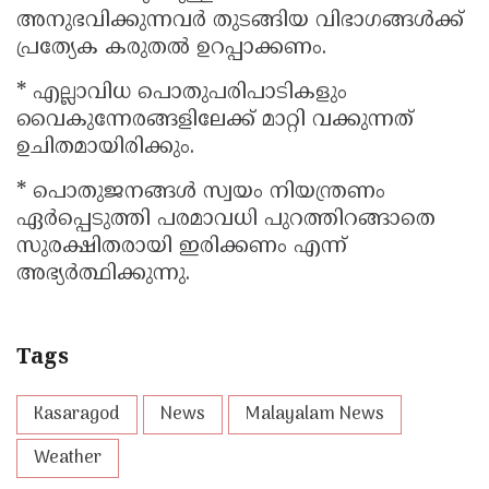
അനുഭവിക്കുന്നവർ തുടങ്ങിയ വിഭാഗങ്ങൾക്ക്
പ്രത്യേക കരുതൽ ഉറപ്പാക്കണം.
* എല്ലാവിധ പൊതുപരിപാടികളും
വൈകുന്നേരങ്ങളിലേക്ക് മാറ്റി വക്കുന്നത്
ഉചിതമായിരിക്കും.
* പൊതുജനങ്ങൾ സ്വയം നിയന്ത്രണം
ഏർപ്പെടുത്തി പരമാവധി പുറത്തിറങ്ങാതെ
സുരക്ഷിതരായി ഇരിക്കണം എന്ന്
അഭ്യർത്ഥിക്കുന്നു.
Tags
Kasaragod
News
Malayalam News
Weather