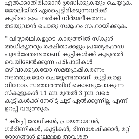
ഏൽക്കാതിരിക്കാൻ ശ്രദ്ധിക്കുകയും ചെയ്യുക.
ജോലിയിൽ ഏർപ്പെട്ടിരിക്കുന്നവർക്ക്
കുടിവെള്ളം നൽകി നിർജലീകരണം
തടയുവാൻ പൊതു സമൂഹം സഹായിക്കുക.
* വിദ്യാർഥികളുടെ കാര്യത്തിൽ സ്കൂള്‍
അധിക‍ൃതരും രക്ഷിതാക്കളും പ്രത്യേകശ്രദ്ധ
പുലര്‍ത്തേണ്ടതാണ്. കുട്ടികൾക്ക് കൂടുതൽ
വെയിലേൽക്കുന്ന പരിപാടികൾ
ഒഴിവാക്കുകയോ സമയക്രമീകരണം
നടത്തുകയോ ചെയ്യേണ്ടതാണ്. കുട്ടികളെ
വിനോദ സഞ്ചാരത്തിന് കൊണ്ടുപോകുന്ന
സ്കൂളുകള്‍ 11 am മുതല്‍ 3 pm വരെ
കുട്ടികള്‍ക്ക് നേരിട്ട് ചൂട് ഏല്‍ക്കുന്നില്ല എന്ന്
ഉറപ്പ് വരുത്തുക.
* കിടപ്പ് രോഗികൾ, പ്രായമായവർ,
ഗർഭിണികൾ, കുട്ടികൾ, ഭിന്നശേഷിക്കാർ, മറ്റ്
രോഗങ്ങൾ മൂലമുള്ള അവശത