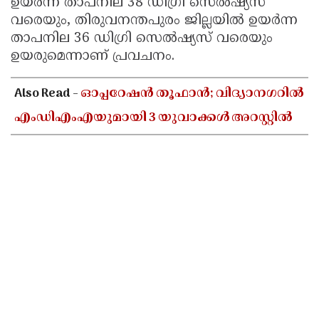
ഉയർന്ന താപനില 38 ഡിഗ്രി സെൽഷ്യസ്
വരെയും, തിരുവനന്തപുരം ജില്ലയിൽ ഉയർന്ന
താപനില 36 ഡിഗ്രി സെൽഷ്യസ് വരെയും
ഉയരുമെന്നാണ് പ്രവചനം.
Also Read -
ഓപ്പറേഷൻ തൂഫാൻ; വിദ്യാനഗറിൽ
എംഡിഎംഎയുമായി 3 യുവാക്കൾ അറസ്റ്റിൽ