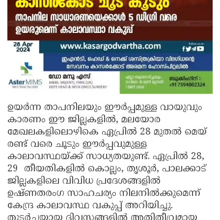
ഉയർന്ന താപനിലയും ഈർപ്പമുള്ള വായുവും
കാരണം ഈ ജില്ലകളിൽ, മലയോര
മേഖലകളിലൊഴികെ ഏപ്രിൽ 28 മുതൽ മെയ്
രണ്ട് വരെ ചൂടും ഈർപ്പവുമുള്ള
കാലാവസ്ഥയ്ക്ക് സാധ്യതയുണ്ട്. ഏപ്രിൽ 28,
29 തീയതികളിൽ കൊല്ലം, തൃശൂർ, പാലക്കാട്
ജില്ലകളിലെ വിവിധ പ്രദേശങ്ങളിൽ
ഉഷ്ണതരംഗ സാഹചര്യം നിലനിൽക്കുമെന്ന്
കേന്ദ്ര കാലാവസ്ഥ വകുപ്പ് അറിയിച്ചു.
തുടർച്ചയായ ദിവസങ്ങളിൽ അതിതീവ്രമായ