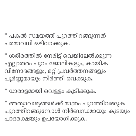
* പകൽ സമയത്ത് പുറത്തിറങ്ങുന്നത്
പരമാവധി ഒഴിവാക്കുക.
* ശരീരത്തിൽ നേരിട്ട് വെയിലേൽക്കുന്ന
എല്ലാതരം പുറം ജോലികളും, കായിക
വിനോദങ്ങളും, മറ്റ് പ്രവർത്തനങ്ങളും
പൂർണ്ണമായും നിർത്തി വെക്കുക.
* ധാരാളമായി വെള്ളം കുടിക്കുക.
* അത്യാവശ്യങ്ങൾക്ക് മാത്രം പുറത്തിറങ്ങുക.
പുറത്തിറങ്ങുമ്പോൾ നിർബന്ധമായും കുടയും
പാദരക്ഷയും ഉപയോഗിക്കുക.