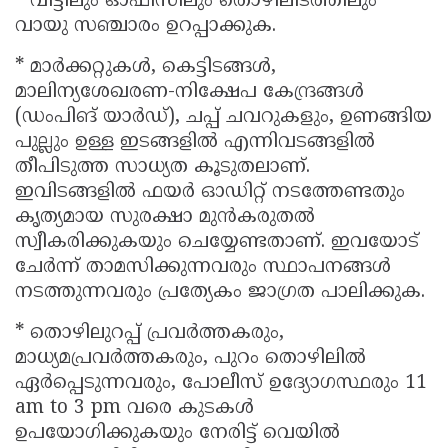
* വീട്ടിലും ഓഫീസിലും തൊഴിലിടത്തിലും
വായു സഞ്ചാരം ഉറപ്പാക്കുക.
* മാർക്കറ്റുകൾ, കെട്ടിടങ്ങൾ,
മാലിന്യശേഖരണ-നിക്ഷേപ കേന്ദ്രങ്ങൾ
(ഡംപിങ് യാർഡ്), ചപ്പ് ചവറുകളും, ഉണങ്ങിയ
പുല്ലും ഉള്ള ഇടങ്ങളിൽ എന്നിവടങ്ങളിൽ
തീപിടുത്ത സാധ്യത കൂടുതലാണ്.
ഇവിടങ്ങളിൽ ഫയർ ഓഡിറ്റ് നടത്തേണ്ടതും
കൃത്യമായ സുരക്ഷാ മുൻകരുതൽ
സ്വീകരിക്കുകയും ചെയ്യേണ്ടതാണ്. ഇവയോട്
ചേർന്ന് താമസിക്കുന്നവരും സ്ഥാപനങ്ങൾ
നടത്തുന്നവരും പ്രത്യേകം ജാഗ്രത പാലിക്കുക.
* തൊഴിലുറപ്പ് പ്രവർത്തകരും,
മാധ്യമപ്രവർത്തകരും, പുറം തൊഴിലിൽ
ഏർപ്പെടുന്നവരും, പോലീസ് ഉദ്യോഗസ്ഥരും 11
am to 3 pm വരെ കുടകൾ
ഉപയോഗിക്കുകയും നേരിട്ട് വെയിൽ