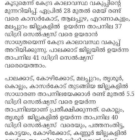
കൂടുമെന്ന് കേന്ദ്ര കാലാവസ്ഥ വകുപ്പിന്റെ
Updates
Assembly
Kerala
മുന്നറിയിപ്പ്. ഏപ്രിൽ 28 മുതൽ മെയ് രണ്ട്
വരെ കാസർകോട്, ആലപ്പുഴ, എറണാകുളം,
Polls
Local
Look
മലപ്പുറം ജില്ലകളിൽ ഉയർന്ന താപനില 37
Body
Back
ഡിഗ്രി സെൽഷ്യസ് വരെ ഉയരാൻ
Election
2025
സാധ്യതയെന്ന് കേന്ദ്ര കാലാവസ്ഥ വകുപ്പ്
അറിയിക്കുന്നു. പാലക്കാട് ജില്ലയിൽ ഉയർന്ന
താപനില 41 ഡിഗ്രി സെൽഷ്യസ്
വരെയെത്താം.
പാലക്കാട്, കോഴിക്കോട്, മലപ്പുറം, തൃശൂർ,
കൊല്ലം, കാസർകോട് തുടങ്ങിയ ജില്ലകളിൽ
സാധാരണ താപനിലയേക്കാൾ രണ്ട് മുതൽ 5.5
ഡിഗ്രി സെൽഷ്യസ് വരെ ഉയർന്ന
താപനിലയാണ് പ്രതീക്ഷിക്കുന്നത്. കൊല്ലം,
തൃശൂർ ജില്ലകളിൽ ഉയർന്ന താപനില 40
ഡിഗ്രി സെൽഷ്യസ് വരെയും, പത്തനംതിട്ട,
കോട്ടയം, കോഴിക്കോട്, കണ്ണൂർ ജില്ലകളിൽ