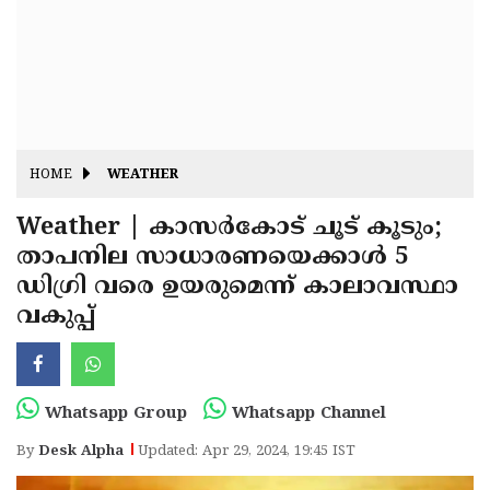
Fitr
May
Day
Eid
Al
Independence
Ad'ha
Day
Onam
HOME
WEATHER
J&K
State
Weather | കാസർകോട് ചൂട് കൂടും;
Haryana
താപനില സാധാരണയെക്കാൾ 5
Assembly
State
Diwali
ഡിഗ്രി വരെ ഉയരുമെന്ന് കാലാവസ്ഥാ
Elections
Assembly
Christmas
വകുപ്പ്
Elections
New-
Year
Republic
Whatsapp Group
Whatsapp Channel
Day
Budget
By
Desk Alpha
Updated: Apr 29, 2024, 19:45 IST
Delhi