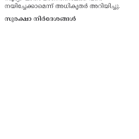
നയിച്ചേക്കാമെന്ന് അധികൃതർ അറിയിച്ചു.
സുരക്ഷാ നിർദേശങ്ങൾ