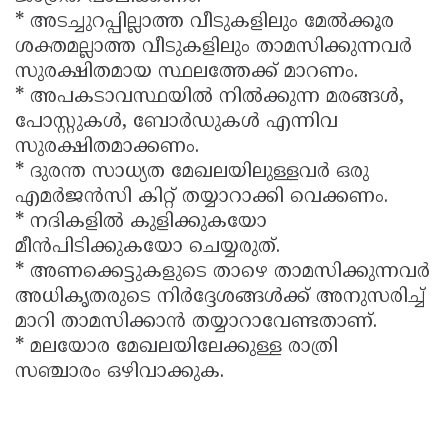
* അടച്ചുറപ്പില്ലാത്ത വീടുകളിലും മേൽക്കൂര
ശക്തമല്ലാത്ത വീടുകളിലും താമസിക്കുന്നവർ
സുരക്ഷിതമായ സ്ഥലത്തേക്ക് മാറണം.
* അപകടാവസ്ഥയിൽ നിൽക്കുന്ന മരങ്ങൾ,
പോസ്റ്റുകൾ, ബോർഡുകൾ എന്നിവ
സുരക്ഷിതമാക്കണം.
* ദുരന്ത സാധ്യത മേഖലയിലുള്ളവർ ഒരു
എമർജൻസി കിറ്റ് തയ്യാറാക്കി വെക്കണം.
* നദികളിൽ കുളിക്കുകയോ
മീൻപിടിക്കുകയോ ചെയ്യരുത്.
* അണക്കെട്ടുകളുടെ താഴെ താമസിക്കുന്നവർ
അധികൃതരുടെ നിർദ്ദേശങ്ങൾക്ക് അനുസരിച്ച്
മാറി താമസിക്കാൻ തയ്യാറാവേണ്ടതാണ്.
* മലയോര മേഖലയിലേക്കുള്ള രാത്രി
സഞ്ചാരം ഒഴിവാക്കുക.