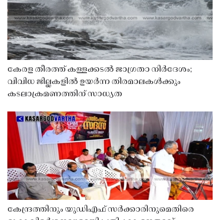
കേരള തീരത്ത് കള്ളക്കടൽ ജാഗ്രതാ നിർദേശം;
വിവിധ ജില്ലകളിൽ ഉയർന്ന തിരമാലകൾക്കും
കടലാക്രമണത്തിന് സാധ്യത
കേന്ദ്രത്തിനും യുഡിഎഫ് സർക്കാരിനുമെതിരെ