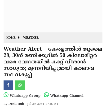
Fitr
May
Day
Eid
Al
Independence
Ad'ha
Day
Onam
HOME
WEATHER
J&K
State
Weather Alert | കേരളത്തിൽ ജൂലൈ
Haryana
29, 30ന് മണിക്കൂറിൽ 50 കിലോമീറ്റർ
Assembly
State
Diwali
വരെ വേഗതയിൽ കാറ്റ് വീശാൻ
Elections
Assembly
Christmas
സാധ്യത; മുന്നറിയിപ്പുമായി കാലാവ
Elections
സ്ഥ വകുപ്പ്
New-
Year
Republic
Day
Budget
Whatsapp Group
Whatsapp Channel
Delhi
By
Desk Hub
Jul 29, 2024, 17:55 IST