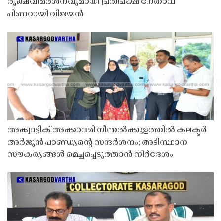
രൂക്ഷവിമർശനവുമായി പ്രതിപക്ഷ നേതാവ്
പിണറായി വിജയൻ
അക്വാട്ടിക് അക്കാദമി നീന്തൽക്കുളത്തിൽ കലക്ടർ
അർജുൻ പാണ്ഡ്യൻ്റെ സന്ദർശനം; അടിസ്ഥാന
സൗകര്യങ്ങൾ മെച്ചപ്പെടുത്താൻ നിർദേശം