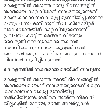
കേരളത്തിൽ അടുത്ത രണ്ടു ദിവസങ്ങളിൽ
Updates
Assembly
Kerala
ശക്തമായ കാറ്റ് വീശാൻ സാധ്യതയുണ്ടെന്ന്
Polls
Local
Look
കേന്ദ്ര കാലാവസ്ഥ വകുപ്പ് മുന്നറിയിപ്പ്. ജൂലൈ
Body
29നും 30നും മണിക്കൂറിൽ 50 കിലോമീറ്റർ
Back
വരെ വേഗതയിൽ കാറ്റ് വീശുമെന്നാണ്
Election
2025
പ്രവചനം. കാറ്റിൽ മരങ്ങൾ വീഴാനും
വൈദ്യുതി ലൈനുകൾക്ക് തകരാർ
സംഭവിക്കാനും സാധ്യതയുള്ളതിനാൽ
ജനങ്ങൾ ജാഗ്രത പാലിക്കേണ്ടതുണ്ടെന്നാണ്
വിദഗ്ധർ സൂചിപ്പിക്കുന്നത്.
കേരളത്തിൽ ശക്തമായ മഴയ്ക്ക് സാധ്യത:
കേരളത്തിൽ അടുത്ത അഞ്ച് ദിവസങ്ങളിൽ
ശക്തമായ മഴയ്ക്ക് സാധ്യതയുണ്ടെന്ന് കേന്ദ്ര
കാലാവസ്ഥാ വകുപ്പ് മുന്നറിയിപ്പ്
നൽകിയിട്ടുണ്ട്. ഇതിനെ തുടർന്ന് നിരവധി
ജില്ലകളിൽ ഓറഞ്ച്‌, മഞ്ഞ അലർട്ടുകൾ