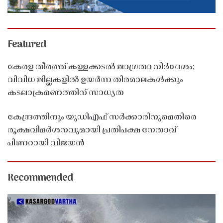
Featured
കേരള തീരത്ത് കള്ളക്കടൽ ജാഗ്രതാ നിർദേശം;
വിവിധ ജില്ലകളിൽ ഉയർന്ന തിരമാലകൾക്കും
കടലാക്രമണത്തിന് സാധ്യത
കേന്ദ്രത്തിനും യുഡിഎഫ് സർക്കാരിനുമെതിരെ
രൂക്ഷവിമർശനവുമായി പ്രതിപക്ഷ നേതാവ്
പിണറായി വിജയൻ
Recommended