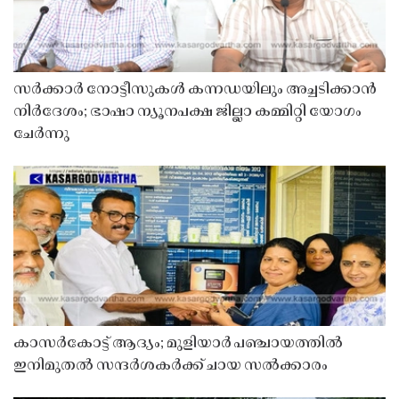
സർക്കാർ നോട്ടീസുകൾ കന്നഡയിലും അച്ചടിക്കാൻ
നിർദേശം; ഭാഷാ ന്യൂനപക്ഷ ജില്ലാ കമ്മിറ്റി യോഗം
ചേർന്നു
കാസർകോട്ട് ആദ്യം; മുളിയാർ പഞ്ചായത്തിൽ
ഇനിമുതൽ സന്ദർശകർക്ക് ചായ സൽക്കാരം